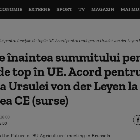
CONOMIE
EXTERNE
SPORT
TV
MAGAZIN
MAI MU
i pentru funcțiile de top în UE. Acord pentru realegerea Ursulei von der Leyen
e înaintea summitului pe
 de top în UE. Acord pentr
a Ursulei von der Leyen la
a CE (surse)
 18:00
8:00