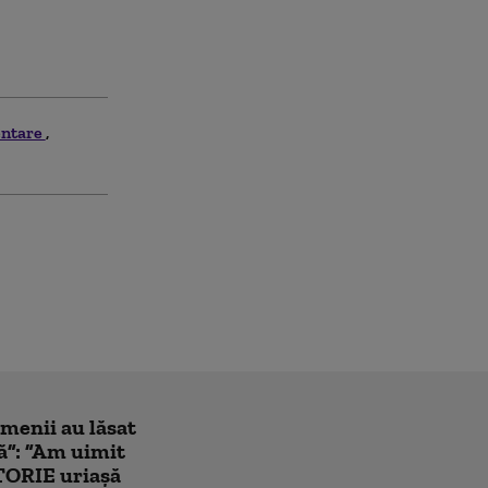
entare
amenii au lăsat
ă”: ”Am uimit
TORIE uriașă