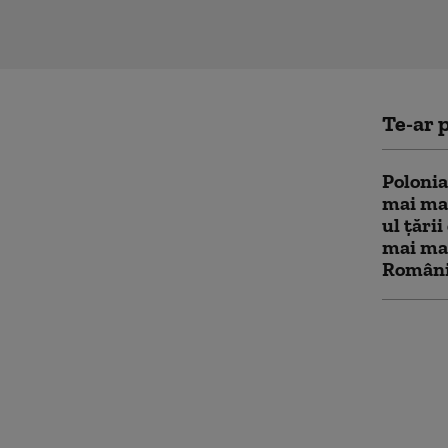
Te-ar p
Polonia
mai mar
ul țării
mai mar
Români
România
timpuri
Europea
context
anunță 