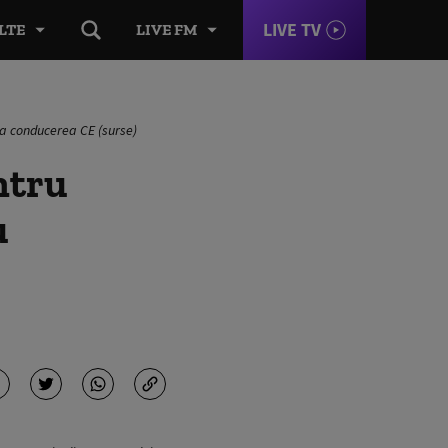
LIVE TV
LTE
LIVE FM
 la conducerea CE (surse)
ntru
u