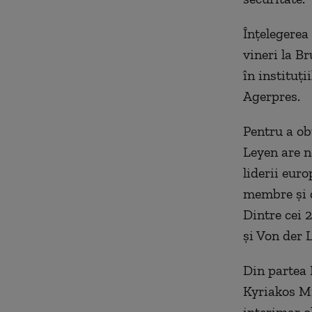
Înţelegerea
vineri la Br
în instituţ
Agerpres.
Pentru a ob
Leyen are n
liderii euro
membre şi c
Dintre cei 2
şi Von der 
Din partea 
Kyriakos Mi