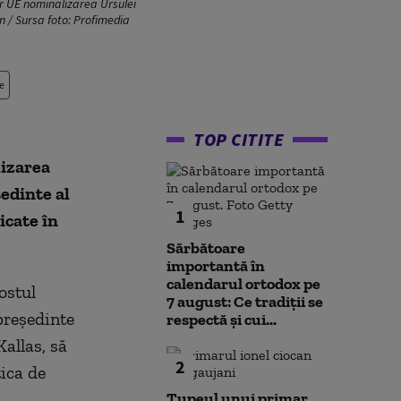
lor UE nominalizarea Ursulei
n / Sursa foto: Profimedia
e
TOP CITITE
lizarea
edinte al
1
icate în
Sărbătoare
importantă în
calendarul ortodox pe
ostul
7 august: Ce tradiții se
preşedinte
respectă și cui...
Kallas, să
2
tica de
Tupeul unui primar