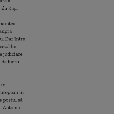
are a
ă de Kaja
înaintea
asupra
u. Dar între
azul lui
 judiciare
e de lucru
 în
European în
e postul să
ui Antonio