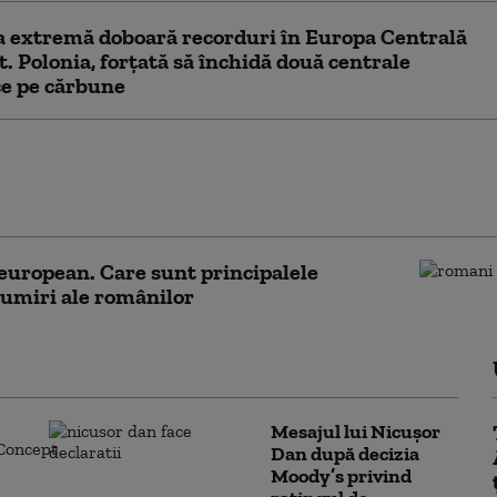
 extremă doboară recorduri în Europa Centrală
st. Polonia, forțată să închidă două centrale
ce pe cărbune
 candidați pentru un job „de vis” la
ii de euro lunar. Cei care lucrează
elles descoperă însă altă realitate
european. Care sunt principalele
umiri ale românilor
Mesajul lui Nicușor
Dan după decizia
Moody’s privind