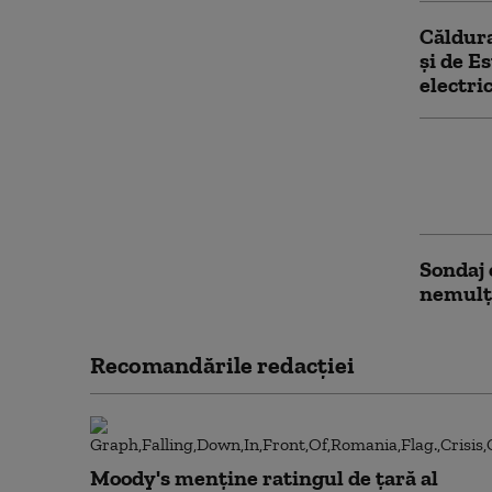
Căldura
și de E
electri
Sute de
CE pe m
la Brux
Sondaj 
nemulț
Recomandările redacţiei
Moody's menține ratingul de țară al