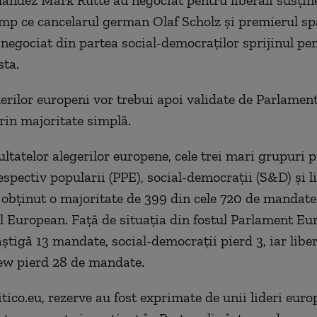
landez Mark Rutte au negociat pentru liberali susţine
timp ce cancelarul german Olaf Scholz şi premierul sp
negociat din partea social-democraţilor sprijinul pe
ta.
iderilor europeni vor trebui apoi validate de Parlamen
in majoritate simplă.
ultatelor alegerilor europene, cele trei mari grupuri p
spectiv popularii (PPE), social-democraţii (S&D) şi li
 obţinut o majoritate de 399 din cele 720 de mandate
 European. Faţă de situaţia din fostul Parlament Eu
ştigă 13 mandate, social-democraţii pierd 3, iar liber
ew pierd 28 de mandate.
itico.eu, rezerve au fost exprimate de unii lideri euro