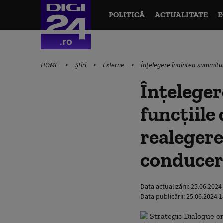
POLITICĂ
ACTUALITATE
E
HOME
Știri
Externe
Înțelegere înaintea summitulu
Înțeleger
funcțiile
realegere
conducere
Data actualizării:
25.06.2024
Data publicării:
25.06.2024 1