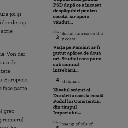
PSD după ce a încasat
despăgubiri pentru
ra joi şi
secetă, iar apoi a
iilor de top
vândut...
 scrie
3
Viața pe Pământ ar fi
putut apărea de două
ne, Von der
ori. Studiul care pune
mată de
sub semnul
întrebării...
state
ii Europene.
4
e face parte
Nivelul scăzut al
Dunării a scos la iveală
Podul lui Constantin,
din timpul
l grec
Imperiului...
 premierul
5