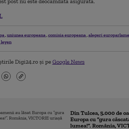
est post nu este deocamdată asigurată.
.
opa
uniunea europeana
comisia europeana
alegeri europarlam
 leyen
tirile Digi24.ro și pe
Google News
Din Tulcea, 5.000 de o
Europa cu ”gura căscat
lumea!”. România, VIC