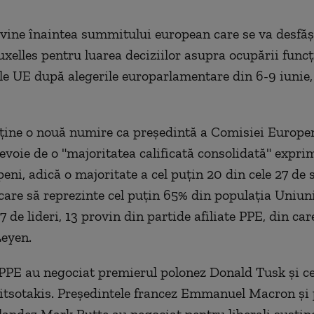
 vine înaintea summitului european care se va desfăşu
uxelles pentru luarea deciziilor asupra ocupării funcţ
iile UE după alegerile europarlamentare din 6-9 iunie,
ţine o nouă numire ca preşedintă a Comisiei Europe
evoie de o "majoritatea calificată consolidată" expri
peni, adică o majoritate a cel puţin 20 din cele 27 de 
are să reprezinte cel puţin 65% din populaţia Uniun
7 de lideri, 13 provin din partide afiliate PPE, din car
Leyen.
PPE au negociat premierul polonez Donald Tusk şi ce
tsotakis. Preşedintele francez Emmanuel Macron şi