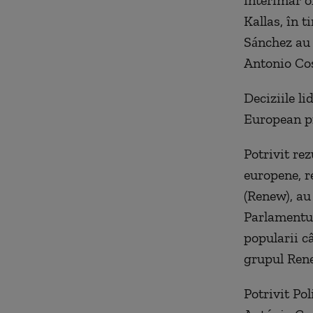
interimar o
Kallas, în 
Sánchez au 
Antonio Cos
Deciziile l
European pr
Potrivit rez
europene, re
(Renew), au
Parlamentul
popularii câ
grupul Ren
Potrivit Pol