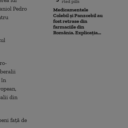
rea lui
aniol Pedro
Medicamentele
Colebil și Panzcebil au
ntru
fost retrase din
farmaciile din
România. Explicația...
tul
ro-
beralii
 în
ropean,
alii din
peni faţă de