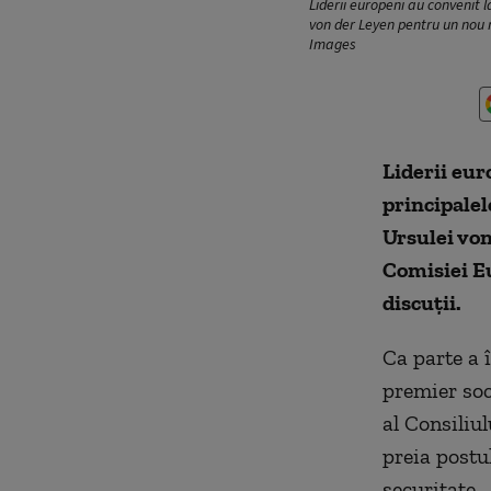
Liderii europeni au convenit l
von der Leyen pentru un nou 
Images
Liderii eur
principalel
Ursulei vo
Comisiei Eu
discuţii.
Ca parte a 
premier soc
al Consiliul
preia postu
securitate.