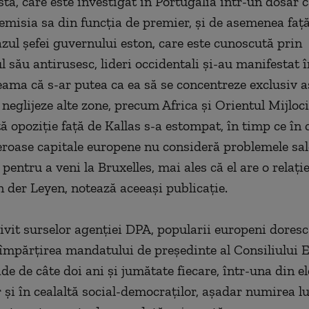
ta, care este investigat în Portugalia într-un dosar c
emisia sa din funcţia de premier, şi de asemenea faţ
azul şefei guvernului eston, care este cunoscută prin
l său antirusesc, lideri occidentali şi-au manifestat 
teama că s-ar putea ca ea să se concentreze exclusiv 
 neglijeze alte zone, precum Africa şi Orientul Mijloci
 opoziţie faţă de Kallas s-a estompat, în timp ce în c
oase capitale europene nu consideră problemele sale
pentru a veni la Bruxelles, mai ales că el are o relaţi
 der Leyen, notează aceeaşi publicaţie.
rivit surselor agenţiei DPA, popularii europeni doresc
împărţirea mandatului de preşedinte al Consiliului 
e de câte doi ani şi jumătate fiecare, într-una din el
r şi în cealaltă social-democraţilor, aşadar numirea l