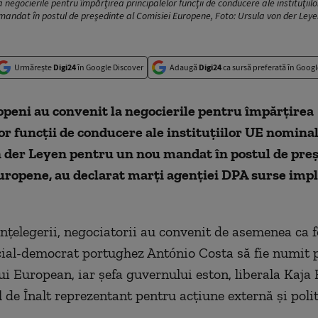
a negocierile pentru împărţirea principalelor funcţii de conducere ale instituţii
mandat în postul de preşedinte al Comisiei Europene, Foto: Ursula von der Leye
Urmărește
Digi24
în Google Discover
Adaugă
Digi24
ca sursă preferată în Googl
openi au convenit la negocierile pentru împărţirea
or funcţii de conducere ale instituţiilor UE nomina
n der Leyen pentru un nou mandat în postul de preş
ropene, au declarat marţi agenţiei DPA surse impl
înţelegerii, negociatorii au convenit de asemenea ca f
ial-democrat portughez António Costa să fie numit 
ui European, iar şefa guvernului eston, liberala Kaja 
l de Înalt reprezentant pentru acţiune externă şi poli