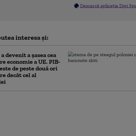
Descarcă aplicația Digi Sp
utea interesa și:
 a devenit a șasea cea
e economie a UE. PIB-
 este de peste două ori
e decât cel al
ei
 a trimis o alertă
e către Comisia
nă și statele UE, în
ul secetei severe,
Ministerul Energiei