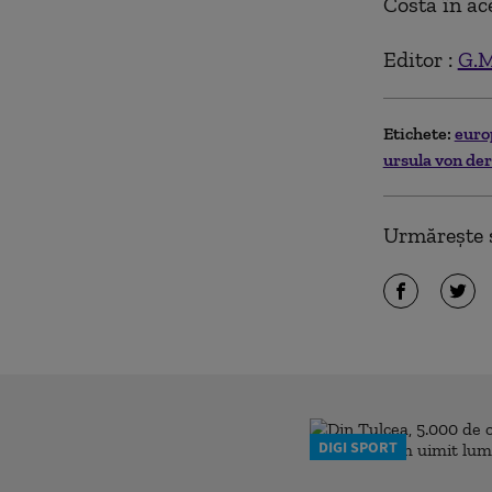
Costa în ac
Editor :
G.M
Etichete:
eur
ursula von der
Urmărește ș
DIGI SPORT