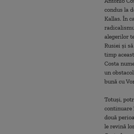
António Cos
condus la d
Kallas. În c
radicalismu
alegerilor 
Rusiei şi să
timp această
Costa numer
un obstacol 
bună cu Von
Totuşi, pot
continuare 
două perioad
le revină lo