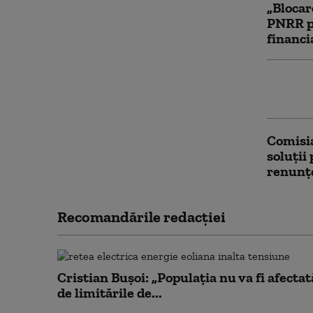
„Blocar
PNRR p
financi
UE folo
rusești
Comisia
soluții
renunțe
Recomandările redacţiei
Cristian Bușoi: „Populația nu va fi afectat
de limitările de...