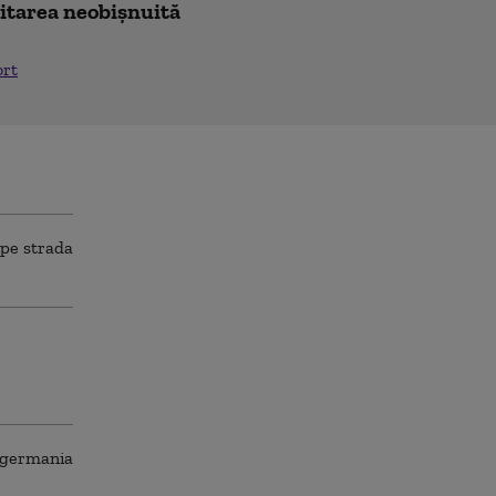
icitarea neobișnuită
ort