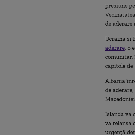
presiune pe
Vecinătatea
de aderare a
Ucraina şi 
aderare
, o 
comunitar, 
capitole de 
Albania înr
de aderare, 
Macedoniei 
Islanda va 
va relansa 
urgenţă dem