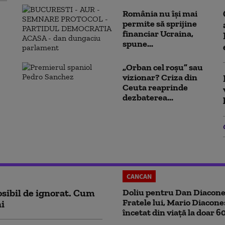
România nu își mai
permite să sprijine
financiar Ucraina,
spune...
„Orban cel roșu” sau
vizionar? Criza din
Ceuta reaprinde
dezbaterea...
CANCAN
sibil de ignorat. Cum
Doliu pentru Dan Diacone
Fratele lui, Mario Diacone
ni
încetat din viață la doar 6