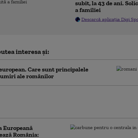
subit, la 43 de ani. Sol
a familiei
Descarcă aplicația Digi Sp
utea interesa și:
european. Care sunt principalele
umiri ale românilor
le repercusiuni". Comisia Europeană se
ște de impactul eclipsei solare asupra
 energetice
a Europeană
zează România: