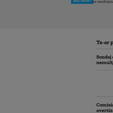
DIGI SPORT
Te-ar p
Sondaj 
nemulț
„Posibi
pregăte
rețelei
Comisi
averti