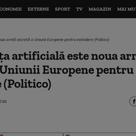
CONOMIE
EXTERNE
SPORT
TV
MAGAZIN
MAI MU
noua armă secretă a Uniunii Europene pentru extindere (Politico)
ța artificială este noua a
 Uniunii Europene pentru
 (Politico)
7:00