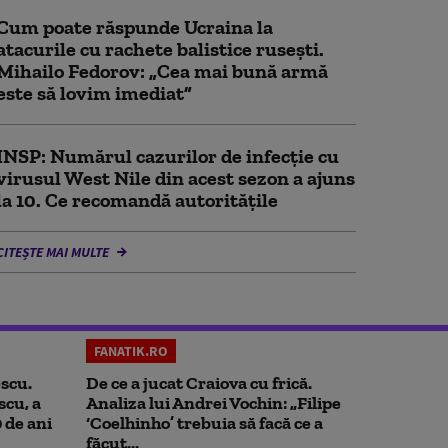
Cum poate răspunde Ucraina la
atacurile cu rachete balistice rusești.
Mihailo Fedorov: „Cea mai bună armă
este să lovim imediat”
INSP: Numărul cazurilor de infecţie cu
virusul West Nile din acest sezon a ajuns
la 10. Ce recomandă autoritățile
CITEȘTE MAI MULTE
FANATIK.RO
scu.
De ce a jucat Craiova cu frică.
scu, a
Analiza lui Andrei Vochin: „Filipe
0 de ani
‘Coelhinho’ trebuia să facă ce a
făcut...