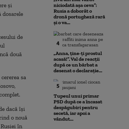
re şi
niciodată așa ceva”:
Rusia a doborât o
 dosarele
dronă portugheză rară
și o va...
cesului de
4
ul
„Anna, ţine-ţi prostul
încă două
acasă!”. Val de reacții
după ce un bărbat a
desenat o declarație...
 cererea sa
5
Kosovo,
 complet.
Tupeul unui primar
PSD după ce a încasat
despăgubiri pentru
e dacă îşi
secetă, iar apoi a
erind o nouă
vândut...
 Rusiei în