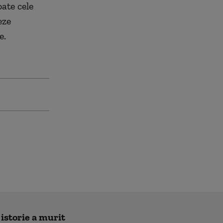
ate cele
eze
e.
 istorie a murit