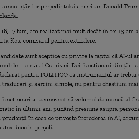
a ameninţărilor preşedintelui american Donald Trum
nlanda.
 16, 17 luni, am realizat mai mult decât în cei 15 ani a
rta Kos, comisarul pentru extindere.
candidate sunt sceptice cu privire la faptul că AI-ul ar
mul de muncă al Comisiei. Doi funcţionari din ţări 
 declarat pentru POLITICO că instrumentul ar trebui u
 traduceri şi sarcini simple, nu pentru chestiuni ma
 funcţionari a recunoscut că volumul de muncă al Co
matic în ultimii ani, punând presiune asupra persona
 prudenţă în ceea ce priveşte încrederea în AI, arg
utea duce la greşeli.