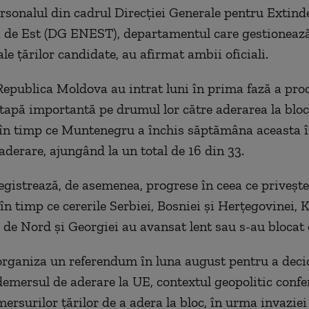
rsonalul din cadrul Direcţiei Generale pentru Extinde
 de Est (DG ENEST), departamentul care gestionează
le ţărilor candidate, au afirmat ambii oficiali.
Republica Moldova au intrat luni în prima fază a pro
etapă importantă pe drumul lor către aderarea la bloc
în timp ce Muntenegru a închis săptămâna aceasta 
aderare, ajungând la un total de 16 din 33.
egistrează, de asemenea, progrese în ceea ce priveşte
în timp ce cererile Serbiei, Bosniei şi Herţegovinei, 
de Nord şi Georgiei au avansat lent sau s-au blocat
organiza un referendum în luna august pentru a decid
demersul de aderare la UE, contextul geopolitic conf
ersurilor ţărilor de a adera la bloc, în urma invaziei