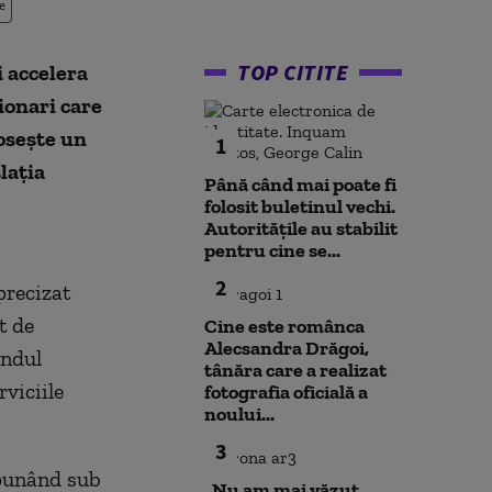
e
TOP CITITE
i accelera
ionari care
oseşte un
1
laţia
Până când mai poate fi
folosit buletinul vechi.
Autoritățile au stabilit
pentru cine se...
2
precizat
t de
Cine este românca
Alecsandra Drăgoi,
ondul
tânăra care a realizat
rviciile
fotografia oficială a
noului...
3
 punând sub
„Nu am mai văzut