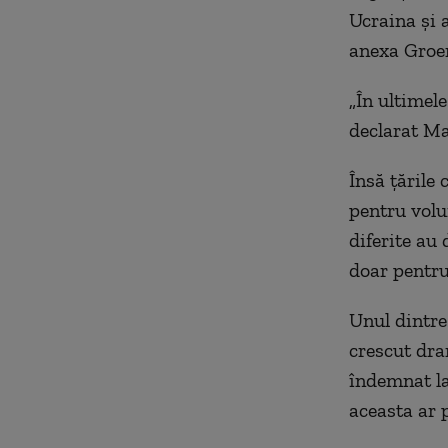
Ucraina şi 
anexa Groe
„În ultimele
declarat Ma
Însă ţările 
pentru volu
diferite au
doar pentru
Unul dintre
crescut dra
îndemnat la
aceasta ar p