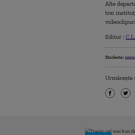
Alte depart
trei institu
videoclipuri
Editor :
C.L
Etichete:
uniu
Urmărește ș