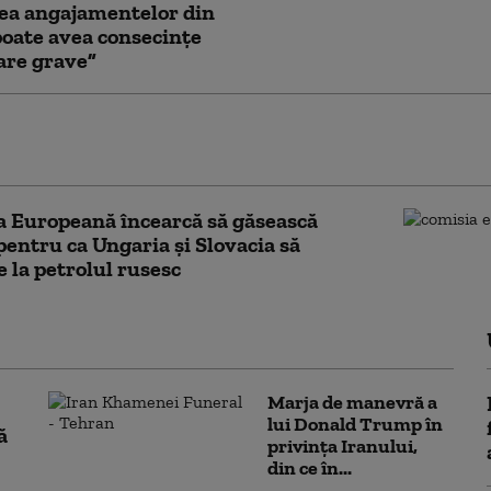
ea angajamentelor din
oate avea consecințe
are grave”
sește 1,4 miliarde de euro din active
 imobilizate pentru sprijinirea Ucrainei
 Europeană încearcă să găsească
 pentru ca Ungaria și Slovacia să
 la petrolul rusesc
Marja de manevră a
lui Donald Trump în
ă
privința Iranului,
din ce în...