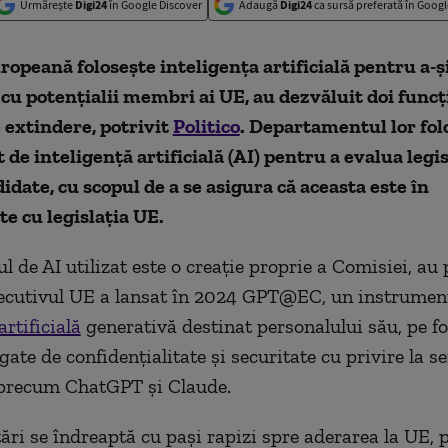
Urmărește
Digi24
în Google Discover
Adaugă
Digi24
ca sursă preferată în Googl
opeană foloseşte inteligenţa artificială pentru a-ş
 cu potenţialii membri ai UE, au dezvăluit doi funcţ
 extindere, potrivit
Politico
. Departamentul lor fol
de inteligenţă artificială (AI) pentru a evalua legis
didate, cu scopul de a se asigura că aceasta este în
e cu legislaţia UE.
 de AI utilizat este o creaţie proprie a Comisiei, au 
Executivul UE a lansat în 2024 GPT@EC, un instrumen
artificială
generativă destinat personalului său, pe f
gate de confidenţialitate şi securitate cu privire la se
precum ChatGPT şi Claude.
ări se îndreaptă cu paşi rapizi spre aderarea la UE,