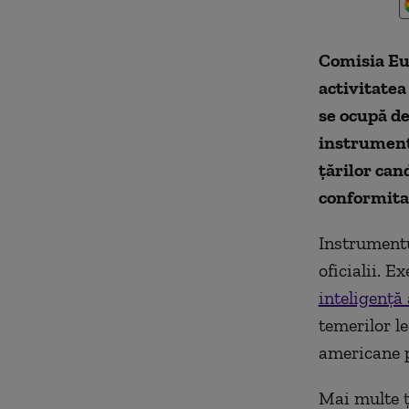
Comisia Eur
activitatea
se ocupă de
instrument 
ţărilor can
conformitat
Instrumentul
oficialii. 
inteligenţă 
temerilor le
americane 
Mai multe ţ