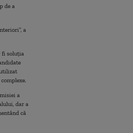
p de a
nteriori”, a
 fi soluţia
candidate
tilizat
i complexe.
misiei a
lului, dar a
umentând că