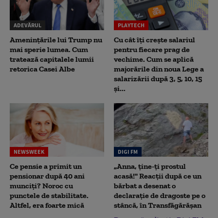
ADEVĂRUL
PLAYTECH
Amenințările lui Trump nu
Cu cât îți crește salariul
mai sperie lumea. Cum
pentru fiecare prag de
tratează capitalele lumii
vechime. Cum se aplică
retorica Casei Albe
majorările din noua Lege a
salarizării după 3, 5, 10, 15
și...
NEWSWEEK
DIGI FM
Ce pensie a primit un
„Anna, ţine-ţi prostul
pensionar după 40 ani
acasă!" Reacţii după ce un
munciți? Noroc cu
bărbat a desenat o
punctele de stabilitate.
declaraţie de dragoste pe o
Altfel, era foarte mică
stâncă, în Transfăgărăşan