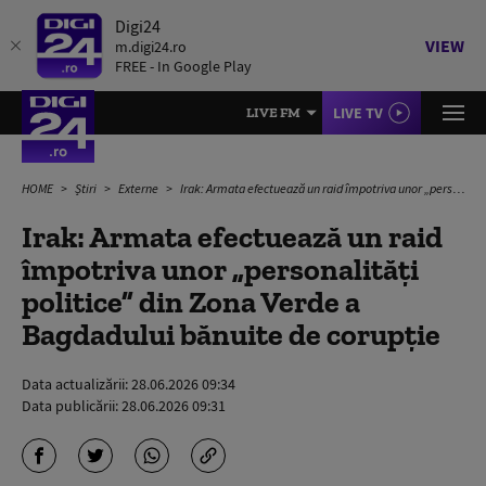
Digi24
VIEW
m.digi24.ro
FREE - In Google Play
LIVE TV
LIVE FM
HOME
Știri
Externe
Irak: Armata efectuează un raid împotriva unor „personalităţi politice” din Zona Verde a Bagdadului bănuite de corupție
Irak: Armata efectuează un raid
împotriva unor „personalităţi
politice” din Zona Verde a
Bagdadului bănuite de corupție
Data actualizării:
28.06.2026 09:34
Data publicării:
28.06.2026 09:31