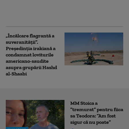
ucrainean. Un fost
ambasador în România,
în vizor
„Încălcare flagrantă a
suveranităţii”.
Preşedinţia irakiană a
condamnat loviturile
americano-saudite
asupra grupării Hashd
al-Shaabi
MM Stoica a
”tremurat” pentru fiica
sa Teodora: ”Am fost
sigur că nu poate”