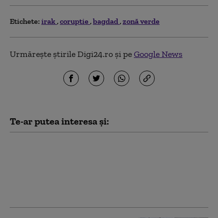
Etichete:
irak
coruptie
bagdad
zonă verde
Urmărește știrile Digi24.ro și pe
Google News
Te-ar putea interesa și:
Fosta ambasadoare a
Ucrainei în SUA, Olga
Stefanîşina,
investigată pentru
corupţie