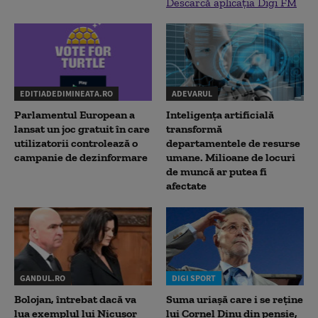
Descarcă aplicația Digi FM
EDITIADEDIMINEATA.RO
ADEVARUL
Parlamentul European a
Inteligența artificială
lansat un joc gratuit în care
transformă
utilizatorii controlează o
departamentele de resurse
campanie de dezinformare
umane. Milioane de locuri
de muncă ar putea fi
afectate
GANDUL.RO
DIGI SPORT
Bolojan, întrebat dacă va
Suma uriașă care i se reține
lua exemplul lui Nicușor
lui Cornel Dinu din pensie,