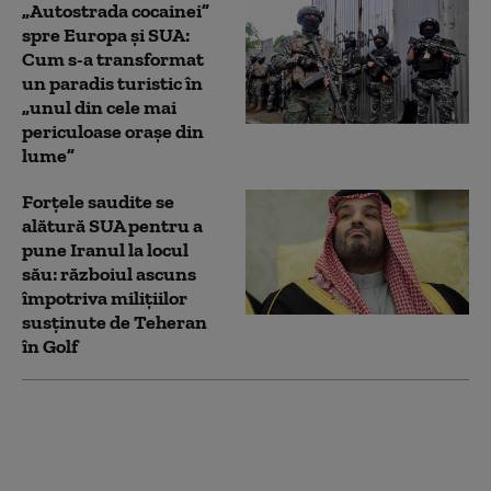
„Autostrada cocainei”
spre Europa și SUA:
Cum s-a transformat
un paradis turistic în
„unul din cele mai
periculoase orașe din
lume”
Forțele saudite se
alătură SUA pentru a
pune Iranul la locul
său: războiul ascuns
împotriva milițiilor
susținute de Teheran
în Golf
Ajutoare externe de 1
milion de dolari ar fi
fost deturnate de foști
oficiali din MAE