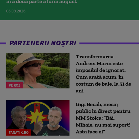
în a doua parte a lunii august
06.08.2026
PARTENERII NOȘTRI
Transformarea
Andreei Marin este
imposibil de ignorat.
Cum arată acum, în
costum de baie, la 51 de
PE ROZ
ani
Gigi Becali, mesaj
public în direct pentru
MM Stoica: ”Băi,
Mihaie, nu mai suport!
Asta face el”
FANATIK.RO