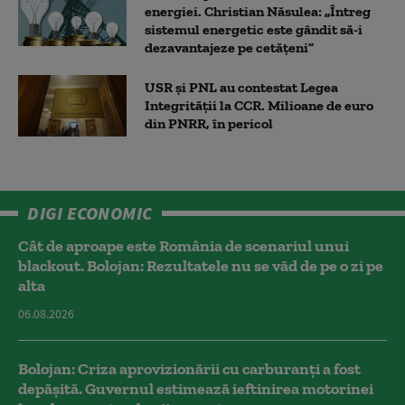
energiei. Christian Năsulea: „Întreg
sistemul energetic este gândit să-i
dezavantajeze pe cetățeni”
USR și PNL au contestat Legea
Integrității la CCR. Milioane de euro
din PNRR, în pericol
DIGI ECONOMIC
Cât de aproape este România de scenariul unui
blackout. Bolojan: Rezultatele nu se văd de pe o zi pe
alta
06.08.2026
Bolojan: Criza aprovizionării cu carburanți a fost
depășită. Guvernul estimează ieftinirea motorinei