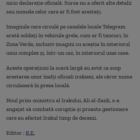
nicio declaraţie oficială. Sursa nu a oferit alte detalii
sau numele celor care ar fi fost arestaţi.
Imaginile care circulă pe canalele locale Telegram
arată soldaţi în vehicule grele, cum ar fi tancuri, în
Zona Verde, inclusiv imagini cu aceştia în interiorul
unui complex şi, într-un caz, în interiorul unei case.
Aceste operaţiuni la scară largă au avut ca scop
arestarea unor înalţi oficiali irakieni, ale căror nume
circulaseră în presa locală.
Noul prim-ministru al Irakului, Ali al-Zaidi, s-a
angajat să combată corupţia şi proasta gestionare
care au afectat Irakul timp de decenii.
Editor :
B.E.