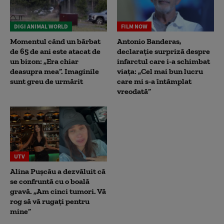
DIGI ANIMAL WORLD
FILM NOW
Momentul când un bărbat
Antonio Banderas,
de 65 de ani este atacat de
declarație surpriză despre
un bizon: „Era chiar
infarctul care i-a schimbat
deasupra mea”. Imaginile
viața: „Cel mai bun lucru
sunt greu de urmărit
care mi s-a întâmplat
vreodată”
UTV
Alina Pușcău a dezvăluit că
se confruntă cu o boală
gravă. „Am cinci tumori. Vă
rog să vă rugați pentru
mine”