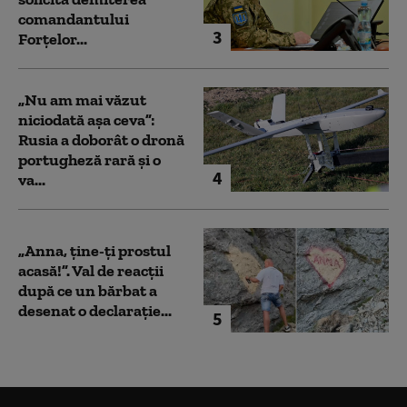
comandantului
3
Forțelor...
„Nu am mai văzut
niciodată așa ceva”:
Rusia a doborât o dronă
portugheză rară și o
4
va...
„Anna, ţine-ţi prostul
acasă!”. Val de reacții
după ce un bărbat a
desenat o declarație...
5