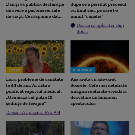
Dan și va publica declarația
după ce a pierdut procesul
de avere a partenerei sale
cu finul său, pe care l-a
de viață. Ce răspuns a dat...
numit "canalie"
Descarcă aplicația Digi
Sport
PRO FM
DIGI WORLD
Lora, probleme de sănătate
Așa arată cu adevărat
la 44 de ani. Artista a
Soarele. Cele mai detaliate
publicat raportul medical:
imagini realizate vreodată
„Urmează cel puțin 10
dezvăluie un fenomen
ședințe de terapie”
spectaculos
Descarcă aplicația Pro FM