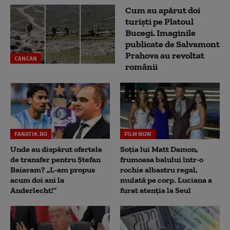
Cum au apărut doi
turiști pe Platoul
Bucegi. Imaginile
publicate de Salvamont
Prahova au revoltat
CANCAN
românii
FANATIK.RO
FILM NOW
Unde au dispărut ofertele
Soția lui Matt Damon,
de transfer pentru Ștefan
frumoasa balului într-o
Baiaram? „L-am propus
rochie albastru regal,
acum doi ani la
mulată pe corp. Luciana a
Anderlecht!”
furat atenția la Seul