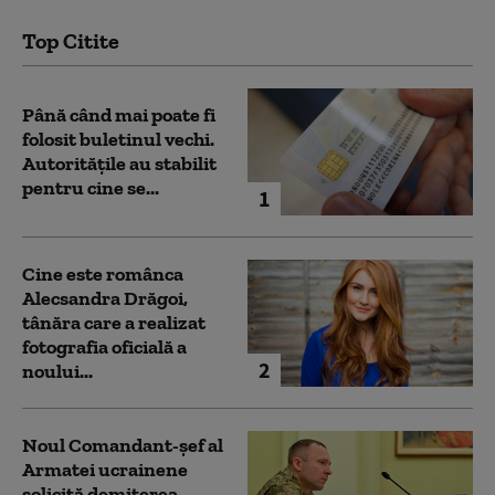
Top Citite
Până când mai poate fi
folosit buletinul vechi.
Autoritățile au stabilit
pentru cine se...
1
Cine este românca
Alecsandra Drăgoi,
tânăra care a realizat
fotografia oficială a
2
noului...
Noul Comandant-șef al
Armatei ucrainene
solicită demiterea