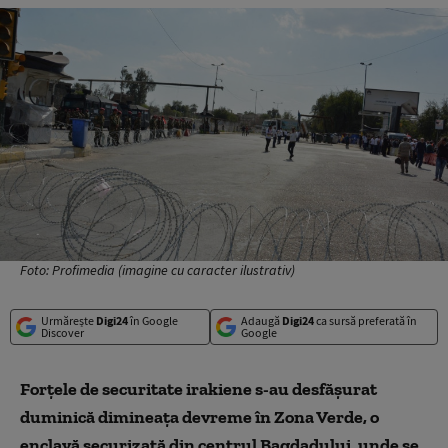
Foto: Profimedia (imagine cu caracter ilustrativ)
Urmărește
Digi24
în Google
Adaugă
Digi24
ca sursă preferată în
Discover
Google
Forţele de securitate irakiene s-au desfăşurat
duminică dimineaţa devreme în Zona Verde, o
enclavă securizată din centrul Bagdadului, unde se