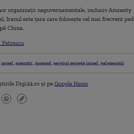
or organizații neguvernamentale, inclusiv Amnesty
l, Iranul este țara care folosește cel mai frecvent pe
pă China.
 Petrescu
israel
executii
mossad
servicii secrete israel
val executii
tirile Digi24.ro și pe
Google News