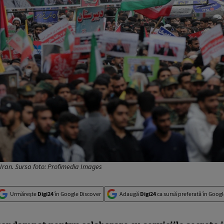
 Iran. Sursa foto: Profimedia Images
Urmărește
Digi24
în Google Discover
Adaugă
Digi24
ca sursă preferată în Googl