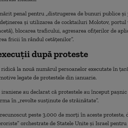
rmărit penal pentru „distrugerea de bunuri publice și 
 deținerea și utilizarea de cocktailuri Molotov, portu
etă), blocarea traficului, agresarea ofițerilor de apli
ea fricii în rândul cetățenilor”.
execuții după proteste
 ridică la nouă numărul persoanelor executate în țar
motive legate de protestele din ianuarie.
e iraniene au declarat că protestele au început pașnic
rma în „revolte susținute de străinătate”.
recunoscut peste 3.000 de morți în aceste proteste, 
eroriste” orchestrate de Statele Unite și Israel pentru 