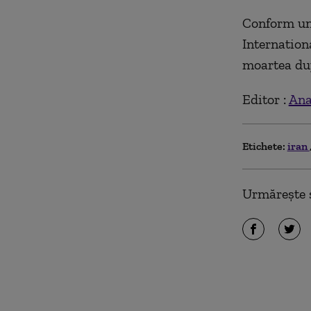
Conform un
Internationa
moartea du
Editor :
Ana
Etichete:
iran
Urmărește ș