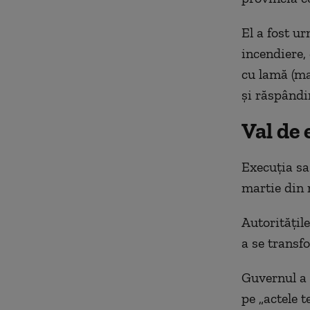
El a fost u
incendiere,
cu lamă (mac
și răspândir
Val de 
Execuția sa
martie din 
Autoritățil
a se transfo
Guvernul a 
pe „actele t