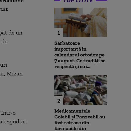
TOP CITITE
sraeliene
utat
nșat de un
1
 de
Sărbătoare
importantă în
calendarul ortodox pe
7 august: Ce tradiții se
uri
respectă și cui...
ar, Mizan
2
Medicamentele
 într-o
Colebil și Panzcebil au
 au zguduit
fost retrase din
farmaciile din