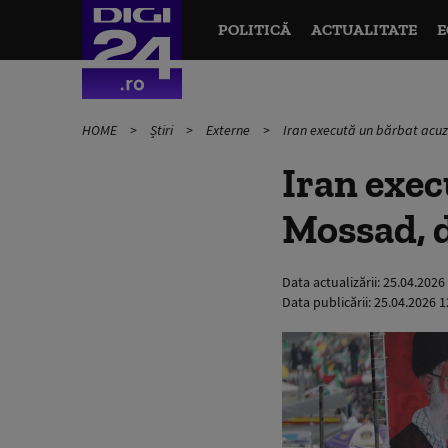
POLITICĂ
ACTUALITATE
E
HOME
Știri
Externe
Iran execută un bărbat acuza
Iran exec
Mossad, d
Data actualizării:
25.04.2026
Data publicării:
25.04.2026 1