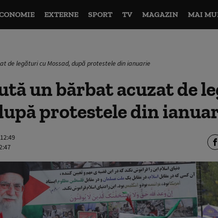
CONOMIE
EXTERNE
SPORT
TV
MAGAZIN
MAI MU
t de legături cu Mossad, după protestele din ianuarie
ută un bărbat acuzat de le
upă protestele din ianuar
 12:49
2:47