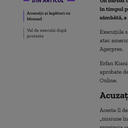
DIN ARTICOL
Un bărbat c
în timpul p
Acuzații și legături cu
sâmbătă, a 
Mossad
Val de execuții după
Execuțiile 
proteste
atac americ
Agerpres.
Erfan Kiani
aprobate de
Online.
Acuzaț
Acesta îl de
„misiune în
provincia c