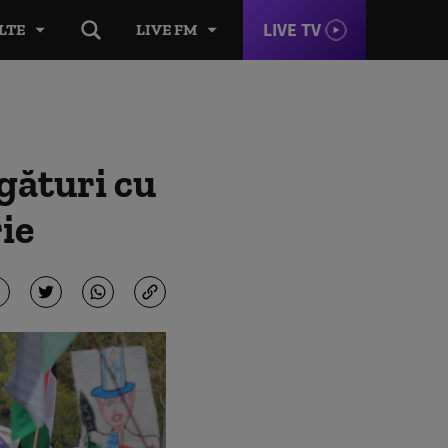
LIVE TV
LTE
LIVE FM
gături cu
ie