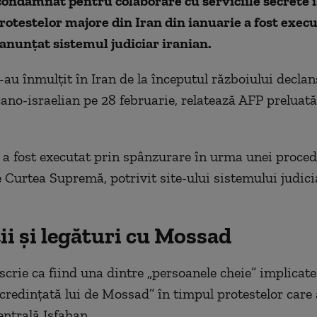
ondamnat pentru colaborare cu serviciile secrete i
rotestelor majore din Iran din ianuarie a fost exec
anunțat sistemul judiciar iranian.
s-au înmulțit în Iran de la începutul războiului decla
ano-israelian pe 28 februarie, relatează AFP preluată
 a fost executat prin spânzurare în urma unei proced
 Curtea Supremă, potrivit site-ului sistemului judici
ii și legături cu Mossad
scrie ca fiind una dintre „persoanele cheie” implicate
credințată lui de Mossad” în timpul protestelor care
entrală Isfahan.