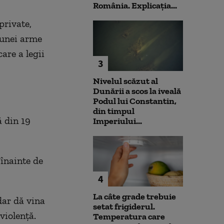
România. Explicația...
private,
l unei arme
care a legii
3
Nivelul scăzut al
Dunării a scos la iveală
Podul lui Constantin,
din timpul
ă din 19
Imperiului...
 înainte de
4
La câte grade trebuie
dar dă vina
setat frigiderul.
violență.
Temperatura care