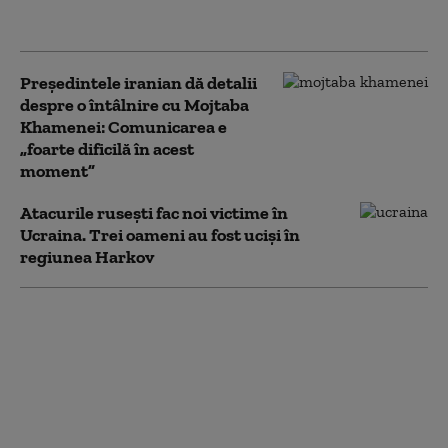
consecutiv
Preşedintele iranian dă detalii
despre o întâlnire cu Mojtaba
Khamenei: Comunicarea e
„foarte dificilă în acest
moment”
Atacurile rusești fac noi victime în
Ucraina. Trei oameni au fost uciși în
regiunea Harkov
Cum încearcă Iranul să
prevină noi atacuri ale
SUA. Statele din Golf, în
prim-planul
represaliilor
Teheranului: „Fără