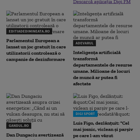
Descarcă aplicația Digi FM
EDITIADEDIMINEATA.RO
Parlamentul European a
ADEVARUL
lansat un joc gratuit în care
Inteligența artificială
utilizatorii controlează o
transformă
campanie de dezinformare
departamentele de resurse
umane. Milioane de locuri
de muncă ar putea fi
afectate
DIGI SPORT
Luis Figo, dezlănțuit: "Cel
GANDUL.RO
mai josnic, viclean și parșiv
Dan Dungaciu avertizează
pe care l-am văzut