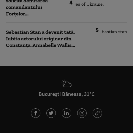
solicită demiterea
4
comandantului
Forțelor...
5
Sebastian Stan a devenit tată.
Iubita actorului originar din
Constanța, Annabelle Wallis...
București Băneasa, 31°C