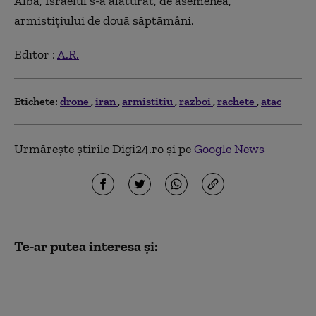
Albă, Israelul s-a alăturat, de asemenea,
armistițiului de două săptămâni.
Editor :
A.R.
Etichete:
drone
iran
armistitiu
razboi
rachete
atac
Urmărește știrile Digi24.ro și pe
Google News
Te-ar putea interesa și:
Una dintre cele mai mari rafinării din
Rusia este în flăcări. A fost atacată de
drone ucrainene pentru a doua noapte