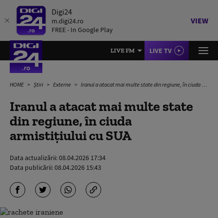
Digi24
VIEW
m.digi24.ro
FREE - In Google Play
LIVE TV
LIVE FM
HOME
Știri
Externe
Iranul a atacat mai multe state din regiune, în ciuda armistițiului cu SUA
Iranul a atacat mai multe state
din regiune, în ciuda
armistițiului cu SUA
Data actualizării:
08.04.2026 17:34
Data publicării:
08.04.2026 15:43