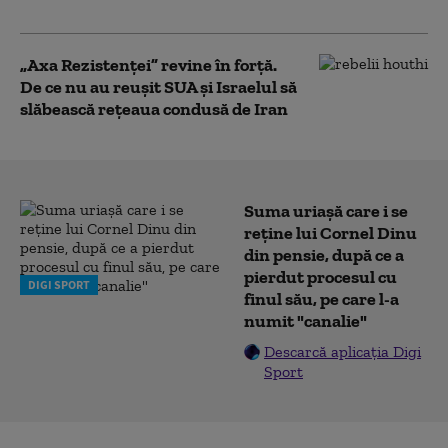
echivoc”
„Axa Rezistenței” revine în forță.
De ce nu au reușit SUA și Israelul să
slăbească rețeaua condusă de Iran
Suma uriașă care i se
reține lui Cornel Dinu
din pensie, după ce a
pierdut procesul cu
DIGI SPORT
finul său, pe care l-a
numit "canalie"
Descarcă aplicația Digi
Sport