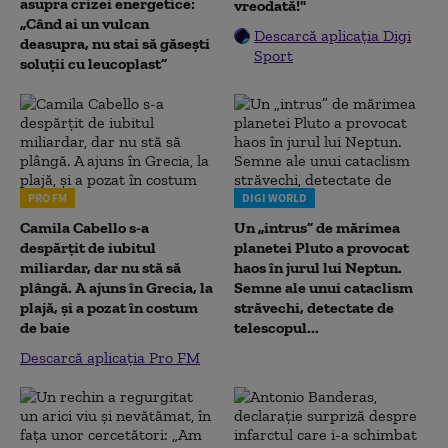
asupra crizei energetice:
vreodată!"
„Când ai un vulcan
Descarcă aplicația Digi
deasupra, nu stai să găsești
Sport
soluții cu leucoplast”
PRO FM
DIGI WORLD
Camila Cabello s-a
Un „intrus” de mărimea
despărțit de iubitul
planetei Pluto a provocat
miliardar, dar nu stă să
haos în jurul lui Neptun.
plângă. A ajuns în Grecia, la
Semne ale unui cataclism
plajă, și a pozat în costum
străvechi, detectate de
de baie
telescopul...
Descarcă aplicația Pro FM