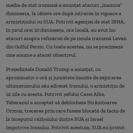
media de stat iraniană a anunțat atacuri „inamice”
dimineața, la câteva ore după intrarea în vigoare a
armistițiului cu SUA. Potrivit agenției de stat IRNA,
în jurul orei 10 dimineața, ora locală, au avut loc
atacuri asupra rafinăriei de pe insula iraniană Lavan
din Golful Persic. Cu toate acestea, nu se precizează
cine anume a atacat obiectivul.
Președintele Donald Trump a anunțat, cu
aproximativ o oră și jumătate înainte de expirarea
ultimatumului său adresat Iranului, o armistițiu de
14 zile cu acesta. Potrivit șefului Casei Albe,
Teheranul a acceptat să deblocheze Strâmtoarea
Ormuz, trecerea prin care fusese blocată de facto de
la începutul războiului dintre SUA și Israel
împotriva Iranului. Potrivit acestuia, SUA au primit