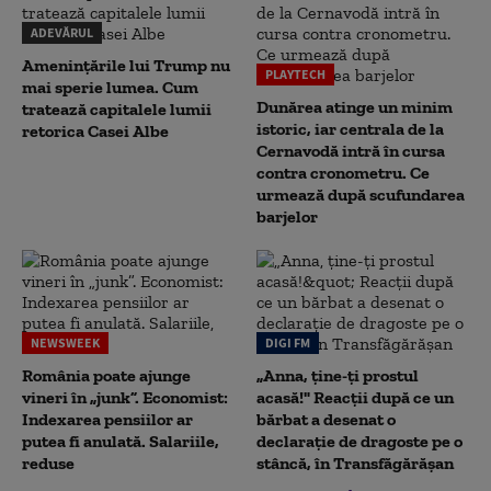
ADEVĂRUL
Amenințările lui Trump nu
PLAYTECH
mai sperie lumea. Cum
Dunărea atinge un minim
tratează capitalele lumii
istoric, iar centrala de la
retorica Casei Albe
Cernavodă intră în cursa
contra cronometru. Ce
urmează după scufundarea
barjelor
NEWSWEEK
DIGI FM
România poate ajunge
„Anna, ţine-ţi prostul
vineri în „junk”. Economist:
acasă!" Reacţii după ce un
Indexarea pensiilor ar
bărbat a desenat o
putea fi anulată. Salariile,
declaraţie de dragoste pe o
reduse
stâncă, în Transfăgărăşan