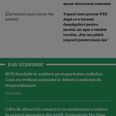
spune directorul centralei
Tupeul unui primar PSD
după ce a încasat
despăgubiri pentru
secetă, iar apoi a vândut
recolta: „Dar am plătit
impozit pentru banii ăia”
DIGI ECONOMIC
BVB deschide în scădere pe majoritatea indicilor.
Cum au evoluat acțiunile în debutul ședinței de
tranzacționare
06.08.2026
Cifra de afaceri în comerțul cu amănuntul a scăzut
în primul semestru din 2026. Economist: Nu lipsa