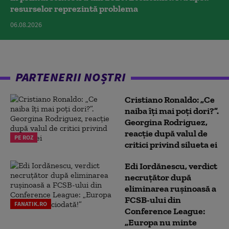
resurselor reprezintă problema
06.08.2026
PARTENERII NOȘTRI
Cristiano Ronaldo: „Ce
naiba îți mai poți dori?”.
Georgina Rodriguez,
reacție după valul de
PE ROZ
critici privind silueta ei
Edi Iordănescu, verdict
necruțător după
eliminarea rușinoasă a
FCSB-ului din
FANATIK.RO
Conference League:
„Europa nu minte