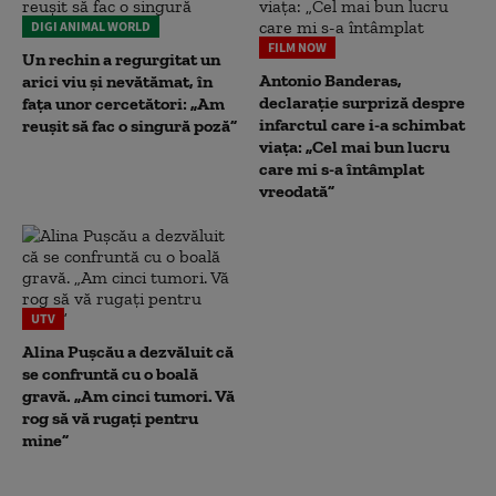
DIGI ANIMAL WORLD
FILM NOW
Un rechin a regurgitat un
Antonio Banderas,
arici viu și nevătămat, în
declarație surpriză despre
fața unor cercetători: „Am
infarctul care i-a schimbat
reușit să fac o singură poză”
viața: „Cel mai bun lucru
care mi s-a întâmplat
vreodată”
UTV
Alina Pușcău a dezvăluit că
se confruntă cu o boală
gravă. „Am cinci tumori. Vă
rog să vă rugați pentru
mine”