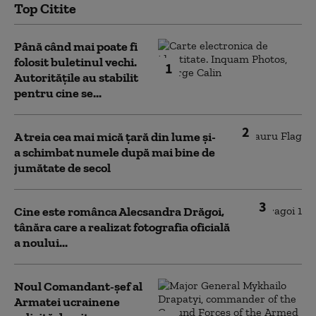
Top Citite
Până când mai poate fi
folosit buletinul vechi.
1
Autoritățile au stabilit
pentru cine se...
2
A treia cea mai mică țară din lume și-
a schimbat numele după mai bine de
jumătate de secol
3
Cine este românca Alecsandra Drăgoi,
tânăra care a realizat fotografia oficială
a noului...
Noul Comandant-șef al
Armatei ucrainene