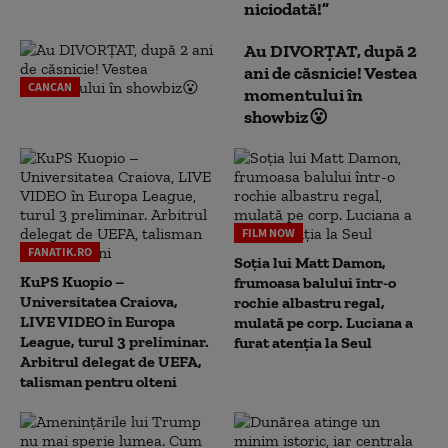
niciodată!”
Au DIVORȚAT, după 2
ani de căsnicie! Vestea
CANCAN
momentului în
showbiz😮
FILM NOW
FANATIK.RO
Soția lui Matt Damon,
KuPS Kuopio –
frumoasa balului într-o
Universitatea Craiova,
rochie albastru regal,
LIVE VIDEO în Europa
mulată pe corp. Luciana a
League, turul 3 preliminar.
furat atenția la Seul
Arbitrul delegat de UEFA,
talisman pentru olteni