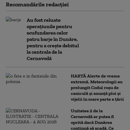
Recomandările redacţiei
Au fost reluate
operațiunile pentru
scufundarea celor
patru barje în Dunăre,
pentru a crește debitul
la centrala de la
Cernavodă
HARTĂ Alerte de vreme
extremă. Meteorologii au
prelungit Codul roșu de
caniculă și anunță ploi și
vijelii în mare parte a țării
Unitatea 2 de la
Cernavodă ar putea fi
oprită dacă Dunărea
continuă să scadă. Ce