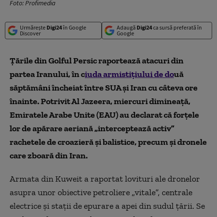
Foto: Profimedia
Urmărește
Digi24
în Google
Adaugă
Digi24
ca sursă preferată în
Discover
Google
Țările din Golful Persic raportează atacuri din
partea Iranului, în c
iuda armistițiului de do
uă
săptămâni încheiat între SUA și Iran cu câteva ore
înainte. Potrivit Al Jazeera, miercuri dimineață,
Emiratele Arabe Unite (EAU) au declarat că forțele
lor de apărare aeriană „interceptează activ”
rachetele de croazieră și balistice, precum și dronele
care zboară din Iran.
Armata din Kuweit a raportat lovituri ale dronelor
asupra unor obiective petroliere „vitale”, centrale
electrice și stații de epurare a apei din sudul țării. Se