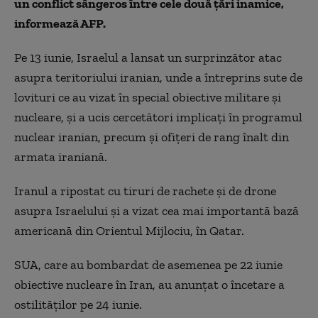
un conflict sângeros între cele două ţări inamice,
informează AFP.
Pe 13 iunie, Israelul a lansat un surprinzător atac
asupra teritoriului iranian, unde a întreprins sute de
lovituri ce au vizat în special obiective militare şi
nucleare, şi a ucis cercetători implicaţi în programul
nuclear iranian, precum şi ofiţeri de rang înalt din
armata iraniană.
Iranul a ripostat cu tiruri de rachete şi de drone
asupra Israelului şi a vizat cea mai importantă bază
americană din Orientul Mijlociu, în Qatar.
SUA, care au bombardat de asemenea pe 22 iunie
obiective nucleare în Iran, au anunţat o încetare a
ostilităţilor pe 24 iunie.