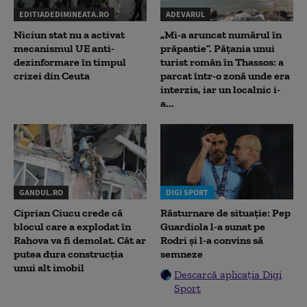
EDITIADEDIMINEATA.RO
ADEVARUL
Niciun stat nu a activat
„Mi-a aruncat numărul în
mecanismul UE anti-
prăpastie”. Pățania unui
dezinformare în timpul
turist român în Thassos: a
crizei din Ceuta
parcat într-o zonă unde era
interzis, iar un localnic i-
a...
GANDUL.RO
DIGI SPORT
Ciprian Ciucu crede că
Răsturnare de situație: Pep
blocul care a explodat în
Guardiola l-a sunat pe
Rahova va fi demolat. Cât ar
Rodri și l-a convins să
putea dura construcția
semneze
unui alt imobil
Descarcă aplicația Digi
Sport