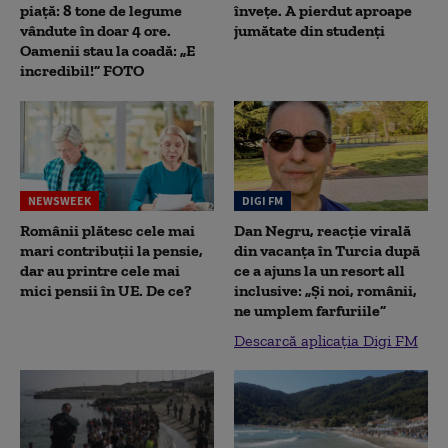
piață: 8 tone de legume
înveţe. A pierdut aproape
vândute în doar 4 ore.
jumătate din studenţi
Oamenii stau la coadă: „E
incredibil!” FOTO
NEWSWEEK
DIGI FM
Românii plătesc cele mai
Dan Negru, reacție virală
mari contribuții la pensie,
din vacanța în Turcia după
dar au printre cele mai
ce a ajuns la un resort all
mici pensii în UE. De ce?
inclusive: „Și noi, românii,
ne umplem farfuriile”
Descarcă aplicația Digi FM