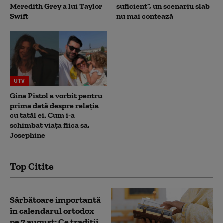
Meredith Grey a lui Taylor
suficient”, un scenariu slab
Swift
nu mai contează
UTV
Gina Pistol a vorbit pentru
prima dată despre relația
cu tatăl ei. Cum i-a
schimbat viața fiica sa,
Josephine
Top Citite
Sărbătoare importantă
în calendarul ortodox
pe 7 august: Ce tradiții