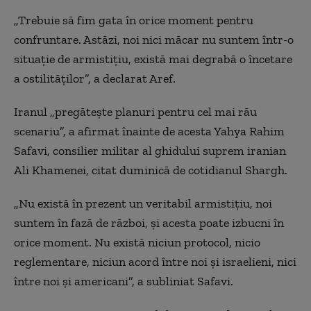
„Trebuie să fim gata în orice moment pentru
confruntare. Astăzi, noi nici măcar nu suntem într-o
situaţie de armistiţiu, există mai degrabă o încetare
a ostilităţilor”, a declarat Aref.
Iranul „pregăteşte planuri pentru cel mai rău
scenariu”, a afirmat înainte de acesta Yahya Rahim
Safavi, consilier militar al ghidului suprem iranian
Ali Khamenei, citat duminică de cotidianul Shargh.
„Nu există în prezent un veritabil armistiţiu, noi
suntem în fază de război, şi acesta poate izbucni în
orice moment. Nu există niciun protocol, nicio
reglementare, niciun acord între noi şi israelieni, nici
între noi şi americani”, a subliniat Safavi.