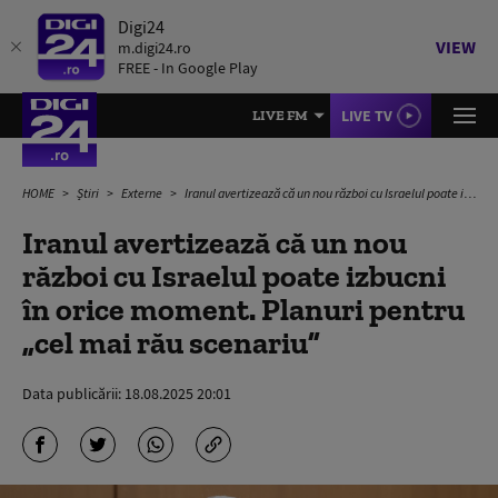
Digi24
VIEW
m.digi24.ro
FREE - In Google Play
LIVE TV
LIVE FM
HOME
Știri
Externe
Iranul avertizează că un nou război cu Israelul poate izbucni în orice moment. Planuri pentru „cel mai rău scenariu”
Iranul avertizează că un nou
război cu Israelul poate izbucni
în orice moment. Planuri pentru
„cel mai rău scenariu”
Data publicării:
18.08.2025 20:01