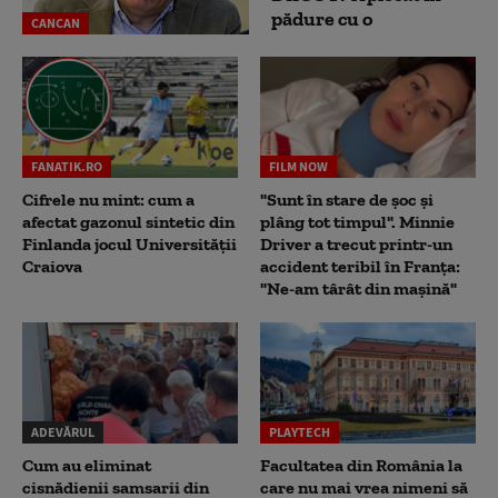
pădure cu o
CANCAN
FANATIK.RO
FILM NOW
Cifrele nu mint: cum a
"Sunt în stare de șoc și
afectat gazonul sintetic din
plâng tot timpul". Minnie
Finlanda jocul Universității
Driver a trecut printr-un
Craiova
accident teribil în Franța:
"Ne-am târât din mașină"
ADEVĂRUL
PLAYTECH
Cum au eliminat
Facultatea din România la
cisnădienii samsarii din
care nu mai vrea nimeni să