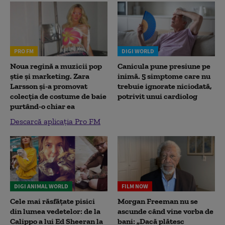
PRO FM
DIGI WORLD
Noua regină a muzicii pop
Canicula pune presiune pe
știe și marketing. Zara
inimă. 5 simptome care nu
Larsson și-a promovat
trebuie ignorate niciodată,
colecția de costume de baie
potrivit unui cardiolog
purtând-o chiar ea
Descarcă aplicația Pro FM
DIGI ANIMAL WORLD
FILM NOW
Cele mai răsfățate pisici
Morgan Freeman nu se
din lumea vedetelor: de la
ascunde când vine vorba de
Calippo a lui Ed Sheeran la
bani: „Dacă plătesc