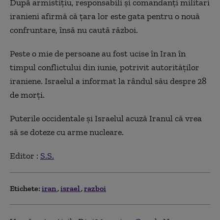
După armistiţiu, responsabili şi comandanţi militari
iranieni afirmă că ţara lor este gata pentru o nouă
confruntare, însă nu caută război.
Peste o mie de persoane au fost ucise în Iran în
timpul conflictului din iunie, potrivit autorităţilor
iraniene. Israelul a informat la rândul său despre 28
de morţi.
Puterile occidentale şi Israelul acuză Iranul că vrea
să se doteze cu arme nucleare.
Editor :
S.S.
Etichete:
iran
israel
razboi