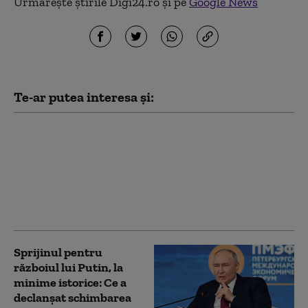
Urmărește știrile Digi24.ro și pe
Google News
Te-ar putea interesa și:
Iranul vrea să-l țină în
șah pe Trump până la
alegerile de la
jumătatea mandatului.
Ce speră să obțină: „Va
continua să facă jocuri”
Sprijinul pentru
războiul lui Putin, la
minime istorice: Ce a
declanșat schimbarea