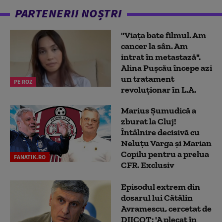
PARTENERII NOȘTRI
"Viața bate filmul. Am
cancer la sân. Am
intrat în metastază".
Alina Pușcău începe azi
un tratament
PE ROZ
revoluționar în L.A.
Marius Şumudică a
zburat la Cluj!
Întâlnire decisivă cu
Neluţu Varga şi Marian
Copilu pentru a prelua
FANATIK.RO
CFR. Exclusiv
Episodul extrem din
dosarul lui Cătălin
Avramescu, cercetat de
DIICOT: 'A plecat în