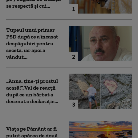
se respectă și cui...
1
Tupeul unui primar
PSD după ce a încasat
despăgubiri pentru
secetă, iar apoi a
2
vândut...
„Anna, ţine-ţi prostul
acasă!”. Val de reacții
după ce un bărbat a
desenat o declarație...
3
Viața pe Pământ ar fi
putut apărea de două