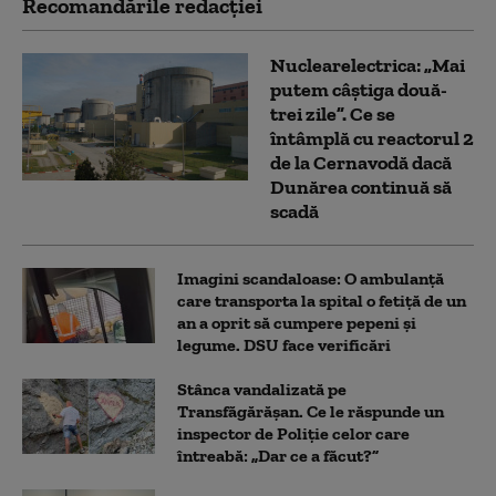
Recomandările redacţiei
Nuclearelectrica: „Mai
putem câștiga două-
trei zile”. Ce se
întâmplă cu reactorul 2
de la Cernavodă dacă
Dunărea continuă să
scadă
Imagini scandaloase: O ambulanță
care transporta la spital o fetiță de un
an a oprit să cumpere pepeni și
legume. DSU face verificări
Stânca vandalizată pe
Transfăgărășan. Ce le răspunde un
inspector de Poliție celor care
întreabă: „Dar ce a făcut?”