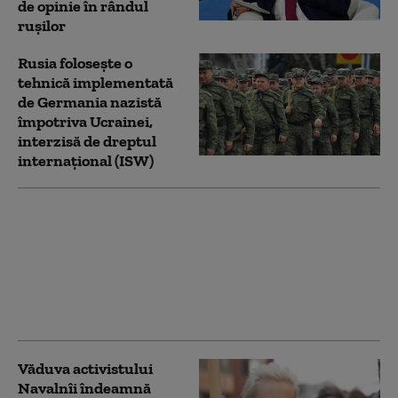
de opinie în rândul
rușilor
Rusia folosește o
tehnică implementată
de Germania nazistă
împotriva Ucrainei,
interzisă de dreptul
internațional (ISW)
Bloomberg: Economia
de război a Rusiei
alimentează creşteri
salariale pe care
companiile nu şi le
permit
Văduva activistului
Navalnîi îndeamnă