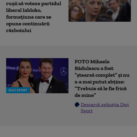
ruşii să voteze partidul
liberal Iabloko,
formațiune care se
opune continuării
războiului
FOTO Mihaela
Rădulescu a fost
”ștearsă complet” și nu
s-a mai putut abține:
”Trebuie să le fie frică
DIGI SPORT
de mine”
Descarcă aplicația Digi
Sport