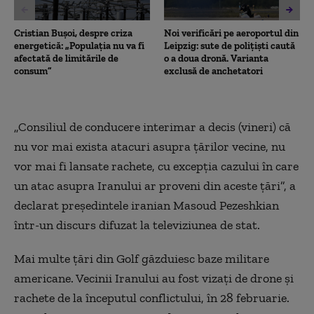
Cristian Bușoi, despre criza
Noi verificări pe aeroportul din
energetică: „Populația nu va fi
Leipzig: sute de polițiști caută
afectată de limitările de
o a doua dronă. Varianta
consum”
exclusă de anchetatori
„Consiliul de conducere interimar a decis (vineri) că
nu vor mai exista atacuri asupra ţărilor vecine, nu
vor mai fi lansate rachete, cu excepţia cazului în care
un atac asupra Iranului ar proveni din aceste ţări”, a
declarat preşedintele iranian Masoud Pezeshkian
într-un discurs difuzat la televiziunea de stat.
Mai multe ţări din Golf găzduiesc baze militare
americane. Vecinii Iranului au fost vizaţi de drone şi
rachete de la începutul conflictului, în 28 februarie.