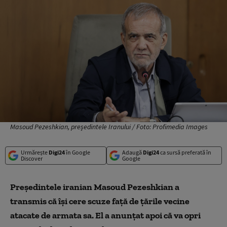
Masoud Pezeshkian, președintele Iranului / Foto: Profimedia Images
Urmărește
Digi24
în Google
Adaugă
Digi24
ca sursă preferată în
Discover
Google
Preşedintele iranian Masoud Pezeshkian a
transmis că își cere scuze față de țările vecine
atacate de armata sa. El a anunțat apoi că va opri