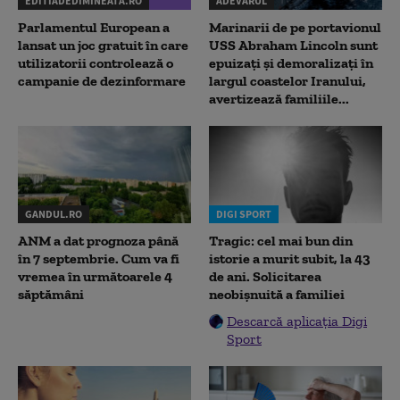
EDITIADEDIMINEATA.RO
ADEVARUL
Parlamentul European a
Marinarii de pe portavionul
lansat un joc gratuit în care
USS Abraham Lincoln sunt
utilizatorii controlează o
epuizați și demoralizați în
campanie de dezinformare
largul coastelor Iranului,
avertizează familiile...
GANDUL.RO
DIGI SPORT
ANM a dat prognoza până
Tragic: cel mai bun din
în 7 septembrie. Cum va fi
istorie a murit subit, la 43
vremea în următoarele 4
de ani. Solicitarea
săptămâni
neobișnuită a familiei
Descarcă aplicația Digi
Sport