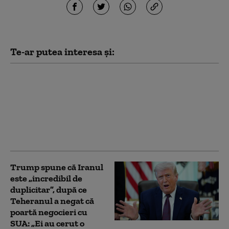
Te-ar putea interesa și:
Donald Trump eșuează
în a aplica „arta
negocierii” în cazul
Iranului. Scenariul cel
mai probabil în
conflictul din Golf
Trump spune că Iranul
este „incredibil de
duplicitar”, după ce
Teheranul a negat că
poartă negocieri cu
SUA: „Ei au cerut o