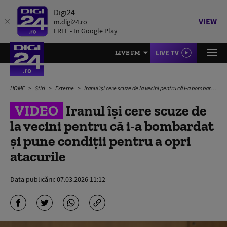
Digi24
VIEW
m.digi24.ro
FREE - In Google Play
LIVE TV
LIVE FM
HOME
Știri
Externe
Iranul își cere scuze de la vecini pentru că i-a bombardat și pune condiții pentru a opri atacurile
VIDEO
Iranul își cere scuze de
la vecini pentru că i-a bombardat
și pune condiții pentru a opri
atacurile
Data publicării:
07.03.2026 11:12