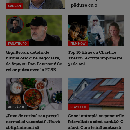
pădure cu o
CANCAN
FANATIK.RO
FILM NOW
Gigi Becali, detalii de
Top 10 filme cu Charlize
ultimă oră: cine negociază,
Theron. Actrița împlinește
de fapt, cu Dan Petrescu! Ce
51 de ani
rol ar putea avea la FCSB
ADEVĂRUL
PLAYTECH
„Taxa de turist” sau prețul
Ce se întâmplă cu panourile
normal al vacanței? „Nu vă
fotovoltaice când sunt 40°C
obligă nimeni să
afară. Cum le influențează