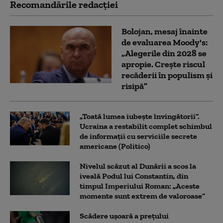
Recomandările redacţiei
Bolojan, mesaj înainte
de evaluarea Moody's:
„Alegerile din 2028 se
apropie. Crește riscul
recăderii în populism și
risipă”
„Toată lumea iubește învingătorii”.
Ucraina a restabilit complet schimbul
de informații cu serviciile secrete
americane (Politico)
Nivelul scăzut al Dunării a scos la
iveală Podul lui Constantin, din
timpul Imperiului Roman: „Aceste
momente sunt extrem de valoroase”
Scădere ușoară a prețului