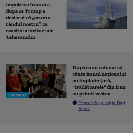
împotriva Iranului,
după ce Trump a
declarat că „acum e
rândul nostru”, ca
reacție la lovituri ale
Teheranului
După ce au refuzat să
cânte imnul naţional şi
au fugit din ţară,
"trădătoarele" din Iran
au primit vestea
DIGI SPORT
Descarcă aplicația Digi
Sport