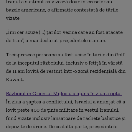
Iranul a susţinut că vizează doar interesele sau
bazele americane, o afirmaţie contestată de ţările
vizate.
„Îmi cer scuze (...) ţărilor vecine care au fost atacate
de Iran”, a mai declarat preşedintele iranian.
Treisprezece persoane au fost ucise în ţările din Golf
de la începutul războiului, inclusiv o fetiţă în vârstă
de 11 ani lovită de resturi într-o zonă rezidenţială din
Kuwait.
Războiul în Orientul Mijlociu a ajuns în ziua a opta.
În ziua a șaptea a conflictului, Israelul a anunțat că a
lovit peste 400 de ținte militare în vestul Iranului,
fiind vizate inclusiv lansatoare de rachete balistice și
depozite de drone. De cealaltă parte, președintele