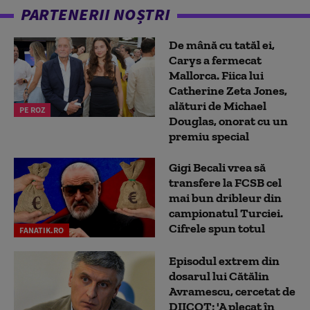
PARTENERII NOȘTRI
De mână cu tatăl ei,
Carys a fermecat
Mallorca. Fiica lui
Catherine Zeta Jones,
alături de Michael
PE ROZ
Douglas, onorat cu un
premiu special
Gigi Becali vrea să
transfere la FCSB cel
mai bun dribleur din
campionatul Turciei.
Cifrele spun totul
FANATIK.RO
Episodul extrem din
dosarul lui Cătălin
Avramescu, cercetat de
DIICOT: 'A plecat în