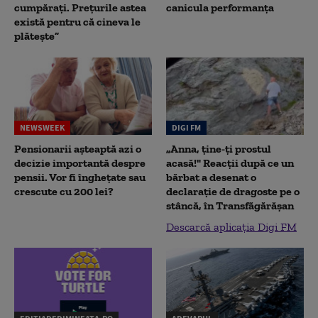
cumpărați. Prețurile astea
canicula performanța
există pentru că cineva le
plătește”
NEWSWEEK
DIGI FM
Pensionarii așteaptă azi o
„Anna, ţine-ţi prostul
decizie importantă despre
acasă!" Reacţii după ce un
pensii. Vor fi înghețate sau
bărbat a desenat o
crescute cu 200 lei?
declaraţie de dragoste pe o
stâncă, în Transfăgărăşan
Descarcă aplicația Digi FM