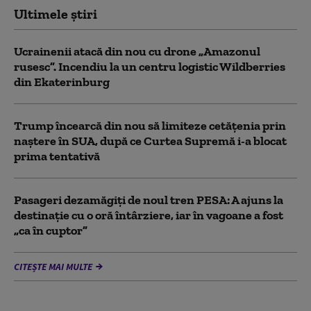
Ultimele știri
Ucrainenii atacă din nou cu drone „Amazonul
rusesc”. Incendiu la un centru logistic Wildberries
din Ekaterinburg
Trump încearcă din nou să limiteze cetățenia prin
naștere în SUA, după ce Curtea Supremă i-a blocat
prima tentativă
Pasageri dezamăgiți de noul tren PESA: A ajuns la
destinație cu o oră întârziere, iar în vagoane a fost
„ca în cuptor”
CITEȘTE MAI MULTE