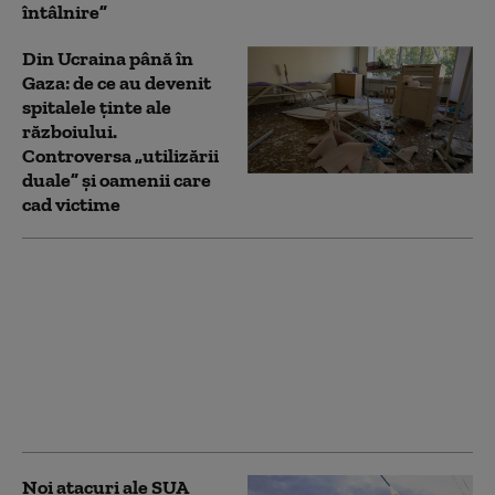
întâlnire”
Din Ucraina până în
Gaza: de ce au devenit
spitalele ținte ale
războiului.
Controversa „utilizării
duale” și oamenii care
cad victime
Forțele saudite se
alătură SUA pentru a
pune Iranul la locul
său: războiul ascuns
împotriva milițiilor
susținute de Teheran
în Golf
Noi atacuri ale SUA