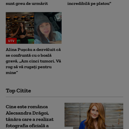
sunt greu de urmărit
incredibilă pe platou"
UTV
Alina Pușcău a dezvăluit că
se confruntă cu o boală
gravă. „Am cinci tumori. Vă
rog să vă rugați pentru
mine”
Top Citite
Cine este românca
Alecsandra Drăgoi,
tânăra care a realizat
fotografia oficială a