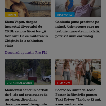
PRO FM
DIGI WORLD
Elena Vîșcu, despre
Canicula pune presiune pe
impactul divorțului de
inimă. 5 simptome care nu
CRBL asupra fiicei lor: „A
trebuie ignorate niciodată,
fost rău”. De ce mutarea în
potrivit unui cardiolog
Chișinău le-a schimbat
viața
Descarcă aplicația Pro FM
DIGI ANIMAL WORLD
FILM NOW
Momentul când un bărbat
Scorsese, uimit de Jodie
de 65 de ani este atacat de
Foster la filmările pentru
un bizon: „Era chiar
Taxi Driver: "La doar 12 ani,
deasupra mea”. Imaginile
avea o autoritate