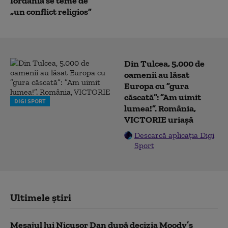
Iordania se teme de
„un conflict religios”
Din Tulcea, 5.000 de
oamenii au lăsat
Europa cu ”gura
căscată”: ”Am uimit
DIGI SPORT
lumea!”. România,
VICTORIE uriașă
Descarcă aplicația Digi
Sport
Ultimele știri
Mesajul lui Nicușor Dan după decizia Moody’s