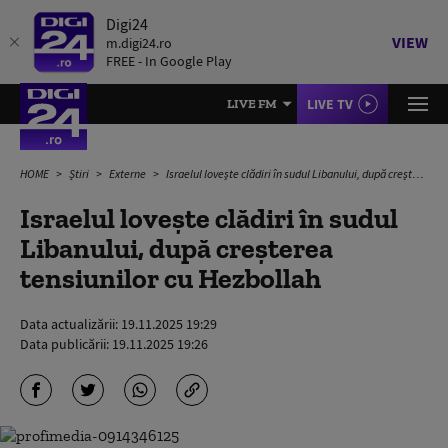
Digi24
VIEW
m.digi24.ro
FREE - In Google Play
LIVE TV
LIVE FM
HOME
Știri
Externe
Israelul loveşte clădiri în sudul Libanului, după creșterea tensiunilor cu Hezbollah
Israelul loveşte clădiri în sudul
Libanului, după creșterea
tensiunilor cu Hezbollah
Data actualizării:
19.11.2025 19:29
Data publicării:
19.11.2025 19:26