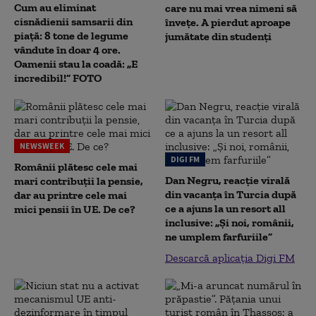
Cum au eliminat
care nu mai vrea nimeni să
cisnădienii samsarii din
înveţe. A pierdut aproape
piață: 8 tone de legume
jumătate din studenţi
vândute în doar 4 ore.
Oamenii stau la coadă: „E
incredibil!” FOTO
NEWSWEEK
DIGI FM
Românii plătesc cele mai
Dan Negru, reacție virală
mari contribuții la pensie,
din vacanța în Turcia după
dar au printre cele mai
ce a ajuns la un resort all
mici pensii în UE. De ce?
inclusive: „Și noi, românii,
ne umplem farfuriile”
Descarcă aplicația Digi FM