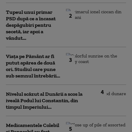
Tupeul unui primar
2
PSD după ce a încasat
despăgubiri pentru
secetă, iar apoi a
vândut...
Viața pe Pământ ar fi
3
putut apărea de două
ori. Studiul care pune
sub semnul întrebării...
4
Nivelul scăzut al Dunării a scos la
iveală Podul lui Constantin, din
timpul Imperiului...
Medicamentele Colebil
5
și Panzcebil au fost