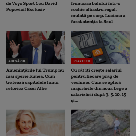
de Voyo Sport 1 cu David
frumoasa balului într-o
Popovici! Exclusiv
rochie albastru regal,
mulată pe corp. Luciana a
furat atenția la Seul
ADEVĂRUL
PLAYTECH
Amenințările lui Trump nu
Cu cât îți crește salariul
mai sperie lumea. Cum
pentru fiecare prag de
tratează capitalele lumii
vechime. Cum se aplică
retorica Casei Albe
majorările din noua Lege a
salarizării după 3, 5, 10, 15
și...