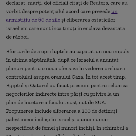
declarat, marți, doi oficiali citați de Reuters, care au
vorbit despre potențialul acord care prevede
un
armistițiu de 60 de zile
și eliberarea ostaticilor
israelieni care sunt încă ținuți în enclava devastată
de război.
Eforturile de a opri luptele au căpătat un nou impuls
în ultima săptămână, după ce Israelul a anunțat
planuri pentru o nouă ofensivă în vederea preluării
controlului asupra orașului Gaza. În tot acest timp,
Egiptul și Qatarul au făcut presiuni pentru reluarea
negocierilor indirecte între părți cu privire la un
plan de încetare a focului, susținut de SUA.
Propunerea include eliberarea a 200 de deținuți
palestinieni închiși în Israel și a unui număr
nespecificat de femei și minori închiși, în schimbul a