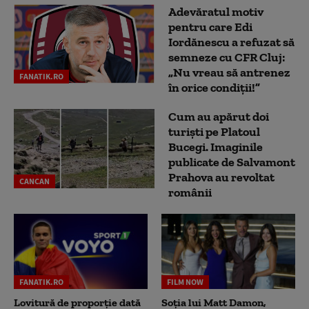
Adevăratul motiv
pentru care Edi
Iordănescu a refuzat să
semneze cu CFR Cluj:
„Nu vreau să antrenez
FANATIK.RO
în orice condiții!”
Cum au apărut doi
turiști pe Platoul
Bucegi. Imaginile
publicate de Salvamont
Prahova au revoltat
CANCAN
românii
FANATIK.RO
FILM NOW
Lovitură de proporție dată
Soția lui Matt Damon,