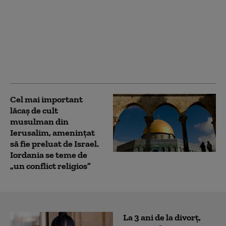
Netanyahu confirmă
că Israelul nu a
acceptat proiectul lui
Trump pentru Gaza:
„Nu este planul
nostru”
Cel mai important
lăcaş de cult
musulman din
Ierusalim, amenințat
să fie preluat de Israel.
Iordania se teme de
„un conflict religios”
La 3 ani de la divorț,