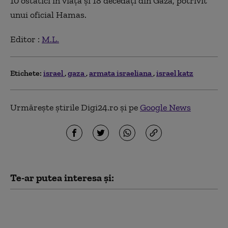
10 ostatici în viață și 18 decedați din Gaza, potrivit
unui oficial Hamas.
Editor :
M.L.
Etichete:
israel
gaza
armata israeliana
israel katz
Urmărește știrile Digi24.ro și pe
Google News
Te-ar putea interesa și:
„Consiliul pentru Pace”
al lui Trump a elaborat
un plan pentru Fâșia