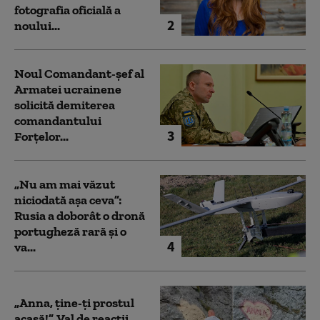
fotografia oficială a
2
noului...
Noul Comandant-șef al
Armatei ucrainene
solicită demiterea
comandantului
3
Forțelor...
„Nu am mai văzut
niciodată așa ceva”:
Rusia a doborât o dronă
portugheză rară și o
4
va...
„Anna, ţine-ţi prostul
acasă!”. Val de reacții