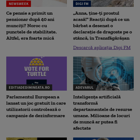
NEWSWEEK
DIGI FM
Ce pensie a primit un
„Anna, ţine-ţi prostul
pensionar după 40 ani
acasă!" Reacţii după ce un
munciți? Noroc cu
bărbat a desenat o
punctele de stabilitate.
declaraţie de dragoste pe o
Altfel, era foarte mică
stâncă, în Transfăgărăşan
Descarcă aplicația Digi FM
EDITIADEDIMINEATA.RO
ADEVARUL
Parlamentul European a
Inteligența artificială
lansat un joc gratuit în care
transformă
utilizatorii controlează o
departamentele de resurse
campanie de dezinformare
umane. Milioane de locuri
de muncă ar putea fi
afectate