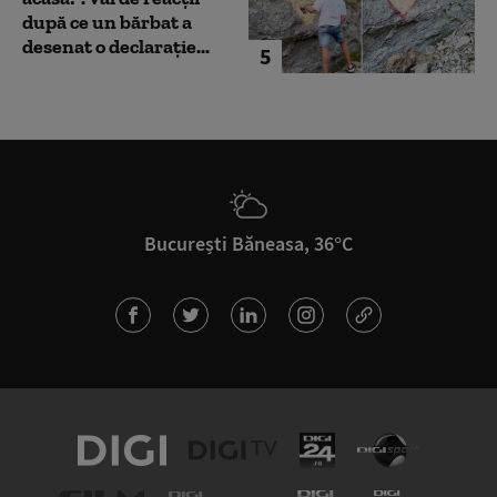
după ce un bărbat a
desenat o declarație...
5
București Băneasa, 36°C