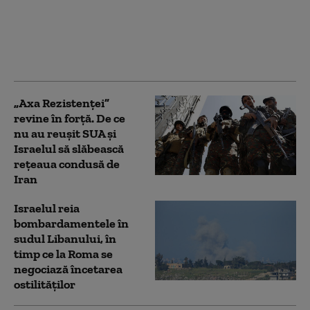
Gaza, dar
bombardamentele
israeliene s-au
intensificat
„Axa Rezistenței”
revine în forță. De ce
nu au reușit SUA și
Israelul să slăbească
rețeaua condusă de
Iran
Israelul reia
bombardamentele în
sudul Libanului, în
timp ce la Roma se
negociază încetarea
ostilităților