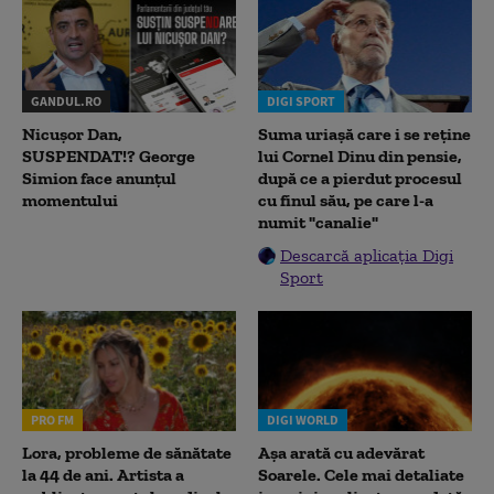
GANDUL.RO
DIGI SPORT
Nicușor Dan,
Suma uriașă care i se reține
SUSPENDAT!? George
lui Cornel Dinu din pensie,
Simion face anunțul
după ce a pierdut procesul
momentului
cu finul său, pe care l-a
numit "canalie"
Descarcă aplicația Digi
Sport
PRO FM
DIGI WORLD
Lora, probleme de sănătate
Așa arată cu adevărat
la 44 de ani. Artista a
Soarele. Cele mai detaliate