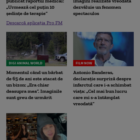
publicat raportul medical:
imagini realizate vreodată
„Urmează cel puțin 10
dezvăluie un fenomen
ședințe de terapie”
spectaculos
Descarcă aplicația Pro FM
DIGI ANIMAL WORLD
FILM NOW
Momentul când un bărbat
Antonio Banderas,
de 65 de ani este atacat de
declarație surpriză despre
un bizon: „Era chiar
infarctul care i-a schimbat
deasupra mea”. Imaginile
viața: „Cel mai bun lucru
sunt greu de urmărit
care mi s-a întâmplat
vreodată”