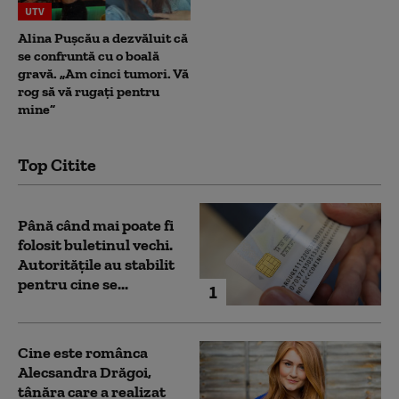
UTV
Alina Pușcău a dezvăluit că
se confruntă cu o boală
gravă. „Am cinci tumori. Vă
rog să vă rugați pentru
mine”
Top Citite
Până când mai poate fi
folosit buletinul vechi.
Autoritățile au stabilit
pentru cine se...
1
Cine este românca
Alecsandra Drăgoi,
tânăra care a realizat