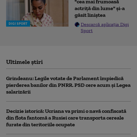
"cea mai frumoasă
actriță din lume" și-a
găsit liniștea
DIGI SPORT
Descarcă aplicația Digi
Sport
Ultimele știri
Grindeanu: Legile votate de Parlament împiedică
pierderea banilor din PNRR. PSD cere acum și Legea
salarizării
Decizie istorică: Ucriana va primi o navă confiscată
din flota fantomă a Rusiei care transporta cereale
furate din teritoriile ocupate