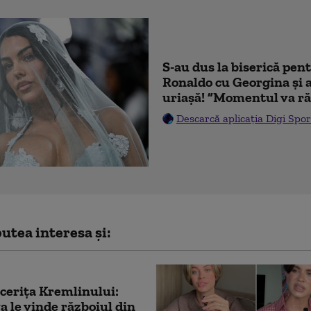
S-au dus la biserică pen
Ronaldo cu Georgina și 
uriașă! ”Momentul va ră
Descarcă aplicația Digi Spor
utea interesa și:
cerița Kremlinului:
 le vinde războiul din