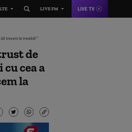
LIVE TV
LTE
LIVE FM
 „Să trecem la treabă!”
trust de
 cu cea a
cem la