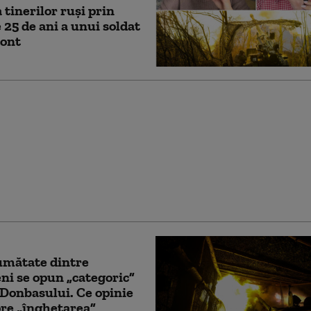
 tinerilor ruși prin
e 25 de ani a unui soldat
ront
a de 40 de zile a
i împotriva Rusiei:
fost menirea
unii. „Obiectivul final
a fi atins”
umătate dintre
ni se opun „categoric”
 Donbasului. Ce opinie
re „înghețarea”