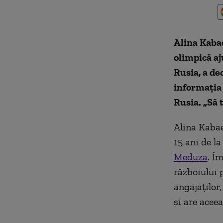
Alina Kabae
olimpică aj
Rusia, a de
informația 
Rusia. „Să 
Alina Kabae
15 ani de la
Meduza
. Î
războiului p
angajaților
și are acee