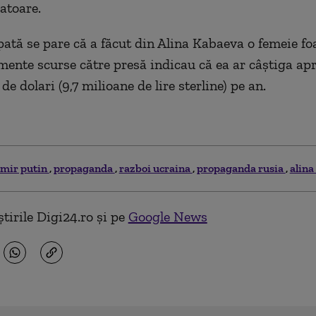
ratoare.
pată se pare că a făcut din Alina Kabaeva o femeie fo
ente scurse către presă indicau că ea ar câștiga ap
de dolari (9,7 milioane de lire sterline) pe an.
imir putin
propaganda
razboi ucraina
propaganda rusia
alina
tirile Digi24.ro și pe
Google News