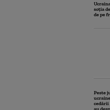
Ucraina
soția d
de pe f
Campani
Ucraine
care a 
operați
nu pute
Peste j
ucraine
cedării
au desp