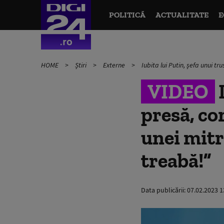
POLITICĂ
ACTUALITATE
E
HOME
Știri
Externe
Iubita lui Putin, șefa unui t
VIDEO
I
presă, co
unei mitr
treabă!”
Data publicării:
07.02.2023 1