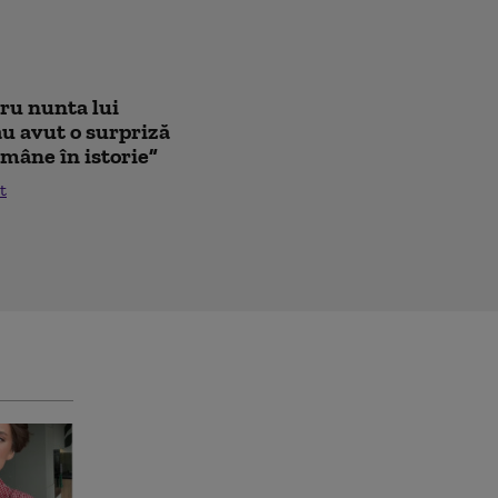
tru nunta lui
au avut o surpriză
mâne în istorie”
t