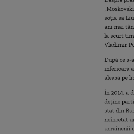
„Moskovski 
soția sa Li
ani mai tân
la scurt tim
Vladimir Pu
După ce s-a
inferioară 
aleasă pe l
În 2014, a 
deține part
stat din Ru
neîncetat u
ucrainenii 