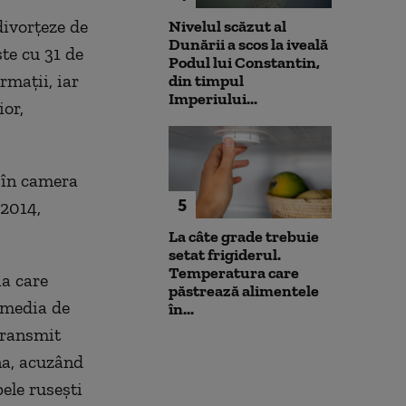
divorțeze de
Nivelul scăzut al
Dunării a scos la iveală
te cu 31 de
Podul lui Constantin,
rmații, iar
din timpul
Imperiului...
ior,
c în camera
5
-2014,
La câte grade trebuie
setat frigiderul.
Temperatura care
a care
păstrează alimentele
i media de
în...
 transmit
na, acuzând
ele rusești