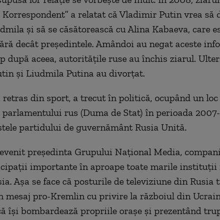
Korrespondent” a relatat că Vladimir Putin vrea să 
udmila și să se căsătorească cu Alina Kabaeva, care es
ără decât președintele. Amândoi au negat aceste info
p după aceea, autoritățile ruse au închis ziarul. Ulter
tin și Liudmila Putina au divorțat.
 retras din sport, a trecut în politică, ocupând un lo
a parlamentului rus (Duma de Stat) în perioada 2007
istele partidului de guvernământ Rusia Unită.
devenit președinta Grupului Național Media, compani
icipații importante în aproape toate marile instituți
sia. Așa se face că posturile de televiziune din Rusia
n mesaj pro-Kremlin cu privire la războiul din Ucrai
că își bombardează propriile orașe și prezentând trup