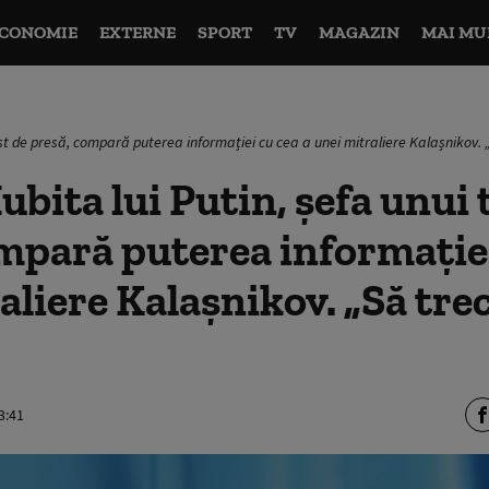
CONOMIE
EXTERNE
SPORT
TV
MAGAZIN
MAI MU
rust de presă, compară puterea informației cu cea a unei mitraliere Kalașnikov.
ubita lui Putin, șefa unui 
mpară puterea informației
aliere Kalașnikov. „Să tre
3:41