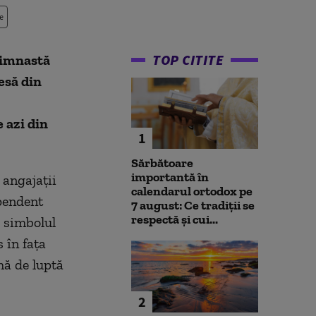
e
TOP CITITE
 gimnastă
esă din
 azi din
1
Sărbătoare
importantă în
 angajații
calendarul ortodox pe
ependent
7 august: Ce tradiții se
respectă și cui...
, simbolul
 în fața
mă de luptă
2