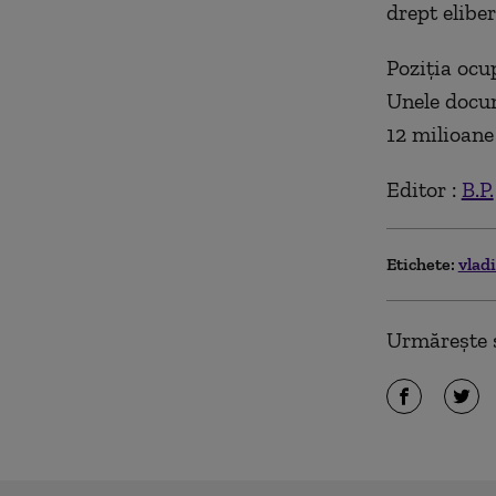
drept elibe
Poziția ocu
Unele docum
12 milioane 
Editor :
B.P.
Etichete:
vlad
Urmărește ș