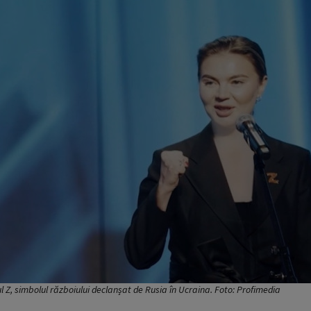
Z, simbolul războiului declanșat de Rusia în Ucraina. Foto: Profimedia