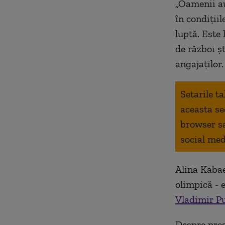
„Oamenii au
în condiții
luptă. Este 
de război ș
angajaților.
Setarile t
aceasta se
browser s
social med
Alina Kabae
olimpică - 
Vladimir P
Despre pres