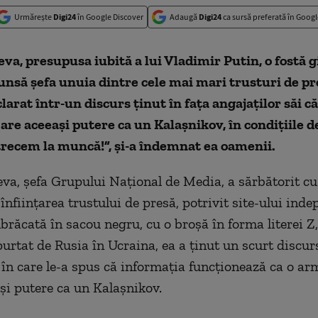
Urmărește
Digi24
în Google Discover
Adaugă
Digi24
ca sursă preferată în Googl
va, presupusa iubită a lui Vladimir Putin, o fostă
unsă șefa unuia dintre cele mai mari trusturi de pr
clarat într-un discurs ținut în fața angajaților săi că
are aceeași putere ca un Kalașnikov, în condițiile de
trecem la muncă!”, și-a îndemnat ea oamenii.
va, șefa Grupului Național de Media, a sărbătorit cu
 înființarea trustului de presă, potrivit site-ului ind
mbrăcată în sacou negru, cu o broșă în forma literei Z
urtat de Rusia în Ucraina, ea a ținut un scurt discurs
, în care le-a spus că informația funcționează ca o ar
ași putere ca un Kalașnikov.