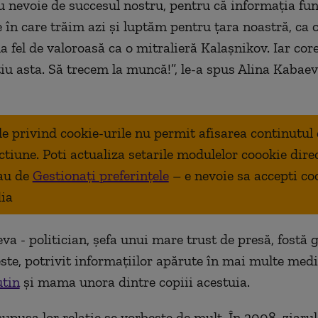
 nevoie de succesul nostru, pentru că informația fun
le în care trăim azi și luptăm pentru țara noastră, ca
la fel de valoroasă ca o mitralieră Kalașnikov. Iar co
tiu asta. Să trecem la muncă!”, le-a spus Alina Kabae
ale privind cookie-urile nu permit afisarea continutul
ctiune. Poti actualiza setarile modulelor coookie dire
au de
Gestionați preferințele
– e nevoie sa accepti co
ia
va - politician, șefa unui mare trust de presă, fostă
este, potrivit informațiilor apărute în mai multe medi
utin
și mama unora dintre copiii acestuia.
upusa lor relație se vorbește de mult. În 2008, ziarul