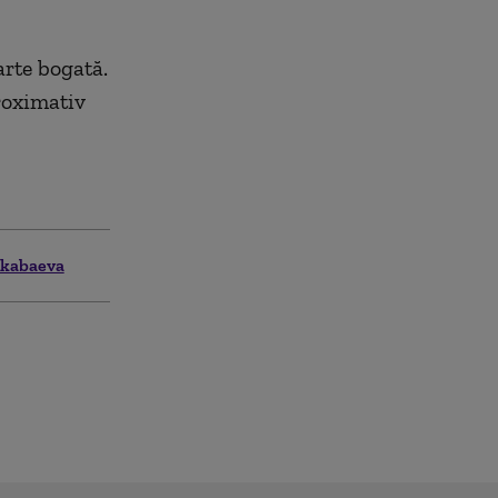
arte bogată.
roximativ
 kabaeva