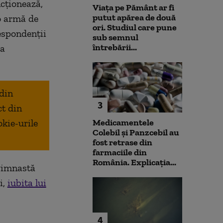
cționează,
Viața pe Pământ ar fi
putut apărea de două
 o armă de
ori. Studiul care pune
respondenții
sub semnul
întrebării...
va
 din
3
ct din
okie-urile
Medicamentele
Colebil și Panzcebil au
fost retrase din
farmaciile din
România. Explicația...
 gimnastă
i,
iubita lui
4