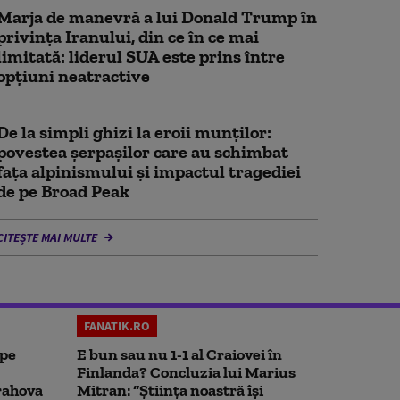
Marja de manevră a lui Donald Trump în
privința Iranului, din ce în ce mai
limitată: liderul SUA este prins între
opțiuni neatractive
De la simpli ghizi la eroii munților:
povestea șerpașilor care au schimbat
fața alpinismului și impactul tragediei
de pe Broad Peak
CITEȘTE MAI MULTE
FANATIK.RO
 pe
E bun sau nu 1-1 al Craiovei în
Finlanda? Concluzia lui Marius
rahova
Mitran: “Știința noastră își