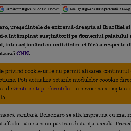
Urmărește
Digi24
în Google Discover
Adaugă
Digi24
ca sursă preferată în Googl
aro, președintele de extremă-dreapta al Braziliei și
i-a întâmpinat susținătorii pe domeniul palatului 
l, interacționând cu unii dintre ei fără a respecta 
latează
CNN
.
ale privind cookie-urile nu permit afisarea continutul
ctiune. Poti actualiza setarile modulelor coookie dire
au de
Gestionați preferințele
– e nevoie sa accepti co
ia
mască sanitară, Bolsonaro se afla împreună cu mai m
taff-ului său care nu păstrau distanța socială. Preșe