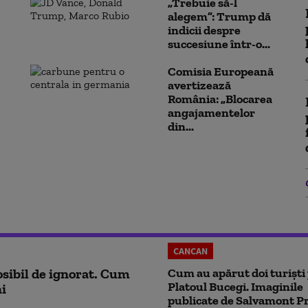
„Trebuie să-l
alegem”: Trump dă
indicii despre
succesiune într-o...
Comisia Europeană
avertizează
România: „Blocarea
angajamentelor
din...
CANCAN
sibil de ignorat. Cum
Cum au apărut doi turiști
Platoul Bucegi. Imaginile
ni
publicate de Salvamont P