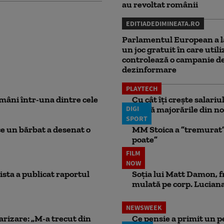
au revoltat românii
EDITIADEDIMINEATA.RO
Parlamentul European a l
un joc gratuit în care utili
controlează o campanie d
dezinformare
PLAYTECH
mâni într-una dintre cele
Cu cât îți crește salari
DIGI
aplică majorările din no
SPORT
ce un bărbat a desenat o
MM Stoica a ”tremurat” 
poate”
FILM
NOW
ista a publicat raportul
Soția lui Matt Damon, f
mulată pe corp. Luciana 
NEWSWEEK
larizare: „M-a trecut din
Ce pensie a primit un 