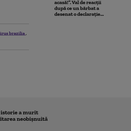
acasă!”. Val de reacții
după ce un bărbat a
desenat o declarație...
irus brazilia
 istorie a murit
icitarea neobișnuită