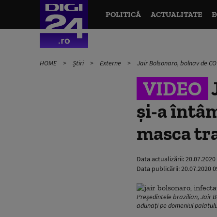
POLITICĂ
ACTUALITATE
E
HOME
Știri
Externe
Jair Bolsonaro, bolnav de COV
VIDEO
J
și-a întâm
masca tra
Data actualizării:
20.07.2020
Data publicării:
20.07.2020 0
Președintele brazilian, Jair 
adunați pe domeniul palatulu