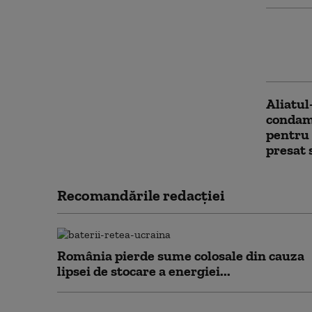
Curtea 
lui Javi
preşedi
Aliatul
condamn
pentru 
presat 
Recomandările redacţiei
România pierde sume colosale din cauza
lipsei de stocare a energiei...