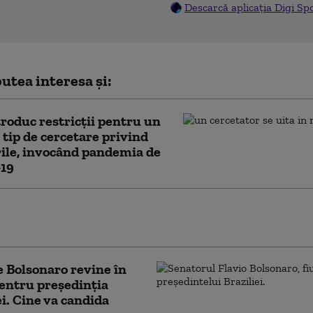
Descarcă aplicația Digi Sp
utea interesa și:
roduc restricții pentru un
tip de cercetare privind
ile, invocând pandemia de
19
torii au descoperit cum poate un coronavirus
ă de la lilieci la oameni
 Bolsonaro revine în
entru președinția
ei. Cine va candida