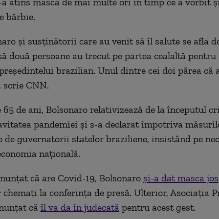
-a atins masca de mai multe ori în timp ce a vorbit și
e bărbie.
aro și susținătorii care au venit să îl salute se afla 
să două persoane au trecut pe partea cealaltă pentru a
președintelui brazilian. Unul dintre cei doi părea că 
e, scrie CNN.
 65 de ani, Bolsonaro relativizează de la începutul cr
avitatea pandemiei şi s-a declarat împotriva măsuril
e de guvernatorii statelor braziliene, insistând pe ne
economia naţională.
nunțat că are Covid-19, Bolsonaro
și-a dat masca jos
r chemați la conferința de presă. Ulterior, Asociația P
anunțat că
îl va da în judecată
pentru acest gest.