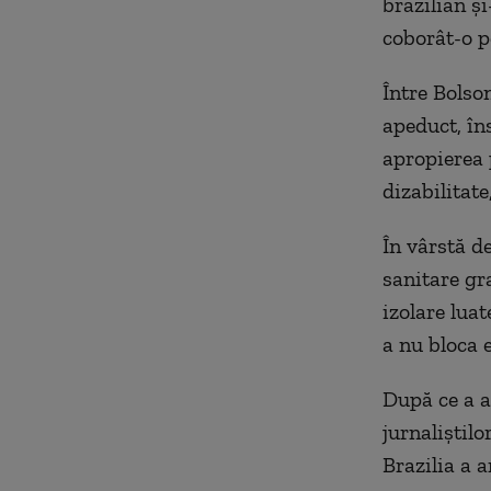
brazilian și
coborât-o p
Între Bolson
apeduct, în
apropierea 
dizabilitat
În vârstă de
sanitare gr
izolare luat
a nu bloca 
După ce a a
jurnaliștilo
Brazilia a 