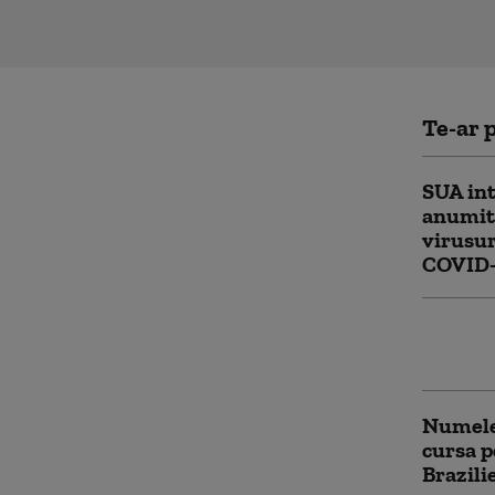
Te-ar p
SUA int
anumit 
virusur
COVID-
Cercetă
să treac
Numele
cursa p
Brazili