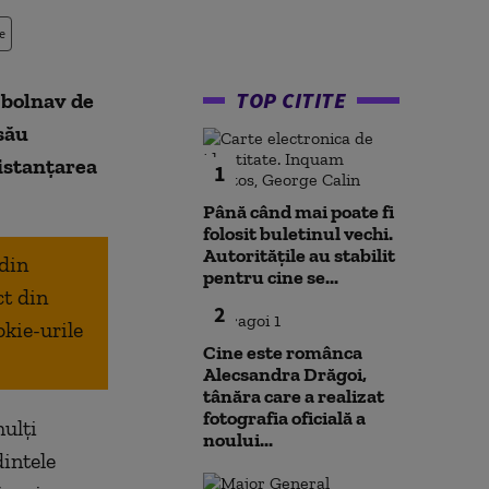
e
TOP CITITE
 bolnav de
său
distanțarea
1
Până când mai poate fi
folosit buletinul vechi.
Autoritățile au stabilit
 din
pentru cine se...
ct din
2
okie-urile
Cine este românca
Alecsandra Drăgoi,
tânăra care a realizat
fotografia oficială a
ulți
noului...
dintele