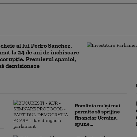
Supremă a Braziliei îi interzice
er Milei să îl viziteze pe fostul
nte Jair Bolsonaro
-cheie al lui Pedro Sanchez,
at la 24 de ani de închisoare
corupție. Premierul spaniol,
să demisioneze
România nu își mai
permite să sprijine
financiar Ucraina,
spune...