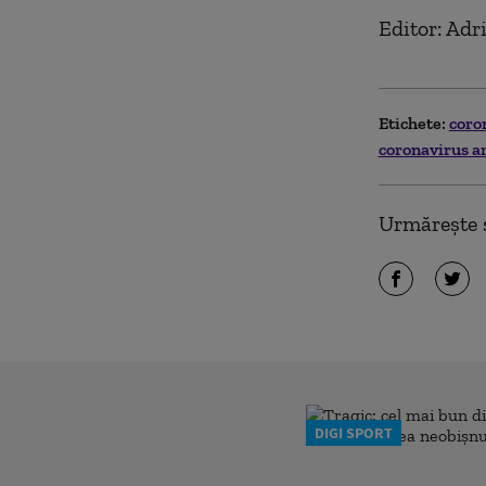
Editor: Ad
Etichete:
coro
coronavirus a
Urmărește ș
DIGI SPORT