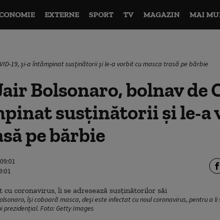
CONOMIE
EXTERNE
SPORT
TV
MAGAZIN
MAI MU
ID-19, și-a întâmpinat susținătorii și le-a vorbit cu masca trasă pe bărbie
air Bolsonaro, bolnav de
pinat susținătorii și le-a 
să pe bărbie
 09:01
9:01
Bolsonaro, își coboară masca, deși este infectat cu noul coronavirus, pentru a li
i prezidențial. Foto: Getty Images