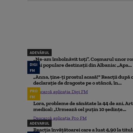
ADEVĂRUL
„Ne-am îmbolnăvit toți”. Coșmarul unor ro
DIGI
mai populare destinații din Albania: „Apa...
FM
„Anna, ţine-ţi prostul acasă!" Reacţii după 
declaraţie de dragoste pe o stâncă, în...
PRO
Descarcă aplicația Digi FM
FM
Lora, probleme de sănătate la 44 de ani. Art
medical: „Urmează cel puțin 10 ședințe...
Descarcă aplicația Pro FM
ADEVARUL
Reacția învățătoarei care a luat 4,90 la titu