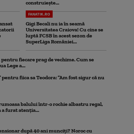
construiește...
FANATIK.RO
ansat
Gigi Becali nu ia în seamă
zatorii
Universitatea Craiova! Cu cine se
e
luptă FCSB în acest sezon de
SuperLiga României...
ul pentru fiecare prag de vechime. Cum se
ua Lege a...
pentru fiica sa Teodora: ”Am fost sigur că nu
rumoasa balului într-o rochie albastru regal,
a furat atenția...
pensionar după 40 ani munciți? Noroc cu