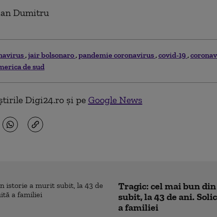
rian Dumitru
navirus
jair bolsonaro
pandemie coronavirus
covid-19
coronav
merica de sud
tirile Digi24.ro și pe
Google News
Tragic: cel mai bun din
subit, la 43 de ani. Sol
a familiei