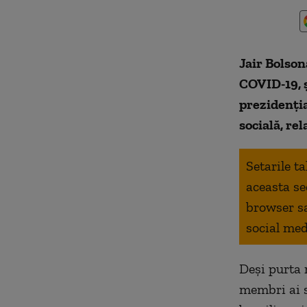
Jair Bolson
COVID-19, ș
prezidenția
socială, re
Setarile t
aceasta se
browser s
social med
Deși purta 
membri ai s