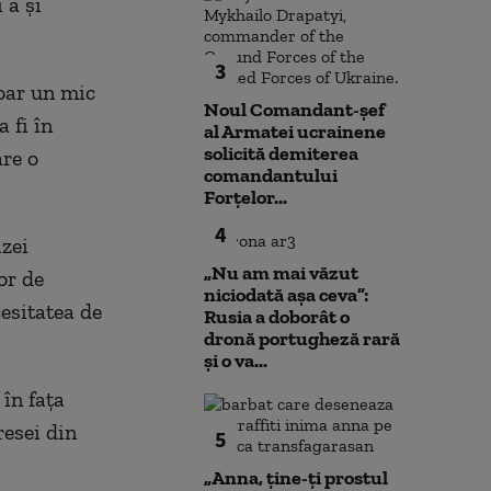
 a și
3
doar un mic
Noul Comandant-șef
 fi în
al Armatei ucrainene
solicită demiterea
are o
comandantului
Forțelor...
4
izei
„Nu am mai văzut
or de
niciodată așa ceva”:
cesitatea de
Rusia a doborât o
dronă portugheză rară
și o va...
în fața
resei din
5
„Anna, ţine-ţi prostul