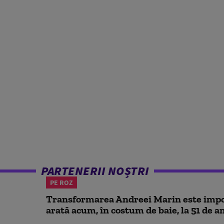
PARTENERII NOȘTRI
PE ROZ
Transformarea Andreei Marin este impo
arată acum, în costum de baie, la 51 de a