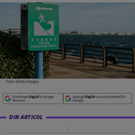
Foto: Getty Images
Urmărește
Digi24
în Google
Adaugă
Digi24
ca sursă preferată în
Discover
Google
DIN ARTICOL