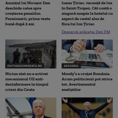
Anunțul lui Nicușor Dan
Ioana Țiriac, vacanță de lux
deschide calea spre
în Saint-Tropez. Cât costă o
creșterea pensiilor.
singură noapte la hotelul cu
Pensionarii, prima veste
aspect de castel ales de
bună după 2 ani
fiica lui Ion Țiriac
Descarcă aplicația Digi FM
EDITIADEDIMINEATA.RO
ADEVARUL
Niciun stat nu a activat
Moody’s a cruțat România.
mecanismul UE anti-
Acum politicienii pot strica
dezinformare în timpul
tot. Avertismentul
crizei din Ceuta
analiștilor