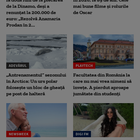
de la Dinamo, deși a
mai bune filme și rolurile
renunțat la 200.000 de
de Oscar
euro: „Rezolvă Anamaria
Prodan în 2...
ADEVĂRUL
PLAYTECH
„Antrenamentul” sezonului
Facultatea din România la
în Arctica: Un urs polar
care nu mai vrea nimeni să
folosește un bloc de gheață
înveţe. A pierdut aproape
pe post de halteră
jumătate din studenţi
NEWSWEEK
DIGI FM