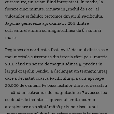
cutremure, un seism fiind înregistrat, în medie, la
fiecare cinci minute. Situată în „Inelul de Foc” al
vulcanilor și faliilor tectonice din jurul Pacificului,
Japonia generează aproximativ 20% dintre
cutremurele lumii cu magnitudinea de 6 sau mai
mare.
Regiunea de nord-est a fost lovită de unul dintre cele
mai mortale cutremure din istoria țării pe 11 martie
2011, când un seism de magnitudinea 9, produs în
largul orașului Sendai, a declanșat un tsunami uriaș
care a devastat coasta Pacificului și a ucis aproape
20.000 de oameni. Pe baza lecțiilor din acel dezastru
— când un cutremur de magnitudinea 7 avusese loc
cu două zile înainte — guvernul emite acum o
atenționare de o săptămână privind riscul unui
„megacutremur” după un seism puternic în regiune.