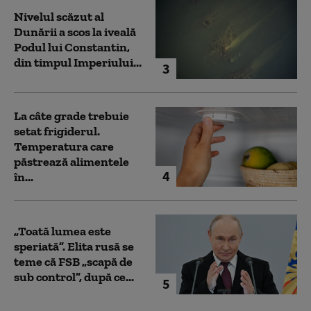
Nivelul scăzut al
Dunării a scos la iveală
Podul lui Constantin,
din timpul Imperiului...
3
La câte grade trebuie
setat frigiderul.
Temperatura care
păstrează alimentele
4
în...
„Toată lumea este
speriată”. Elita rusă se
teme că FSB „scapă de
sub control”, după ce...
5