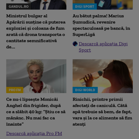
GANDUL.RO
DIGI SPORT
Ministrul bulgar al
Au bătut palma! Marius
Apărării susține că puterea
Șumudică, revenire
exploziei și coloana de fum
spectaculoasă pe bancă, în
arată că drona transporta o
SuperLigă
cantitate semnificativă
Descarcă aplicația Digi
de...
Sport
PRO FM
DIGI WORLD
Ce nu-i lipsește Monicăi
Rinichii, printre primii
Anghel din frigider, după
afectați de caniculă. Câtă
ce a slăbit 40 kg: “Știu ce să
apă trebuie să bem, de fapt,
mănânc. Nu mai fac ca
vara și la ce alimente să fim
înainte”
atenți
Descarcă aplicația Pro FM