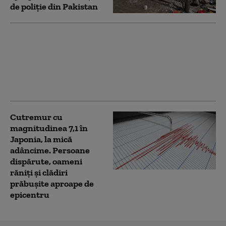
de poliţie din Pakistan
Doi morţi şi doi răniţi
după ce o maşină s-a
izbit violent de un
copac, pe un drum
județean din Buzău
Cutremur cu
magnitudinea 7,1 în
Japonia, la mică
adâncime. Persoane
dispărute, oameni
răniți și clădiri
prăbușite aproape de
epicentru