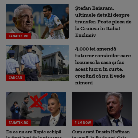
Ștefan Baiaram,
ultimele detalii despre
transfer. Poate pleca de
la Craiova în Italia!
Exclusiv
FANATIK.RO
4.000 lei amendă
tuturor românilor care
locuiesc la casă și fac
acest lucru în curte,
crezând că nu îi vede
CANCAN
nimeni
FANATIK.RO
FILM NOW
De ce nu are Kopic echipă
Cum arată Dustin Hoffman
la două luni de la plecarea
în 2026, la 89 de ani. Cele