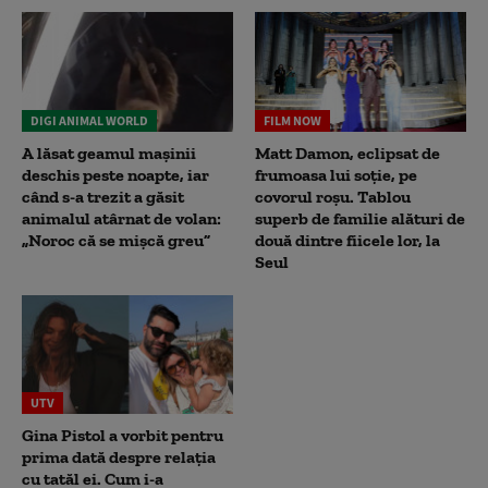
DIGI ANIMAL WORLD
FILM NOW
A lăsat geamul mașinii
Matt Damon, eclipsat de
deschis peste noapte, iar
frumoasa lui soție, pe
când s-a trezit a găsit
covorul roșu. Tablou
animalul atârnat de volan:
superb de familie alături de
„Noroc că se mișcă greu”
două dintre fiicele lor, la
Seul
UTV
Gina Pistol a vorbit pentru
prima dată despre relația
cu tatăl ei. Cum i-a