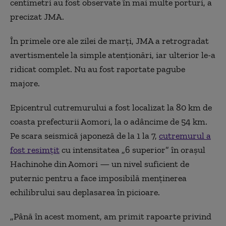
centimetri au fost observate în mai multe porturi, a
precizat JMA.
În primele ore ale zilei de marți, JMA a retrogradat
avertismentele la simple atenționări, iar ulterior le-a
ridicat complet. Nu au fost raportate pagube
majore.
Epicentrul cutremurului a fost localizat la 80 km de
coasta prefecturii Aomori, la o adâncime de 54 km.
Pe scara seismică japoneză de la 1 la 7,
cutremurul a
fost resimțit
cu intensitatea „6 superior” în orașul
Hachinohe din Aomori — un nivel suficient de
puternic pentru a face imposibilă menținerea
echilibrului sau deplasarea în picioare.
„Până în acest moment, am primit rapoarte privind