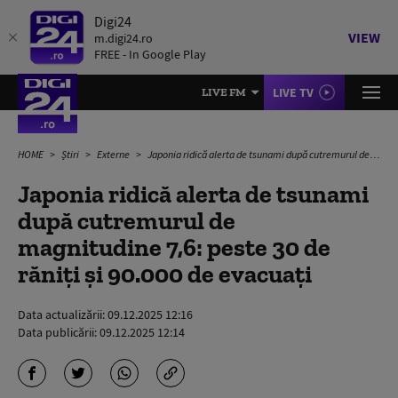
Digi24
VIEW
m.digi24.ro
FREE - In Google Play
LIVE TV
LIVE FM
HOME
Știri
Externe
Japonia ridică alerta de tsunami după cutremurul de magnitudine 7,6: peste 30 de răniți și 90.000 de evacuați
Japonia ridică alerta de tsunami
după cutremurul de
magnitudine 7,6: peste 30 de
răniți și 90.000 de evacuați
Data actualizării:
09.12.2025 12:16
Data publicării:
09.12.2025 12:14