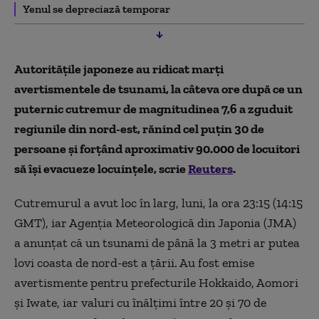
Yenul se depreciază temporar
Autoritățile japoneze au ridicat marți
avertismentele de tsunami, la câteva ore după ce un
puternic cutremur de magnitudinea 7,6 a zguduit
regiunile din nord-est, rănind cel puțin 30 de
persoane și forțând aproximativ 90.000 de locuitori
să își evacueze locuințele, scrie
Reuters
.
Cutremurul a avut loc în larg, luni, la ora 23:15 (14:15
GMT), iar Agenția Meteorologică din Japonia (JMA)
a anunțat că un tsunami de până la 3 metri ar putea
lovi coasta de nord-est a țării. Au fost emise
avertismente pentru prefecturile Hokkaido, Aomori
și Iwate, iar valuri cu înălțimi între 20 și 70 de