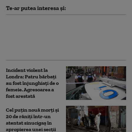
Te-ar putea interesa și:
25 de răniţi, dintre care
zece în stare gravă,
după coliziunea dintre
două tramvaie în
Germania
Incident violent la
Londra: Patru bărbaţi
au fost înjunghiaţi de o
femeie. Agresoarea a
fost arestată
Cel puţin nouă morţi şi
20 de răniţi într-un
atentat sinucigaş în
apropierea unei secţii