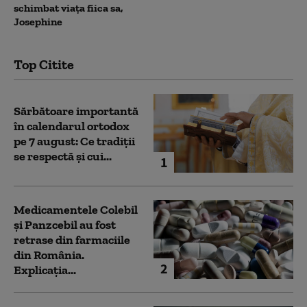
schimbat viața fiica sa,
Josephine
Top Citite
Sărbătoare importantă
în calendarul ortodox
pe 7 august: Ce tradiții
se respectă și cui...
1
Medicamentele Colebil
și Panzcebil au fost
retrase din farmaciile
din România.
2
Explicația...