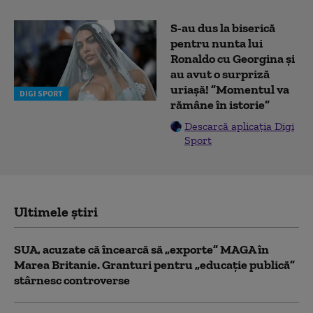
S-au dus la biserică
pentru nunta lui
Ronaldo cu Georgina și
au avut o surpriză
uriașă! ”Momentul va
DIGI SPORT
rămâne în istorie”
Descarcă aplicația Digi
Sport
Ultimele știri
SUA, acuzate că încearcă să „exporte” MAGA în
Marea Britanie. Granturi pentru „educație publică”
stârnesc controverse