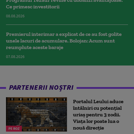
Programul Tezaur revine cu dobânzi avantajoase.
Ce primesc investitorii
08.08.2026
Premierul interimar a explicat de ce au fost golite
unele lacuri de acumulare. Bolojan: Acum sunt
reumplute aceste baraje
07.08.2026
PARTENERII NOȘTRI
Portalul Leului aduce
întâlniri cu potențial
uriaș pentru 3 zodii.
Viața lor poate lua o
nouă direcție
PE ROZ