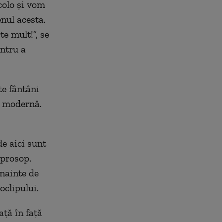
colo și vom
nul acesta.
te mult!”, se
entru a
te fântâni
e modernă.
de aici sunt
 prosop.
înainte de
oclipului.
aţă în faţă