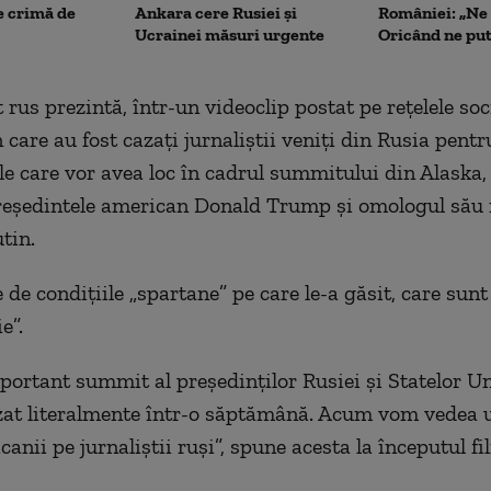
e crimă de
Ankara cere Rusiei și
României: „Ne 
Ucrainei măsuri urgente
Oricând ne pu
 rus prezintă, într-un videoclip postat pe rețelele soc
n care au fost cazați jurnaliștii veniți din Rusia pent
e care vor avea loc în cadrul summitului din Alaska, 
reședintele american Donald Trump și omologul său 
utin.
 de condițiile „spartane” pe care le-a găsit, care sunt
e”.
portant summit al președinților Rusiei și Statelor Un
zat literalmente într-o săptămână. Acum vom vedea 
anii pe jurnaliștii ruși”, spune acesta la începutul fi