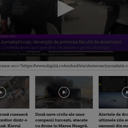
me
dronă rusească
Două nave civile ale unor
Alertele de dr
nzător dintr-o
companii turcești, atacate
ultimele zile a
ană: Kievul
cu drone în Marea Neagră.
oamenii din su