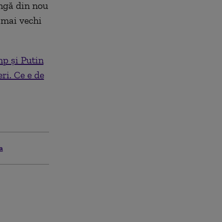
ungă din nou
l mai vechi
p și Putin
ri. Ce e de
a