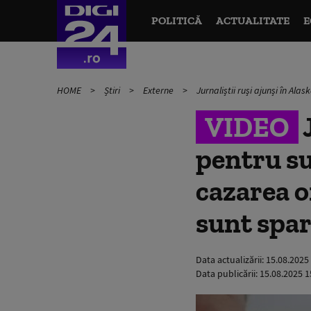
POLITICĂ
ACTUALITATE
E
HOME
Știri
Externe
Jurnaliștii ruși ajunși în Al
VIDEO
J
pentru s
cazarea o
sunt spa
Data actualizării:
15.08.2025
Data publicării:
15.08.2025 1