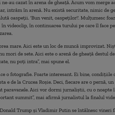
 ne-au cazat în arena de gheață. Acum vom merge a
ar, intrăm în arenă. Nu există securitate, nimic de ge
lută oaspeții. 'Bun venit, oaspeților!'. Mulțumesc foar
în videoclip, în continuarea turului pe care îl face p
zarea.
prea mare. Aici este un loc de muncă improvizat. Niș
 nu mori de sete. Aici este o arenă de gheață destul d
ate, nu poți intra”, mai spune el.
ace o fotografie. Foarte interesant. Ei bine, condițiile 
ta e de la Crucea Roșie. Deci, fiecare are o pernă, un
t paravanele. Aici vor dormi jurnaliștii, cu o noapte 
ortant summit”, mai afirmă jurnalistul la finalul vide
 Donald Trump şi Vladimir Putin se întâlnesc vineri f