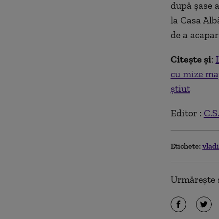
după şase a
la Casa Albă
de a acapar
Citește și
:
cu mize maj
știut
Editor :
C.S
Etichete:
vlad
Urmărește ș