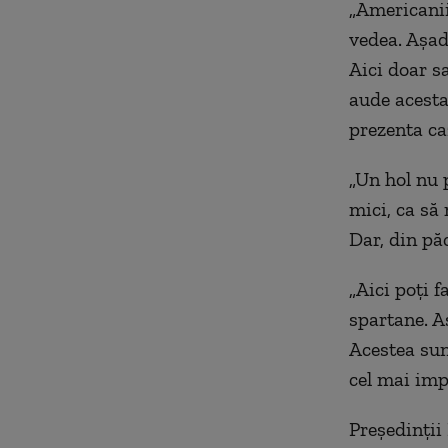
„Americanii
vedea. Așad
Aici doar sa
aude acesta 
prezenta ca
„Un hol nu 
mici, ca să
Dar, din păc
„Aici poți f
spartane. As
Acestea sun
cel mai imp
Preşedinţii