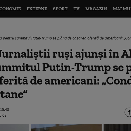
CONOMIE
EXTERNE
SPORT
TV
MAGAZIN
MAI MU
aska pentru summitul Putin-Trump se plâng de cazarea oferită de americani: „Con
urnaliștii ruși ajunși în 
ummitul Putin-Trump se p
ferită de americani: „Cond
rtane”
 15:48
5:08