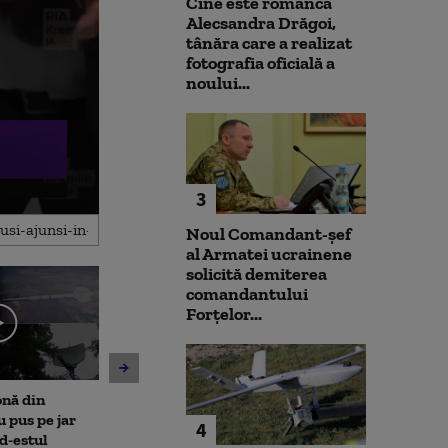
Cine este românca
Alecsandra Drăgoi,
tânăra care a realizat
fotografia oficială a
noului...
3
Noul Comandant-șef
al Armatei ucrainene
solicită demiterea
comandantului
Forțelor...
onă din
Noi verificări pe aeroportul
Societatea de 
u pus pe jar
din Leipzig: sute de polițiști
București și-a 
4
d-estul
caută o a doua dronă.
insolvența