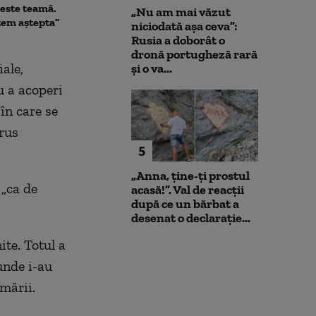
este teamă.
Varianta exclusă de
„Nu am mai văzut
tem aștepta”
anchetatori
niciodată așa ceva”:
Rusia a doborât o
dronă portugheză rară
iale,
și o va...
ru a acoperi
în care se
rus
5
„Anna, ţine-ţi prostul
 „ca de
acasă!”. Val de reacții
după ce un bărbat a
desenat o declarație...
ite. Totul a
unde i-au
lmării.