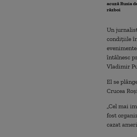
acuză Rusia d
război
Un jurnalist
condițiile î
evenimentel
întâlnesc p
Vladimir P
El se plânge
Crucea Roși
„Cel mai im
fost organi
cazat americ