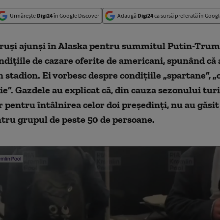
Urmărește
Digi24
în Google Discover
Adaugă
Digi24
ca sursă preferată în Googl
i ruși ajunși în Alaska pentru summitul Putin-Trum
ndițiile de cazare oferite de americani, spunând că 
n stadion. Ei vorbesc despre condițiile „spartane”, „
e”. Gazdele au explicat că, din cauza sezonului turis
r pentru întâlnirea celor doi președinți, nu au găsit
tru grupul de peste 50 de persoane.