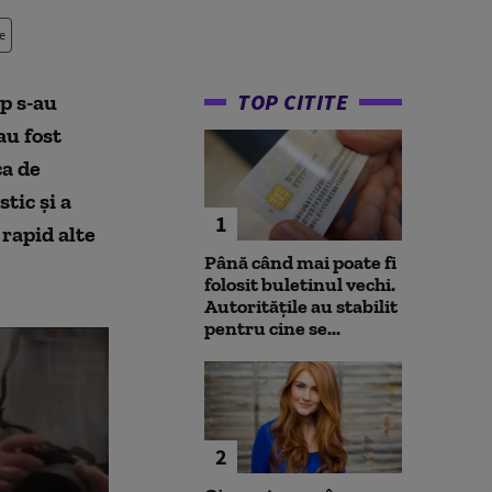
e
TOP CITITE
p s-au
au fost
ca de
tic și a
1
 rapid alte
Până când mai poate fi
folosit buletinul vechi.
Autoritățile au stabilit
pentru cine se...
2