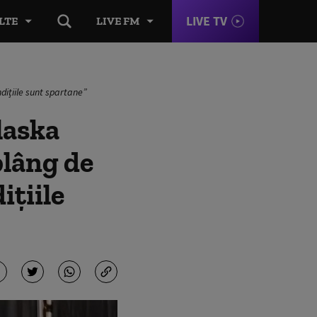
LIVE TV
LTE
LIVE FM
dițiile sunt spartane”
Alaska
lâng de
ițiile