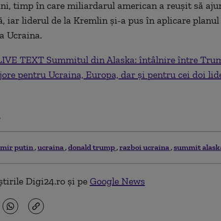
ni, timp în care miliardarul american a reuşit să aj
, iar liderul de la Kremlin şi-a pus în aplicare planu
a Ucraina.
LIVE TEXT Summitul din Alaska: întâlnire între Trum
ore pentru Ucraina, Europa, dar și pentru cei doi lide
.
imir putin
ucraina
donald trump
razboi ucraina
summit alask
tirile Digi24.ro și pe
Google News