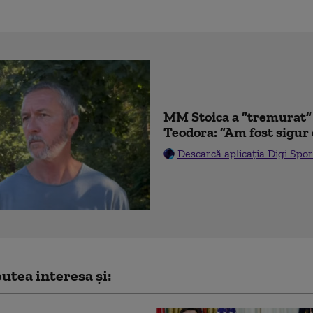
MM Stoica a ”tremurat” 
Teodora: ”Am fost sigur 
Descarcă aplicația Digi Spor
utea interesa și: