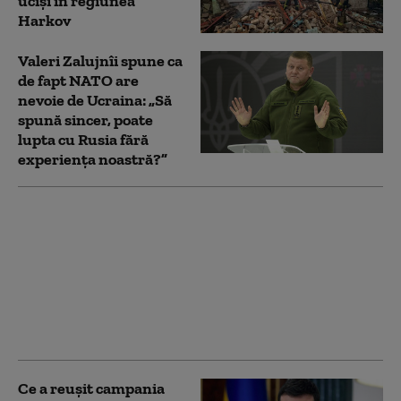
uciși în regiunea
Harkov
Valeri Zalujnîi spune ca
de fapt NATO are
nevoie de Ucraina: „Să
spună sincer, poate
lupta cu Rusia fără
experiența noastră?”
Foști oficiali europeni
și ruși au purtat
discuții secrete în
Austria, pentru
posibile negocieri de
pace cu Ucraina
(Bloomberg)
Ce a reușit campania