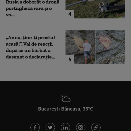
Rusia a doborât o dronă
portugheză rară și o
4
va...
„Anna, ţine-ţi prostul
acasă!”. Val de reacții
după ce un bărbat a
desenat o declarație...
5
București Băneasa, 36°C