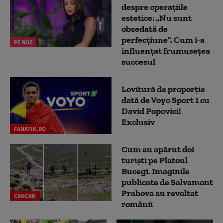
despre operațiile
estetice: „Nu sunt
obsedată de
perfecțiune”. Cum i-a
PE ROZ
influențat frumusețea
succesul
Lovitură de proporție
dată de Voyo Sport 1 cu
David Popovici!
Exclusiv
FANATIK.RO
Cum au apărut doi
turiști pe Platoul
Bucegi. Imaginile
publicate de Salvamont
Prahova au revoltat
CANCAN
românii