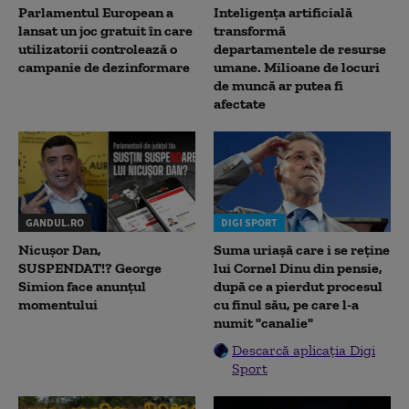
Parlamentul European a
Inteligența artificială
lansat un joc gratuit în care
transformă
utilizatorii controlează o
departamentele de resurse
campanie de dezinformare
umane. Milioane de locuri
de muncă ar putea fi
afectate
GANDUL.RO
DIGI SPORT
Nicușor Dan,
Suma uriașă care i se reține
SUSPENDAT!? George
lui Cornel Dinu din pensie,
Simion face anunțul
după ce a pierdut procesul
momentului
cu finul său, pe care l-a
numit "canalie"
Descarcă aplicația Digi
Sport