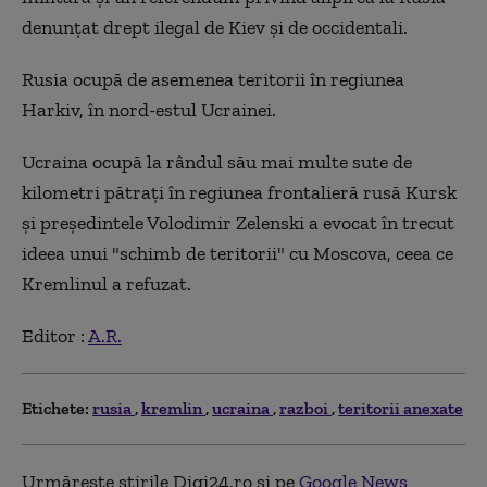
denunţat drept ilegal de Kiev şi de occidentali.
Rusia ocupă de asemenea teritorii în regiunea
Harkiv, în nord-estul Ucrainei.
Ucraina ocupă la rândul său mai multe sute de
kilometri pătraţi în regiunea frontalieră rusă Kursk
şi preşedintele Volodimir Zelenski a evocat în trecut
ideea unui "schimb de teritorii" cu Moscova, ceea ce
Kremlinul a refuzat.
Editor :
A.R.
Etichete:
rusia
kremlin
ucraina
razboi
teritorii anexate
Urmărește știrile Digi24.ro și pe
Google News