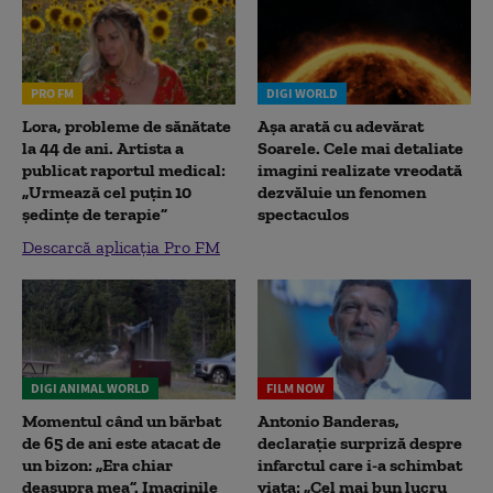
PRO FM
DIGI WORLD
Lora, probleme de sănătate
Așa arată cu adevărat
la 44 de ani. Artista a
Soarele. Cele mai detaliate
publicat raportul medical:
imagini realizate vreodată
„Urmează cel puțin 10
dezvăluie un fenomen
ședințe de terapie”
spectaculos
Descarcă aplicația Pro FM
DIGI ANIMAL WORLD
FILM NOW
Momentul când un bărbat
Antonio Banderas,
de 65 de ani este atacat de
declarație surpriză despre
un bizon: „Era chiar
infarctul care i-a schimbat
deasupra mea”. Imaginile
viața: „Cel mai bun lucru