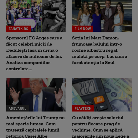
FANATIK.RO
FILM NOW
Sponsorul FC Argeș care a
Soția lui Matt Damon,
făcut celebri micii de
frumoasa balului într-o
Dedulești lasă în urmă o
rochie albastru regal,
afacere de milioane de lei.
mulată pe corp. Luciana a
Analiza companiilor
furat atenția la Seul
controlate...
ADEVĂRUL
PLAYTECH
Amenințările lui Trump nu
Cu cât îți crește salariul
mai sperie lumea. Cum
pentru fiecare prag de
tratează capitalele lumii
vechime. Cum se aplică
retorica Casei Albe
majorările din noua Lege a