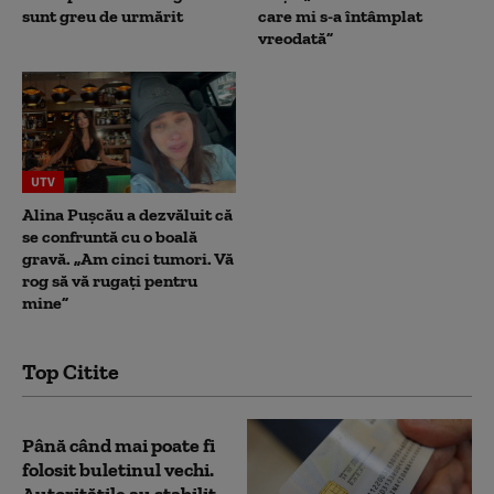
sunt greu de urmărit
care mi s-a întâmplat
vreodată”
UTV
Alina Pușcău a dezvăluit că
se confruntă cu o boală
gravă. „Am cinci tumori. Vă
rog să vă rugați pentru
mine”
Top Citite
Până când mai poate fi
folosit buletinul vechi.