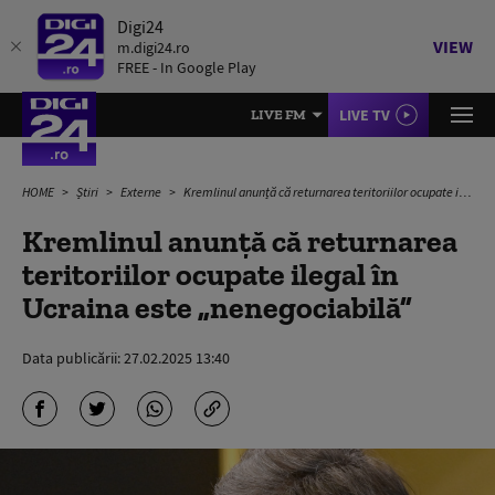
Digi24
VIEW
m.digi24.ro
FREE - In Google Play
LIVE TV
LIVE FM
HOME
Știri
Externe
Kremlinul anunță că returnarea teritoriilor ocupate ilegal în Ucraina este „nenegociabilă”
Kremlinul anunță că returnarea
teritoriilor ocupate ilegal în
Ucraina este „nenegociabilă”
Data publicării:
27.02.2025 13:40