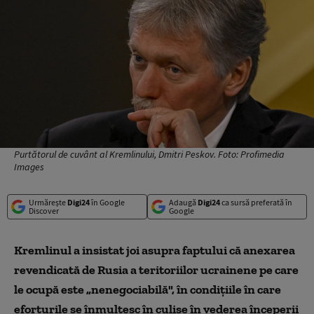
Purtătorul de cuvânt al Kremlinului, Dmitri Peskov. Foto: Profimedia
Images
Urmărește
Digi24
în Google
Adaugă
Digi24
ca sursă preferată în
Discover
Google
Kremlinul a insistat joi asupra faptului că anexarea
revendicată de Rusia a teritoriilor ucrainene pe care
le ocupă este „nenegociabilă", în condiţiile în care
eforturile se înmulţesc în culise în vederea începerii