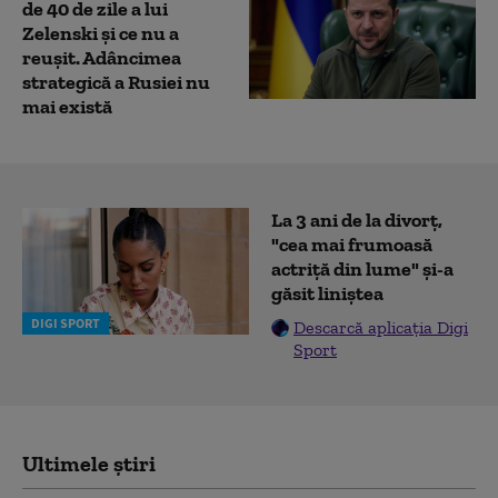
de 40 de zile a lui
Zelenski și ce nu a
reușit. Adâncimea
strategică a Rusiei nu
mai există
La 3 ani de la divorț,
"cea mai frumoasă
actriță din lume" și-a
găsit liniștea
DIGI SPORT
Descarcă aplicația Digi
Sport
Ultimele știri