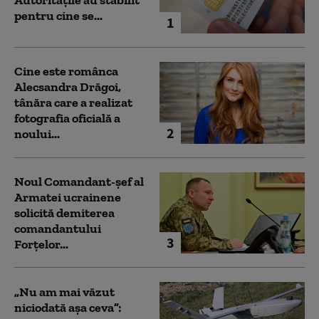
Autoritățile au stabilit
pentru cine se...
1
Cine este românca
Alecsandra Drăgoi,
tânăra care a realizat
fotografia oficială a
2
noului...
Noul Comandant-șef al
Armatei ucrainene
solicită demiterea
comandantului
3
Forțelor...
„Nu am mai văzut
niciodată așa ceva”: