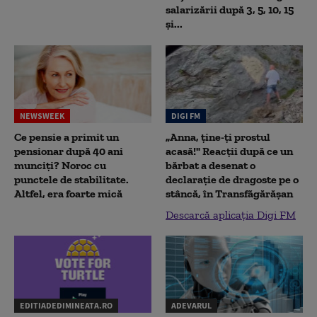
salarizării după 3, 5, 10, 15
și...
NEWSWEEK
DIGI FM
Ce pensie a primit un
„Anna, ţine-ţi prostul
pensionar după 40 ani
acasă!" Reacţii după ce un
munciți? Noroc cu
bărbat a desenat o
punctele de stabilitate.
declaraţie de dragoste pe o
Altfel, era foarte mică
stâncă, în Transfăgărăşan
Descarcă aplicația Digi FM
EDITIADEDIMINEATA.RO
ADEVARUL