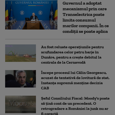
Guvernul a adoptat
mecanismul prin care
Transelectrica poate
limita consumul
marilor companii. În ce
condiții se poate aplica
Au fost reluate operațiunile pentru
scufundarea celor patru barje în
Dunăre, pentru a crește debitul la
centrala de la Cernavodă
Începe procesul lui Călin Georgescu,
acuzat de tentativă de lovitură de stat.
Instanța supremă menține decizia
CAB
Șeful Consiliului Fiscal: Moody's poate
să țină cont de un precedent. O
retrogradare a României la junk nu ar
fi corectă