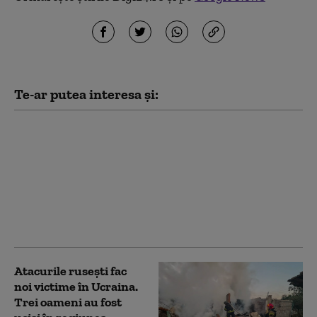
Te-ar putea interesa și:
Una dintre cele mai
mari rafinării din Rusia
este în flăcări. A fost
atacată de drone
ucrainene pentru a
doua noapte
consecutiv
Atacurile rusești fac
noi victime în Ucraina.
Trei oameni au fost