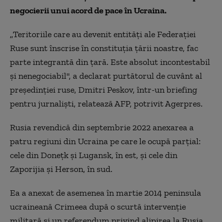
negocierii unui acord de pace în Ucraina.
„Teritoriile care au devenit entităţi ale Federaţiei
Ruse sunt înscrise în constituţia ţării noastre, fac
parte integrantă din ţară. Este absolut incontestabil
şi nenegociabil", a declarat purtătorul de cuvânt al
preşedinţiei ruse, Dmitri Peskov, într-un briefing
pentru jurnalişti, relatează AFP, potrivit Agerpres.
Rusia revendică din septembrie 2022 anexarea a
patru regiuni din Ucraina pe care le ocupă parţial:
cele din Doneţk şi Lugansk, în est, şi cele din
Zaporijia şi Herson, în sud.
Ea a anexat de asemenea în martie 2014 peninsula
ucraineană Crimeea după o scurtă intervenţie
militară şi un referendum privind alipirea la Rusia