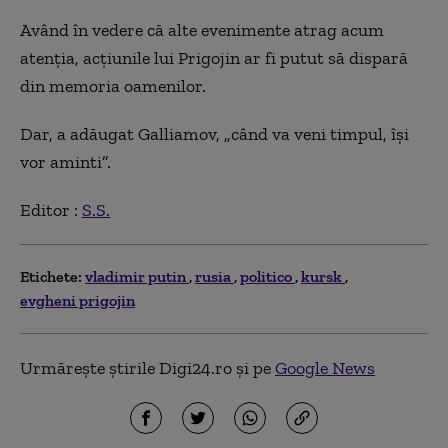
Având în vedere că alte evenimente atrag acum
atenția, acțiunile lui Prigojin ar fi putut să dispară
din memoria oamenilor.
Dar, a adăugat Galliamov, „când va veni timpul, își
vor aminti”.
Editor :
S.S.
Etichete:
vladimir putin
rusia
politico
kursk
evgheni prigojin
Urmărește știrile Digi24.ro și pe
Google News