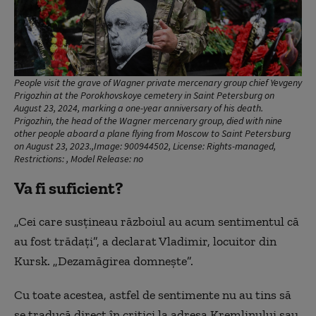
People visit the grave of Wagner private mercenary group chief Yevgeny
Prigozhin at the Porokhovskoye cemetery in Saint Petersburg on
August 23, 2024, marking a one-year anniversary of his death.
Prigozhin, the head of the Wagner mercenary group, died with nine
other people aboard a plane flying from Moscow to Saint Petersburg
on August 23, 2023.,Image: 900944502, License: Rights-managed,
Restrictions: , Model Release: no
Va fi suficient?
„Cei care susțineau războiul au acum sentimentul că
au fost trădați”, a declarat Vladimir, locuitor din
Kursk. „Dezamăgirea domnește”.
Cu toate acestea, astfel de sentimente nu au tins să
se traducă direct în critici la adresa Kremlinului sau