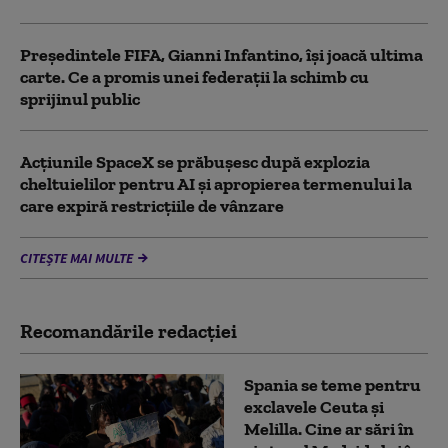
Președintele FIFA, Gianni Infantino, îşi joacă ultima
carte. Ce a promis unei federații la schimb cu
sprijinul public
Acţiunile SpaceX se prăbuşesc după explozia
cheltuielilor pentru AI şi apropierea termenului la
care expiră restricţiile de vânzare
CITEȘTE MAI MULTE
Recomandările redacţiei
Spania se teme pentru
exclavele Ceuta și
Melilla. Cine ar sări în