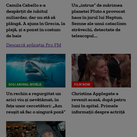
Camila Cabello s-a
Un „intrus” de mărimea
despărțit de iubitul
planetei Pluto a provocat
miliardar, dar nu stă să
haos în jurul lui Neptun.
plângă. A ajuns în Grecia, la
Semne ale unui cataclism
plajă, și a pozat în costum
străvechi, detectate de
de baie
telescopul...
Descarcă aplicația Pro FM
DIGI ANIMAL WORLD
FILM NOW
Un rechin a regurgitat un
Christina Applegate a
arici viu și nevătămat, în
revenit acasă, după patru
fața unor cercetători: „Am
luni în spital. Primele
reușit să fac o singură poză”
informații despre actriță