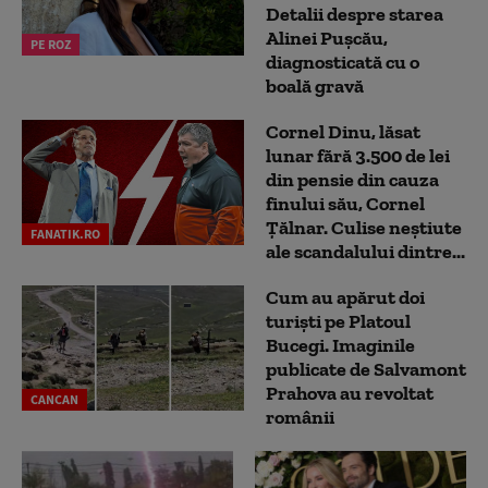
Detalii despre starea
Alinei Pușcău,
PE ROZ
diagnosticată cu o
boală gravă
Cornel Dinu, lăsat
lunar fără 3.500 de lei
din pensie din cauza
finului său, Cornel
Țălnar. Culise neștiute
FANATIK.RO
ale scandalului dintre...
Cum au apărut doi
turiști pe Platoul
Bucegi. Imaginile
publicate de Salvamont
Prahova au revoltat
CANCAN
românii