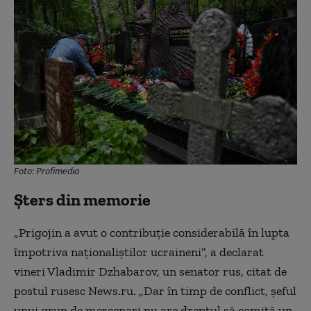
Foto: Profimedia
Șters din memorie
„Prigojin a avut o contribuție considerabilă în lupta
împotriva naționaliștilor ucraineni”, a declarat
vineri Vladimir Dzhabarov, un senator rus, citat de
postul rusesc News.ru. „Dar în timp de conflict, șeful
unui grup de mercenari nu are dreptul să comită un