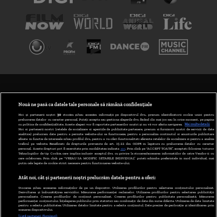
TERMENI ȘI CONDIȚII
POLITICA DE CONFIDENȚIALITATE
Nouă ne pasă ca datele tale personale să rămână confidențiale
Noi și partenerii noștri
30
stocăm și/sau accesăm informații pe dispozitivul dvs., precum identificatorii cookie unici pentru
prelucrarea datelor cu caracter personal. Puteți accepta sau gestiona alegerile dvs. făcând clic mai jos sau în orice moment, pe pagina
ABONARE DIGI TV
cu politica de confidențialitate. Aceste alegeri vor fi raportate partenerilor noștri și nu vă vor afecta navigarea.
Mai multe detalii
Noi si partenerii nostri (retelele de socializare si agentiile de publicitate partenere, precum si furnizorii nostri de servicii de date
analitice) prelucram date pentru a permite website-ului sa functioneze, pentru a personaliza continutul si anunturile publicitare
GESTIONAȚI PREFERINȚELE
afisate in functie de interesele si/sau profilul dvs., pentru a va oferi functionalitati aferente retelelor de socializare si pentru a analiza
traficul pe website. Beneficiati de drepturile prevazute de art. 15-22 din GDPR in legatura cu prelucrarea datelor cu caracter
personal. Aceste drepturi pot fi exercitate prin modalitatea indicata
aici
. Prin click pe “ACCEPT TOATE”, acceptati folosirea tuturor
CODUL DIGI24
Tehnologiilor de tip Cookie, care implica inclusiv acceptul dvs. cu privire la stocarea/accesarea informatiilor de catre Vendor-ii cu
care colaboram. Prin click pe “VREAU SA MODIFIC SETARILE INDIVIDUAL” puteti schimba preferintele in mod individual, mai
putin cele legate de cookie strict necesare pentru functionarea website-ului.
CAMERE WEB
Atât noi, cât și partenerii noștri prelucrăm datele pentru a oferi:
CONTACT/INFO
Stocarea și/sau accesarea informațiilor de pe un dispozitiv. Utilizarea profilurilor pentru selectarea conținutului personalizat.
Dezvoltarea și îmbunătățirea serviciilor. Măsurarea performanței reclamelor. Utilizarea profilurilor pentru selectarea publicității
personalizate. Crearea profilurilor de conținut personalizat. Crearea profilurilor pentru publicitate personalizată. Măsurarea
performanței conținutului. Înțelegerea publicului prin statistici sau combinații de date din surse diferite. Utilizarea de date limitate
pentru a selecta publicitatea. Utilizarea datelor limitate pentru a selecta conținutul. Date precise de geolocație și identificarea prin
VERSIUNE DESKTOP
scanarea dispozitivului.
Listă parteneri (furnizori)