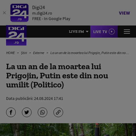
Digi24
VIEW
m.digi24.ro
FREE - In Google Play
LIVE TV
LIVE FM
HOME
Știri
Externe
La un an de la moartea lui Prigojin, Putin este din nou umilit (Politico)
La un an de la moartea lui
Prigojin, Putin este din nou
umilit (Politico)
Data publicării:
24.08.2024 17:41