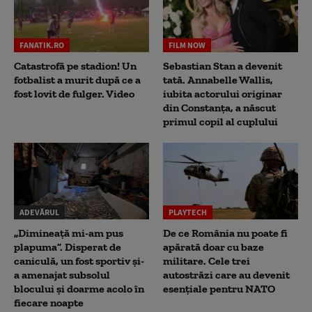
FANATIK.RO
FILM NOW
Catastrofă pe stadion! Un
Sebastian Stan a devenit
fotbalist a murit după ce a
tată. Annabelle Wallis,
fost lovit de fulger. Video
iubita actorului originar
din Constanța, a născut
primul copil al cuplului
ADEVĂRUL
PLAYTECH
„Dimineață mi-am pus
De ce România nu poate fi
plapuma”. Disperat de
apărată doar cu baze
caniculă, un fost sportiv și-
militare. Cele trei
a amenajat subsolul
autostrăzi care au devenit
blocului și doarme acolo în
esențiale pentru NATO
fiecare noapte