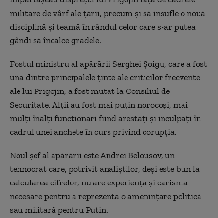
militare de vârf ale țării, precum și să insufle o nouă
disciplină și teamă în rândul celor care s-ar putea
gândi să încalce gradele.
Fostul ministru al apărării Serghei Șoigu, care a fost
una dintre principalele ținte ale criticilor frecvente
ale lui Prigojin, a fost mutat la Consiliul de
Securitate. Alții au fost mai puțin norocoși, mai
mulți înalți funcționari fiind arestați și inculpați în
cadrul unei anchete în curs privind corupția.
Noul șef al apărării este Andrei Belousov, un
tehnocrat care, potrivit analiștilor, deși este bun la
calcularea cifrelor, nu are experiența și carisma
necesare pentru a reprezenta o amenințare politică
sau militară pentru Putin.