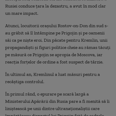
Rusiei conduce țara la dezastru, a avut în mod clar
un mare impact.
Atunci, locuitorii orașului Rostov-on-Don din sud s-
au grăbit să îl întâmpine pe Prigojin și pe oamenii
săi ca pe niște eroi. Din păcate pentru Kremlin, unii
propagandiști și figuri politice cheie au rămas tăcuți
pe măsură ce Prigojin se apropia de Moscova, iar
reacția forțelor de ordine a fost suspect de târzie.
În ultimul an, Kremlinul a luat măsuri pentru a
recâștiga controlul.
În primul rând, o epurare pe scară largă a
Ministerului Apărării din Rusia pare a fi menită să îi
liniștească pe unii dintre ultranaționaliștii care
împărtășeau disprețul lui Prigojin față de cadrele