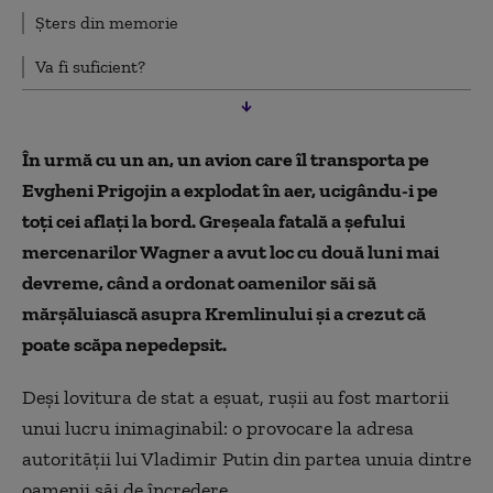
Șters din memorie
Va fi suficient?
În urmă cu un an, un avion care îl transporta pe
Evgheni Prigojin a explodat în aer, ucigându-i pe
toți cei aflați la bord. Greșeala fatală a șefului
mercenarilor Wagner a avut loc cu două luni mai
devreme, când a ordonat oamenilor săi să
mărșăluiască asupra Kremlinului și a crezut că
poate scăpa nepedepsit.
Deși lovitura de stat a eșuat, rușii au fost martorii
unui lucru inimaginabil: o provocare la adresa
autorității lui Vladimir Putin din partea unuia dintre
oamenii săi de încredere.