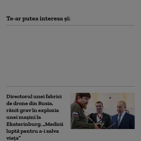
Te-ar putea interesa și:
Conflictul din Ucraina,
două războaie într-
unul. Calculul rece pe
care se bazează
strategia Rusiei: „Se
creează lacune peste
tot”
Directorul unei fabrici
de drone din Rusia,
rănit grav în explozia
unei maşini la
Ekaterinburg. „Medicii
luptă pentru a-i salva
viaţa”