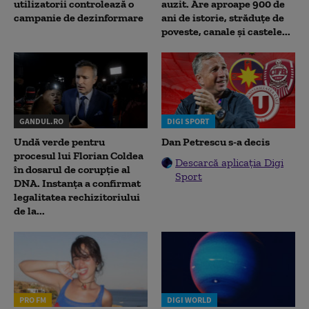
utilizatorii controlează o
auzit. Are aproape 900 de
campanie de dezinformare
ani de istorie, străduțe de
poveste, canale și castele...
GANDUL.RO
DIGI SPORT
Undă verde pentru
Dan Petrescu s-a decis
procesul lui Florian Coldea
Descarcă aplicația Digi
în dosarul de corupție al
Sport
DNA. Instanța a confirmat
legalitatea rechizitoriului
de la...
PRO FM
DIGI WORLD