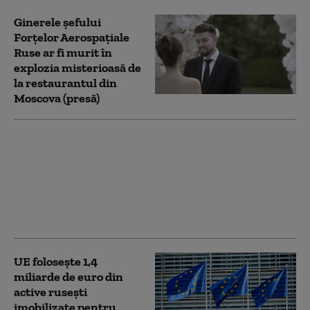
Ginerele șefului
Forțelor Aerospațiale
Ruse ar fi murit în
explozia misterioasă de
la restaurantul din
Moscova (presă)
Putin a numit un șef
pentru Forțele de
Sisteme Fără Pilot ale
Rusiei (dronele),
ramură militară nou-
înființată
UE folosește 1,4
miliarde de euro din
active rusești
imobilizate pentru