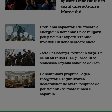
ajutorul Madridului în
cazul unei acțiuni a
Marocului
Problema capacității de stocare a
energiei în România: De ce bulgarii
pot și noi nu? Expert: Trebuie
investiții în două sectoare cheie
„Axa Rezistenței” revine în forță. De
ce nu au reușit SUA și Israelul să
slăbească rețeaua condusă de Iran
Ce schimbări propune Legea
Integrității. Digitalizarea
declarațiilor de avere, respinsă de
politicieni: „Nu toată lumea e
capabilă”