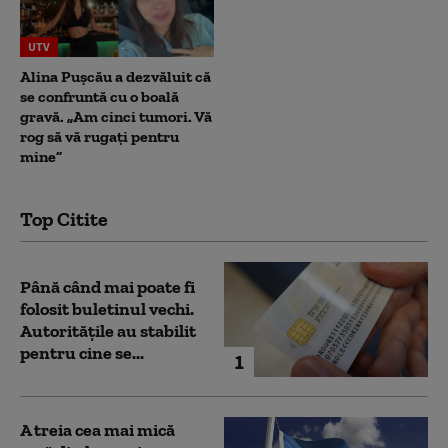
UTV
Alina Pușcău a dezvăluit că
se confruntă cu o boală
gravă. „Am cinci tumori. Vă
rog să vă rugați pentru
mine”
Top Citite
Până când mai poate fi
folosit buletinul vechi.
Autoritățile au stabilit
pentru cine se...
1
A treia cea mai mică