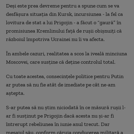
Deși este prea devreme pentru a spune cum se va
desfășura situația din Kursk, incursiunea - la fel ca
lovitura de stat a lui Prigojin - a făcut o “gaură” în
promisiunea Kremlinului față de rușii obișnuiți că
războiul împotriva Ucrainei nu îi va afecta.
În ambele cazuri, realitatea a scos la iveală minciuna
Moscovei, care susține că deține controlul total.
Cu toate acestea, consecințele politice pentru Putin
ar putea să nu fie atât de imediate pe cât ne-am
aștepta.
S-ar putea să nu știm niciodată în ce măsură rușii l-
ar fi susținut pe Prigojin dacă acesta nu și-ar fi
întrerupt rebeliunea în iunie anul trecut. Dar
mesajul său, conform căruia conducerea militară a