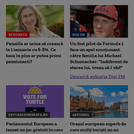
NEWSWEEK
DIGI FM
Pensiile ar urma să crească
Un fost pilot de Formula 1
la 1 ianuarie cu 6-8%. Ce
face un apel emoționant
bani în plus ar putea primi
către familia lui Michael
pensionarii?
Schumacher: "Indiferent de
starea lui, vreau să-l văd"
Descarcă aplicația Digi FM
EDITIADEDIMINEATA.RO
ADEVARUL
Parlamentul European a
Orașul european superb de
lansat un joc gratuit în care
care mulți turiști nu au