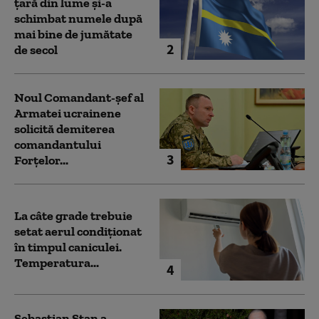
țară din lume și-a
schimbat numele după
mai bine de jumătate
2
de secol
Noul Comandant-șef al
Armatei ucrainene
solicită demiterea
comandantului
3
Forțelor...
La câte grade trebuie
setat aerul condiționat
în timpul caniculei.
Temperatura...
4
Sebastian Stan a