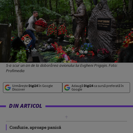
S-a scur un an de la doborârea avionului lui Evgheni Prigojin. Foto:
Profimedia
Urmărește
Digi24
în Google
Adaugă
Digi24
ca sursă preferată în
Discover
Google
DIN ARTICOL
Confuzie, aproape panică