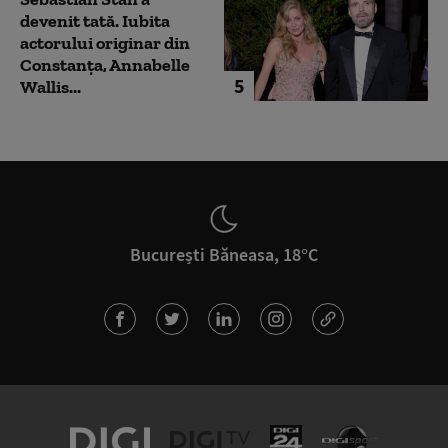
devenit tată. Iubita
actorului originar din
Constanța, Annabelle
5
Wallis...
București Băneasa, 18°C