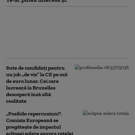
România a trimis o
alertă timpurie către
Comisia Europeană și
statele UE, în contextul
secetei severe, anunță
Ministerul Energiei
Sute de candidați pentru
un job „de vis” la CE pe mii
de euro lunar. Cei care
lucrează la Bruxelles
descoperă însă altă
realitate
„Posibile repercusiuni".
Comisia Europeană se
pregătește de impactul
eclipsei solare asupra rețelei