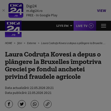
Digi24
VIEW
m.digi24.ro
FREE - In Google Play
LIVE TV
LIVE FM
HOME
Știri
Externe
Laura Codruța Kovesi a depus o plângere la Bruxelles împotriva Greciei pe fondul anchetei privind fraudele agricole
Laura Codruța Kovesi a depus o
plângere la Bruxelles împotriva
Greciei pe fondul anchetei
privind fraudele agricole
Data actualizării:
22.05.2026 20:21
Data publicării:
22.05.2026 20:21