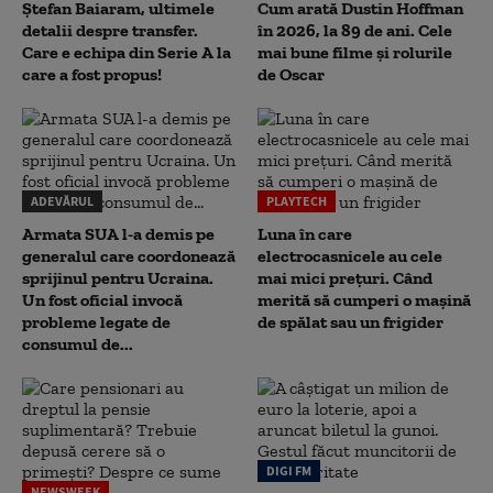
Ștefan Baiaram, ultimele
Cum arată Dustin Hoffman
detalii despre transfer.
în 2026, la 89 de ani. Cele
Care e echipa din Serie A la
mai bune filme și rolurile
care a fost propus!
de Oscar
ADEVĂRUL
PLAYTECH
Armata SUA l-a demis pe
Luna în care
generalul care coordonează
electrocasnicele au cele
sprijinul pentru Ucraina.
mai mici prețuri. Când
Un fost oficial invocă
merită să cumperi o mașină
probleme legate de
de spălat sau un frigider
consumul de...
DIGI FM
NEWSWEEK