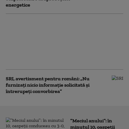
energetice
Comisia Europeană
avertizează România:
„Blocarea
angajamentelor din
PNRR poate avea
consecințe financiare
grave”
SRI, avertisment pentru români: „Nu
furnizați nicio informație solicitată și
întrerupeți convorbirea”
”Meciul anului”: în
minutul 10, oaspeții