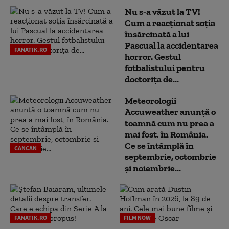
Nu s-a văzut la TV!
Cum a reacţionat soţia
însărcinată a lui
Pascual la accidentarea
FANATIK.RO
horror. Gestul
fotbalistului pentru
doctoriţa de...
Meteorologii
Accuweather anunță o
toamnă cum nu prea a
mai fost, în România.
Ce se întâmplă în
CANCAN
septembrie, octombrie
și noiembrie...
FANATIK.RO
FILM NOW