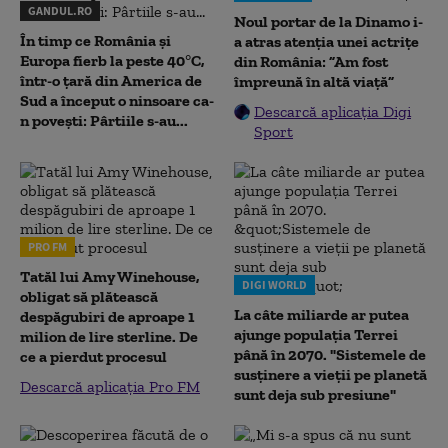
GANDUL.RO
Noul portar de la Dinamo i-
În timp ce România și
a atras atenția unei actrițe
Europa fierb la peste 40°C,
din România: ”Am fost
într-o țară din America de
împreună în altă viață”
Sud a început o ninsoare ca-
Descarcă aplicația Digi
n povești: Pârtiile s-au...
Sport
PRO FM
Tatăl lui Amy Winehouse,
DIGI WORLD
obligat să plătească
La câte miliarde ar putea
despăgubiri de aproape 1
ajunge populația Terrei
milion de lire sterline. De
până în 2070. "Sistemele de
ce a pierdut procesul
susținere a vieții pe planetă
Descarcă aplicația Pro FM
sunt deja sub presiune"