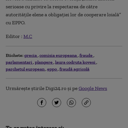
serioase cu privire la respectarea de către
autoritățile elene a obligației lor de cooperare loială”
cu EPPO.
Editor :
M.C
Etichete:
grecia
comisia europeana
fraude
parlamentari
plangere
laura codruta kovesi
parchetul european
eppo
fraudă agricolă
Urmărește știrile Digi24.ro și pe
Google News
Te-ar putea interesa și: