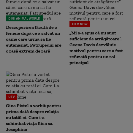
DIGI ANIMAL WORLD
FILM NOW
Descoperirea făcută de o
„Mi s-a spus că nu sunt
femeie după ce a salvat un
suficient de atrăgătoare”.
câine care urma sa fie
Geena Davis dezvăluie
eutanasiat. Patrupedul are
motivul pentru care a fost
o rasă extrem de rară
refuzată pentru un rol
principal
UTV
Gina Pistol a vorbit pentru
prima dată despre relația
cu tatăl ei. Cum i-a
schimbat viața fiica sa,
Josephine