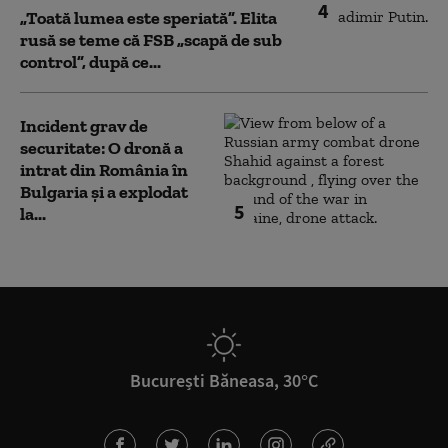
4
„Toată lumea este speriată”. Elita
rusă se teme că FSB „scapă de sub
control”, după ce...
Incident grav de
securitate: O dronă a
intrat din România în
Bulgaria şi a explodat
5
la...
București Băneasa, 30°C