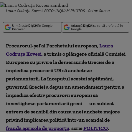
Laura Codruța Kovesi. FOTO: INQUAM PHOTOS - Octav Ganea
Urmărește
Digi24
în Google
Adaugă
Digi24
ca sursă preferată în
Discover
Google
Procurorul-șef al Parchetului european,
Laura
Codruța Kovesi
, a trimis o plângere oficială Comisiei
Europene cu privire la demersurile Greciei de a
împiedica procurorii UE să ancheteze
parlamentarii. La începutul acestei săptămâni,
guvernul Greciei a depus un amendament pentru a
împiedica efectiv procurorii europeni să
investigheze parlamentarii greci — un subiect
extrem de sensibil din cauza unei anchete majore
privind implicarea politică într-un scandal de
fraudă agricolă de proporții
, scrie
POLITICO
.