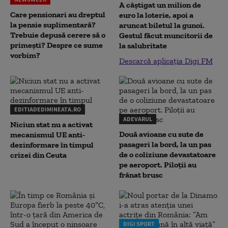
A câștigat un milion de
Care pensionari au dreptul
euro la loterie, apoi a
la pensie suplimentară?
aruncat biletul la gunoi.
Trebuie depusă cerere să o
Gestul făcut muncitorii de
primești? Despre ce sume
la salubritate
vorbim?
Descarcă aplicația Digi FM
EDITIADEDIMINEATA.RO
ADEVARUL
Niciun stat nu a activat
Două avioane cu sute de
mecanismul UE anti-
pasageri la bord, la un pas
dezinformare în timpul
de o coliziune devastatoare
crizei din Ceuta
pe aeroport. Piloții au
frânat brusc
DIGI SPORT