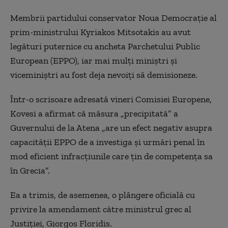
Membrii partidului conservator Noua Democrație al
prim-ministrului Kyriakos Mitsotakis au avut
legături puternice cu ancheta Parchetului Public
European (EPPO), iar mai mulți miniștri și
viceminiștri au fost deja nevoiți să demisioneze.
Într-o scrisoare adresată vineri Comisiei Europene,
Kovesi a afirmat că măsura „precipitată” a
Guvernului de la Atena „are un efect negativ asupra
capacității EPPO de a investiga și urmări penal în
mod eficient infracțiunile care țin de competența sa
în Grecia”.
Ea a trimis, de asemenea, o plângere oficială cu
privire la amendament către ministrul grec al
Justiției, Giorgos Floridis.