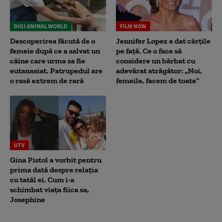
DIGI ANIMAL WORLD
FILM NOW
Descoperirea făcută de o
Jennifer Lopez a dat cărțile
femeie după ce a salvat un
pe față. Ce o face să
câine care urma sa fie
considere un bărbat cu
eutanasiat. Patrupedul are
adevărat atrăgător: „Noi,
o rasă extrem de rară
femeile, facem de toate”
UTV
Gina Pistol a vorbit pentru
prima dată despre relația
cu tatăl ei. Cum i-a
schimbat viața fiica sa,
Josephine