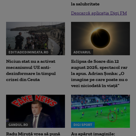
la salubritate
Descarcă aplicația Digi FM
EDITIADEDIMINEATA.RO
ADEVARUL
Niciun stat nu a activat
Eclipsa de Soare din 12
mecanismul UE anti-
august 2026, spectacol rar
dezinformare în timpul
la apus. Adrian Șonka: „O
crizei din Ceuta
imagine pe care poate nu o
vezi niciodată în viață”
GANDUL.RO
DIGI SPORT
Radu Miruţă vrea să pună
Au apărut imaginile: