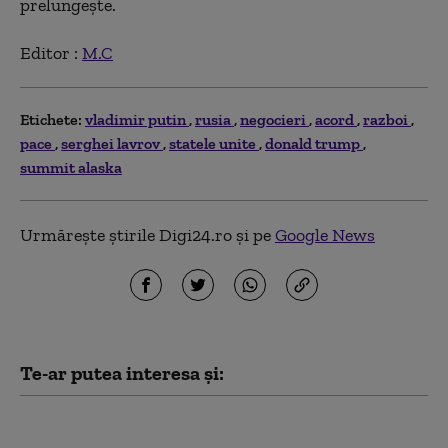
prelungește.
Editor :
M.C
Etichete:
vladimir putin
rusia
negocieri
acord
razboi
pace
serghei lavrov
statele unite
donald trump
summit alaska
Urmărește știrile Digi24.ro și pe
Google News
Te-ar putea interesa și:
Reîntoarcerea „panicii