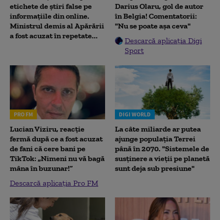
etichete de știri false pe
Darius Olaru, gol de autor
informațiile din online.
în Belgia! Comentatorii:
Ministrul demis al Apărării
"Nu se poate așa ceva"
a fost acuzat în repetate...
Descarcă aplicația Digi
Sport
PRO FM
DIGI WORLD
Lucian Viziru, reacție
La câte miliarde ar putea
fermă după ce a fost acuzat
ajunge populația Terrei
de fani că cere bani pe
până în 2070. "Sistemele de
TikTok: „Nimeni nu vă bagă
susținere a vieții pe planetă
mâna în buzunar!”
sunt deja sub presiune"
Descarcă aplicația Pro FM