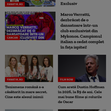
Exclusiv
FANATIK.RO
Marco Verratti,
dezbrăcat de o
dansatoare într-un
club exclusivist din
Mykonos. Campionul
CANCAN
italian a cedat complet
în fața ispitei!
FANATIK.RO
FILM NOW
Tenismena română s-a
Cum arată Dustin Hoffman
căsătorit în mare secret.
în 2026, la 89 de ani. Cele
Cine este alesul inimii
mai bune filme și rolurile
de Oscar