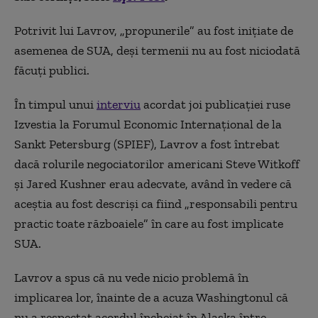
Potrivit lui Lavrov, „propunerile” au fost inițiate de
asemenea de SUA, deși termenii nu au fost niciodată
făcuți publici.
În timpul unui
interviu
acordat joi publicației ruse
Izvestia la Forumul Economic Internațional de la
Sankt Petersburg (SPIEF), Lavrov a fost întrebat
dacă rolurile negociatorilor americani Steve Witkoff
și Jared Kushner erau adecvate, având în vedere că
aceștia au fost descriși ca fiind „responsabili pentru
practic toate războaiele” în care au fost implicate
SUA.
Lavrov a spus că nu vede nicio problemă în
implicarea lor, înainte de a acuza Washingtonul că
nu a respectat acordul încheiat în Alaska între