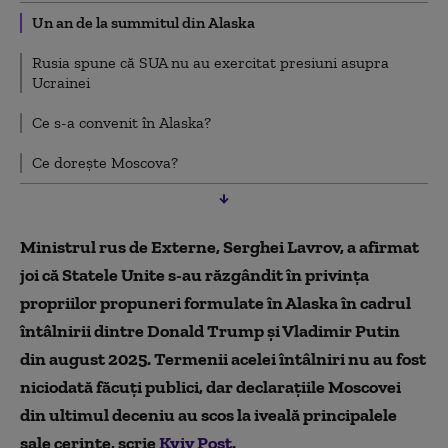
Un an de la summitul din Alaska
Rusia spune că SUA nu au exercitat presiuni asupra
Ucrainei
Ce s-a convenit în Alaska?
Ce dorește Moscova?
Ministrul rus de Externe, Serghei Lavrov, a afirmat
joi că Statele Unite s-au răzgândit în privința
propriilor propuneri formulate în Alaska în cadrul
întâlnirii dintre Donald Trump și Vladimir Putin
din august 2025. Termenii acelei întâlniri nu au fost
niciodată făcuți publici, dar declarațiile Moscovei
din ultimul deceniu au scos la iveală principalele
sale cerințe, scrie
Kyiv Post
.