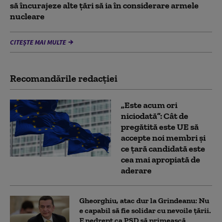
să încurajeze alte țări să ia în considerare armele
nucleare
CITEȘTE MAI MULTE
Recomandările redacţiei
„Este acum ori
niciodată”: Cât de
pregătită este UE să
accepte noi membri și
ce țară candidată este
cea mai apropiată de
aderare
Gheorghiu, atac dur la Grindeanu: Nu
e capabil să fie solidar cu nevoile țării.
E nedrept ca PSD să primească