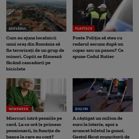
ADEVĂRUL
PLAYTECH
Cum au ajuns localnicii
Poate Poliția să stea cu
unui oraș din România să
radarul ascuns după un
fie terorizați de un grup de
copac sau un panou? Ce
minori. Copiii se filmează
spune Codul Rutier
făcând cascadorii pe
biciclete
NEWSWEEK
DIGI FM
Miercuri intră pensiile pe
A câștigat un milion de
card. La ce oră le primesc
euro la loterie, apoi a
pensionarii, în funcție de
aruncat biletul la gunoi.
banca la care au cont?
Gestul făcut muncitorii de