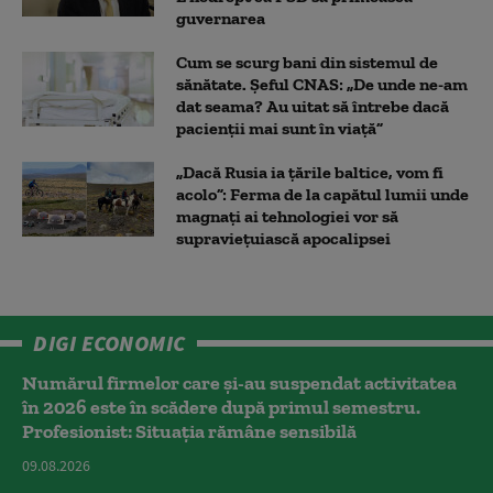
guvernarea
Cum se scurg bani din sistemul de
sănătate. Șeful CNAS: „De unde ne-am
dat seama? Au uitat să întrebe dacă
pacienții mai sunt în viață”
„Dacă Rusia ia țările baltice, vom fi
acolo”: Ferma de la capătul lumii unde
magnați ai tehnologiei vor să
supraviețuiască apocalipsei
DIGI ECONOMIC
Numărul firmelor care și-au suspendat activitatea
în 2026 este în scădere după primul semestru.
Profesionist: Situația rămâne sensibilă
09.08.2026