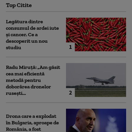
Top Citite
Legătura dintre
consumul de ardei iute
și cancer. Ce a
descoperit un nou
1
studiu
Radu Miruță: „Am găsit
cea mai eficientă
metodă pentru
doborârea dronelor
2
rusești...
Drona care a explodat
în Bulgaria, aproape de
România, a fost