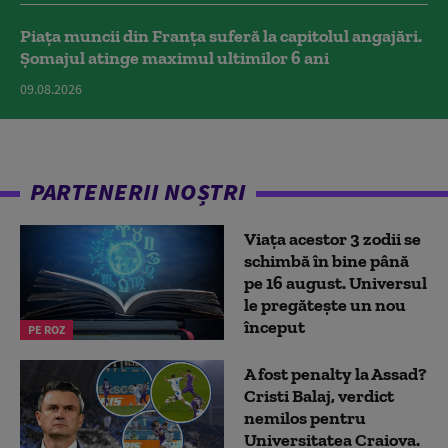
Piața muncii din Franța suferă la capitolul angajări.
Șomajul atinge maximul ultimilor 6 ani
09.08.2026
PARTENERII NOȘTRI
Viața acestor 3 zodii se
schimbă în bine până
pe 16 august. Universul
le pregătește un nou
început
PE ROZ
A fost penalty la Assad?
Cristi Balaj, verdict
nemilos pentru
Universitatea Craiova.