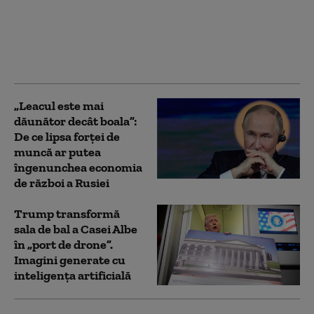
roșii”: cum folosește
dreapta americană
cuvântul „comunism”
ca armă. „Fanatici și
fără Dumnezeu”
„Leacul este mai
dăunător decât boala”:
De ce lipsa forței de
muncă ar putea
îngenunchea economia
de război a Rusiei
Trump transformă
sala de bal a Casei Albe
în „port de drone”.
Imagini generate cu
inteligența artificială