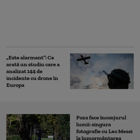
Ce se întâmplă cu
bazele militare ale
Rusiei din Siria după
căderea lui Bashar al-
Assad. Decizie după 18
luni de negocieri
„Este alarmant”: Ce
arată un studiu care a
analizat 144 de
incidente cu drone în
Europa
Poza face înconjurul
lumii: singura
fotografie cu Leo Messi
la înmormântarea