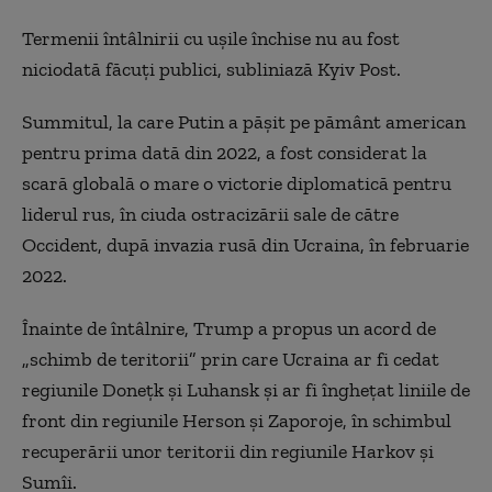
Termenii întâlnirii cu ușile închise nu au fost
niciodată făcuți publici, subliniază Kyiv Post.
Summitul, la care Putin a pășit pe pământ american
pentru prima dată din 2022, a fost considerat la
scară globală o mare o victorie diplomatică pentru
liderul rus, în ciuda ostracizării sale de către
Occident, după invazia rusă din Ucraina, în februarie
2022.
Înainte de întâlnire, Trump a propus un acord de
„schimb de teritorii” prin care Ucraina ar fi cedat
regiunile Donețk și Luhansk și ar fi înghețat liniile de
front din regiunile Herson și Zaporoje, în schimbul
recuperării unor teritorii din regiunile Harkov și
Sumîi.