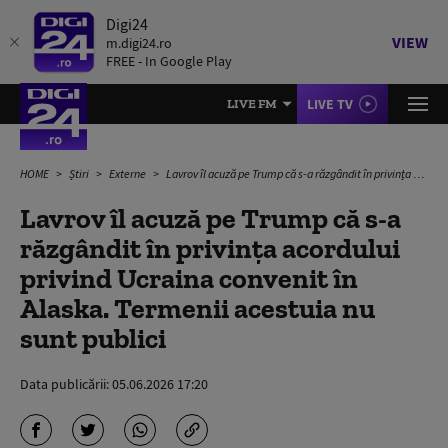
Digi24
VIEW
m.digi24.ro
FREE - In Google Play
LIVE TV
LIVE FM
HOME
Știri
Externe
Lavrov îl acuză pe Trump că s-a răzgândit în privința acordului privind Ucraina convenit în Alaska. Termenii acestuia nu sunt publici
Lavrov îl acuză pe Trump că s-a
răzgândit în privința acordului
privind Ucraina convenit în
Alaska. Termenii acestuia nu
sunt publici
Data publicării:
05.06.2026 17:20