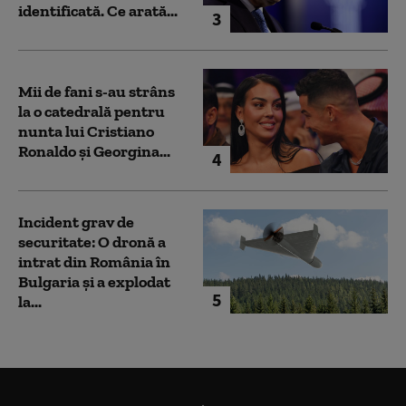
identificată. Ce arată...
3
Mii de fani s-au strâns
la o catedrală pentru
nunta lui Cristiano
Ronaldo şi Georgina...
4
Incident grav de
securitate: O dronă a
intrat din România în
Bulgaria şi a explodat
5
la...