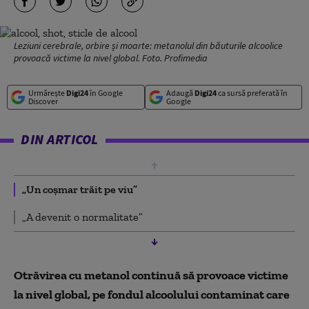
Leziuni cerebrale, orbire și moarte: metanolul din băuturile alcoolice
provoacă victime la nivel global. Foto. Profimedia
Urmărește
Digi24
în Google
Adaugă
Digi24
ca sursă preferată în
Discover
Google
DIN ARTICOL
„Un coșmar trăit pe viu”
„A devenit o normalitate”
Otrăvirea cu metanol continuă să provoace victime
la nivel global, pe fondul alcoolului contaminat care