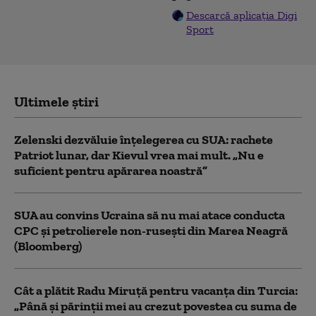
Descarcă aplicația Digi
Sport
Ultimele știri
Zelenski dezvăluie înțelegerea cu SUA: rachete
Patriot lunar, dar Kievul vrea mai mult. „Nu e
suficient pentru apărarea noastră”
SUA au convins Ucraina să nu mai atace conducta
CPC şi petrolierele non-ruseşti din Marea Neagră
(Bloomberg)
Cât a plătit Radu Miruță pentru vacanța din Turcia:
„Până și părinții mei au crezut povestea cu suma de