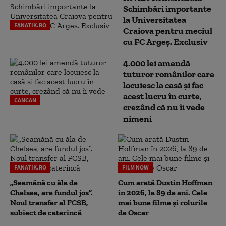
Schimbări importante
la Universitatea
FANATIK.RO
Craiova pentru meciul
cu FC Argeş. Exclusiv
4.000 lei amendă
tuturor românilor care
locuiesc la casă și fac
acest lucru în curte,
CANCAN
crezând că nu îi vede
nimeni
FANATIK.RO
FILM NOW
„Seamănă cu ăla de
Cum arată Dustin Hoffman
Chelsea, are fundul jos”.
în 2026, la 89 de ani. Cele
Noul transfer al FCSB,
mai bune filme și rolurile
subiect de caterincă
de Oscar