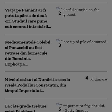
Viața pe Pământ ar fi
2
putut apărea de două
ori. Studiul care pune
sub semnul întrebării...
Medicamentele Colebil
3
și Panzcebil au fost
retrase din farmaciile
din România.
Explicația...
4
Nivelul scăzut al Dunării a scos la
iveală Podul lui Constantin, din
timpul Imperiului...
La câte grade trebuie
5
setat frigiderul.