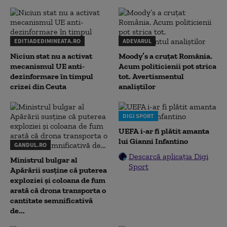
EDITIADEDIMINEATA.RO
ADEVARUL
Niciun stat nu a activat
Moody’s a cruțat România.
mecanismul UE anti-
Acum politicienii pot strica
dezinformare în timpul
tot. Avertismentul
crizei din Ceuta
analiștilor
DIGI SPORT
UEFA i-ar fi plătit amanta
lui Gianni Infantino
GANDUL.RO
Descarcă aplicația Digi
Ministrul bulgar al
Sport
Apărării susține că puterea
exploziei și coloana de fum
arată că drona transporta o
cantitate semnificativă
de...