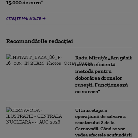
15.000 de euro”
CITEȘTE MAI MULTE
Recomandările redacţiei
Radu Miruță: „Am găsit
cea mai eficientă
metodă pentru
doborârea dronelor
rusești. Funcționează
cu succes”
Ultima etapă a
operațiunii de salvare a
reactorului 2 de la
Cernavodă. Când se vor
vedea efectele scufundării