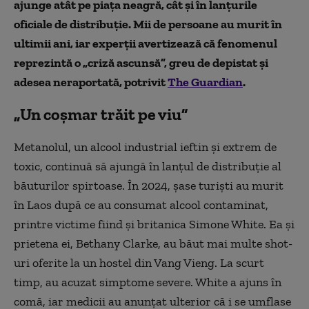
ajunge atât pe piața neagră, cât și în lanțurile
oficiale de distribuție. Mii de persoane au murit în
ultimii ani, iar experții avertizează că fenomenul
reprezintă o „criză ascunsă”, greu de depistat și
adesea neraportată
, potrivit
The Guardian
.
„Un coșmar trăit pe viu”
Metanolul, un alcool industrial ieftin și extrem de
toxic, continuă să ajungă în lanțul de distribuție al
băuturilor spirtoase. În 2024, șase turiști au murit
în Laos după ce au consumat alcool contaminat,
printre victime fiind și britanica Simone White. Ea și
prietena ei, Bethany Clarke, au băut mai multe shot-
uri oferite la un hostel din Vang Vieng. La scurt
timp, au acuzat simptome severe. White a ajuns în
comă, iar medicii au anunțat ulterior că i se umflase