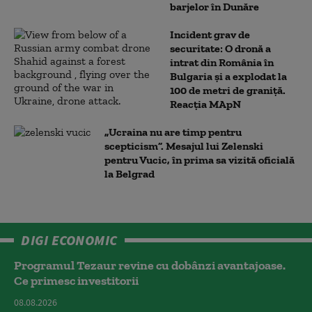
barjelor în Dunăre
Incident grav de
securitate: O dronă a
intrat din România în
Bulgaria şi a explodat la
100 de metri de graniţă.
Reacția MApN
„Ucraina nu are timp pentru
scepticism”. Mesajul lui Zelenski
pentru Vucic, în prima sa vizită oficială
la Belgrad
DIGI ECONOMIC
Programul Tezaur revine cu dobânzi avantajoase.
Ce primesc investitorii
08.08.2026