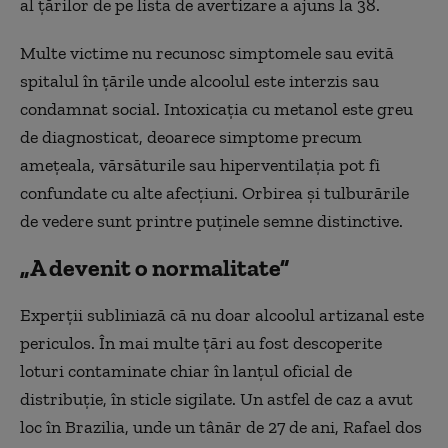
al țărilor de pe lista de avertizare a ajuns la 38.
Multe victime nu recunosc simptomele sau evită
spitalul în țările unde alcoolul este interzis sau
condamnat social. Intoxicația cu metanol este greu
de diagnosticat, deoarece simptome precum
amețeala, vărsăturile sau hiperventilația pot fi
confundate cu alte afecțiuni. Orbirea și tulburările
de vedere sunt printre puținele semne distinctive.
„A devenit o normalitate”
Experții subliniază că nu doar alcoolul artizanal este
periculos. În mai multe țări au fost descoperite
loturi contaminate chiar în lanțul oficial de
distribuție, în sticle sigilate. Un astfel de caz a avut
loc în Brazilia, unde un tânăr de 27 de ani, Rafael dos