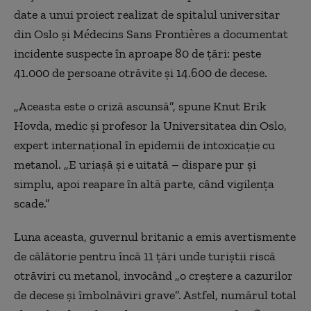
date a unui proiect realizat de spitalul universitar
din Oslo și Médecins Sans Frontières a documentat
incidente suspecte în aproape 80 de țări: peste
41.000 de persoane otrăvite și 14.600 de decese.
„Aceasta este o criză ascunsă”, spune Knut Erik
Hovda, medic și profesor la Universitatea din Oslo,
expert internațional în epidemii de intoxicație cu
metanol. „E uriașă și e uitată – dispare pur și
simplu, apoi reapare în altă parte, când vigilența
scade.”
Luna aceasta, guvernul britanic a emis avertismente
de călătorie pentru încă 11 țări unde turiștii riscă
otrăviri cu metanol, invocând „o creștere a cazurilor
de decese și îmbolnăviri grave”. Astfel, numărul total