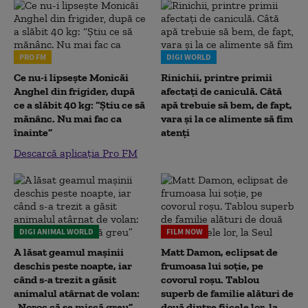
PRO FM
DIGI WORLD
Ce nu-i lipsește Monicăi
Rinichii, printre primii
Anghel din frigider, după
afectați de caniculă. Câtă
ce a slăbit 40 kg: “Știu ce să
apă trebuie să bem, de fapt,
mănânc. Nu mai fac ca
vara și la ce alimente să fim
înainte”
atenți
Descarcă aplicația Pro FM
DIGI ANIMAL WORLD
FILM NOW
A lăsat geamul mașinii
Matt Damon, eclipsat de
deschis peste noapte, iar
frumoasa lui soție, pe
când s-a trezit a găsit
covorul roșu. Tablou
animalul atârnat de volan:
superb de familie alături de
„Noroc că se mișcă greu”
două dintre fiicele lor, la