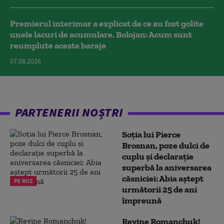
Premierul interimar a explicat de ce au fost golite
unele lacuri de acumulare. Bolojan: Acum sunt
reumplute aceste baraje
07.08.2026
PARTENERII NOȘTRI
Soția lui Pierce
Brosnan, poze dulci de
cuplu și declarație
superbă la aniversarea
căsniciei: Abia aștept
PE ROZ
următorii 25 de ani
împreună
Revine Romanchuk!