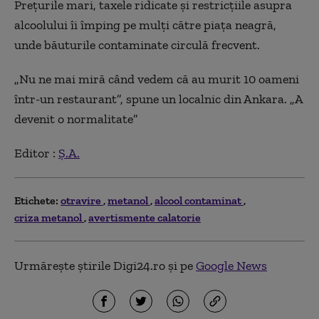
Prețurile mari, taxele ridicate și restricțiile asupra
alcoolului îi împing pe mulți către piața neagră,
unde băuturile contaminate circulă frecvent.
„Nu ne mai miră când vedem că au murit 10 oameni
într-un restaurant”, spune un localnic din Ankara. „A
devenit o normalitate”
Editor :
Ș.A.
Etichete:
otravire
metanol
alcool contaminat
criza metanol
avertismente calatorie
Urmărește știrile Digi24.ro și pe
Google News