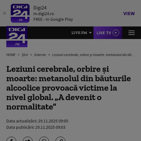
Digi24
VIEW
m.digi24.ro
FREE - In Google Play
LIVE TV
LIVE FM
HOME
Știri
Externe
Leziuni cerebrale, orbire și moarte: metanolul din băuturile alcoolice provoacă victime la nivel global. „A devenit o normalitate”
Leziuni cerebrale, orbire și
moarte: metanolul din băuturile
alcoolice provoacă victime la
nivel global. „A devenit o
normalitate”
Data actualizării:
29.11.2025 09:05
Data publicării:
29.11.2025 09:03