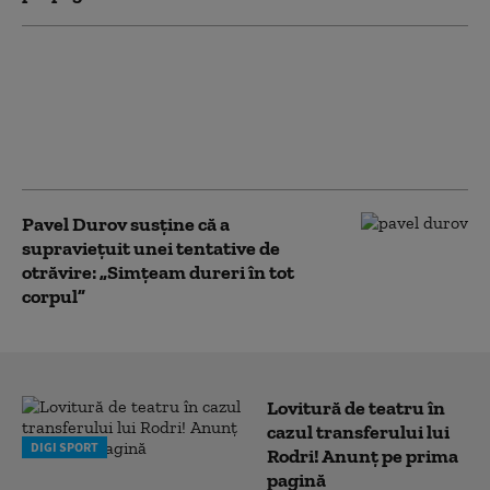
„Unul dintre cei mai mari
criminali din istorie” a fost
condamnat. Pedeapsa
primită de medicul care și-
a otrăvit 30 de pacienți
Pavel Durov susține că a
supraviețuit unei tentative de
otrăvire: „Simțeam dureri în tot
corpul”
Lovitură de teatru în
cazul transferului lui
DIGI SPORT
Rodri! Anunț pe prima
pagină