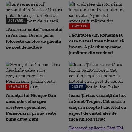
ADEVĂRUL
PLAYTECH
„Antrenamentul” sezonului
Facultatea din România la
în Arctica: Un urs polar
care nu mai vrea nimeni să
folosește un bloc de gheață
înveţe. A pierdut aproape
pe post de halteră
jumătate din studenţi
NEWSWEEK
DIGI FM
Anunțul lui Nicușor Dan
Ioana Țiriac, vacanță de lux
deschide calea spre
în Saint-Tropez. Cât costă o
creșterea pensiilor.
singură noapte la hotelul cu
Pensionarii, prima veste
aspect de castel ales de
bună după 2 ani
fiica lui Ion Țiriac
Descarcă aplicația Digi FM