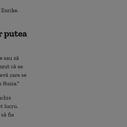
 Enrike.
r putea
te sau să
ezut că se
avă care se
n Rusia."
nchis
t lucru.
 să fie