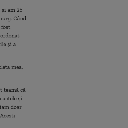
 și am 26
sburg. Când
 fost
a ordonat
le și a
cleta mea,
st teamă că
 actele și
oiam doar
 Acești