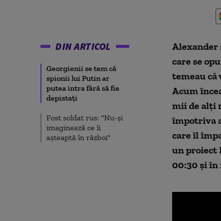
DIN ARTICOL
Alexander ș
care se opu
Georgienii se tem că
temeau că v
spionii lui Putin ar
putea intra fără să fie
Acum încear
depistați
mii de alți
Fost soldat rus: "Nu-și
împotriva a
imaginează ce îi
care îl împ
așteaptă în război"
un proiect 
00:30 și în 