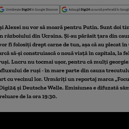
Urmărește
Digi24
în Google Discover
Adaugă
Digi24
ca sursă preferată în Googl
i Alexei nu vor să moară pentru Putin. Sunt doi tin
n războiului din Ucraina. Și-au părăsit țara din cau
or fi folosiți drept carne de tun, așa că au plecat în
că să-și construiască o nouă viață în capitala, la fel
 ruși. Lucru nu tocmai ușor, pentru că mulți georgie
fluxului de ruși - în mare parte din cauza trecutul
art cu vecinul lor. Urmăriți un reportaj marca „Foc
Digi24 şi Deutsche Welle. Emisiunea e difuzată sâm
reluare de la ora 19:30.