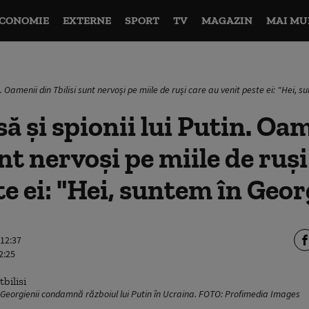
CONOMIE
EXTERNE
SPORT
TV
MAGAZIN
MAI MU
n. Oamenii din Tbilisi sunt nervoși pe miile de ruși care au venit peste ei: "Hei, 
ă și spionii lui Putin. Oa
nt nervoși pe miile de ruși
te ei: "Hei, suntem în Geor
 12:37
2:25
i. Georgienii condamnă războiul lui Putin în Ucraina. FOTO: Profimedia Images