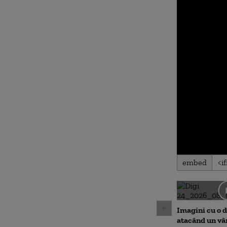
0
embed
seconds
of
0
seconds
Volu
90%
Imagini cu o 
atacând un vâ