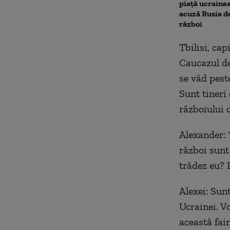
piață ucraine
acuză Rusia d
război
Tbilisi, ca
Caucazul de
se văd peste
Sunt tineri 
războiului d
Alexander: 
război sunt 
trădez eu? P
Alexei: Sunt
Ucrainei. V
această fai