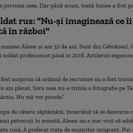
în privința mea. Dar până acum, toată lumea a fost p
ldat rus: "Nu-și imaginează ce îi
ă în război"
 numesc Alexei și am 32 de ani. Sunt din Ceboksarî, C
st soldat profesionist până în 2016. Artilerist experim
 fost surprins că ordinul de recrutare nu a fost trimi
ce am plecat. Sora mea mi-a trimis o fotografie pe T
târziu. Nu mă vor prinde."
rgia de câteva săptămâni, încercând să se descurce 
anii petrecuți în armată, Alexei nu a mai vrut să aib
ata rusă. A preferat viața de muncitor imigrant. Pur 