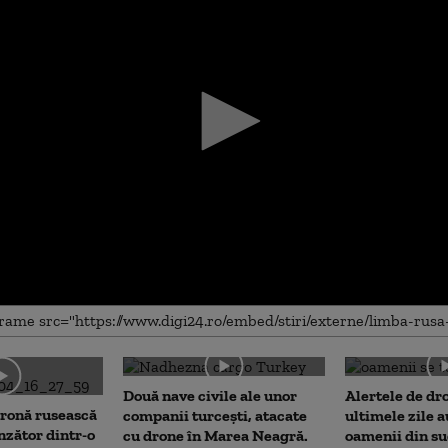
me
Două nave civile ale unor
Alertele de dr
dronă rusească
companii turcești, atacate
ultimele zile a
nzător dintr-o
cu drone în Marea Neagră.
oamenii din su