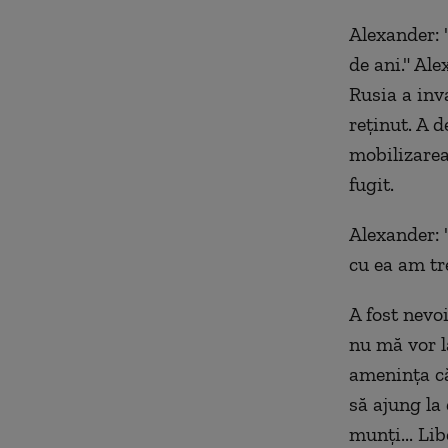
Alexander: 
de ani." Al
Rusia a inv
reținut. A 
mobilizarea,
fugit.
Alexander: 
cu ea am tr
A fost nevoi
nu mă vor lă
amenința că
să ajung la 
munți... Lib