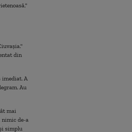
rietenoasă."
iuvașia."
entat din
s imediat. A
elegram. Au
cât mai
ă nimic de-a
și simplu