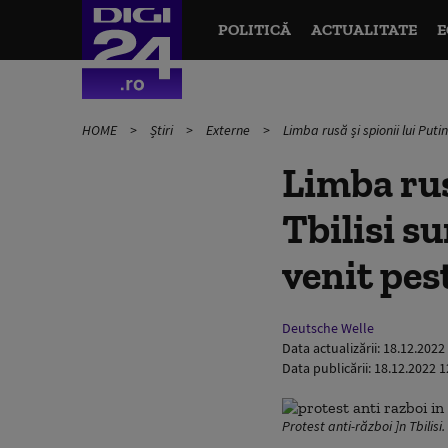
POLITICĂ
ACTUALITATE
E
HOME
Știri
Externe
Limba rusă și spionii lui Puti
Limba rus
Tbilisi su
venit pes
Deutsche Welle
Data actualizării:
18.12.2022
Data publicării:
18.12.2022 1
Protest anti-război ]n Tbilis