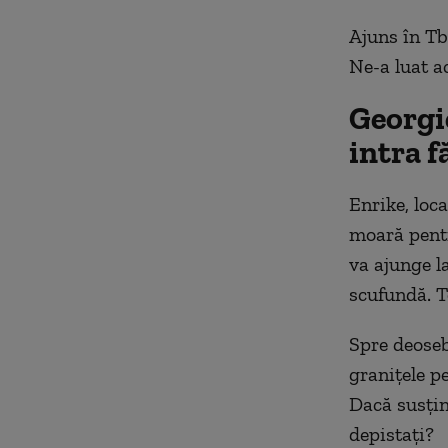
Ajuns în Tbi
Ne-a luat ac
Georgie
intra f
Enrike, loc
moară pentr
va ajunge l
scufundă. T
Spre deosebi
granițele p
Dacă susțină
depistați?