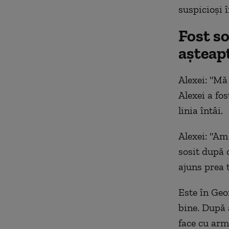
suspicioși 
Fost so
așteapt
Alexei: "Mă
Alexei a fo
linia întâi.
Alexei: "Am
sosit după 
ajuns prea 
Este în Geo
bine. După 
face cu arm