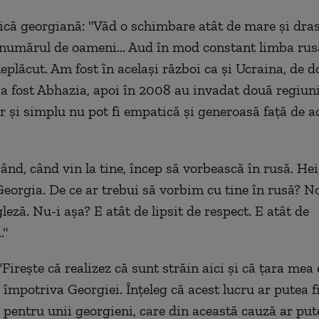
nică georgiană: "Văd o schimbare atât de mare și dras
 numărul de oameni... Aud în mod constant limba rusă
neplăcut. Am fost în același război ca și Ucraina, de d
a fost Abhazia, apoi în 2008 au invadat două regiuni
r și simplu nu pot fi empatică și generoasă față de a
ând, când vin la tine, încep să vorbească în rusă. Hei
eorgia. De ce ar trebui să vorbim cu tine în rusă? 
leză. Nu-i așa? E atât de lipsit de respect. E atât de
."
Firește că realizez că sunt străin aici și că țara mea
 împotriva Georgiei. Înțeleg că acest lucru ar putea f
 pentru unii georgieni, care din această cauză ar pute