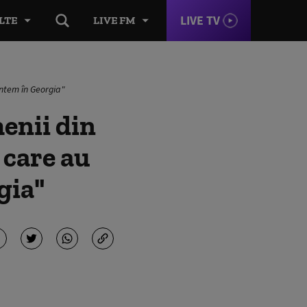
LIVE TV
LTE
LIVE FM
suntem în Georgia"
menii din
 care au
gia"