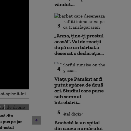
vândut...
3
„Anna, ţine-ţi prostul
acasă!”. Val de reacții
după ce un bărbat a
desenat o declarație...
4
Viața pe Pământ ar fi
putut apărea de două
ori. Studiul care pune
sub semnul
întrebării...
5
onă din
Cristian Păun,
Nuclearelectrica: „Mai
u pus pe jar
scăderea cons
Anchetă la un spital
putem câștiga două-trei
d-estul
„Poporul plăteș
din cauza numărului