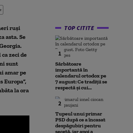
e
TOP CITITE
eri ruși
za asta. Se
 Georgia.
1
 ca zeci de
ni sunt
Sărbătoare
importantă în
ui amar pe
calendarul ortodox pe
us Europa”,
7 august: Ce tradiții se
respectă și cui...
băta la ora
2
Tupeul unui primar
PSD după ce a încasat
despăgubiri pentru
secetă, iar apoi a