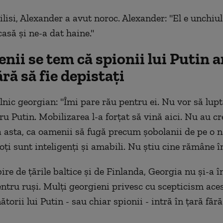
lisi, Alexander a avut noroc. Alexander: "El e unchiul
asă și ne-a dat haine."
nii se tem că spionii lui Putin a
ără să fie depistați
alnic georgian: "Îmi pare rău pentru ei. Nu vor să lup
u Putin. Mobilizarea l-a forțat să vină aici. Nu au cr
a asta, ca oamenii să fugă precum șobolanii de pe o n
oți sunt inteligenți și amabili. Nu știu cine rămâne î
re de țările baltice și de Finlanda, Georgia nu și-a î
entru ruși. Mulți georgieni privesc cu scepticism aces
torii lui Putin - sau chiar spionii - intră în țară fără