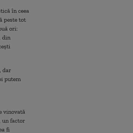
tică în ceea
 peste tot
ouă ori:
 din
cești
, dar
Noi putem
 e vinovată
i un factor
a fi