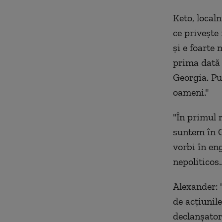
Keto, local
ce privește
și e foarte 
prima dată 
Georgia. Pu
oameni."
"În primul r
suntem în G
vorbi în eng
nepoliticos..
Alexander: "
de acțiunile
declanșator