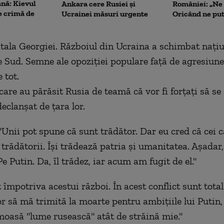
ană: Kievul
Ankara cere Rusiei și
României: „Ne 
e crimă de
Ucrainei măsuri urgente
Oricând ne pu
pitala Georgiei. Războiul din Ucraina a schimbat nați
 Sud. Semne ale opoziției populare față de agresiune
 tot.
care au părăsit Rusia de teamă că vor fi forțați să se
eclanșat de țara lor.
"Unii pot spune că sunt trădător. Dar eu cred că cei 
trădătorii. Își trădează patria și umanitatea. Așadar,
e Putin. Da, îl trădez, iar acum am fugit de el."
 împotriva acestui război. În acest conflict sunt tota
or să mă trimită la moarte pentru ambițiile lui Putin,
moasă "lume rusească" atât de străină mie."