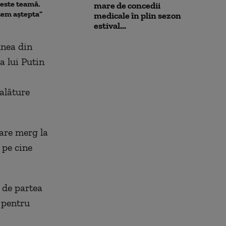
zile”. Ce se va întâmpla cu
este teamă.
plată, fie prin 
mare de concedii
reactorul 2 de la Cernavodă
tem aștepta”
inflație”
medicale în plin sezon
estival...
unea din
a lui Putin
 alăture
care merg la
 pe cine
l de partea
 pentru