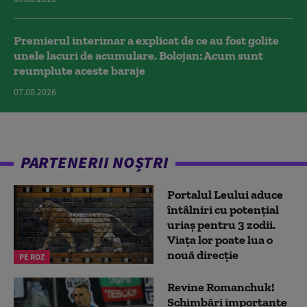
Premierul interimar a explicat de ce au fost golite
unele lacuri de acumulare. Bolojan: Acum sunt
reumplute aceste baraje
07.08.2026
PARTENERII NOȘTRI
Portalul Leului aduce
întâlniri cu potențial
uriaș pentru 3 zodii.
Viața lor poate lua o
nouă direcție
PE ROZ
Revine Romanchuk!
Schimbări importante