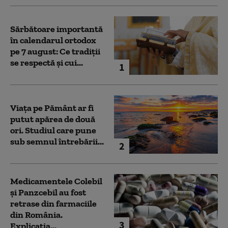
Sărbătoare importantă
în calendarul ortodox
pe 7 august: Ce tradiții
se respectă și cui...
1
Viața pe Pământ ar fi
putut apărea de două
ori. Studiul care pune
sub semnul întrebării...
2
Medicamentele Colebil
și Panzcebil au fost
retrase din farmaciile
din România.
3
Explicația...