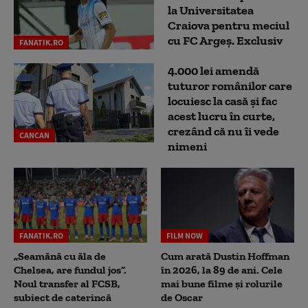
la Universitatea
Craiova pentru meciul
cu FC Argeş. Exclusiv
FANATIK.RO
4.000 lei amendă
tuturor românilor care
locuiesc la casă și fac
acest lucru în curte,
crezând că nu îi vede
CANCAN
nimeni
FANATIK.RO
FILM NOW
„Seamănă cu ăla de
Cum arată Dustin Hoffman
Chelsea, are fundul jos”.
în 2026, la 89 de ani. Cele
Noul transfer al FCSB,
mai bune filme și rolurile
subiect de caterincă
de Oscar