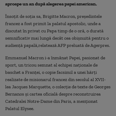
aproape un an după alegerea papei american.
Însoţit de soţia sa, Brigitte Macron, preşedintele
francez a fost primit la palatul apostolic, unde a
discutat în privat cu Papa timp de o oră, o durată
semnificativ mai lungă decât cea obişnuită pentru o
audienţă papală,relatează AFP preluată de Agerpres.
Emmanuel Macron i-a înmânat Papei, pasionat de
sport, un tricou semnat al echipei naţionale de
baschet a Franţei, o copie facsimil a unei hărţi
realizate de misionarul francez din secolul al XVII-
lea Jacques Marquette, o colecţie de texte de Georges
Bernanos şi cartea oficială despre reconstruirea
Catedralei Notre-Dame din Paris, a menţionat
Palatul Elysee.