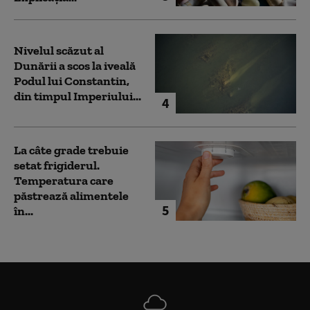
Nivelul scăzut al
Dunării a scos la iveală
Podul lui Constantin,
din timpul Imperiului...
4
La câte grade trebuie
setat frigiderul.
Temperatura care
păstrează alimentele
5
în...