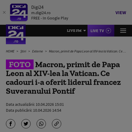
Digi24
VIEW
m.digi24.ro
FREE - In Google Play
LIVE TV
LIVE FM
HOME
Știri
Externe
Macron, primit de Papa Leon al XIV-lea la Vatican. Ce cadouri i-a oferit liderul francez Suveranului Pontif
FOTO
Macron, primit de Papa
Leon al XIV-lea la Vatican. Ce
cadouri i-a oferit liderul francez
Suveranului Pontif
Data actualizării:
10.04.2026 15:01
Data publicării:
10.04.2026 14:54