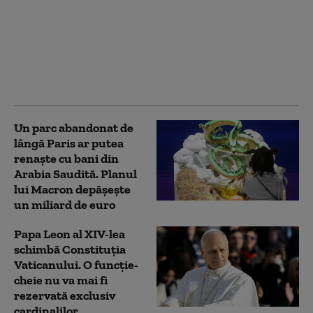
Papa Leon al XIV-lea va
merge în America de
Sud. Va vizita Uruguay,
Argentina și Peru în
noiembrie
Un parc abandonat de
lângă Paris ar putea
renaște cu bani din
Arabia Saudită. Planul
lui Macron depășește
un miliard de euro
Papa Leon al XIV-lea
schimbă Constituția
Vaticanului. O funcție-
cheie nu va mai fi
rezervată exclusiv
cardinalilor