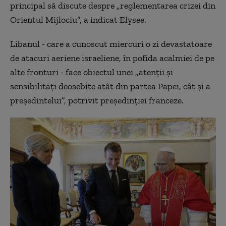
principal să discute despre „reglementarea crizei din
Orientul Mijlociu”, a indicat Elysee.
Libanul - care a cunoscut miercuri o zi devastatoare
de atacuri aeriene israeliene, în pofida acalmiei de pe
alte fronturi - face obiectul unei „atenţii şi
sensibilităţi deosebite atât din partea Papei, cât şi a
preşedintelui”, potrivit preşedinţiei franceze.