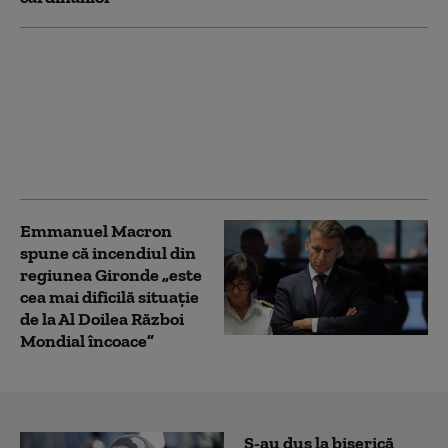
Temperaturi extreme
și incendii în Spania și
Franța: 300.000 de
evacuați. Pompier:
„Este ca lupta lui David
împotriva lui Goliat”
Emmanuel Macron
spune că incendiul din
regiunea Gironde „este
cea mai dificilă situație
de la Al Doilea Război
Mondial încoace”
S-au dus la biserică