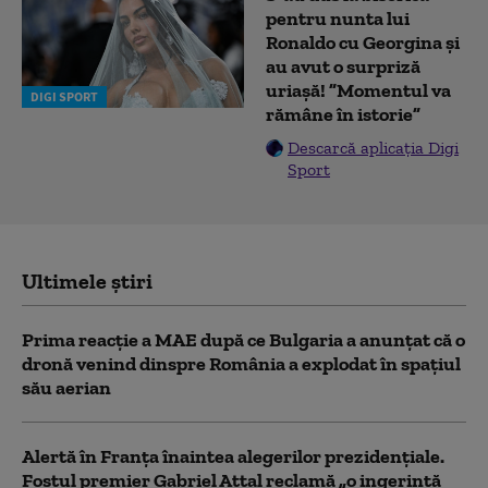
pentru nunta lui
Ronaldo cu Georgina și
au avut o surpriză
uriașă! ”Momentul va
DIGI SPORT
rămâne în istorie”
Descarcă aplicația Digi
Sport
Ultimele știri
Prima reacție a MAE după ce Bulgaria a anunţat că o
dronă venind dinspre România a explodat în spaţiul
său aerian
Alertă în Franța înaintea alegerilor prezidențiale.
Fostul premier Gabriel Attal reclamă „o ingerință