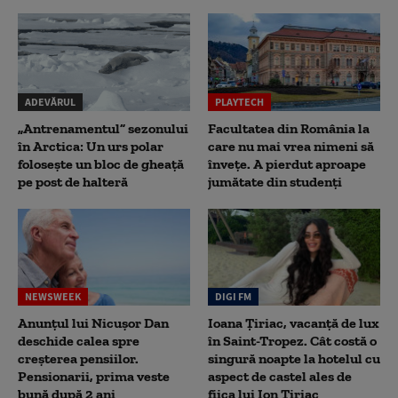
ADEVĂRUL
PLAYTECH
„Antrenamentul” sezonului
Facultatea din România la
în Arctica: Un urs polar
care nu mai vrea nimeni să
folosește un bloc de gheață
înveţe. A pierdut aproape
pe post de halteră
jumătate din studenţi
NEWSWEEK
DIGI FM
Anunțul lui Nicușor Dan
Ioana Țiriac, vacanță de lux
deschide calea spre
în Saint-Tropez. Cât costă o
creșterea pensiilor.
singură noapte la hotelul cu
Pensionarii, prima veste
aspect de castel ales de
bună după 2 ani
fiica lui Ion Țiriac