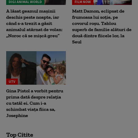
DIGI ANIMAL WORLD
FILM NOW
A lăsat geamul mașinii
Matt Damon, eclipsat de
deschis peste noapte, iar
frumoasa lui soție, pe
când s-a trezit a găsit
covorul roșu. Tablou
animalul atârnat de volan:
superb de familie alături de
„Noroc că se mișcă greu”
două dintre fiicele lor, la
Seul
UTV
Gina Pistol a vorbit pentru
prima dată despre relația
cu tatăl ei. Cum i-a
schimbat viața fiica sa,
Josephine
Top Citite