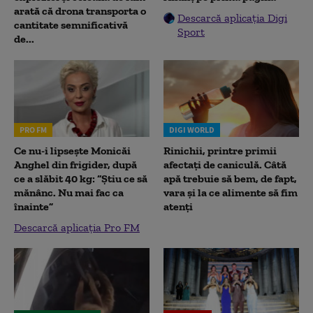
arată că drona transporta o
Descarcă aplicația Digi
cantitate semnificativă
Sport
de...
PRO FM
DIGI WORLD
Ce nu-i lipsește Monicăi
Rinichii, printre primii
Anghel din frigider, după
afectați de caniculă. Câtă
ce a slăbit 40 kg: “Știu ce să
apă trebuie să bem, de fapt,
mănânc. Nu mai fac ca
vara și la ce alimente să fim
înainte”
atenți
Descarcă aplicația Pro FM