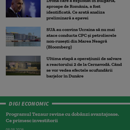
Drona care a explodat în Bulgaria,
aproape de România, a fost
identificată. Ce arată analiza
preliminară a epavei
SUA au convins Ucraina să nu mai
atace conducta CPC şi petrolierele
non-ruseşti din Marea Neagră
(Bloomberg)
Ultima etapă a operațiunii de salvare
a reactorului 2 de la Cernavodă. Când
se vor vedea efectele scufundării
barjelor în Dunăre
DIGI ECONOMIC
Programul Tezaur revine cu dobânzi avantajoase.
Ce primesc investitorii
08.08.2026