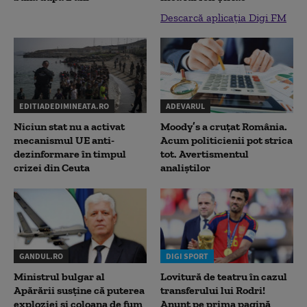
Descarcă aplicația Digi FM
EDITIADEDIMINEATA.RO
ADEVARUL
Niciun stat nu a activat
Moody’s a cruțat România.
mecanismul UE anti-
Acum politicienii pot strica
dezinformare în timpul
tot. Avertismentul
crizei din Ceuta
analiștilor
GANDUL.RO
DIGI SPORT
Ministrul bulgar al
Lovitură de teatru în cazul
Apărării susține că puterea
transferului lui Rodri!
exploziei și coloana de fum
Anunț pe prima pagină