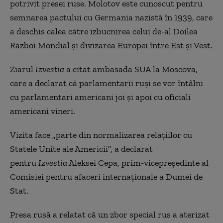
potrivit presei ruse. Molotov este cunoscut pentru
semnarea pactului cu Germania nazistă în 1939, care
a deschis calea către izbucnirea celui de-al Doilea
Război Mondial şi divizarea Europei între Est şi Vest.
Ziarul
Izvestia
a citat ambasada SUA la Moscova,
care a declarat că parlamentarii ruşi se vor întâlni
cu parlamentari americani joi şi apoi cu oficiali
americani vineri.
Vizita face „parte din normalizarea relaţiilor cu
Statele Unite ale Americii”, a declarat
pentru
Izvestia
Aleksei Cepa, prim-vicepreşedinte al
Comisiei pentru afaceri internaţionale a Dumei de
Stat.
Presa rusă a relatat că un zbor special rus a aterizat