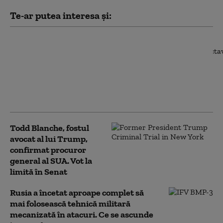
Te-ar putea interesa și:
Radu Miruță: „Am găsit
cea mai eficientă
metodă pentru
doborârea dronelor
rusești. Funcționează
cu succes”
Todd Blanche, fostul
avocat al lui Trump,
confirmat procuror
general al SUA. Vot la
limită în Senat
Rusia a încetat aproape complet să
mai folosească tehnică militară
mecanizată în atacuri. Ce se ascunde