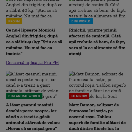
PRO FM
DIGI WORLD
Ce nu-i lipsește Monicăi
Rinichii, printre primii
Anghel din frigider, după
afectați de caniculă. Câtă
ce a slăbit 40 kg: “Știu ce să
apă trebuie să bem, de fapt,
mănânc. Nu mai fac ca
vara și la ce alimente să fim
înainte”
atenți
Descarcă aplicația Pro FM
DIGI ANIMAL WORLD
FILM NOW
A lăsat geamul mașinii
Matt Damon, eclipsat de
deschis peste noapte, iar
frumoasa lui soție, pe
când s-a trezit a găsit
covorul roșu. Tablou
animalul atârnat de volan:
superb de familie alături de
„Noroc că se mișcă greu”
două dintre fiicele lor, la