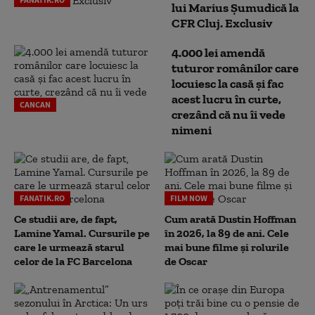
lui Marius Șumudică la
CFR Cluj. Exclusiv
4.000 lei amendă
tuturor românilor care
locuiesc la casă și fac
acest lucru în curte,
CANCAN
crezând că nu îi vede
nimeni
FANATIK.RO
FILM NOW
Ce studii are, de fapt,
Cum arată Dustin Hoffman
Lamine Yamal. Cursurile pe
în 2026, la 89 de ani. Cele
care le urmează starul
mai bune filme și rolurile
celor de la FC Barcelona
de Oscar