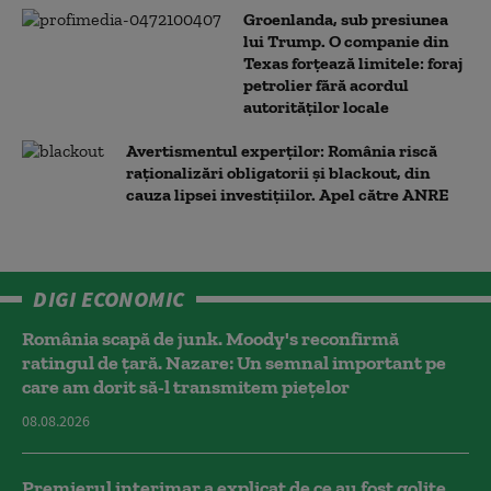
Groenlanda, sub presiunea
lui Trump. O companie din
Texas forțează limitele: foraj
petrolier fără acordul
autorităților locale
Avertismentul experților: România riscă
raționalizări obligatorii și blackout, din
cauza lipsei investițiilor. Apel către ANRE
DIGI ECONOMIC
România scapă de junk. Moody's reconfirmă
ratingul de țară. Nazare: Un semnal important pe
care am dorit să-l transmitem piețelor
08.08.2026
Premierul interimar a explicat de ce au fost golite