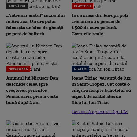
ADEVĂRUL
PLAYTECH
„Antrenamentul” sezonului
În ce orașe din Europa poți
în Arctica: Un urs polar
trăi bine cu o pensie de
folosește un bloc de gheață
1.500 de euro pe lună.
pe post de halteră
Costurile reale
NEWSWEEK
DIGI FM
Anunțul lui Nicușor Dan
Ioana Țiriac, vacanță de lux
deschide calea spre
în Saint-Tropez. Cât costă o
creșterea pensiilor.
singură noapte la hotelul cu
Pensionarii, prima veste
aspect de castel ales de
bună după 2 ani
fiica lui Ion Țiriac
Descarcă aplicația Digi FM