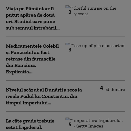
Viața pe Pământ ar fi
2
putut apărea de două
ori. Studiul care pune
sub semnul întrebării...
Medicamentele Colebil
3
și Panzcebil au fost
retrase din farmaciile
din România.
Explicația...
4
Nivelul scăzut al Dunării a scos la
iveală Podul lui Constantin, din
timpul Imperiului...
La câte grade trebuie
5
setat frigiderul.