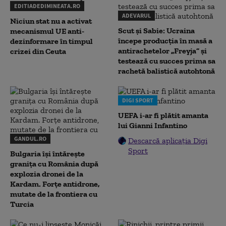
EDITIADEDIMINEATA.RO
ADEVARUL
Niciun stat nu a activat
Scut și Sabie: Ucraina
mecanismul UE anti-
începe producția în masă a
dezinformare în timpul
antirachetelor „Freyja” și
crizei din Ceuta
testează cu succes prima sa
rachetă balistică autohtonă
DIGI SPORT
UEFA i-ar fi plătit amanta
lui Gianni Infantino
GANDUL.RO
Descarcă aplicația Digi
Sport
Bulgaria își întărește
granița cu România după
explozia dronei de la
Kardam. Forțe antidrone,
mutate de la frontiera cu
Turcia