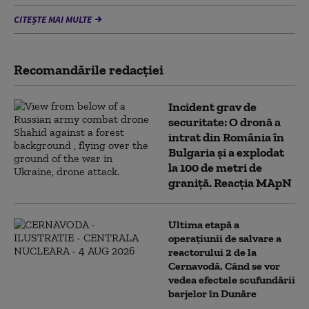
CITEȘTE MAI MULTE
Recomandările redacţiei
Incident grav de
securitate: O dronă a
intrat din România în
Bulgaria şi a explodat
la 100 de metri de
graniţă. Reacția MApN
Ultima etapă a
operațiunii de salvare a
reactorului 2 de la
Cernavodă. Când se vor
vedea efectele scufundării
barjelor în Dunăre