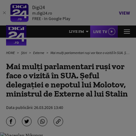
Digi24
VIEW
m.digi24.ro
FREE - In Google Play
LIVE TV
LIVE FM
HOME
Știri
Externe
Mai mulți parlamentari ruşi vor face o vizită în SUA. Șeful delegației e nepotul lui Molotov, ministrul de Externe al lui Stalin
Mai mulți parlamentari ruşi vor
face o vizită în SUA. Șeful
delegației e nepotul lui Molotov,
ministrul de Externe al lui Stalin
Data publicării:
26.03.2026 13:40