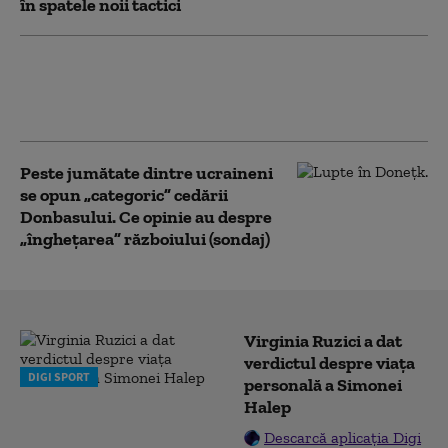
în spatele noii tactici
Radu Miruță: Rusia își va modifica
în continuare tactica, iar noi va
trebui să ne adaptăm permanent
Peste jumătate dintre ucraineni
se opun „categoric” cedării
Donbasului. Ce opinie au despre
„înghețarea” războiului (sondaj)
Virginia Ruzici a dat
verdictul despre viața
DIGI SPORT
personală a Simonei
Halep
Descarcă aplicația Digi