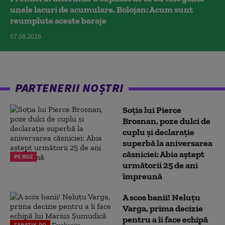
unele lacuri de acumulare. Bolojan: Acum sunt
reumplute aceste baraje
07.08.2026
PARTENERII NOȘTRI
Soția lui Pierce
Brosnan, poze dulci de
cuplu și declarație
superbă la aniversarea
căsniciei: Abia aștept
PE ROZ
următorii 25 de ani
împreună
A scos banii! Neluțu
Varga, prima decizie
pentru a îi face echipă
FANATIK.RO