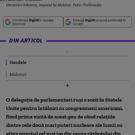
Viaceslav Nikonov, nepotul lui Molotov. Foto: Profimedia
Urmărește
Digi24
în Google
Adaugă
Digi24
ca sursă preferată în
Discover
Google
DIN ARTICOL
Gazdele
Molotov
O delegaţie de parlamentari ruşi a sosit în Statele
Unite pentru întâlniri cu congresmeni americani,
fiind prima vizită de acest gen de când relaţiile
dintre cele două mari puteri nucleare ale lumii au
atins punctul cel mai jos din cauza războiului din