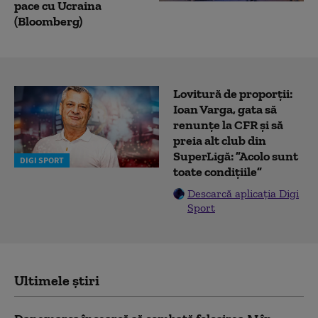
pace cu Ucraina
(Bloomberg)
Lovitură de proporții:
Ioan Varga, gata să
renunțe la CFR și să
preia alt club din
SuperLigă: ”Acolo sunt
DIGI SPORT
toate condițiile”
Descarcă aplicația Digi
Sport
Ultimele știri