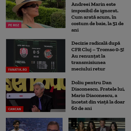
Andreei Marin este
imposibil de ignorat.
Cum arată acum, în
costum de baie, la 51 de
PE ROZ
ani
Decizie radicală după
CFR Cluj – Tromso 0-5!
Au renunțat la
transmisiunea
meciului retur
FANATIK.RO
Doliu pentru Dan
Diaconescu. Fratele lui,
Mario Diaconescu, a
încetat din viață la doar
60 de ani
CANCAN