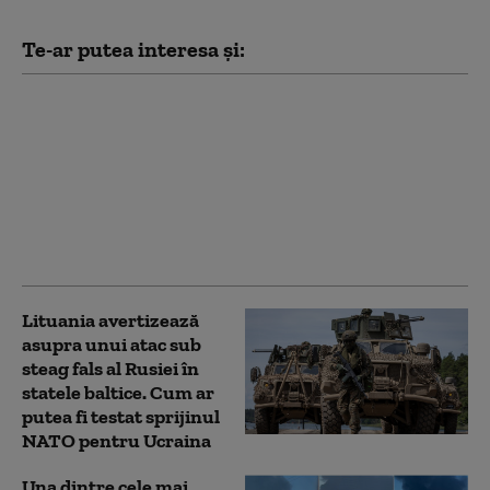
Te-ar putea interesa și:
Văduva activistului
Navalnîi îndeamnă
ruşii să voteze partidul
liberal Iabloko,
formațiune care se
opune continuării
războiului
Lituania avertizează
asupra unui atac sub
steag fals al Rusiei în
statele baltice. Cum ar
putea fi testat sprijinul
NATO pentru Ucraina
Una dintre cele mai