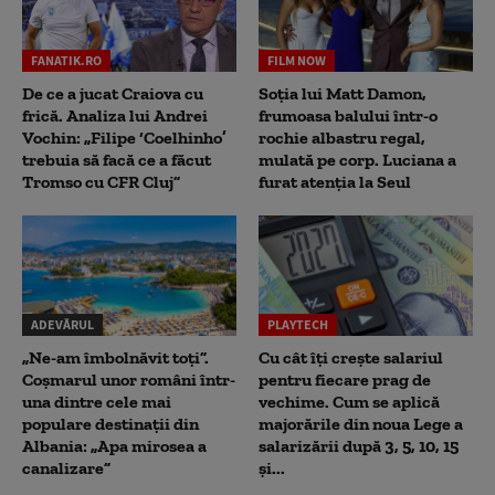
FANATIK.RO
FILM NOW
De ce a jucat Craiova cu
Soția lui Matt Damon,
frică. Analiza lui Andrei
frumoasa balului într-o
Vochin: „Filipe ‘Coelhinho’
rochie albastru regal,
trebuia să facă ce a făcut
mulată pe corp. Luciana a
Tromso cu CFR Cluj”
furat atenția la Seul
ADEVĂRUL
PLAYTECH
„Ne-am îmbolnăvit toți”.
Cu cât îți crește salariul
Coșmarul unor români într-
pentru fiecare prag de
una dintre cele mai
vechime. Cum se aplică
populare destinații din
majorările din noua Lege a
Albania: „Apa mirosea a
salarizării după 3, 5, 10, 15
canalizare”
și...