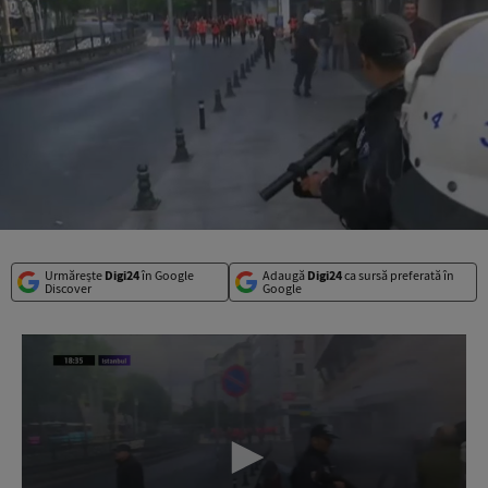
Urmărește
Digi24
în Google
Adaugă
Digi24
ca sursă preferată în
Discover
Google