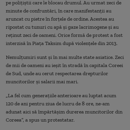
pe poliţiştii care le blocau drumul. Au urmat zeci de
minute de confruntări, în care manifestanţii au
aruncat cu pietre în forţele de ordine. Acestea au
ripostat cu tunuri cu apă şi gaze lacrimogene şi au
reţinut zeci de oameni. Orice formă de protest a fost
interzisă în Piaţa Taksim după violenţele din 2013.
Nemulţumiri sunt şi în mai multe state asiatice. Zeci
de mii de oameni au ieşit în stradă în capitala Coreei
de Sud, unde au cerut respectarea drepturilor
muncitorilor şi salarii mai mari.
„La fel cum generaţiile anterioare au luptat acum
120 de ani pentru ziua de lucru de 8 ore, ne-am
adunat aici să împărtăşim durerea muncitorilor din
Coreea”, a spus un protestatar.