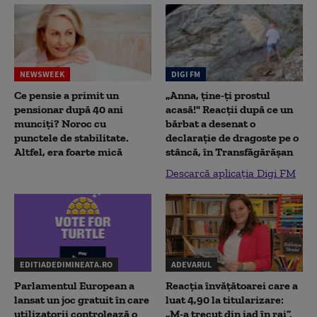
NEWSWEEK
DIGI FM
Ce pensie a primit un
„Anna, ţine-ţi prostul
pensionar după 40 ani
acasă!" Reacţii după ce un
munciți? Noroc cu
bărbat a desenat o
punctele de stabilitate.
declaraţie de dragoste pe o
Altfel, era foarte mică
stâncă, în Transfăgărăşan
Descarcă aplicația Digi FM
EDITIADEDIMINEATA.RO
ADEVARUL
Parlamentul European a
Reacția învățătoarei care a
lansat un joc gratuit în care
luat 4,90 la titularizare:
utilizatorii controlează o
„M-a trecut din iad în rai”.