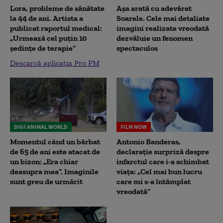
Lora, probleme de sănătate
Așa arată cu adevărat
la 44 de ani. Artista a
Soarele. Cele mai detaliate
publicat raportul medical:
imagini realizate vreodată
„Urmează cel puțin 10
dezvăluie un fenomen
ședințe de terapie”
spectaculos
Descarcă aplicația Pro FM
DIGI ANIMAL WORLD
FILM NOW
Momentul când un bărbat
Antonio Banderas,
de 65 de ani este atacat de
declarație surpriză despre
un bizon: „Era chiar
infarctul care i-a schimbat
deasupra mea”. Imaginile
viața: „Cel mai bun lucru
sunt greu de urmărit
care mi s-a întâmplat
vreodată”