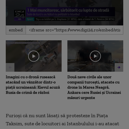
0
embed
seconds
of
1
minute,
57
seconds
Imagini cu o dronă rusească
Două nave civile ale unor
atacând un vânzător dintr-o
companii turcești, atacate cu
piață ucraineană: Kievul acuză
drone în Marea Neagră.
Rusia de crimă de război
Ankara cere Rusiei și Ucrainei
măsuri urgente
Furioşi că nu sunt lăsaţi să protesteze în Piaţa
Taksim, sute de locuitori ai Istanbulului i-au atacat