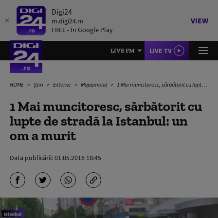
Digi24
VIEW
m.digi24.ro
FREE - In Google Play
LIVE TV
LIVE FM
HOME
Știri
Externe
Mapamond
1 Mai muncitoresc, sărbătorit cu lupte de stradă la Istanbul: un om a murit
1 Mai muncitoresc, sărbătorit cu
lupte de stradă la Istanbul: un
om a murit
Data publicării:
01.05.2016 18:45