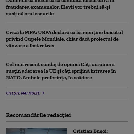
Danemarca încearcă să combată folosirea AI în
fraudarea examenelor. Elevii vor trebui să-şi
susţină oral eseurile
Criză la FIFA: UEFA declară că îşi menţine boicotul
privind Cupele Mondiale, chiar dacă proiectul de
vânzare a fost retras
Cel mai recent sondaj de opinie: Câți ucraineni
susțin aderarea la UE și câți sprijină intrarea în
NATO. Ambele preferințe, în scădere
CITEȘTE MAI MULTE
Recomandările redacţiei
Cristian Bușoi: