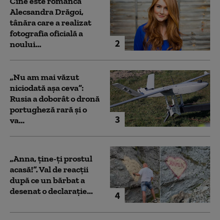
Cine este românca
Alecsandra Drăgoi,
tânăra care a realizat
fotografia oficială a
2
noului...
„Nu am mai văzut
niciodată așa ceva”:
Rusia a doborât o dronă
portugheză rară și o
3
va...
„Anna, ţine-ţi prostul
acasă!”. Val de reacții
după ce un bărbat a
desenat o declarație...
4