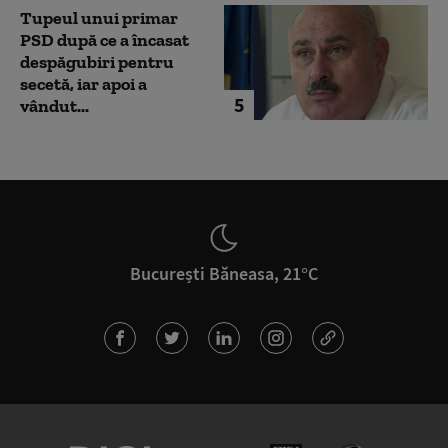
Tupeul unui primar
PSD după ce a încasat
despăgubiri pentru
secetă, iar apoi a
5
vândut...
București Băneasa, 21°C