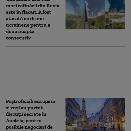
mari rafinării din Rusia
este în flăcări. A fost
atacată de drone
ucrainene pentru a
doua noapte
consecutiv
Atacurile rusești fac
noi victime în Ucraina.
Trei oameni au fost
uciși în regiunea
Harkov
Foști oficiali europeni
și ruși au purtat
discuții secrete în
Austria, pentru
posibile negocieri de