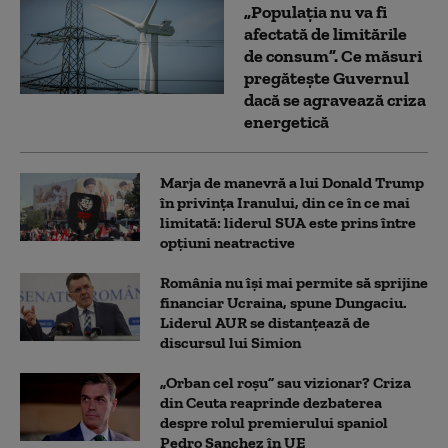
„Populația nu va fi
afectată de limitările
de consum”. Ce măsuri
pregătește Guvernul
dacă se agravează criza
energetică
Marja de manevră a lui Donald Trump
în privința Iranului, din ce în ce mai
limitată: liderul SUA este prins între
opțiuni neatractive
România nu își mai permite să sprijine
financiar Ucraina, spune Dungaciu.
Liderul AUR se distanțează de
discursul lui Simion
„Orban cel roșu” sau vizionar? Criza
din Ceuta reaprinde dezbaterea
despre rolul premierului spaniol
Pedro Sanchez în UE