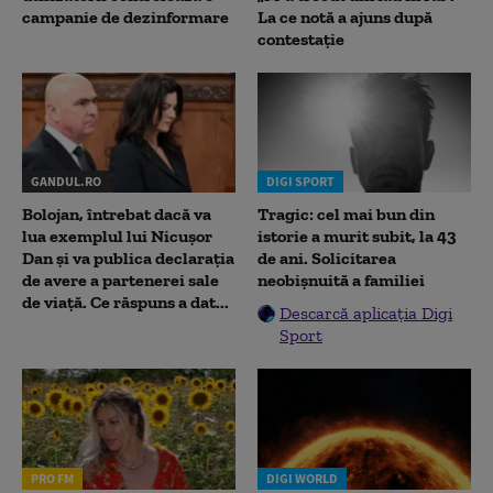
campanie de dezinformare
La ce notă a ajuns după
contestație
GANDUL.RO
DIGI SPORT
Bolojan, întrebat dacă va
Tragic: cel mai bun din
lua exemplul lui Nicușor
istorie a murit subit, la 43
Dan și va publica declarația
de ani. Solicitarea
de avere a partenerei sale
neobișnuită a familiei
de viață. Ce răspuns a dat...
Descarcă aplicația Digi
Sport
PRO FM
DIGI WORLD