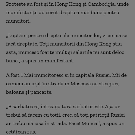
Proteste au fost şi în Hong Kong şi Cambodgia, unde
manifestanţii au cerut drepturi mai bune pentru
muncitori.
„Luptăm pentru drepturile muncitorilor, vrem să se
facă dreptate. Toţi muncitorii din Hong Kong ştiu
asta, muncesc foarte mult şi salariile nu sunt deloc
bune”, a spus un manifestant.
A fost 1 Mai muncitoresc şi în capitala Rusiei. Mii de
oameni au ieşit în stradă în Moscova cu steaguri,
baloane şi pancarte.
„E sărbătoare, întreaga ţară sărbătoreşte. Aşa ar
trebui să facem cu toţii, cred că toţi patrioţii Rusiei
ar trebui să iasă în stradă. Pace! Muncă!”, a spus un
cetățean rus.