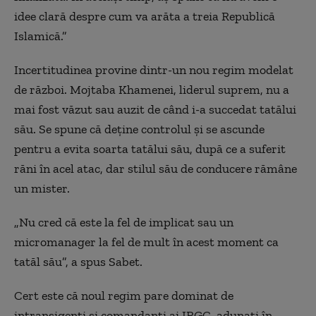
idee clară despre cum va arăta a treia Republică
Islamică.”
Incertitudinea provine dintr-un nou regim modelat
de război. Mojtaba Khamenei, liderul suprem, nu a
mai fost văzut sau auzit de când i-a succedat tatălui
său. Se spune că deține controlul și se ascunde
pentru a evita soarta tatălui său, după ce a suferit
răni în acel atac, dar stilul său de conducere rămâne
un mister.
„Nu cred că este la fel de implicat sau un
micromanager la fel de mult în acest moment ca
tatăl său”, a spus Sabet.
Cert este că noul regim pare dominat de
intransigenți și comandanți ai IRGC, adunați în