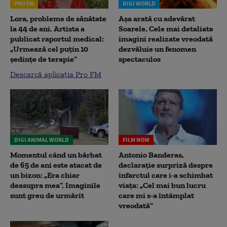
PRO FM
DIGI WORLD
Lora, probleme de sănătate
Așa arată cu adevărat
la 44 de ani. Artista a
Soarele. Cele mai detaliate
publicat raportul medical:
imagini realizate vreodată
„Urmează cel puțin 10
dezvăluie un fenomen
ședințe de terapie”
spectaculos
Descarcă aplicația Pro FM
DIGI ANIMAL WORLD
FILM NOW
Momentul când un bărbat
Antonio Banderas,
de 65 de ani este atacat de
declarație surpriză despre
un bizon: „Era chiar
infarctul care i-a schimbat
deasupra mea”. Imaginile
viața: „Cel mai bun lucru
sunt greu de urmărit
care mi s-a întâmplat
vreodată”