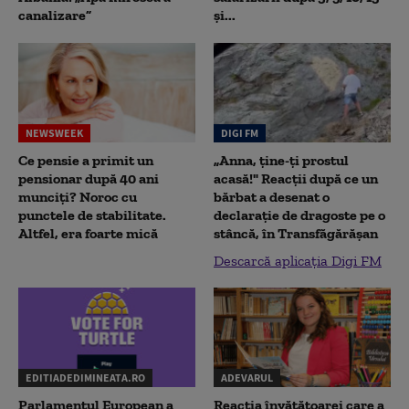
canalizare”
și...
NEWSWEEK
DIGI FM
Ce pensie a primit un
„Anna, ţine-ţi prostul
pensionar după 40 ani
acasă!" Reacţii după ce un
munciți? Noroc cu
bărbat a desenat o
punctele de stabilitate.
declaraţie de dragoste pe o
Altfel, era foarte mică
stâncă, în Transfăgărăşan
Descarcă aplicația Digi FM
EDITIADEDIMINEATA.RO
ADEVARUL
Parlamentul European a
Reacția învățătoarei care a