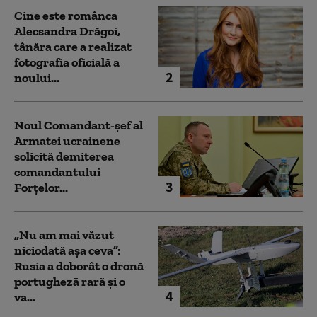
Cine este românca
Alecsandra Drăgoi,
tânăra care a realizat
fotografia oficială a
2
noului...
Noul Comandant-șef al
Armatei ucrainene
solicită demiterea
comandantului
3
Forțelor...
„Nu am mai văzut
niciodată așa ceva”:
Rusia a doborât o dronă
portugheză rară și o
4
va...