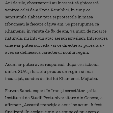
Ani de zile, observatorii au încercat să ghicească
venirea celei de-a Treia Republici, în timp ce
sancțiunile slăbeau țara și protestele în masă
izbucneau la fiecare câțiva ani. Se presupunea că
Khamenei, în vârstă de 85 de ani, va muri de moarte
naturală, nu într-un atac aerian israelian. Întrebarea
cine i-ar putea succeda - și ce direcție ar putea lua -
avea să definească caracterul noului regim.
Acum ar putea avea răspunsul, după ce războiul
dintre SUA și Israel a produs un regim și mai
încurajat, condus de fiul lui Khamenei,
Mojtaba.
Farzan Sabet, expert în Iran și cercetător-șef la
Institutul de Studii Postuniversitare din Geneva, a
afirma
t: „Această tranziție a avut loc acum. A fost
finalizată. În același timp, aș spune că nu avem o