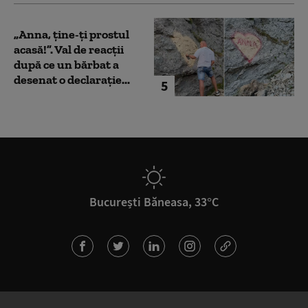
„Anna, ţine-ţi prostul
acasă!”. Val de reacții
după ce un bărbat a
desenat o declarație...
5
București Băneasa, 33°C