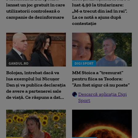
lansat un joc gratuit în care
luat 4,90 la titularizare:
utilizatorii controlează o
„M-a trecut din iad în rai”.
campanie de dezinformare
La ce notă a ajuns după
contestație
GANDUL.RO
DIGI SPORT
Bolojan, întrebat dacă va
MM Stoica a ”tremurat”
lua exemplul lui Nicușor
pentru fiica sa Teodora:
Dan și va publica declarația
”Am fost sigur că nu poate”
de avere a partenerei sale
Descarcă aplicația Digi
de viață. Ce răspuns a dat...
Sport