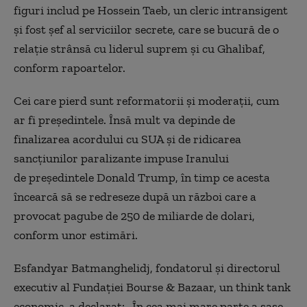
figuri includ pe Hossein Taeb, un cleric intransigent
și fost șef al serviciilor secrete, care se bucură de o
relație strânsă cu liderul suprem și cu Ghalibaf,
conform rapoartelor.
Cei care pierd sunt reformatorii și moderații, cum
ar fi președintele. Însă mult va depinde de
finalizarea acordului cu SUA și de ridicarea
sancțiunilor paralizante impuse Iranului
de președintele
Donald
Trump, în timp ce acesta
încearcă să se redreseze după un război care a
provocat pagube de 250 de miliarde de dolari,
conform unor estimări.
Esfandyar Batmanghelidj, fondatorul și directorul
executiv al Fundației Bourse & Bazaar, un think tank
economic, a declarat: „În cea mai mare parte a șase