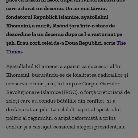
care a durat un deceniu. Un an mai târziu,
fondatorul Republicii Islamice, ayatollahul
Khomeini, a murit, lăsând țara într-o stare de
dezordine la un deceniu după ce l-a răsturnat pe
șah. Era
u
zorii celei de-a Doua Republici,
scrie
The
Times
.
Ayatollahul Khamenei a apărut ca succesor al lui
Khomeini, bucurându-se de loialitatea radicalilor și
conservatorilor țării, în timp ce Corpul Gărzilor
Revoluționare Islamice (IRGC), o forță pretoriană de
zeloți care au condus bătăliile din conflict, și-a
desfășurat aripile. La celălalt capăt al spectrului
politic al regimului, o aripă reformistă a prins
contur și a câștigat ocazional alegeri prezidențiale.