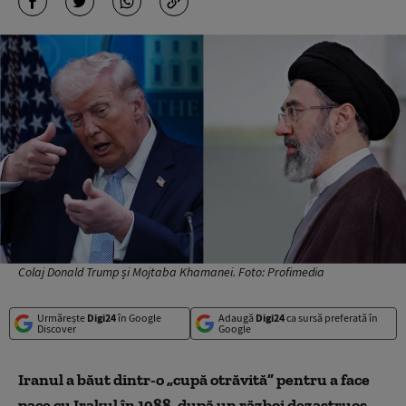
Colaj Donald Trump și Mojtaba Khamanei. Foto: Profimedia
Urmărește
Digi24
în Google
Adaugă
Digi24
ca sursă preferată în
Discover
Google
Iranul a băut dintr-o „cup
ă
otrăvit
ă
” pentru a face
pace cu Irakul în 1988, după un război
dezastruos