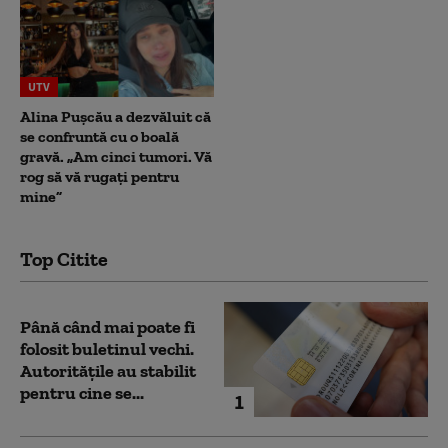
UTV
Alina Pușcău a dezvăluit că
se confruntă cu o boală
gravă. „Am cinci tumori. Vă
rog să vă rugați pentru
mine”
Top Citite
Până când mai poate fi
folosit buletinul vechi.
Autoritățile au stabilit
pentru cine se...
1