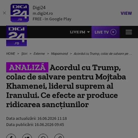
Digi24
VIEW
m.digi24.ro
FREE - In Google Play
LIVE TV
LIVE FM
HOME
Știri
Externe
Mapamond
Acordul cu Trump, colac de salvare pentru Mojtaba Khamenei, liderul suprem al Iranului. Ce efecte ar produce ridicarea sancțiunilor
ANALIZĂ
Acordul cu Trump,
colac de salvare pentru Mojtaba
Khamenei, liderul suprem al
Iranului. Ce efecte ar produce
ridicarea sancțiunilor
Data actualizării:
16.06.2026 11:18
Data publicării:
16.06.2026 09:45