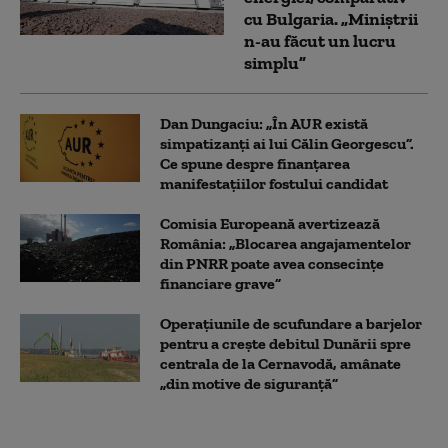
cu Bulgaria. „Miniștrii
n-au făcut un lucru
simplu”
Dan Dungaciu: „În AUR există
simpatizanți ai lui Călin Georgescu”.
Ce spune despre finanțarea
manifestațiilor fostului candidat
Comisia Europeană avertizează
România: „Blocarea angajamentelor
din PNRR poate avea consecințe
financiare grave”
Operaţiunile de scufundare a barjelor
pentru a creşte debitul Dunării spre
centrala de la Cernavodă, amânate
„din motive de siguranţă”