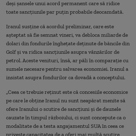
deși șansele unui acord permanent care să ridice
toate sancțiunile par puțin probabile deocamdată.
Iranul susține că acordul preliminar, care este
așteptat să fie semnat vineri, va debloca miliarde de
dolari din fondurile înghețate deținute de băncile din
Golf și va ridica sancțiunile asupra vânzărilor de
petrol. Aceste venituri, însă, ar păli în comparație cu
sumele necesare pentru salvarea economiei. Iranul a
insistat asupra fondurilor ca dovadă a conceptului.
„Ceea ce trebuie reținut este că
concesi
ile
economice
pe care le obține Iranul nu sunt neapărat menite să
ofere Iranului o scutire de sancțiuni și de daunele
cauzate în timpul războiului, ci sunt concepute ca o
modalitate de a testa angajamentul SUA în ceea ce
privește capacitatea de a oferi mai multă scutire