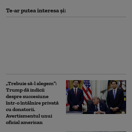
Te-ar putea interesa și:
„O perioadă dificilă
pentru Europa”.
Bătrânul continent,
afectat de războaiele
din Ucraina și Iran,
incendii forestiere și
migrație
„Trebuie să-l alegem”:
Trump dă indicii
despre succesiune
într-o întâlnire privată
cu donatorii.
Avertismentul unui
oficial american