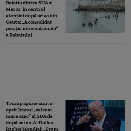
Relația dintre SUA și
Maroc, în centrul
atenției după criza din
Ceuta: „A consolidat
poziția internațională”
a Rabatului
Premierul Canadei îl
ironizează pe Trump
după o problemă cu
teleprompterul: „Nu
văd acest lucru ca pe o
conspirație”
Trump spune cum a
oprit Iranul „cel mai
mare atac” al SUA de
după cel de-Al Doilea
Război Mondial: „Eram