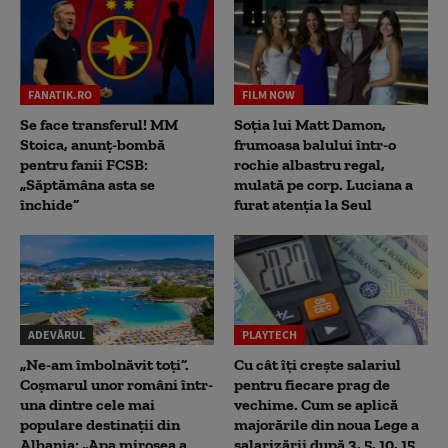
FANATIK.RO
FILM NOW
Se face transferul! MM
Soția lui Matt Damon,
Stoica, anunț-bombă
frumoasa balului într-o
pentru fanii FCSB:
rochie albastru regal,
„Săptămâna asta se
mulată pe corp. Luciana a
închide”
furat atenția la Seul
ADEVĂRUL
PLAYTECH
„Ne-am îmbolnăvit toți”.
Cu cât îți crește salariul
Coșmarul unor români într-
pentru fiecare prag de
una dintre cele mai
vechime. Cum se aplică
populare destinații din
majorările din noua Lege a
Albania: „Apa mirosea a
salarizării după 3, 5, 10, 15