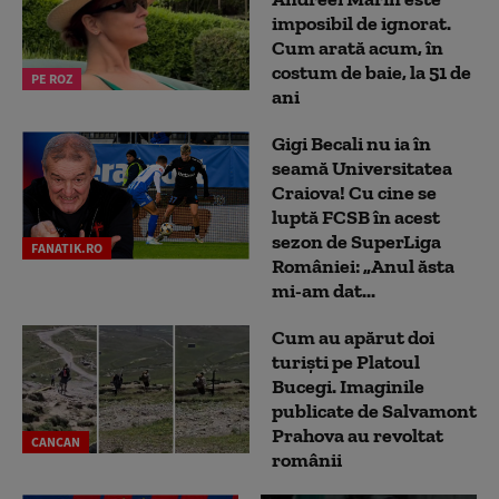
imposibil de ignorat.
Cum arată acum, în
costum de baie, la 51 de
PE ROZ
ani
Gigi Becali nu ia în
seamă Universitatea
Craiova! Cu cine se
luptă FCSB în acest
sezon de SuperLiga
FANATIK.RO
României: „Anul ăsta
mi-am dat...
Cum au apărut doi
turiști pe Platoul
Bucegi. Imaginile
publicate de Salvamont
Prahova au revoltat
CANCAN
românii