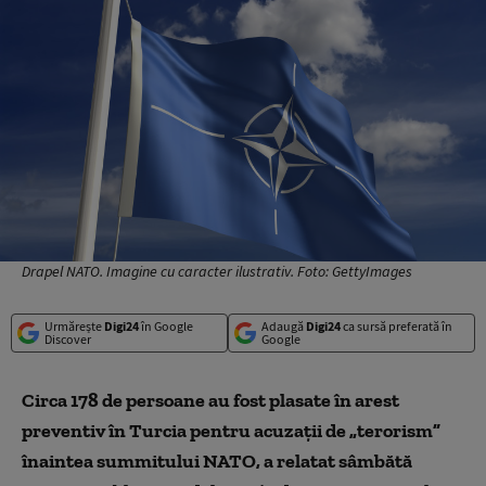
Drapel NATO. Imagine cu caracter ilustrativ. Foto: GettyImages
Urmărește
Digi24
în Google
Adaugă
Digi24
ca sursă preferată în
Discover
Google
Circa 178 de persoane au fost plasate în arest
preventiv în Turcia pentru acuzaţii de „terorism”
înaintea summitului NATO, a relatat sâmbătă