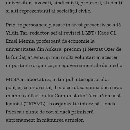
universitari, avocaţi, sindicalişti, profesori, studenţi
şi alţi reprezentanţi ai societăţii civile.
Printre persoanele plasate în arest preventiv se află
Yildiz Tar, redactor-şef al revistei LGBT+ Kaos GL,
Emel Memis, profesoară de economie la
universitatea din Ankara, precum şi Nevzat Ozer de
la fundaţia Tema, şi mai mulţi voluntari ai acestei
importante organizaţii neguvernamentale de mediu.
MLSA a raportat că, în timpul interogatoriilor
poliţiei, celor arestaţi li s-a cerut să spună dacă erau
membri ai Partidului Comunist din Turcia/marxist-
leninist (TKP/ML) - o organizaţie interzisă -, dacă
foloseau nume de cod şi dacă primiseră
antrenament în mânuirea armelor.