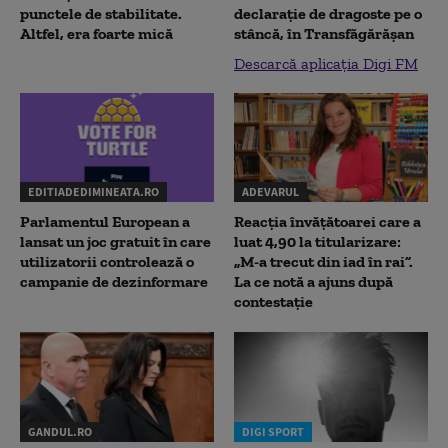
punctele de stabilitate.
declaraţie de dragoste pe o
Altfel, era foarte mică
stâncă, în Transfăgărăşan
Descarcă aplicația Digi FM
EDITIADEDIMINEATA.RO
ADEVARUL
Parlamentul European a
Reacția învățătoarei care a
lansat un joc gratuit în care
luat 4,90 la titularizare:
utilizatorii controlează o
„M-a trecut din iad în rai”.
campanie de dezinformare
La ce notă a ajuns după
contestație
GANDUL.RO
DIGI SPORT