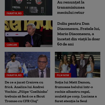
Au renunțat la
transmisiunea
meciului retur
FANATIK.RO
Doliu pentru Dan
Diaconescu. Fratele lui,
Mario Diaconescu, a
încetat din viață la doar
60 de ani
CANCAN
FANATIK.RO
FILM NOW
De ce a jucat Craiova cu
Soția lui Matt Damon,
frică. Analiza lui Andrei
frumoasa balului într-o
Vochin: „Filipe ‘Coelhinho’
rochie albastru regal,
trebuia să facă ce a făcut
mulată pe corp. Luciana a
Tromso cu CFR Cluj”
furat atenția la Seul