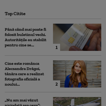
Top Citite
Până când mai poate fi
folosit buletinul vechi.
Autoritățile au stabilit
pentru cine se...
1
Cine este românca
Alecsandra Drăgoi,
tânăra care a realizat
fotografia oficială a
2
noului...
„Nu am mai văzut
niciodată așa ceva”: