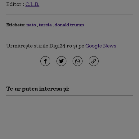
Editor :
C.L.B.
Etichete:
nato
turcia
donald trump
Urmărește știrile Digi24.ro și pe
Google News
Te-ar putea interesa și:
Cel mai recent sondaj
de opinie: Câți
ucraineni susțin
aderarea la UE și câți
sprijină intrarea în