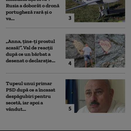
Rusia a doborât o dronă
portugheză rară și o
3
va...
„Anna, ţine-ţi prostul
acasă!”. Val de reacții
după ce un bărbat a
desenat o declarație...
4
Tupeul unui primar
PSD după ce a încasat
despăgubiri pentru
secetă, iar apoi a
5
vândut...