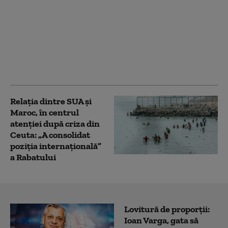
„Trebuie să-l alegem”:
Trump dă indicii
despre succesiune
într-o întâlnire privată
cu donatorii.
Avertismentul unui
oficial american
Relația dintre SUA și
Maroc, în centrul
atenției după criza din
Ceuta: „A consolidat
poziția internațională”
a Rabatului
Lovitură de proporții:
Ioan Varga, gata să