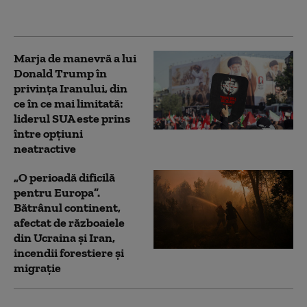
NATO. Ambele
preferințe, în scădere
Marja de manevră a lui
Donald Trump în
privința Iranului, din
ce în ce mai limitată:
liderul SUA este prins
între opțiuni
neatractive
„O perioadă dificilă
pentru Europa”.
Bătrânul continent,
afectat de războaiele
din Ucraina și Iran,
incendii forestiere și
migrație