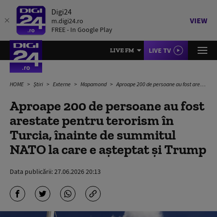
Digi24
VIEW
m.digi24.ro
FREE - In Google Play
LIVE TV
LIVE FM
HOME
Știri
Externe
Mapamond
Aproape 200 de persoane au fost arestate pentru terorism în Turcia, înainte de summitul NATO la care e așteptat și Trump
Aproape 200 de persoane au fost
arestate pentru terorism în
Turcia, înainte de summitul
NATO la care e așteptat și Trump
Data publicării:
27.06.2026 20:13