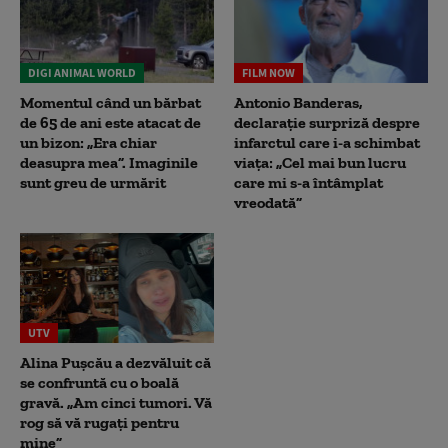
DIGI ANIMAL WORLD
FILM NOW
Momentul când un bărbat
Antonio Banderas,
de 65 de ani este atacat de
declarație surpriză despre
un bizon: „Era chiar
infarctul care i-a schimbat
deasupra mea”. Imaginile
viața: „Cel mai bun lucru
sunt greu de urmărit
care mi s-a întâmplat
vreodată”
UTV
Alina Pușcău a dezvăluit că
se confruntă cu o boală
gravă. „Am cinci tumori. Vă
rog să vă rugați pentru
mine”