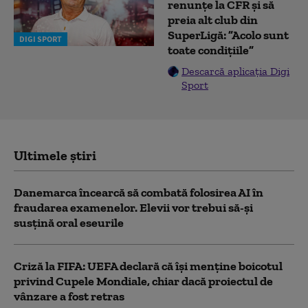
renunțe la CFR și să
preia alt club din
SuperLigă: ”Acolo sunt
DIGI SPORT
toate condițiile”
Descarcă aplicația Digi
Sport
Ultimele știri
Danemarca încearcă să combată folosirea AI în
fraudarea examenelor. Elevii vor trebui să-şi
susţină oral eseurile
Criză la FIFA: UEFA declară că îşi menţine boicotul
privind Cupele Mondiale, chiar dacă proiectul de
vânzare a fost retras