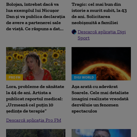
Bolojan, întrebat dacă va
Tragic: cel mai bun din
lua exemplul lui Nicușor
istorie a murit subit, la 43
Dan și va publica declarația
de ani. Solicitarea
de avere a partenerei sale
neobișnuită a familiei
de viață. Ce răspuns a dat...
Descarcă aplicația Digi
Sport
PRO FM
DIGI WORLD
Lora, probleme de sănătate
Așa arată cu adevărat
la 44 de ani. Artista a
Soarele. Cele mai detaliate
publicat raportul medical:
imagini realizate vreodată
„Urmează cel puțin 10
dezvăluie un fenomen
ședințe de terapie”
spectaculos
Descarcă aplicația Pro FM