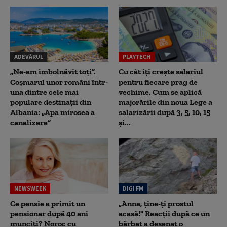
ADEVĂRUL
PLAYTECH
„Ne-am îmbolnăvit toți”.
Cu cât îți crește salariul
Coșmarul unor români într-
pentru fiecare prag de
una dintre cele mai
vechime. Cum se aplică
populare destinații din
majorările din noua Lege a
Albania: „Apa mirosea a
salarizării după 3, 5, 10, 15
canalizare”
și...
NEWSWEEK
DIGI FM
Ce pensie a primit un
„Anna, ţine-ţi prostul
pensionar după 40 ani
acasă!" Reacţii după ce un
munciți? Noroc cu
bărbat a desenat o