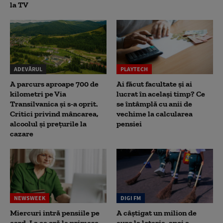
la TV
ADEVĂRUL
PLAYTECH
A parcurs aproape 700 de
Ai făcut facultate și ai
kilometri pe Via
lucrat în același timp? Ce
Transilvanica și s-a oprit.
se întâmplă cu anii de
Critici privind mâncarea,
vechime la calcularea
alcoolul și prețurile la
pensiei
cazare
NEWSWEEK
DIGI FM
Miercuri intră pensiile pe
A câștigat un milion de
card. La ce oră le primesc
euro la loterie, apoi a