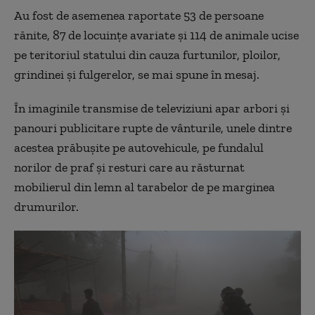
Au fost de asemenea raportate 53 de persoane
rănite, 87 de locuinţe avariate şi 114 de animale ucise
pe teritoriul statului din cauza furtunilor, ploilor,
grindinei şi fulgerelor, se mai spune în mesaj.
În imaginile transmise de televiziuni apar arbori şi
panouri publicitare rupte de vânturile, unele dintre
acestea prăbuşite pe autovehicule, pe fundalul
norilor de praf şi resturi care au răsturnat
mobilierul din lemn al tarabelor de pe marginea
drumurilor.