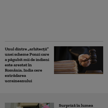
Caniculă extremă în
Europa: Franța a
înregistrat 5.764 de
decese suplimentare în
timpul valului de
căldură
Unul dintre „arhitecții”
unei scheme Ponzi care
a păgubit mii de indieni
este arestat în
România. India cere
extrădarea
ucraineanului
Surpriză în lumea