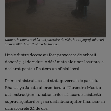
Oameni în timpul unei furtuni puternice de nisip, la Prayagraj, miercuri,
13 mai 2026. Foto: Profimedia Images
Unele dintre decese au fost provocate de arborii
doborâţi şi de zidurile dărâmate ale unor locuinţe, a
declarat pentru Reuters un oficial local.
Prim-ministrul acestui stat, guvernat de partidul
Bharatiya Janata al premierului Narendra Modi, a
dat instrucţiuni funcţionarilor să acorde asistenţă
supravieţuitorilor şi să distribuie ajutor financiar în
următoarele 24 de ore.