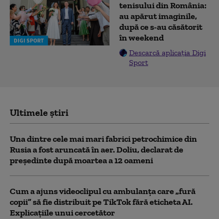
tenisului din România:
au apărut imaginile,
după ce s-au căsătorit
în weekend
DIGI SPORT
Descarcă aplicația Digi
Sport
Ultimele știri
Una dintre cele mai mari fabrici petrochimice din
Rusia a fost aruncată în aer. Doliu, declarat de
președinte după moartea a 12 oameni
Cum a ajuns videoclipul cu ambulanța care „fură
copii” să fie distribuit pe TikTok fără eticheta AI.
Explicațiile unui cercetător