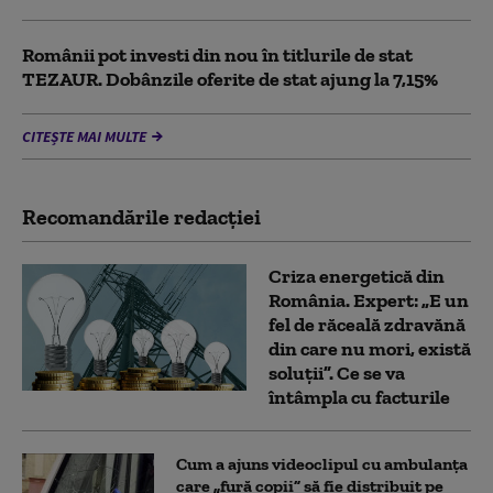
Românii pot investi din nou în titlurile de stat
TEZAUR. Dobânzile oferite de stat ajung la 7,15%
CITEȘTE MAI MULTE
Recomandările redacţiei
Criza energetică din
România. Expert: „E un
fel de răceală zdravănă
din care nu mori, există
soluții”. Ce se va
întâmpla cu facturile
Cum a ajuns videoclipul cu ambulanța
care „fură copii” să fie distribuit pe