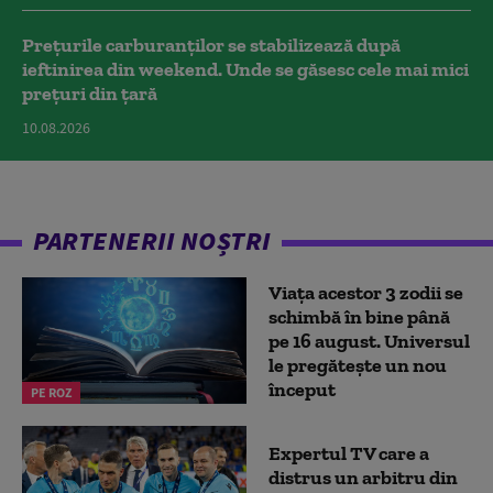
Prețurile carburanților se stabilizează după
ieftinirea din weekend. Unde se găsesc cele mai mici
prețuri din țară
10.08.2026
PARTENERII NOȘTRI
Viața acestor 3 zodii se
schimbă în bine până
pe 16 august. Universul
le pregătește un nou
început
PE ROZ
Expertul TV care a
distrus un arbitru din