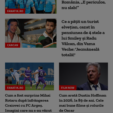
România. „E periculos,
nu slab!”
FANATIK.RO
Ce a pățit un turist
elvețian, cazat în
pensiunea de 4 stele a
lui Smiley și Radu
Vâlcan, din Vama
CANCAN
Veche: 'Jecmăneală
totală!'
FANATIK.RO
FILM NOW
Cum a fost surprins Mihai
Cum arată Dustin Hoffman
Rotaru după înfrângerea
în 2026, la 89 de ani. Cele
Craiovei cu FC Argeș.
mai bune filme și rolurile
Imagini care nu s-au văzut
de Oscar