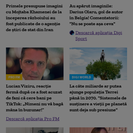
Primele presupuse imagini
Au apărut imaginile:
cu Mojtaba Khamenei de la
Darius Olaru, gol de autor
începerea războiului au
în Belgia! Comentatorii:
fost publicate de o agenție
"Nu se poate așa ceva"
de știri de stat din Iran
Descarcă aplicația Digi
Sport
PRO FM
DIGI WORLD
Lucian Viziru, reacție
La câte miliarde ar putea
fermă după ce a fost acuzat
ajunge populația Terrei
de fani că cere bani pe
până în 2070. "Sistemele de
TikTok: „Nimeni nu vă bagă
susținere a vieții pe planetă
mâna în buzunar!”
sunt deja sub presiune"
Descarcă aplicația Pro FM