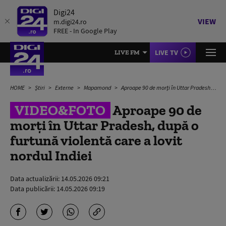
Digi24
VIEW
m.digi24.ro
FREE - In Google Play
LIVE TV
LIVE FM
HOME
Știri
Externe
Mapamond
Aproape 90 de morți în Uttar Pradesh, după o furtună violentă care a lovit nordul Indiei
VIDEO&FOTO
Aproape 90 de
morți în Uttar Pradesh, după o
furtună violentă care a lovit
nordul Indiei
Data actualizării:
14.05.2026 09:21
Data publicării:
14.05.2026 09:19