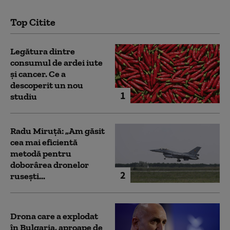
Top Citite
Legătura dintre
consumul de ardei iute
și cancer. Ce a
descoperit un nou
1
studiu
Radu Miruță: „Am găsit
cea mai eficientă
metodă pentru
doborârea dronelor
2
rusești...
Drona care a explodat
în Bulgaria, aproape de