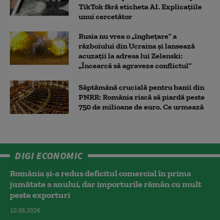
TikTok fără eticheta AI. Explicațiile
unui cercetător
Rusia nu vrea o „înghețare” a
războiului din Ucraina și lansează
acuzații la adresa lui Zelenski:
„Încearcă să agraveze conflictul”
Săptămână crucială pentru banii din
PNRR: România riscă să piardă peste
750 de milioane de euro. Ce urmează
DIGI ECONOMIC
România și-a redus deficitul comercial în prima
jumătate a anului, dar importurile rămân cu mult
peste exporturi
10.08.2026