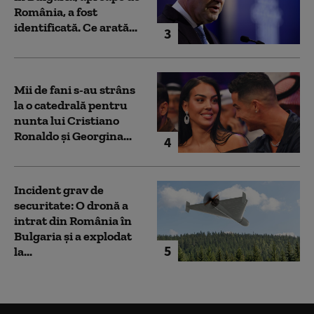
România, a fost
identificată. Ce arată...
3
Mii de fani s-au strâns
la o catedrală pentru
nunta lui Cristiano
Ronaldo şi Georgina...
4
Incident grav de
securitate: O dronă a
intrat din România în
Bulgaria şi a explodat
5
la...