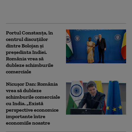
acest sezon a ajuns la
10. Ce recomandă
autoritățile
Portul Constanța, în
centrul discuțiilor
dintre Bolojan și
președinta Indiei.
România vrea să
dubleze schimburile
comerciale
Nicușor Dan: România
vrea să dubleze
schimburile comerciale
cu India. „Există
perspective economice
importante între
economiile noastre