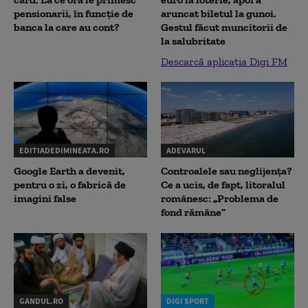
pensionarii, în funcție de
aruncat biletul la gunoi.
banca la care au cont?
Gestul făcut muncitorii de
la salubritate
Descarcă aplicația Digi FM
EDITIADEDIMINEATA.RO
ADEVARUL
Google Earth a devenit,
Controalele sau neglijența?
pentru o zi, o fabrică de
Ce a ucis, de fapt, litoralul
imagini false
românesc: „Problema de
fond rămâne”
GANDUL.RO
DIGI SPORT