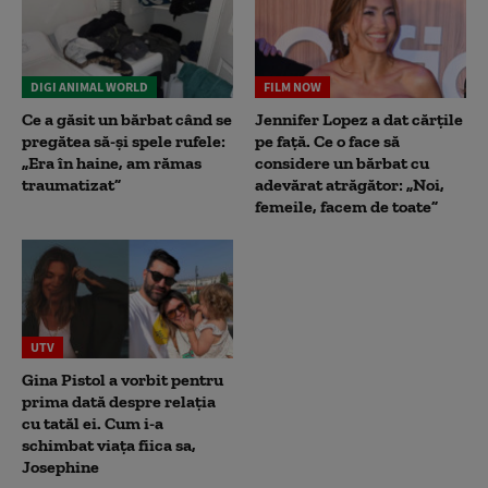
DIGI ANIMAL WORLD
FILM NOW
Ce a găsit un bărbat când se
Jennifer Lopez a dat cărțile
pregătea să-și spele rufele:
pe față. Ce o face să
„Era în haine, am rămas
considere un bărbat cu
traumatizat”
adevărat atrăgător: „Noi,
femeile, facem de toate”
UTV
Gina Pistol a vorbit pentru
prima dată despre relația
cu tatăl ei. Cum i-a
schimbat viața fiica sa,
Josephine