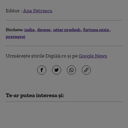
Editor :
Ana Petrescu
Etichete:
india
decese
uttar pradesh
furtuna nisip
prayagraj
Urmărește știrile Digi24.ro și pe
Google News
Te-ar putea interesa și:
INSP: Numărul
cazurilor de infecţie cu
virusul West Nile din