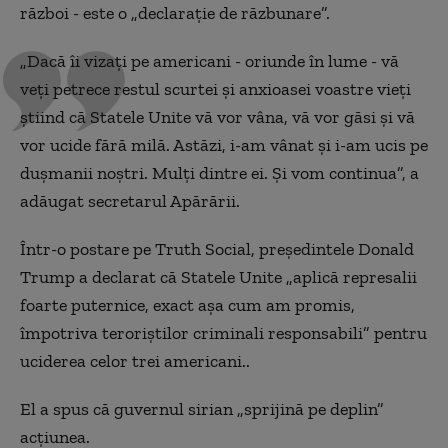
război - este o „declaraţie de răzbunare”.
„Dacă îi vizaţi pe americani - oriunde în lume - vă
veţi petrece restul scurtei şi anxioasei voastre vieţi
ştiind că Statele Unite vă vor vâna, vă vor găsi şi vă
vor ucide fără milă. Astăzi, i-am vânat şi i-am ucis pe
duşmanii noştri. Mulţi dintre ei. Şi vom continua”, a
adăugat secretarul Apărării.
Într-o postare pe Truth Social, preşedintele Donald
Trump a declarat că Statele Unite „aplică represalii
foarte puternice, exact aşa cum am promis,
împotriva teroriştilor criminali responsabili” pentru
uciderea celor trei americani..
El a spus că guvernul sirian „sprijină pe deplin”
acţiunea.