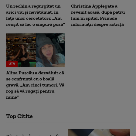
Un rechin a regurgitat un
Christina Applegate a
arici viu și nevătămat, în
revenit acasă, după patru
fața unor cercetători: „Am
luni în spital. Primele
reușit să fac o singură poză”
informații despre actriță
UTV
Alina Pușcău a dezvăluit că
se confruntă cu o boală
gravă. „Am cinci tumori. Vă
rog să vă rugați pentru
mine”
Top Citite