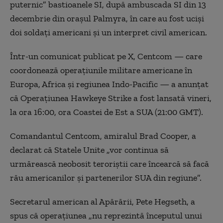
puternic” bastioanele SI, după ambuscada SI din 13
decembrie din oraşul Palmyra, în care au fost ucişi
doi soldaţi americani şi un interpret civil american.
Într-un comunicat publicat pe X, Centcom — care
coordonează operaţiunile militare americane în
Europa, Africa şi regiunea Indo-Pacific — a anunţat
că Operaţiunea Hawkeye Strike a fost lansată vineri,
la ora 16:00, ora Coastei de Est a SUA (21:00 GMT).
Comandantul Centcom, amiralul Brad Cooper, a
declarat că Statele Unite „vor continua să
urmărească neobosit teroriştii care încearcă să facă
rău americanilor şi partenerilor SUA din regiune”.
Secretarul american al Apărării, Pete Hegseth, a
spus că operaţiunea „nu reprezintă începutul unui