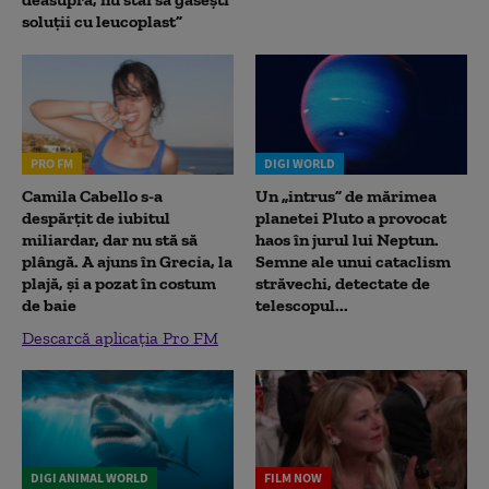
soluții cu leucoplast”
PRO FM
DIGI WORLD
Camila Cabello s-a
Un „intrus” de mărimea
despărțit de iubitul
planetei Pluto a provocat
miliardar, dar nu stă să
haos în jurul lui Neptun.
plângă. A ajuns în Grecia, la
Semne ale unui cataclism
plajă, și a pozat în costum
străvechi, detectate de
de baie
telescopul...
Descarcă aplicația Pro FM
DIGI ANIMAL WORLD
FILM NOW