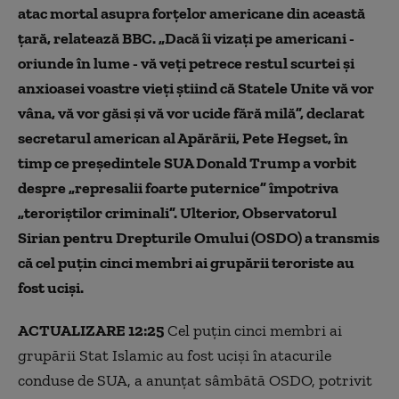
atac mortal asupra forţelor americane din această
ţară, relatează BBC. „Dacă îi vizaţi pe americani -
oriunde în lume - vă veţi petrece restul scurtei şi
anxioasei voastre vieţi ştiind că Statele Unite vă vor
vâna, vă vor găsi şi vă vor ucide fără milă”, declarat
secretarul american al Apărării, Pete Hegset, în
timp ce preşedintele SUA Donald Trump a vorbit
despre „represalii foarte puternice” împotriva
„teroriştilor criminali”. Ulterior, Observatorul
Sirian pentru Drepturile Omului (OSDO) a transmis
că cel puțin cinci membri ai grupării teroriste au
fost uciși.
ACTUALIZARE 12:25
Cel puţin cinci membri ai
grupării Stat Islamic au fost ucişi în atacurile
conduse de SUA, a anunţat sâmbătă OSDO, potrivit