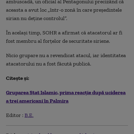
ambuscadă, un oficial al Pentagonului precizând că
aceasta a avut loc „într-o zonă în care preşedintele
sirian nu deţine controlul”.
În acelaşi timp, SOHR a afirmat că atacatorul ar fi
fost membru al forţelor de securitate siriene.
Nicio grupare nu a revendicat atacul, iar identitatea
atacatorului nu a fost făcută publică.
Citește și:
Gruparea Stat Islamic, prima reacţie după uciderea
a trei americani în Palmira
Editor :
B.E.