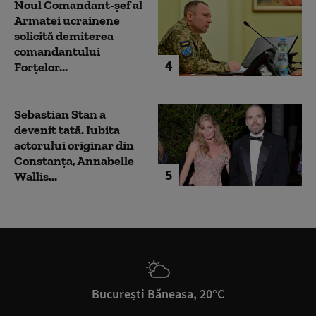
Noul Comandant-șef al
Armatei ucrainene
solicită demiterea
comandantului
4
Forțelor...
Sebastian Stan a
devenit tată. Iubita
actorului originar din
Constanța, Annabelle
5
Wallis...
București Băneasa, 20°C