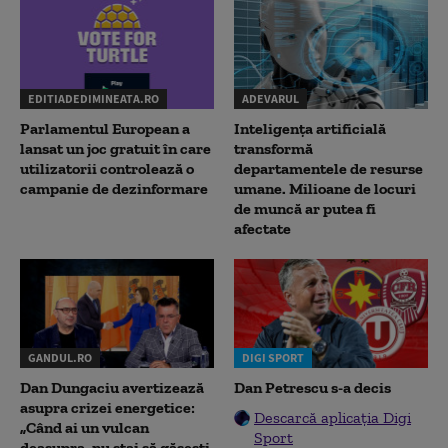
EDITIADEDIMINEATA.RO
ADEVARUL
Parlamentul European a
Inteligența artificială
lansat un joc gratuit în care
transformă
utilizatorii controlează o
departamentele de resurse
campanie de dezinformare
umane. Milioane de locuri
de muncă ar putea fi
afectate
GANDUL.RO
DIGI SPORT
Dan Dungaciu avertizează
Dan Petrescu s-a decis
asupra crizei energetice:
Descarcă aplicația Digi
„Când ai un vulcan
Sport
deasupra, nu stai să găsești