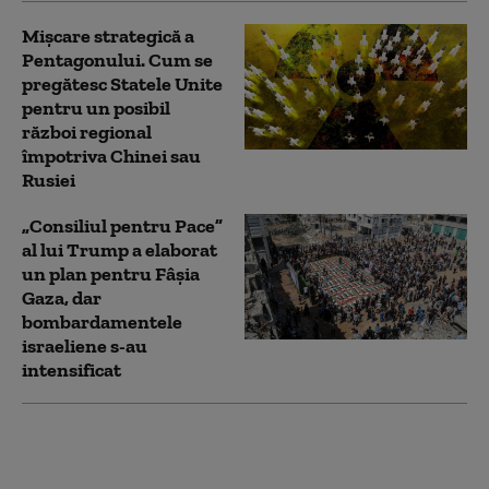
Mișcare strategică a
Pentagonului. Cum se
pregătesc Statele Unite
pentru un posibil
război regional
împotriva Chinei sau
Rusiei
„Consiliul pentru Pace”
al lui Trump a elaborat
un plan pentru Fâșia
Gaza, dar
bombardamentele
israeliene s-au
intensificat
Cum încearcă Iranul să
prevină noi atacuri ale
SUA. Statele din Golf, în