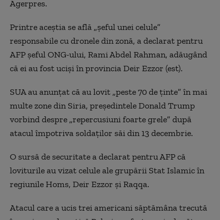
Agerpres.
Printre aceştia se află „şeful unei celule”
responsabile cu dronele din zonă, a declarat pentru
AFP şeful ONG-ului, Rami Abdel Rahman, adăugând
că ei au fost ucişi în provincia Deir Ezzor (est).
SUA au anunţat că au lovit „peste 70 de ţinte” în mai
multe zone din Siria, preşedintele Donald Trump
vorbind despre „repercusiuni foarte grele” după
atacul împotriva soldaţilor săi din 13 decembrie.
O sursă de securitate a declarat pentru AFP că
loviturile au vizat celule ale grupării Stat Islamic în
regiunile Homs, Deir Ezzor şi Raqqa.
Atacul care a ucis trei americani săptămâna trecută