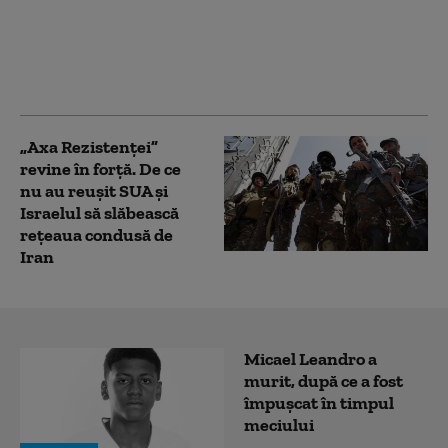
prim-planul
represaliilor
Teheranului: „Fără
echivoc”
„Axa Rezistenței”
revine în forță. De ce
nu au reușit SUA și
Israelul să slăbească
rețeaua condusă de
Iran
Micael Leandro a
murit, după ce a fost
împușcat în timpul
meciului