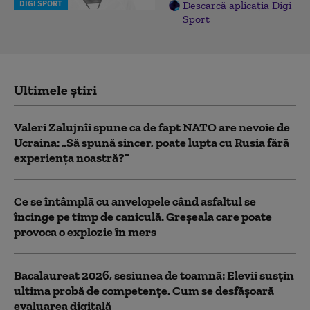
DIGI SPORT
Descarcă aplicația Digi
Sport
Ultimele știri
Valeri Zalujnîi spune ca de fapt NATO are nevoie de
Ucraina: „Să spună sincer, poate lupta cu Rusia fără
experiența noastră?”
Ce se întâmplă cu anvelopele când asfaltul se
încinge pe timp de caniculă. Greșeala care poate
provoca o explozie în mers
Bacalaureat 2026, sesiunea de toamnă: Elevii susțin
ultima probă de competențe. Cum se desfășoară
evaluarea digitală