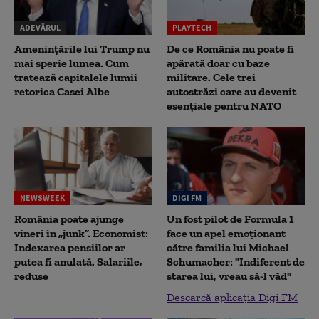
ADEVĂRUL
PLAYTECH
Amenințările lui Trump nu
De ce România nu poate fi
mai sperie lumea. Cum
apărată doar cu baze
tratează capitalele lumii
militare. Cele trei
retorica Casei Albe
autostrăzi care au devenit
esențiale pentru NATO
NEWSWEEK
DIGI FM
România poate ajunge
Un fost pilot de Formula 1
vineri în „junk”. Economist:
face un apel emoționant
Indexarea pensiilor ar
către familia lui Michael
putea fi anulată. Salariile,
Schumacher: "Indiferent de
reduse
starea lui, vreau să-l văd"
Descarcă aplicația Digi FM