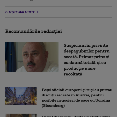
CITEȘTE MAI MULTE
Recomandările redacţiei
Suspiciuni în privința
despăgubirilor pentru
secetă. Primar prins și
cu daună totală, și cu
producție mare
recoltată
Foști oficiali europeni și ruși au purtat
discuții secrete în Austria, pentru
posibile negocieri de pace cu Ucraina
(Bloomberg)
Oana Gheorghiu: Peste un sfert dintre