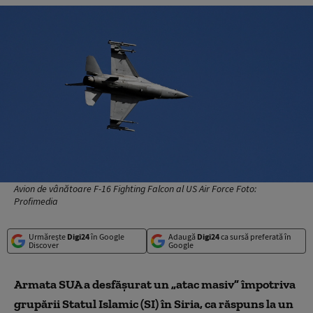
Avion de vânătoare F-16 Fighting Falcon al US Air Force Foto:
Profimedia
Urmărește
Digi24
în Google
Adaugă
Digi24
ca sursă preferată în
Discover
Google
Armata SUA a desfăşurat un „atac masiv” împotriva
grupării Statul Islamic (SI) în Siria, ca răspuns la un