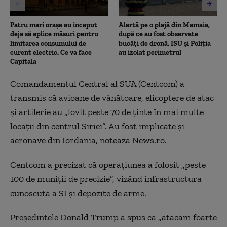
Patru mari orașe au început
Alertă pe o plajă din Mamaia,
deja să aplice măsuri pentru
după ce au fost observate
limitarea consumului de
bucăți de dronă. ISU și Poliția
curent electric. Ce va face
au izolat perimetrul
Capitala
Comandamentul Central al SUA (Centcom) a
transmis că avioane de vânătoare, elicoptere de atac
şi artilerie au „lovit peste 70 de ţinte în mai multe
locaţii din centrul Siriei”. Au fost implicate şi
aeronave din Iordania, notează News.ro.
Centcom a precizat că operaţiunea a folosit „peste
100 de muniţii de precizie”, vizând infrastructura
cunoscută a SI şi depozite de arme.
Preşedintele Donald Trump a spus că „atacăm foarte