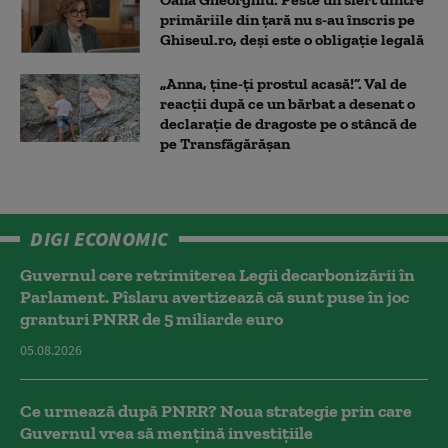
primăriile din țară nu s-au înscris pe
Ghiseul.ro, deși este o obligație legală
„Anna, ţine-ţi prostul acasă!”. Val de
reacții după ce un bărbat a desenat o
declarație de dragoste pe o stâncă de
pe Transfăgărășan
DIGI ECONOMIC
Guvernul cere retrimiterea Legii decarbonizării în
Parlament. Pîslaru avertizează că sunt puse în joc
granturi PNRR de 5 miliarde euro
05.08.2026
Ce urmează după PNRR? Noua strategie prin care
Guvernul vrea să mențină investițiile