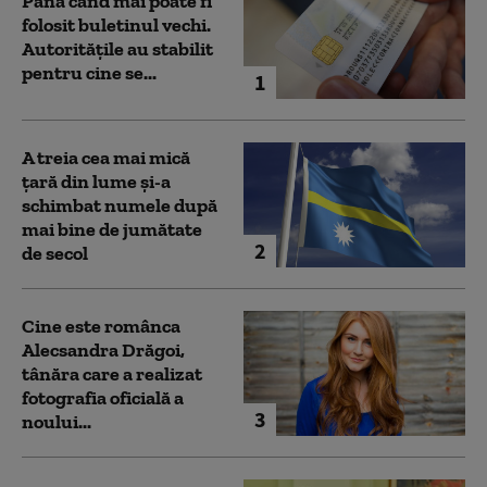
Până când mai poate fi
folosit buletinul vechi.
Autoritățile au stabilit
pentru cine se...
1
A treia cea mai mică
țară din lume și-a
schimbat numele după
mai bine de jumătate
2
de secol
Cine este românca
Alecsandra Drăgoi,
tânăra care a realizat
fotografia oficială a
3
noului...