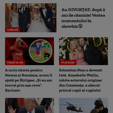
Au DIVORȚAT, după 2
ani de căsnicie! Vestea
momentului în
showbiz😮
CANCAN
FANATIK.RO
FILM NOW
A scris istorie pentru
Sebastian Stan a devenit
Steaua și România, acum îl
tată. Annabelle Wallis,
ajută pe Bîrligea: „Și eu am
iubita actorului originar
trecut prin așa ceva”.
din Constanța, a născut
Exclusiv
primul copil al cuplului