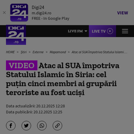
Digi24
VIEW
m.digi24.ro
FREE - In Google Play
LIVE TV
LIVE FM
HOME
Știri
Externe
Mapamond
Atac al SUA împotriva Statului Islamic în Siria: cel puțin cinci membri ai grupării teroriste au fost uciși
VIDEO
Atac al SUA împotriva
Statului Islamic în Siria: cel
puțin cinci membri ai grupării
teroriste au fost uciși
Data actualizării:
20.12.2025 12:28
Data publicării:
20.12.2025 12:25