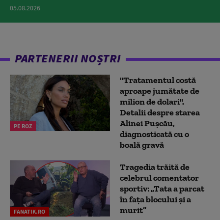
05.08.2026
PARTENERII NOȘTRI
"Tratamentul costă
aproape jumătate de
milion de dolari".
Detalii despre starea
Alinei Pușcău,
PE ROZ
diagnosticată cu o
boală gravă
Tragedia trăită de
celebrul comentator
sportiv: „Tata a parcat
în fața blocului și a
murit”
FANATIK.RO