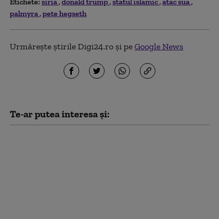
Etichete:
siria
donald trump
statul islamic
atac sua
palmyra
pete hegseth
Urmărește știrile Digi24.ro și pe
Google News
Te-ar putea interesa și:
Trump şi Hegseth s-au
confruntat la Camp
David pe tema
epuizării stocurilor de
rachete ale Statelor
Unite (Washington
Post)