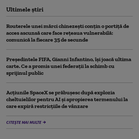
Ultimele știri
Routerele unei mărci chinezești conțin o portiță de
acces ascunsă care face rețeaua vulnerabilă:
comunică la fiecare 35 de secunde
Președintele FIFA, Gianni Infantino, îşi joacă ultima
carte. Ce a promis unei federații la schimb cu
sprijinul public
Acţiunile SpaceX se prăbuşesc după explozia
cheltuielilor pentru AI şi apropierea termenului la
care expiră restricţiile de vânzare
CITEȘTE MAI MULTE