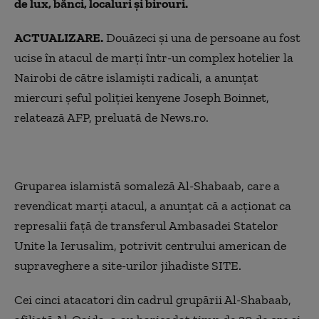
de lux, bănci, localuri şi birouri.
ACTUALIZARE.
Douăzeci şi una de persoane au fost
ucise în atacul de marţi într-un complex hotelier la
Nairobi de către islamişti radicali, a anunţat
miercuri şeful poliţiei kenyene Joseph Boinnet,
relatează AFP, preluată de News.ro.
Gruparea islamistă somaleză Al-Shabaab, care a
revendicat marţi atacul, a anunţat că a acţionat ca
represalii faţă de transferul Ambasadei Statelor
Unite la Ierusalim, potrivit centrului american de
supraveghere a site-urilor jihadiste SITE.
Cei cinci atacatori din cadrul grupării Al-Shabaab,