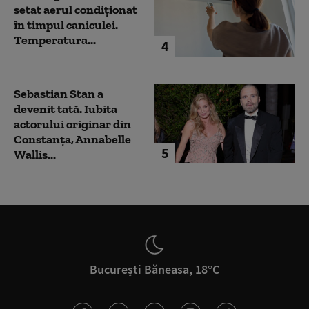
setat aerul condiționat
în timpul caniculei.
Temperatura...
4
Sebastian Stan a
devenit tată. Iubita
actorului originar din
Constanța, Annabelle
5
Wallis...
București Băneasa, 18°C