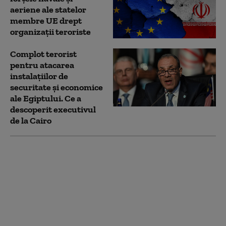
aeriene ale statelor
membre UE drept
organizaţii teroriste
Complot terorist
pentru atacarea
instalațiilor de
securitate și economice
ale Egiptului. Ce a
descoperit executivul
de la Cairo
SUA desemnează opt
carteluri drept
organizaţii ”teroriste”.
Mexicul: atunci
producătorii americani
de armament sunt
complici