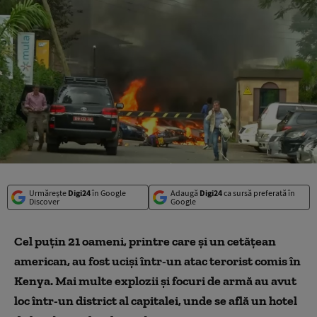
Urmărește
Digi24
în Google
Adaugă
Digi24
ca sursă preferată în
Discover
Google
Cel puţin 21 oameni, printre care şi un cetăţean
american, au fost ucişi într-un atac terorist comis în
Kenya. Mai multe explozii şi focuri de armă au avut
loc într-un district al capitalei, unde se află un hotel