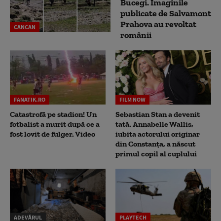
Bucegi. Imaginile
publicate de Salvamont
Prahova au revoltat
CANCAN
românii
FANATIK.RO
FILM NOW
Catastrofă pe stadion! Un
Sebastian Stan a devenit
fotbalist a murit după ce a
tată. Annabelle Wallis,
fost lovit de fulger. Video
iubita actorului originar
din Constanța, a născut
primul copil al cuplului
ADEVĂRUL
PLAYTECH