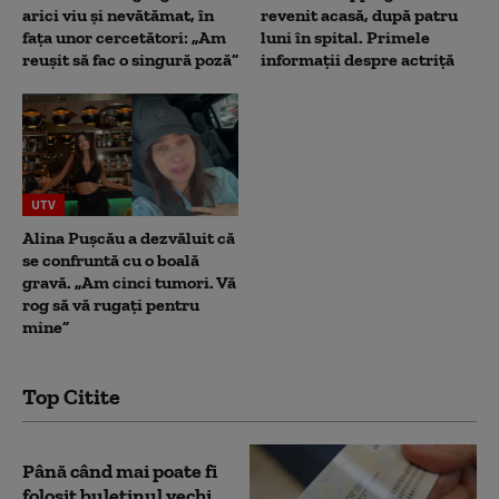
arici viu și nevătămat, în
revenit acasă, după patru
fața unor cercetători: „Am
luni în spital. Primele
reușit să fac o singură poză”
informații despre actriță
UTV
Alina Pușcău a dezvăluit că
se confruntă cu o boală
gravă. „Am cinci tumori. Vă
rog să vă rugați pentru
mine”
Top Citite
Până când mai poate fi
folosit buletinul vechi.