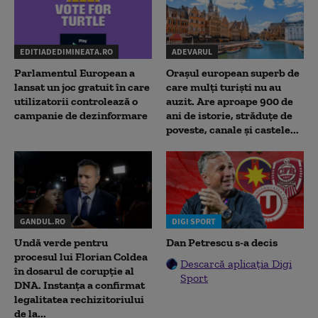
EDITIADEDIMINEATA.RO
ADEVARUL
Parlamentul European a
Orașul european superb de
lansat un joc gratuit în care
care mulți turiști nu au
utilizatorii controlează o
auzit. Are aproape 900 de
campanie de dezinformare
ani de istorie, străduțe de
poveste, canale și castele...
GANDUL.RO
DIGI SPORT
Undă verde pentru
Dan Petrescu s-a decis
procesul lui Florian Coldea
Descarcă aplicația Digi
în dosarul de corupție al
Sport
DNA. Instanța a confirmat
legalitatea rechizitoriului
de la...