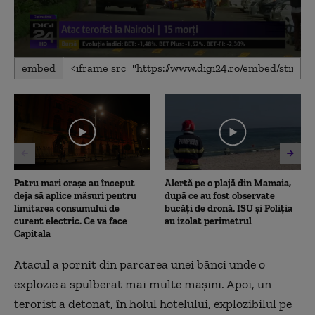
0
embed
seconds
of
56
seconds
Patru mari orașe au început
Alertă pe o plajă din Mamaia,
deja să aplice măsuri pentru
după ce au fost observate
limitarea consumului de
bucăți de dronă. ISU și Poliția
curent electric. Ce va face
au izolat perimetrul
Capitala
Atacul a pornit din parcarea unei bănci unde o
explozie a spulberat mai multe maşini. Apoi, un
terorist a detonat, în holul hotelului, explozibilul pe