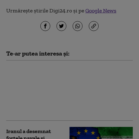
Urmărește știrile Digi24.ro și pe
Google News
Te-ar putea interesa și:
Cetățean străin,
expulzat din România.
SRI: Era în stadiu
avansat de radicalizare
și în faza
premergătoare
acțiunii
Iranul a desemnat
forţele navale şi