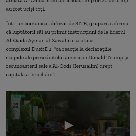
afiliată Al-Qaida, s-au baricadat timp de 20 de ore şi
au fost ucişi toţi.
Într-un comunicat difuzat de SITE, gruparea afirmă
că luptătorii săi au primit instrucţiuni de la liderul
Al-Qaida Ayman al-Zawahiri să atace
complexul DusitD2, "ca reacţie la declaraţiile
stupide ale preşedintelui american Donald Trump şi
recunoaşterii sale a Al-Qods (Ierusalim) drept
capitală a Israelului”.