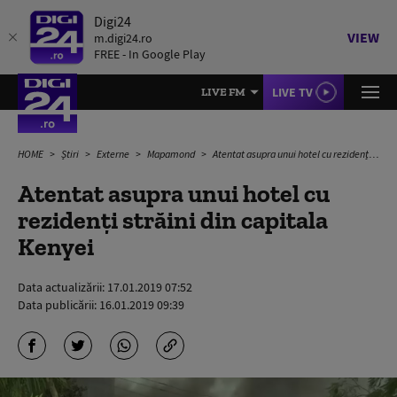
Digi24
VIEW
m.digi24.ro
FREE - In Google Play
LIVE TV
LIVE FM
HOME
Știri
Externe
Mapamond
Atentat asupra unui hotel cu rezidenți străini din capitala Kenyei
Atentat asupra unui hotel cu
rezidenți străini din capitala
Kenyei
Data actualizării:
17.01.2019 07:52
Data publicării:
16.01.2019 09:39