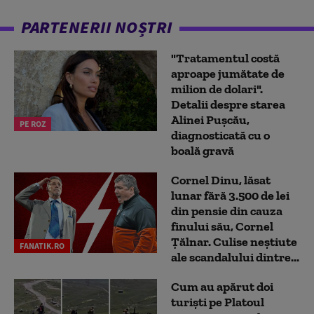
PARTENERII NOȘTRI
"Tratamentul costă
aproape jumătate de
milion de dolari".
Detalii despre starea
Alinei Pușcău,
PE ROZ
diagnosticată cu o
boală gravă
Cornel Dinu, lăsat
lunar fără 3.500 de lei
din pensie din cauza
finului său, Cornel
Țălnar. Culise neștiute
FANATIK.RO
ale scandalului dintre...
Cum au apărut doi
turiști pe Platoul