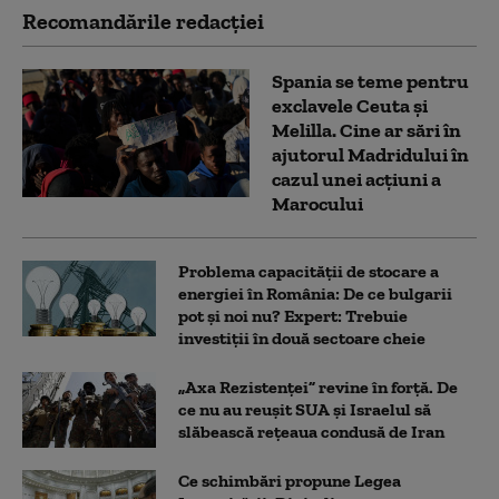
Recomandările redacţiei
Spania se teme pentru
exclavele Ceuta și
Melilla. Cine ar sări în
ajutorul Madridului în
cazul unei acțiuni a
Marocului
Problema capacității de stocare a
energiei în România: De ce bulgarii
pot și noi nu? Expert: Trebuie
investiții în două sectoare cheie
„Axa Rezistenței” revine în forță. De
ce nu au reușit SUA și Israelul să
slăbească rețeaua condusă de Iran
Ce schimbări propune Legea