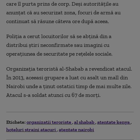
care îl purta prins de corp. Deşi autorităţile au
anunţat că au securizat zona, focuri de armă au
continuat să răsune câteva ore după aceea.
Poliţia a cerut locuitorilor să se abţină din a
distribui ştiri neconfirmate sau imagini cu
operaţiunea de securitate pe reţelele sociale.
Organizaţia teroristă al-Shabab a revendicat atacul.
În 2013, aceeasi grupare a luat cu asalt un mall din
Nairobi unde a ţinut ostatici timp de mai multe zile.
Atacul s-a soldat atunci cu 67 de morţi.
Etichete:
organizatii teroriste
al shabab
atentate kenya
hoteluri straini atacuri
atentate nairobi