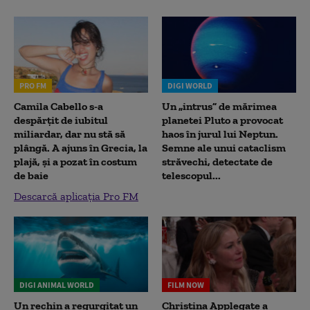
PRO FM
DIGI WORLD
Camila Cabello s-a
Un „intrus” de mărimea
despărțit de iubitul
planetei Pluto a provocat
miliardar, dar nu stă să
haos în jurul lui Neptun.
plângă. A ajuns în Grecia, la
Semne ale unui cataclism
plajă, și a pozat în costum
străvechi, detectate de
de baie
telescopul...
Descarcă aplicația Pro FM
DIGI ANIMAL WORLD
FILM NOW
Un rechin a regurgitat un
Christina Applegate a