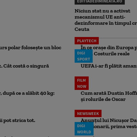
EDITIADEDIMINEATA.RO
Niciun stat nu a activat
mecanismul UE anti-
dezinformare în timpul cr
Ceuta
PLAYTECH
rs polar folosește un bloc
În ce orașe din Europa p
DIGI
lună. Costurile reale
SPORT
. Cât costă o singură
UEFA i-ar fi plătit aman
FILM
NOW
 după ce a slăbit 40 kg:
Cum arată Dustin Hoffma
și rolurile de Oscar
NEWSWEEK
 pot strica tot.
Anunțul lui Nicușor Dan
DIGI
Pensionarii, prima vest
WORLD