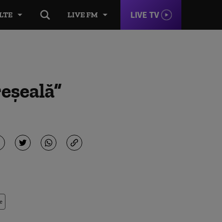
LIVE TV
LTE
LIVE FM
reșeală”
e