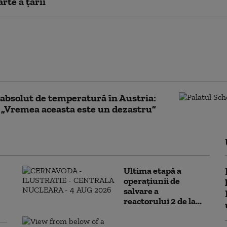
rte a țării
insoare din ultimii 15
-o capitală, în august:
ibil! Ce mod grozav de
ba cursul unei zile”
absolut de temperatură în Austria:
 „Vremea aceasta este un dezastru”
Ultima etapă a
operațiunii de
salvare a
reactorului 2 de la...