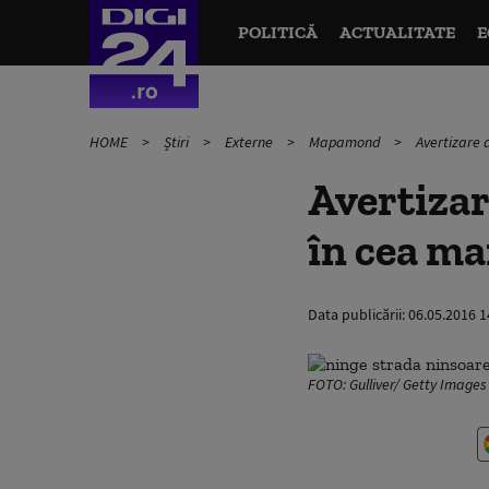
POLITICĂ
ACTUALITATE
E
HOME
Știri
Externe
Mapamond
Avertizare 
Avertizar
în cea mai
Data publicării:
06.05.2016 1
FOTO: Gulliver/ Getty Images