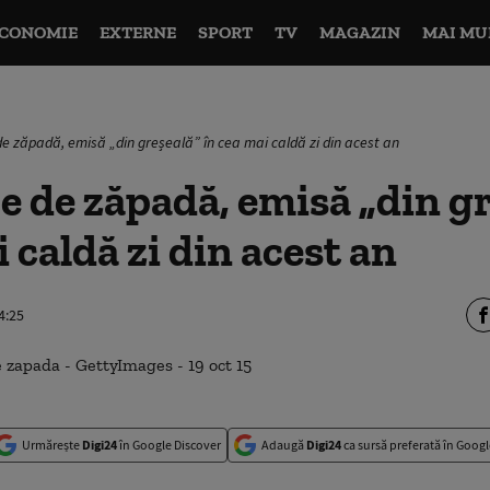
CONOMIE
EXTERNE
SPORT
TV
MAGAZIN
MAI MU
de zăpadă, emisă „din greșeală” în cea mai caldă zi din acest an
e de zăpadă, emisă „din g
 caldă zi din acest an
4:25
Urmărește
Digi24
în Google Discover
Adaugă
Digi24
ca sursă preferată în Googl