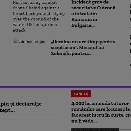
Incident grav de
securitate: O dronă
a intrat din
România în
Bulgaria...
„Ucraina nu are timp pentru
scepticism”. Mesajul lui
Zelenski pentru...
CANCAN
plu și declarație
4.000 lei amendă tuturor
românilor care locuiesc la 
tept...
fac acest lucru în curte, c
nu îi vede...