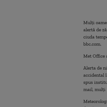
Mulți oamen
alertă de z
ciuda tempe
bbc.com.
Met Office 
Alerta de ni
accidental î
spus instit
mail, mulți
Meteorologi