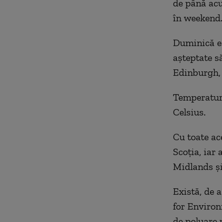
de până acu
în weekend
Duminică es
așteptate s
Edinburgh, 
Temperatura
Celsius.
Cu toate ac
Scoția, iar
Midlands și
Există, de 
for Environ
de poluare 