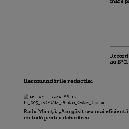
mare pa
Prima n
ani într
„Incred
a schim
Record 
40,8°C.
Recomandările redacţiei
Radu Miruță: „Am găsit cea mai eficientă
metodă pentru doborârea...