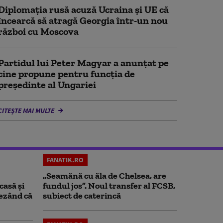
Diplomaţia rusă acuză Ucraina şi UE că
încearcă să atragă Georgia într-un nou
război cu Moscova
Partidul lui Peter Magyar a anunțat pe
cine propune pentru funcția de
președinte al Ungariei
CITEȘTE MAI MULTE
FANATIK.RO
„Seamănă cu ăla de Chelsea, are
casă și
fundul jos”. Noul transfer al FCSB,
rezând că
subiect de caterincă