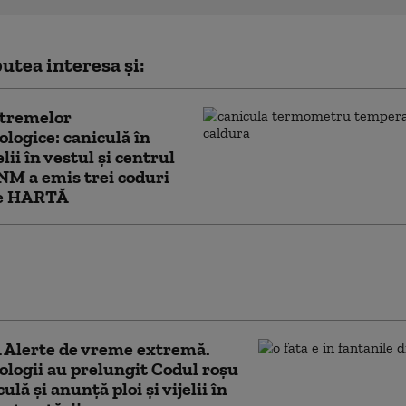
utea interesa și:
xtremelor
logice: caniculă în
elii în vestul și centrul
ANM a emis trei coduri
e HARTĂ
istoric de căldură la Budapesta, în timp
ria se apropie de 42 °C. Restricții
d consumul de apă
Alerte de vreme extremă.
logii au prelungit Codul roșu
ulă și anunță ploi și vijelii în