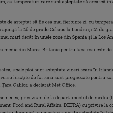
m, cu temperaturi care sunt așteptate să crească în
.
te de așteptat să fie cea mai fierbinte zi, cu tempera
ă ajungă la 26 de grade Celsius la Londra și 21 de gra
mai mari decât în unele zone din Spania și la Los An
 medie din Marea Britanie pentru luna mai este de 
estea, unele ploi sunt așteptate vineri seara în Irland
 averse însoțite de furtună sunt prognozate pentru zo
 Țara Galilor, a declarat Met Office.
asemenea, previziuni de la departamentul de mediu 
ment, Food and Rural Affairs, DEFRA) cu privire la c
pentru duminică, cu niveluri ridicate așteptate în Irl