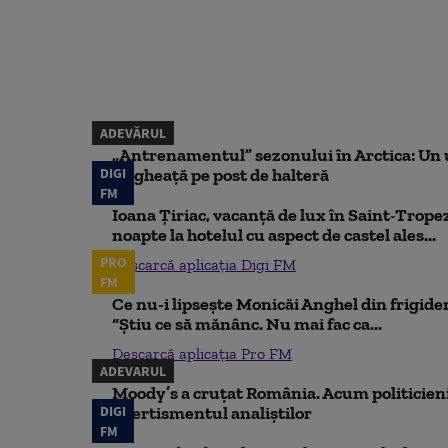
ADEVĂRUL
„Antrenamentul” sezonului în Arctica: Un u
DIGI
de gheață pe post de halteră
FM
Ioana Țiriac, vacanță de lux în Saint-Tropez
noapte la hotelul cu aspect de castel ales...
PRO
Descarcă aplicația Digi FM
FM
Ce nu-i lipsește Monicăi Anghel din frigider,
“Știu ce să mănânc. Nu mai fac ca...
Descarcă aplicația Pro FM
ADEVARUL
Moody’s a cruțat România. Acum politicienii
DIGI
Avertismentul analiștilor
FM