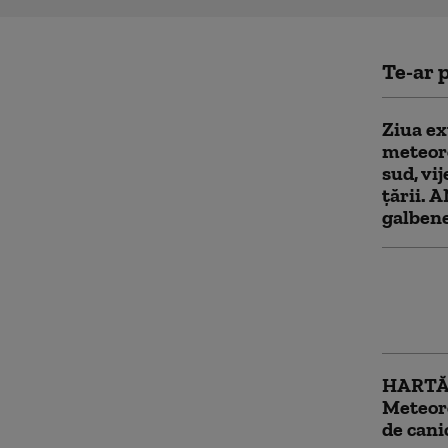
Te-ar p
Ziua e
meteoro
sud, vij
țării. 
galben
Record 
ce Unga
privin
HARTĂ 
Meteoro
de canic