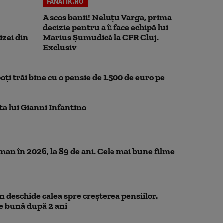
FANATIK.RO
A scos banii! Neluțu Varga, prima
decizie pentru a îi face echipă lui
izei din
Marius Șumudică la CFR Cluj.
Exclusiv
oți trăi bine cu o pensie de 1.500 de euro pe
ta lui Gianni Infantino
n în 2026, la 89 de ani. Cele mai bune filme
 deschide calea spre creșterea pensiilor.
e bună după 2 ani