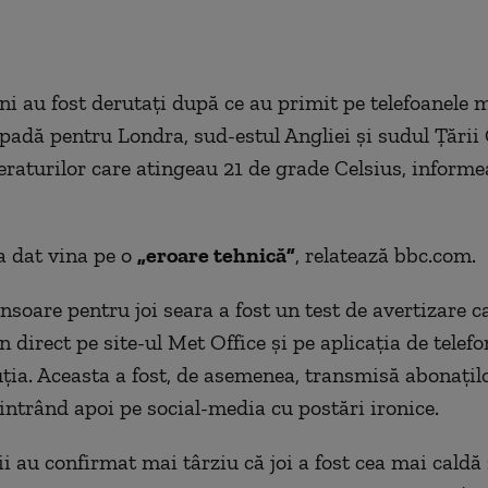
i au fost derutați după ce au primit pe telefoanele m
ăpadă pentru Londra, sud-estul Angliei și sudul Țării 
raturilor care atingeau 21 de grade Celsius, informe
a dat vina pe o
„eroare tehnică”
, relatează bbc.com.
nsoare pentru joi seara a fost un test de avertizare ca
n direct pe site-ul Met Office și pe aplicația de telefo
uția. Aceasta a fost, de asemenea, transmisă abonațilo
 intrând apoi pe social-media cu postări ironice.
i au confirmat mai târziu că joi a fost cea mai caldă 