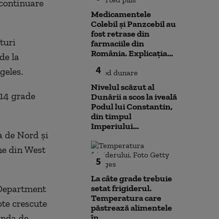
 continuare
Medicamentele
Colebil și Panzcebil au
fost retrase din
turi
farmaciile din
România. Explicația...
de la
4
geles.
Nivelul scăzut al
14 grade
Dunării a scos la iveală
Podul lui Constantin,
din timpul
Imperiului...
a de Nord și
ne din West
5
La câte grade trebuie
(Department
setat frigiderul.
Temperatura care
ote crescute
păstrează alimentele
anda de
în...