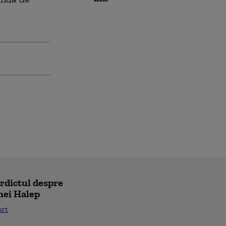
erdictul despre
nei Halep
ort