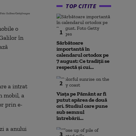
TOP CITITE
Foto: Gulliver/GettyImages
obile o
1
Galilor în
Sărbătoare
ază
importantă în
calendarul ortodox pe
7 august: Ce tradiții se
respectă și cui...
2
re a intrat
Viața pe Pământ ar fi
n mobil, a
putut apărea de două
r prin e-
ori. Studiul care pune
sub semnul
întrebării...
zi a anului
3