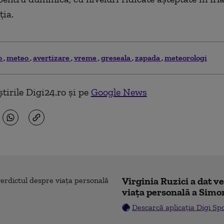
ția.
o
meteo
avertizare
vreme
greseala
zapada
meteorologi
tirile Digi24.ro și pe
Google News
Virginia Ruzici a dat v
viața personală a Simo
Descarcă aplicația Digi Sp