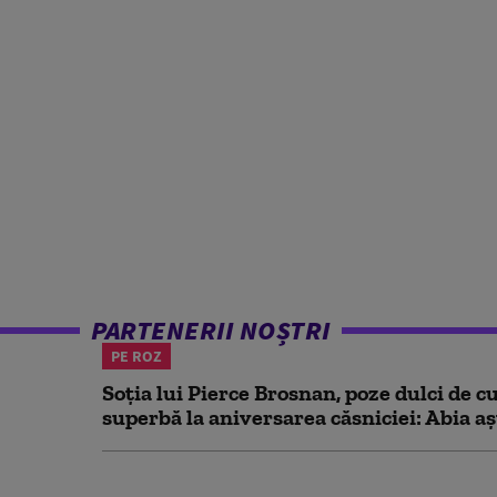
PARTENERII NOȘTRI
PE ROZ
Soția lui Pierce Brosnan, poze dulci de cu
superbă la aniversarea căsniciei: Abia aș