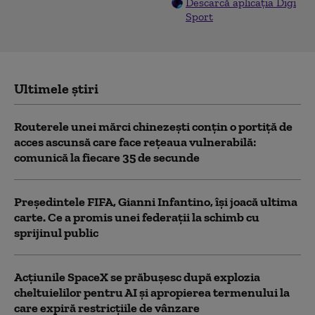
Descarcă aplicația Digi
Sport
Ultimele știri
Routerele unei mărci chinezești conțin o portiță de
acces ascunsă care face rețeaua vulnerabilă:
comunică la fiecare 35 de secunde
Președintele FIFA, Gianni Infantino, îşi joacă ultima
carte. Ce a promis unei federații la schimb cu
sprijinul public
Acţiunile SpaceX se prăbuşesc după explozia
cheltuielilor pentru AI şi apropierea termenului la
care expiră restricţiile de vânzare