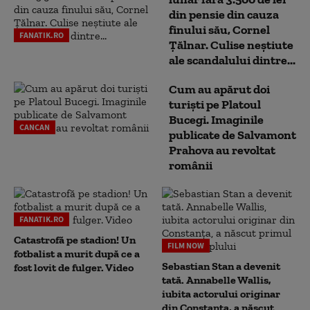
din pensie din cauza
finului său, Cornel
FANATIK.RO
Țălnar. Culise neștiute
ale scandalului dintre...
Cum au apărut doi
turiști pe Platoul
Bucegi. Imaginile
CANCAN
publicate de Salvamont
Prahova au revoltat
românii
FANATIK.RO
Catastrofă pe stadion! Un
FILM NOW
fotbalist a murit după ce a
Sebastian Stan a devenit
fost lovit de fulger. Video
tată. Annabelle Wallis,
iubita actorului originar
din Constanța, a născut