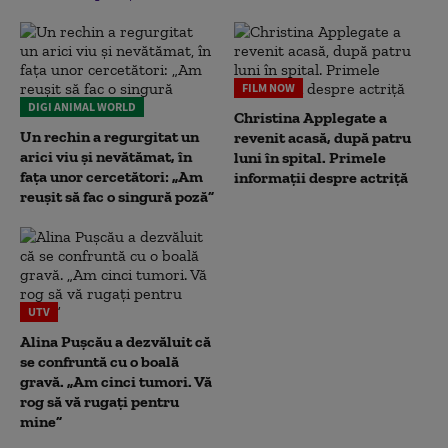
FILM NOW
DIGI ANIMAL WORLD
Christina Applegate a
Un rechin a regurgitat un
revenit acasă, după patru
arici viu și nevătămat, în
luni în spital. Primele
fața unor cercetători: „Am
informații despre actriță
reușit să fac o singură poză”
UTV
Alina Pușcău a dezvăluit că
se confruntă cu o boală
gravă. „Am cinci tumori. Vă
rog să vă rugați pentru
mine”