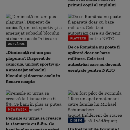
primul copil al cuplului
PLAYTECH
ADEVĂRUL
De ce România nu poate fi
„Dimineață mi-am pus
apărată doar cu baze
plapuma”. Disperat de
militare. Cele trei
caniculă, un fost sportiv și-
autostrăzi care au devenit
a amenajat subsolul
esențiale pentru NATO
blocului și doarme acolo în
fiecare noapte
NEWSWEEK
Pensiile ar urma să crească
DIGI FM
la 1 ianuarie cu 6-8%. Ce
Un fost pilot de Formula 1
bani în plus ar putea primi