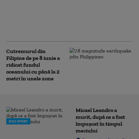
din Filipine: cel puțin
trei persoane au fost
ucise într-un atac
armat. Poliția
investighează cazul
Cutremurul din
Filipine de pe 8 iunie a
ridicat fundul
oceanului cu până la 2
metri în unele zone
Micael Leandro a
murit, după ce a fost
DIGI SPORT
împușcat în timpul
meciului