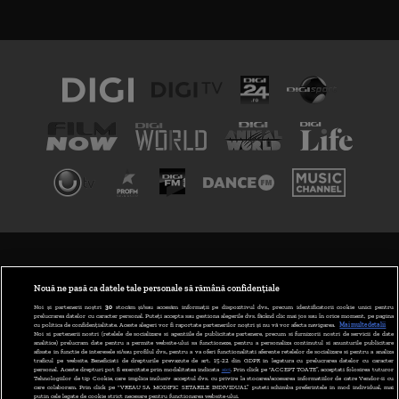
TERMENI ȘI CONDIȚII
POLITICA DE CONFIDENȚIALITATE
Nouă ne pasă ca datele tale personale să rămână confidențiale
Noi și partenerii noștri
30
stocăm și/sau accesăm informații pe dispozitivul dvs., precum identificatorii cookie unici pentru
prelucrarea datelor cu caracter personal. Puteți accepta sau gestiona alegerile dvs. făcând clic mai jos sau în orice moment, pe pagina
ABONARE DIGI TV
cu politica de confidențialitate. Aceste alegeri vor fi raportate partenerilor noștri și nu vă vor afecta navigarea.
Mai multe detalii
Noi si partenerii nostri (retelele de socializare si agentiile de publicitate partenere, precum si furnizorii nostri de servicii de date
analitice) prelucram date pentru a permite website-ului sa functioneze, pentru a personaliza continutul si anunturile publicitare
GESTIONAȚI PREFERINȚELE
afisate in functie de interesele si/sau profilul dvs., pentru a va oferi functionalitati aferente retelelor de socializare si pentru a analiza
traficul pe website. Beneficiati de drepturile prevazute de art. 15-22 din GDPR in legatura cu prelucrarea datelor cu caracter
personal. Aceste drepturi pot fi exercitate prin modalitatea indicata
aici
. Prin click pe “ACCEPT TOATE”, acceptati folosirea tuturor
CODUL DIGI24
Tehnologiilor de tip Cookie, care implica inclusiv acceptul dvs. cu privire la stocarea/accesarea informatiilor de catre Vendor-ii cu
care colaboram. Prin click pe “VREAU SA MODIFIC SETARILE INDIVIDUAL” puteti schimba preferintele in mod individual, mai
putin cele legate de cookie strict necesare pentru functionarea website-ului.