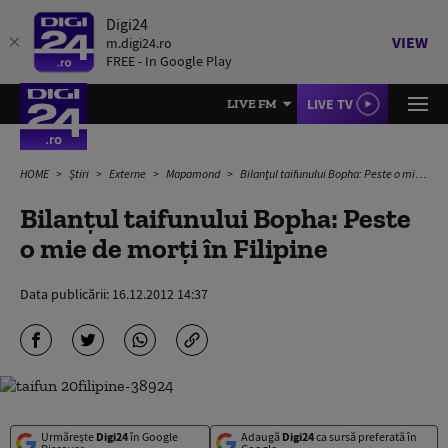
Digi24
VIEW
m.digi24.ro
FREE - In Google Play
LIVE TV
LIVE FM
HOME
Știri
Externe
Mapamond
Bilanţul taifunului Bopha: Peste o mie de morţi în Filipine
Bilanţul taifunului Bopha: Peste
o mie de morţi în Filipine
Data publicării:
16.12.2012 14:37
Urmărește
Digi24
în Google
Adaugă
Digi24
ca sursă preferată în