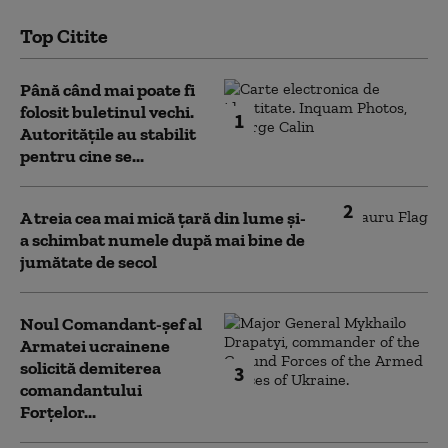
Top Citite
Până când mai poate fi
folosit buletinul vechi.
1
Autoritățile au stabilit
pentru cine se...
2
A treia cea mai mică țară din lume și-
a schimbat numele după mai bine de
jumătate de secol
Noul Comandant-șef al
Armatei ucrainene
solicită demiterea
3
comandantului
Forțelor...