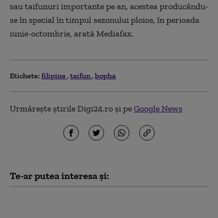
sau taifunuri importante pe an, acestea producându-
se în special în timpul sezonului ploios, în perioada
iunie-octombrie, arată Mediafax.
Etichete:
filipine
taifun
bopha
Urmărește știrile Digi24.ro și pe
Google News
Te-ar putea interesa și:
România și alte 13 ţări
au semnat o declaraţie