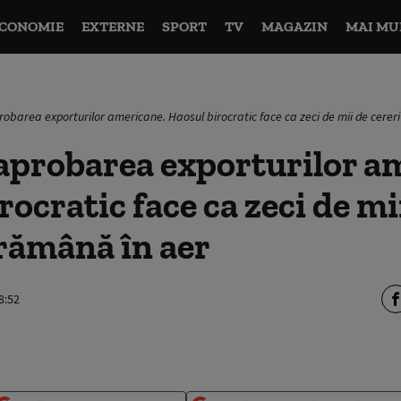
CONOMIE
EXTERNE
SPORT
TV
MAGAZIN
MAI MU
probarea exporturilor americane. Haosul birocratic face ca zeci de mii de cerer
 aprobarea exporturilor a
rocratic face ca zeci de mi
 rămână în aer
8:52