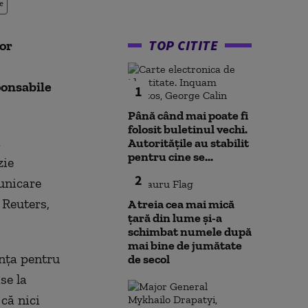
e
TOP CITITE
lor
ponsabile
1
Până când mai poate fi
folosit buletinul vechi.
a
Autoritățile au stabilit
pentru cine se...
zie
2
municare
 Reuters,
A treia cea mai mică
țară din lume și-a
schimbat numele după
mai bine de jumătate
enţa pentru
de secol
se la
că nici