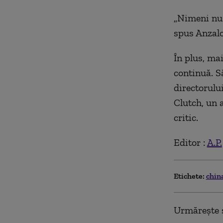
„Nimeni nu s
spus Anzalo
În plus, ma
continuă. S
directorulu
Clutch, un 
critic.
Editor :
A.P.
Etichete:
chin
Urmărește ș