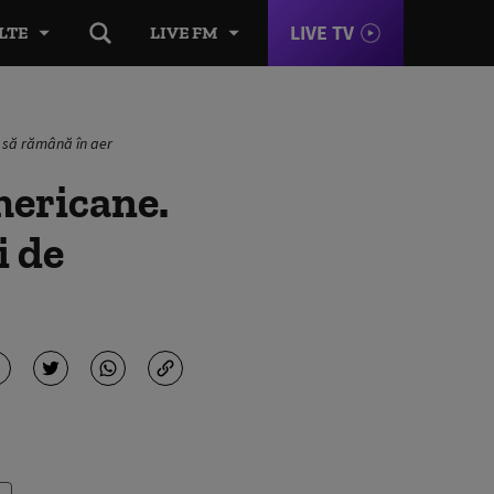
LIVE TV
LTE
LIVE FM
i să rămână în aer
mericane.
i de