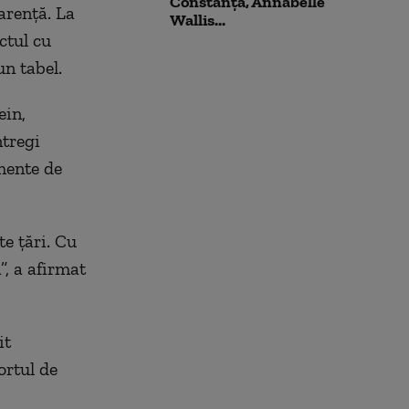
Constanța, Annabelle
arenţă. La
Wallis...
ctul cu
un tabel.
ein,
ntregi
mente de
te ţări. Cu
, a afirmat
it
ortul de