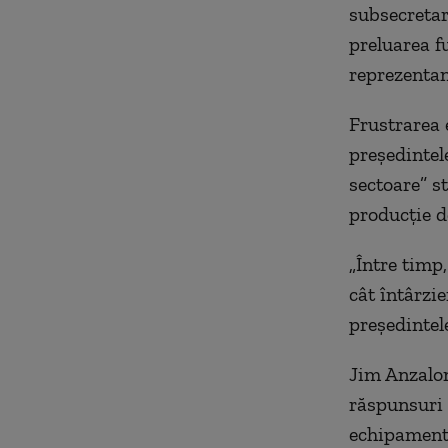
subsecretar
preluarea fu
reprezentanţ
Frustrarea 
preşedintel
sectoare” s
producţie d
„Între timp,
cât întârzi
preşedintel
Jim Anzalon
răspunsuri 
echipamente