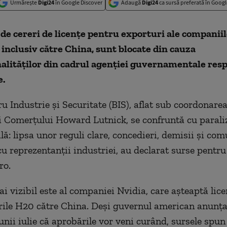
Urmărește
Digi24
în Google Discover
Adaugă
Digi24
ca sursă preferată în Googl
 de cereri de licenţe pentru exporturi ale companii
inclusiv către China, sunt blocate din cauza
alităţilor din cadrul agenţiei guvernamentale res
e.
ru Industrie şi Securitate (BIS), aflat sub coordonare
i Comerţului Howard Lutnick, se confruntă cu parali
lă: lipsa unor reguli clare, concedieri, demisii şi co
cu reprezentanţii industriei, au declarat surse pentru
ro.
ai vizibil este al companiei Nvidia, care aşteaptă lic
urile H20 către China. Deşi guvernul american anunţa
unii iulie că aprobările vor veni curând, sursele spun 