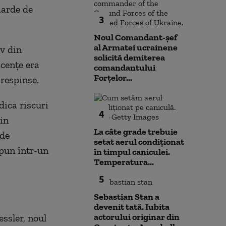
iarde de
3
Noul Comandant-șef
al Armatei ucrainene
av din
solicită demiterea
icenţe era
comandantului
Forțelor...
 respinse.
dica riscuri
4
in
La câte grade trebuie
 de
setat aerul condiționat
e pun într-un
în timpul caniculei.
Temperatura...
5
Sebastian Stan a
devenit tată. Iubita
actorului originar din
essler, noul