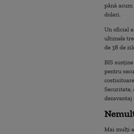
până acum n
dolari.
Un oficial 
ultimele tr
de 38 de zil
BIS susţine
pentru secu
costisitoar
Securitate, 
dezavantaj i
Nemulţ
Mai mulţi an