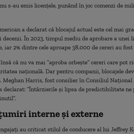
u s-au emis licenţele, punând în joc comenzi de mil
american a declarat că blocajul actual este cel mai gr
ei decenii. În 2023, timpul mediu de aprobare a unei l
e, iar 2% dintre cele aproape 38.000 de cereri au fost
 însă că nu va mai ”aproba orbeşte” cereri care pot ri
ritatea naţională. Dar pentru companii, blocajele dev
e. Meghan Harris, fost consilier în Consiliul Naţional
a declarat: ”Întârzierile şi lipsa de predictibilitate n
nutil”.
umiri interne şi externe
gajaţi au criticat stilul de conducere al lui Jeffrey K