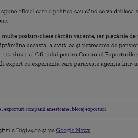
pune oficial care e politica sau când se va debloca si
ne.
i multe posturi-cheie rămân vacante, iar plecările de
ăptămâna aceasta, a avut loc şi petrecerea de pensio
i interimar al Oficiului pentru Controlul Exporturilor
alt expert cu experienţă care părăseşte agenţia într
a
exporturi companii americane
blocaj exporturi
tirile Digi24.ro și pe
Google News