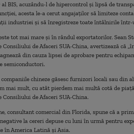
 al BIS, acuzându-l de hipercontrol şi lipsă de transp
ncţiei, acesta le-a cerut angajaţilor să limiteze conta
ii industriei şi să înregistreze toate întâlnirile într-
este tot mai mare şi în rândul exportatorilor. Sean St
e Consiliului de Afaceri SUA-China, avertizează că „î
tagnează din cauza lipsei de aprobare pentru echipa
e semiconductori.
 companiile chineze găsesc furnizori locali sau din al
em mai mult, cu atât pierdem mai multă cotă de piaţă”
e Consiliului de Afaceri SUA-China.
e, consultant comercial din Florida, spune că a prim
negative la cereri depuse cu luni în urmă pentru exp
 în America Latină şi Asia.