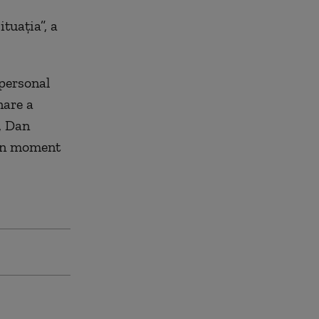
tuaţia”, a
 personal
nare a
, Dan
-un moment