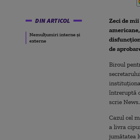
DIN ARTICOL
Zeci de mii
americane, 
Nemulţumiri interne şi
disfuncţion
externe
de aprobar
Biroul pent
secretarulu
instituţiona
întreruptă 
scrie News.
Cazul cel m
a livra cip
jumătatea l