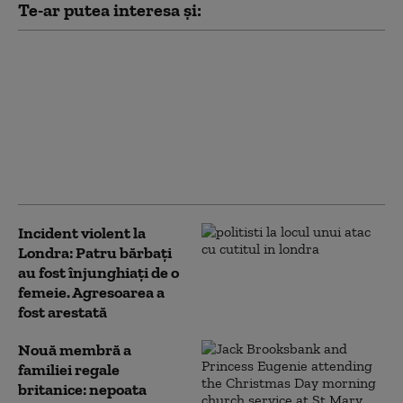
Te-ar putea interesa și:
Ministrul de externe
britanic a refuzat să
răspundă la
Washington dacă îl mai
consideră pe Trump
„idiot, rasist şi
misogin”
Incident violent la
Londra: Patru bărbaţi
au fost înjunghiaţi de o
femeie. Agresoarea a
fost arestată
Nouă membră a
familiei regale
britanice: nepoata