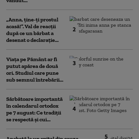
vândut...
„Anna, ţine-ţi prostul
acasă!”. Val de reacții
2
după ce un bărbat a
desenat o declarație...
Viața pe Pământ ar fi
3
putut apărea de două
ori. Studiul care pune
sub semnul întrebării...
Sărbătoare importantă
în calendarul ortodox
4
pe 7 august: Ce tradiții
se respectă și cui...
5
Anchetă la un spital din cauza