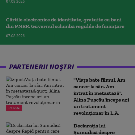
07.08.2026
Cărțile electronice de identitate, gratuite cu bani
din PNRR. Guvernul schimbă regulile de finanțare
07.08.2026
PARTENERII NOȘTRI
"Viața bate filmul. Am
cancer la sân. Am
intrat în metastază".
Alina Pușcău începe azi
un tratament
PE ROZ
revoluționar în L.A.
Declarația lui
Șumudică despre