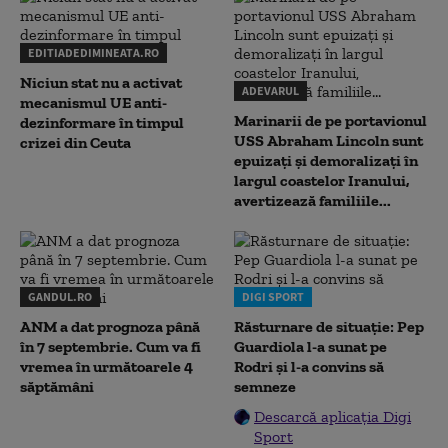
EDITIADEDIMINEATA.RO
Niciun stat nu a activat
ADEVARUL
mecanismul UE anti-
Marinarii de pe portavionul
dezinformare în timpul
USS Abraham Lincoln sunt
crizei din Ceuta
epuizați și demoralizați în
largul coastelor Iranului,
avertizează familiile...
GANDUL.RO
DIGI SPORT
ANM a dat prognoza până
Răsturnare de situație: Pep
în 7 septembrie. Cum va fi
Guardiola l-a sunat pe
vremea în următoarele 4
Rodri și l-a convins să
săptămâni
semneze
Descarcă aplicația Digi
Sport