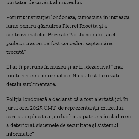
purtător de cuvânt al muzeului.
Potrivit instituţiei londoneze, cunoscută în întreaga
lume pentru găzduirea Pietrei Rosetta şi a
controversatelor Frize ale Parthenonului, acel
„subcontractant a fost concediat săptămâna
trecută”.
El ar fi pătruns în muzeu şi ar fi „dezactivat” mai
multe sisteme informatice. Nu au fost furnizate
detalii suplimentare.
Poliţia londoneză a declarat că a fost alertată joi, în
jurul orei 20:25 GMT, de reprezentanţii muzeului,
care au explicat că „un bărbat a pătruns în clădire şi
a deteriorat sistemele de securitate şi sistemul
informatic”.