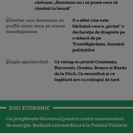
cărbune: „României nu i se poate cere să
rămână în beznă”
S-a aflat cine este
bărbatul care a „pictat” o
declarație de dragoste pe
o stâncă de pe
Transfăgărășan. Anunțul
polițiștilor
Ce rating au primit Constanța,
București, Oradea, Brașov și Buzău
de la Fitch. Ce semnifică și ce
legătură are cu ratingul de țară
DIGI ECONOMIC
Ce pregătește Guvernul pentru marii consumatori
de energie. Ședință extraordinară la Palatul Victoria