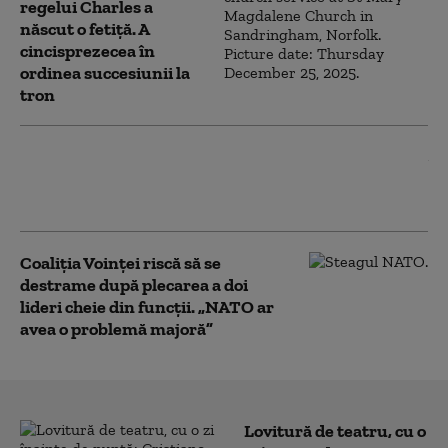
regelui Charles a
născut o fetiță. A
cincisprezecea în
ordinea succesiunii la
tron
Peste 150 de migranţi au fost salvați de
pe un vas care a luat foc în Canalul
Mânecii
Coaliția Voinței riscă să se
destrame după plecarea a doi
lideri cheie din funcții. „NATO ar
avea o problemă majoră”
Lovitură de teatru, cu o