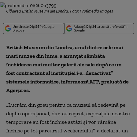
Clădirea British Museum din Londra. Foto: Profimedia Images
Urmărește
Digi24
în Google
Adaugă
Digi24
ca sursă preferată în
Discover
Google
British Museum din Londra, unul dintre cele mai
mari muzee din lume, a anunţat sâmbătă
închiderea mai multor galerii ale sale după ce un
fost contractant al instituţiei i-a „dezactivat”
sistemele informatice, informează AFP, preluată de
Agerpres.
„Lucrăm din greu pentru ca muzeul să redevină pe
deplin operaţional, dar, cu regret, expoziţiile noastre
temporare au fost închise astăzi şi vor rămâne
închise pe tot parcursul weekendului”, a declarat un