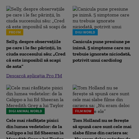
PRO FM
DIGI WORLD
Selly, despre observațiile
Canicula pune presiune pe
pe care i le fac părinții, în
inimă. 5 simptome care nu
ciuda succesului său: „Cred
trebuie ignorate niciodată,
că este imposibil să scapi
potrivit unui cardiolog
de asta”
Descarcă aplicația Pro FM
DIGI ANIMAL WORLD
FILM NOW
Cele mai răsfățate pisici
Tom Holland nu se ferește
din lumea vedetelor: de la
să spună care sunt cele mai
Calippo a lui Ed Sheeran la
slabe filme din cariera sa:
Meredith Grey a lui Taylor
„Nu eram deloc mândru de