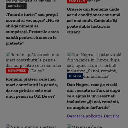
PLAYTECH
ADEVĂRUL
Orașele din România unde
„Taxa de turist” sau prețul
aerul condiționat consumă
normal al vacanței? „Nu vă
cel mai mult. Canicula îți
obligă nimeni să
poate dubla factura la
cumpărați. Prețurile astea
curent
există pentru că cineva le
plătește”
NEWSWEEK
DIGI FM
Românii plătesc cele mai
Dan Negru, reacție virală
mari contribuții la pensie,
din vacanța în Turcia după
dar au printre cele mai
ce a ajuns la un resort all
mici pensii în UE. De ce?
inclusive: „Și noi, românii,
ne umplem farfuriile”
Descarcă aplicația Digi FM