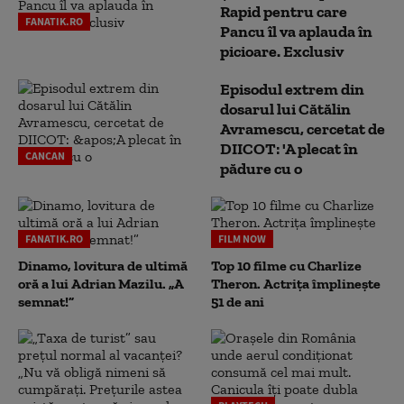
Rapid pentru care
FANATIK.RO
Pancu îl va aplauda în
picioare. Exclusiv
Episodul extrem din
dosarul lui Cătălin
Avramescu, cercetat de
DIICOT: 'A plecat în
CANCAN
pădure cu o
FANATIK.RO
FILM NOW
Dinamo, lovitura de ultimă
Top 10 filme cu Charlize
oră a lui Adrian Mazilu. „A
Theron. Actrița împlinește
semnat!”
51 de ani