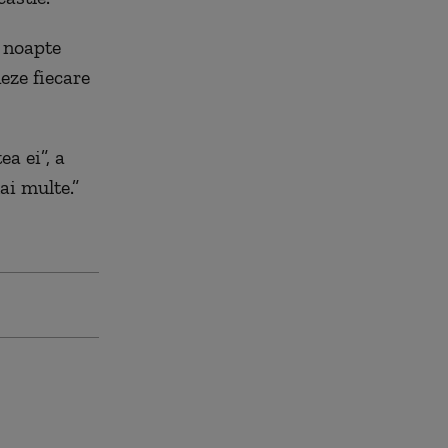
a noapte
eze fiecare
a ei”, a
ai multe.”