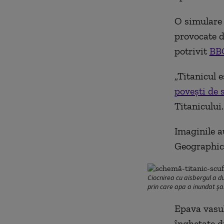
O simulare 
provocate d
potrivit
BB
„Titanicul 
povești de 
Titanicului.
Imaginile a
Geographic 
Ciocnirea cu aisbergul a d
prin care apa a inundat șas
Epava vasul
înghețate di