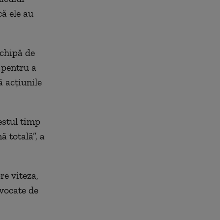
că ele au
echipă de
 pentru a
ă acțiunile
estul timp
ă totală”, a
re viteza,
ovocate de