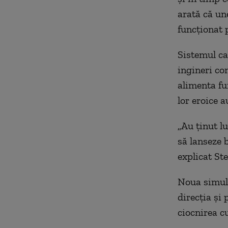
arată că une
funcționat 
Sistemul car
ingineri co
alimenta fu
lor eroice a
„Au ținut lu
să lanseze b
explicat St
Noua simula
direcția și
ciocnirea c