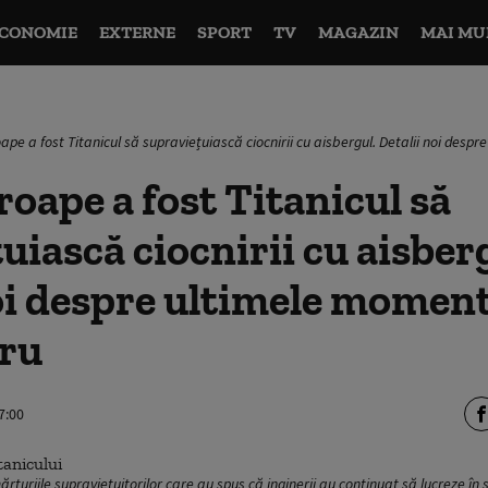
CONOMIE
EXTERNE
SPORT
TV
MAGAZIN
MAI MU
ape a fost Titanicul să supraviețuiască ciocnirii cu aisbergul. Detalii noi desp
roape a fost Titanicul să
uiască ciocnirii cu aisber
oi despre ultimele moment
tru
7:00
ărturiile supraviețuitorilor care au spus că inginerii au continuat să lucreze în