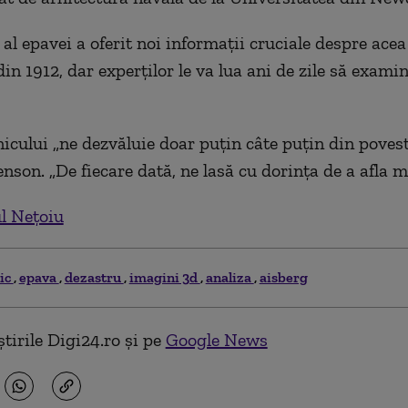
al epavei a oferit noi informații cruciale despre ace
in 1912, dar experților le va lua ani de zile să examin
icului „ne dezvăluie doar puțin câte puțin din poveste
nson. „De fiecare dată, ne lasă cu dorința de a afla m
l Nețoiu
nic
epava
dezastru
imagini 3d
analiza
aisberg
tirile Digi24.ro și pe
Google News