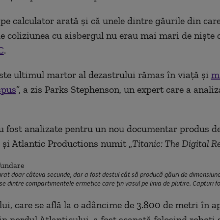
pe calculator arată și că unele dintre găurile din car
e coliziunea cu aisbergul nu erau mai mari de niște c
C
.
este ultimul martor al dezastrului rămas în viață și
ma
spus
”, a zis Parks Stephenson, un expert care a analiz
u fost analizate pentru un nou documentar produs d
și Atlantic Productions numit „
Titanic: The Digital R
urat doar câteva secunde, dar a fost destul cât să producă găuri de dimensiune
e dintre compartimentele ermetice care țin vasul pe linia de plutire. Capturi f
ui, care se află la o adâncime de 3.800 de metri în a
n nordul Atlanticului, a fost scanată folosind roboți 