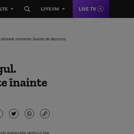
LIVE TV
LTE
LIVE FM
re ultimele momente înainte de dezastru
gul.
e înainte
 sala motoarelor pentru a ține