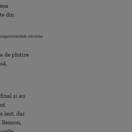
rena
te din
e compartimentele afectate.
a de plutire
să,
final și au
unt
s lent, dar
n Benson,
astle.