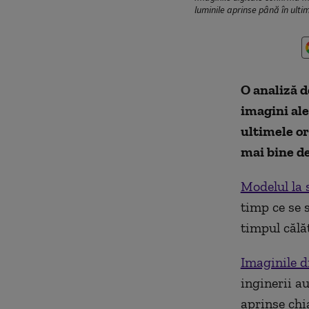
luminile aprinse până în ult
O analiză d
imagini ale
ultimele or
mai bine de
Modelul la 
timp ce se 
timpul călă
Imaginile d
inginerii a
aprinse chi