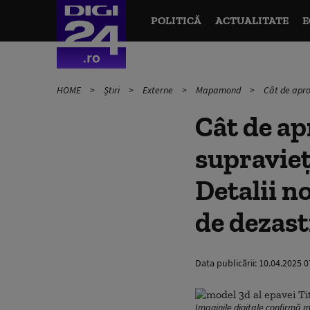
POLITICĂ
ACTUALITATE
E
HOME
Știri
Externe
Mapamond
Cât de apro
Cât de ap
supravieț
Detalii n
de dezas
Data publicării:
10.04.2025 0
Imaginile digitale confirmă m