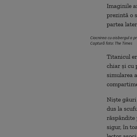
Imaginile ar
prezintă o s
partea later
Ciocnirea cu aisbergul a pr
Captură foto: The Times
Titanicul e
chiar și cu
simularea a
compartime
Niște găuri
dus la scuf
răspândite 
sigur, în t
lector asoc