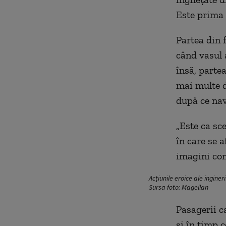
Este prima 
Partea din f
când vasul 
însă, parte
mai multe d
după ce nav
„Este ca sce
în care se a
imagini com
Acțiunile eroice ale ingine
Sursa foto: Magellan
Pasagerii c
și în timp 