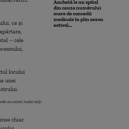
Anchetă la un spital
din cauza numărului
mare de concedii
medicale în plin sezon
lui, ca și
estival...
depărtare,
tal – cele
oceanului,
tul locului
ea unei
strului.
unda au salvat multe vieți.
inse chiar
icului