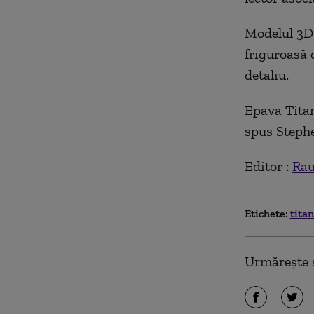
Modelul 3D 
friguroasă d
detaliu.
Epava Titan
spus Stephe
Editor :
Rau
Etichete:
tita
Urmărește ș