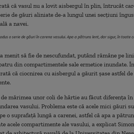
ată că vasul nu a lovit aisbergul în plin, întrucât ca
erie de găuri aliniate de-a lungul unei secțiuni îngus
ală a navei.
odus o serie de găuri în carena vasului. Apa a pătruns lent, dar sigur, în toat
ra menit să fie de nescufundat, putând rămâne pe lini
 patru din compartimentele sale ermetice inundate. În
rată că ciocnirea cu aisbergul a găurit șase astfel de
nte.
 de mărimea unor coli de hârtie au făcut diferența în 
undarea vasului. Problema este că acele mici găuri s
pe o suprafață lungă a carenei, astfel că apa a pătrun
oate acele compartimente ale vasului, a explicat Simo
iat de arhitectură navală de la Universitatea din Newc