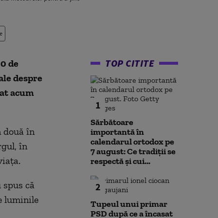
e
TOP CITITE
00 de
ale despre
dat acum
1
Sărbătoare
n două în
importantă în
calendarul ortodox pe
gul, în
7 august: Ce tradiții se
iața.
respectă și cui...
u spus că
2
e luminile
Tupeul unui primar
PSD după ce a încasat