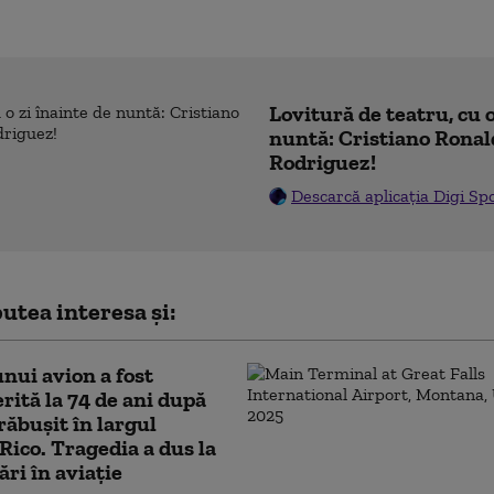
Lovitură de teatru, cu o
nuntă: Cristiano Ronal
Rodriguez!
Descarcă aplicația Digi Sp
utea interesa și:
nui avion a fost
rită la 74 de ani după
prăbușit în largul
Rico. Tragedia a dus la
ri în aviație