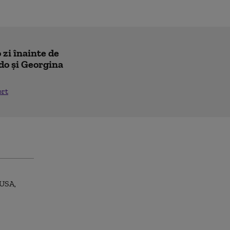
 zi înainte de
do și Georgina
ort