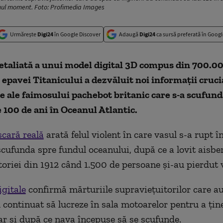
imul moment. Foto: Profimedia Images
Urmărește
Digi24
în Google Discover
Adaugă
Digi24
ca sursă preferată în Googl
etaliată a unui model digital 3D compus din 700.0
 epavei Titanicului a dezvăluit noi informații cruci
e ale faimosului pachebot britanic care s-a scufun
 100 de ani în Oceanul Atlantic.
scară reală
arată felul violent în care vasul s-a rupt î
scufunda spre fundul oceanului, după ce a lovit aisber
toriei din 1912 când 1.500 de persoane și-au pierdut v
igitale
confirmă mărturiile supraviețuitorilor care a
u continuat să lucreze în sala motoarelor pentru a țin
ar și după ce nava începuse să se scufunde.