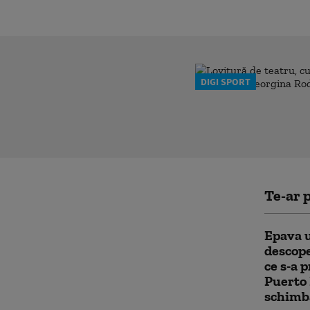
DIGI SPORT
Te-ar p
Epava u
descope
ce s-a 
Puerto 
schimbă