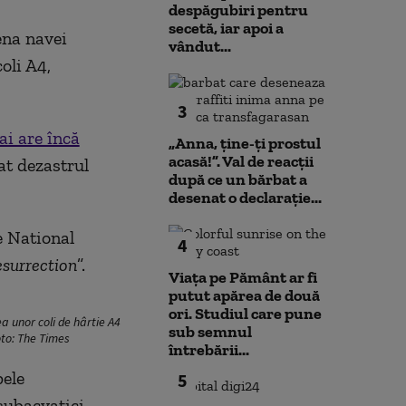
despăgubiri pentru
secetă, iar apoi a
ena navei
vândut...
oli A4,
3
i are încă
„Anna, ţine-ţi prostul
acasă!”. Val de reacții
at dezastrul
după ce un bărbat a
desenat o declarație...
e National
4
esurrection
”.
Viața pe Pământ ar fi
putut apărea de două
ori. Studiul care pune
a unor coli de hârtie A4
sub semnul
oto: The Times
întrebării...
pele
5
subacvatici.