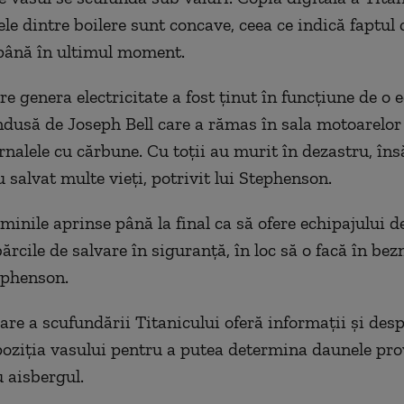
le dintre boilere sunt concave, ceea ce indică faptul 
până în ultimul moment.
e genera electricitate a fost ținut în funcțiune de o 
ndusă de Joseph Bell care a rămas în sala motoarelor
rnalele cu cărbune. Cu toții au murit în dezastru, îns
u salvat multe vieți, potrivit lui Stephenson.
minile aprinse până la final ca să ofere echipajului d
ărcile de salvare în siguranță, în loc să o facă în bezn
ephenson.
re a scufundării Titanicului oferă informații și desp
 poziția vasului pentru a putea determina daunele pr
u aisbergul.