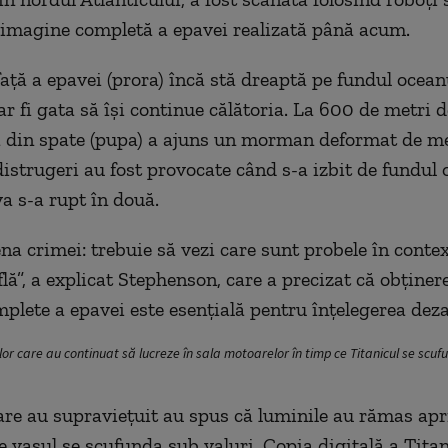
imagine completă a epavei realizată până acum.
ață a epavei (prora) încă stă dreaptă pe fundul oceanu
ar fi gata să își continue călătoria. La 600 de metri 
a din spate (pupa) a ajuns un morman deformat de me
istrugeri au fost provocate când s-a izbit de fundul 
a s-a rupt în două.
na crimei: trebuie să vezi care sunt probele în contex
flă”, a explicat Stephenson, care a precizat că obținer
plete a epavei este esențială pentru înțelegerea deza
rilor care au continuat să lucreze în sala motoarelor în timp ce Titanicul se scuf
are au supraviețuit au spus că luminile au rămas apr
ce vasul se scufunda sub valuri. Copia digitală a Titan