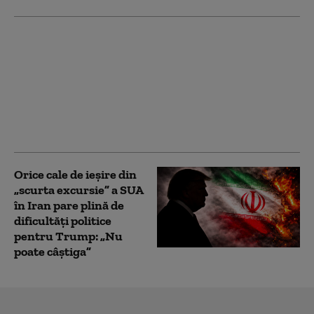
Ministrul de externe
britanic a refuzat să
răspundă la
Washington dacă îl mai
consideră pe Trump
„idiot, rasist şi
misogin”
Orice cale de ieșire din
„scurta excursie” a SUA
în Iran pare plină de
dificultăți politice
pentru Trump: „Nu
poate câștiga”