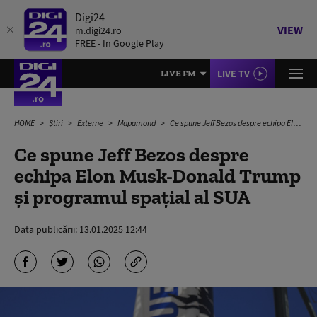
Digi24
VIEW
m.digi24.ro
FREE - In Google Play
LIVE TV
LIVE FM
HOME
Știri
Externe
Mapamond
Ce spune Jeff Bezos despre echipa Elon Musk-Donald Trump și programul spațial al SUA
Ce spune Jeff Bezos despre
echipa Elon Musk-Donald Trump
și programul spațial al SUA
Data publicării:
13.01.2025 12:44