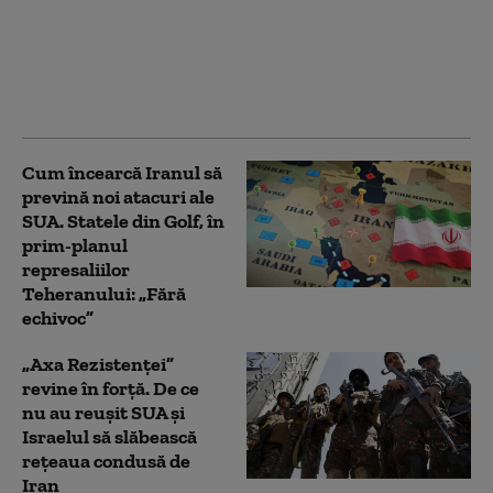
explozia cheltuielilor
pentru AI şi apropierea
termenului la care
expiră restricţiile de
vânzare
Cum încearcă Iranul să
prevină noi atacuri ale
SUA. Statele din Golf, în
prim-planul
represaliilor
Teheranului: „Fără
echivoc”
„Axa Rezistenței”
revine în forță. De ce
nu au reușit SUA și
Israelul să slăbească
rețeaua condusă de
Iran