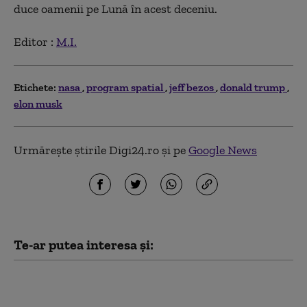
duce oamenii pe Lună în acest deceniu.
Editor :
M.I.
Etichete:
nasa
program spatial
jeff bezos
donald trump
elon musk
Urmărește știrile Digi24.ro și pe
Google News
Te-ar putea interesa și:
Acţiunile SpaceX se
prăbuşesc după