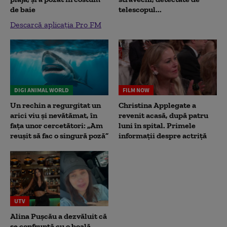
de baie
telescopul...
Descarcă aplicația Pro FM
DIGI ANIMAL WORLD
FILM NOW
Un rechin a regurgitat un
Christina Applegate a
arici viu și nevătămat, în
revenit acasă, după patru
fața unor cercetători: „Am
luni în spital. Primele
reușit să fac o singură poză”
informații despre actriță
UTV
Alina Pușcău a dezvăluit că
se confruntă cu o boală