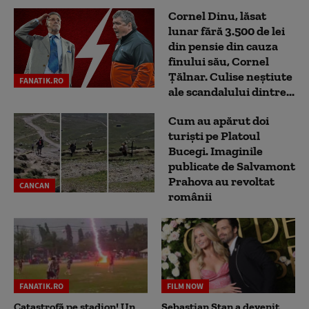
Cornel Dinu, lăsat
lunar fără 3.500 de lei
din pensie din cauza
finului său, Cornel
Țălnar. Culise neștiute
FANATIK.RO
ale scandalului dintre...
Cum au apărut doi
turiști pe Platoul
Bucegi. Imaginile
publicate de Salvamont
Prahova au revoltat
CANCAN
românii
FANATIK.RO
FILM NOW
Catastrofă pe stadion! Un
Sebastian Stan a devenit