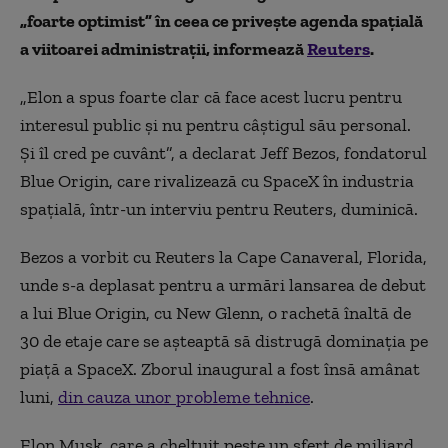
„foarte optimist” în ceea ce privește agenda spațială
a viitoarei administrații, informează
Reuters
.
„Elon a spus foarte clar că face acest lucru pentru
interesul public și nu pentru câștigul său personal.
Și îl cred pe cuvânt”, a declarat Jeff Bezos, fondatorul
Blue Origin, care rivalizează cu SpaceX în industria
spațială, într-un interviu pentru Reuters, duminică.
Bezos a vorbit cu Reuters la Cape Canaveral, Florida,
unde s-a deplasat pentru a urmări lansarea de debut
a lui Blue Origin, cu New Glenn, o rachetă înaltă de
30 de etaje care se așteaptă să distrugă dominația pe
piață a SpaceX. Zborul inaugural a fost însă amânat
luni,
din cauza unor probleme tehnice
.
Elon Musk, care a cheltuit peste un sfert de miliard