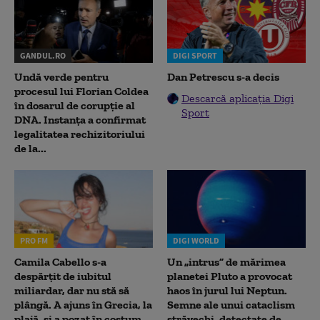
GANDUL.RO
DIGI SPORT
Undă verde pentru
Dan Petrescu s-a decis
procesul lui Florian Coldea
Descarcă aplicația Digi
în dosarul de corupție al
Sport
DNA. Instanța a confirmat
legalitatea rechizitoriului
de la...
PRO FM
DIGI WORLD
Camila Cabello s-a
Un „intrus” de mărimea
despărțit de iubitul
planetei Pluto a provocat
miliardar, dar nu stă să
haos în jurul lui Neptun.
plângă. A ajuns în Grecia, la
Semne ale unui cataclism
plajă, și a pozat în costum
străvechi, detectate de