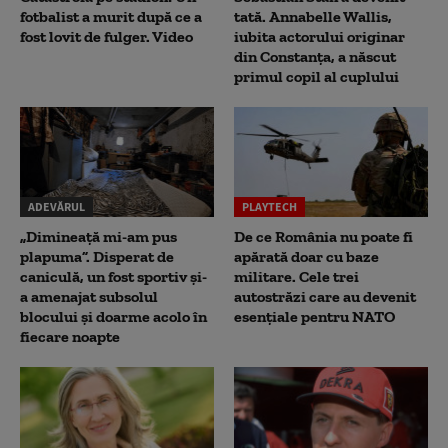
fotbalist a murit după ce a
tată. Annabelle Wallis,
fost lovit de fulger. Video
iubita actorului originar
din Constanța, a născut
primul copil al cuplului
ADEVĂRUL
PLAYTECH
„Dimineață mi-am pus
De ce România nu poate fi
plapuma”. Disperat de
apărată doar cu baze
caniculă, un fost sportiv și-
militare. Cele trei
a amenajat subsolul
autostrăzi care au devenit
blocului și doarme acolo în
esențiale pentru NATO
fiecare noapte