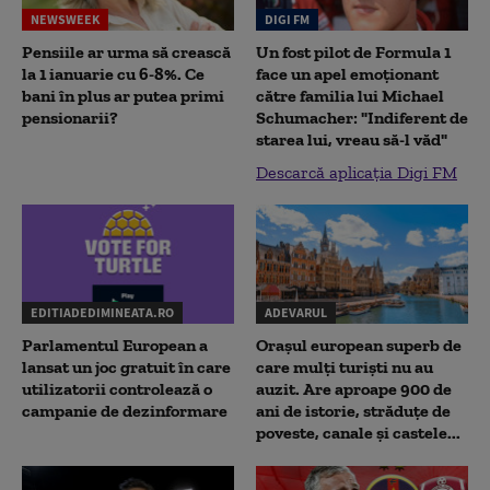
NEWSWEEK
DIGI FM
Pensiile ar urma să crească
Un fost pilot de Formula 1
la 1 ianuarie cu 6-8%. Ce
face un apel emoționant
bani în plus ar putea primi
către familia lui Michael
pensionarii?
Schumacher: "Indiferent de
starea lui, vreau să-l văd"
Descarcă aplicația Digi FM
EDITIADEDIMINEATA.RO
ADEVARUL
Parlamentul European a
Orașul european superb de
lansat un joc gratuit în care
care mulți turiști nu au
utilizatorii controlează o
auzit. Are aproape 900 de
campanie de dezinformare
ani de istorie, străduțe de
poveste, canale și castele...