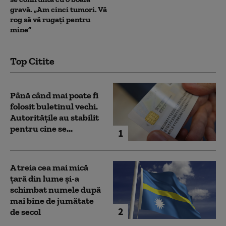
gravă. „Am cinci tumori. Vă
rog să vă rugați pentru
mine”
Top Citite
Până când mai poate fi
folosit buletinul vechi.
Autoritățile au stabilit
pentru cine se...
1
A treia cea mai mică
țară din lume și-a
schimbat numele după
mai bine de jumătate
2
de secol