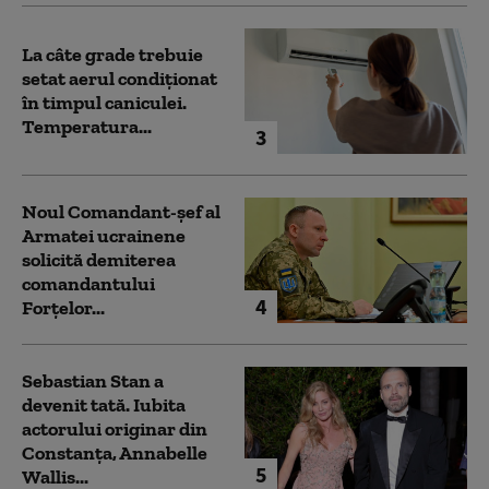
La câte grade trebuie
setat aerul condiționat
în timpul caniculei.
Temperatura...
3
Noul Comandant-șef al
Armatei ucrainene
solicită demiterea
comandantului
4
Forțelor...
Sebastian Stan a
devenit tată. Iubita
actorului originar din
Constanța, Annabelle
5
Wallis...