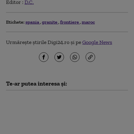
Editor :
D.C.
Etichete:
spania
granite
frontiere
maroc
Urmărește știrile Digi24.ro și pe
Google News
Te-ar putea interesa și:
Alertă MAE: Cod roșu
de risc de incendii în
Valencia.
Recomandările
autorităților