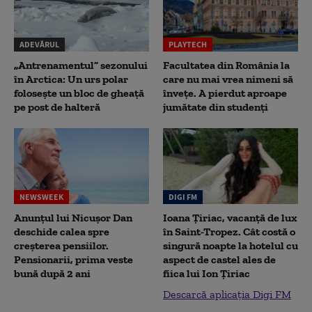
ADEVĂRUL
PLAYTECH
„Antrenamentul” sezonului
Facultatea din România la
în Arctica: Un urs polar
care nu mai vrea nimeni să
folosește un bloc de gheață
înveţe. A pierdut aproape
pe post de halteră
jumătate din studenţi
NEWSWEEK
DIGI FM
Anunțul lui Nicușor Dan
Ioana Țiriac, vacanță de lux
deschide calea spre
în Saint-Tropez. Cât costă o
creșterea pensiilor.
singură noapte la hotelul cu
Pensionarii, prima veste
aspect de castel ales de
bună după 2 ani
fiica lui Ion Țiriac
Descarcă aplicația Digi FM