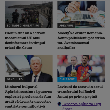
EDITIADEDIMINEATA.RO
ADEVARUL
Niciun stat nu a activat
Moody’s a cruțat România.
mecanismul UE anti-
Acum politicienii pot strica
dezinformare în timpul
tot. Avertismentul
crizei din Ceuta
analiștilor
GANDUL.RO
DIGI SPORT
Ministrul bulgar al
Lovitură de teatru în cazul
Apărării susține că puterea
transferului lui Rodri!
exploziei și coloana de fum
Anunț pe prima pagină
arată că drona transporta o
Descarcă aplicația Digi
cantitate semnificativă
Sport