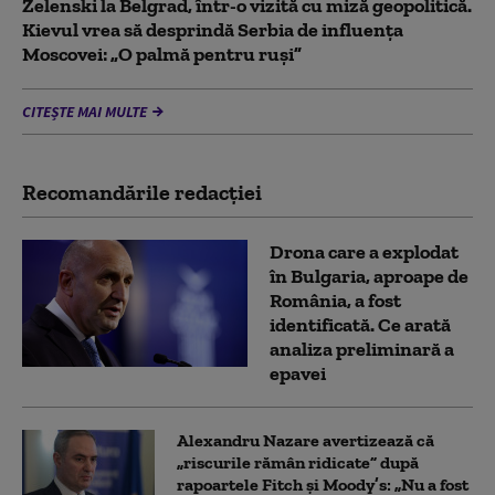
Zelenski la Belgrad, într-o vizită cu miză geopolitică.
Kievul vrea să desprindă Serbia de influența
Moscovei: „O palmă pentru ruși”
CITEȘTE MAI MULTE
Recomandările redacţiei
Drona care a explodat
în Bulgaria, aproape de
România, a fost
identificată. Ce arată
analiza preliminară a
epavei
Alexandru Nazare avertizează că
„riscurile rămân ridicate” după
rapoartele Fitch și Moody’s: „Nu a fost