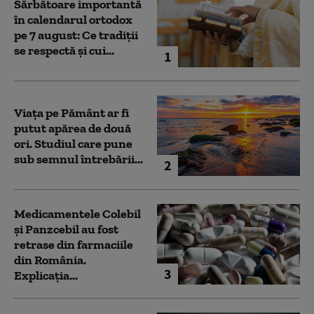
Sărbătoare importantă
în calendarul ortodox
pe 7 august: Ce tradiții
se respectă și cui...
1
Viața pe Pământ ar fi
putut apărea de două
ori. Studiul care pune
sub semnul întrebării...
2
Medicamentele Colebil
și Panzcebil au fost
retrase din farmaciile
din România.
3
Explicația...