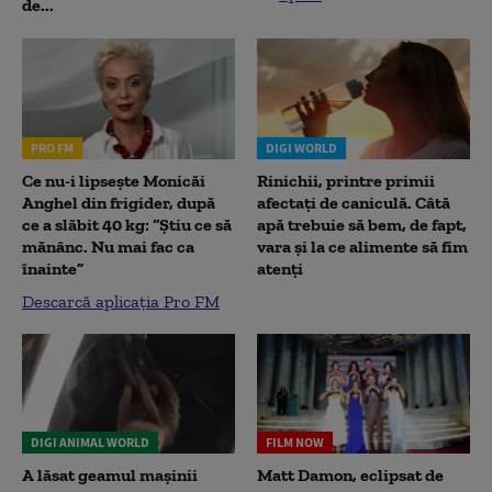
de...
PRO FM
DIGI WORLD
Ce nu-i lipsește Monicăi
Rinichii, printre primii
Anghel din frigider, după
afectați de caniculă. Câtă
ce a slăbit 40 kg: “Știu ce să
apă trebuie să bem, de fapt,
mănânc. Nu mai fac ca
vara și la ce alimente să fim
înainte”
atenți
Descarcă aplicația Pro FM
DIGI ANIMAL WORLD
FILM NOW
A lăsat geamul mașinii
Matt Damon, eclipsat de