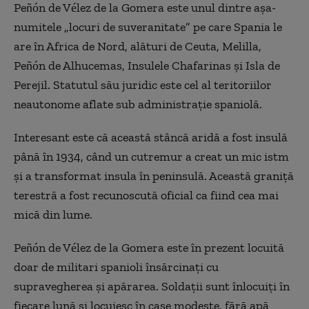
Peñón de Vélez de la Gomera este unul dintre așa-
numitele „locuri de suveranitate” pe care Spania le
are în Africa de Nord, alături de Ceuta, Melilla,
Peñón de Alhucemas, Insulele Chafarinas și Isla de
Perejil. Statutul său juridic este cel al teritoriilor
neautonome aflate sub administrație spaniolă.
Interesant este că această stâncă aridă a fost insulă
până în 1934, când un cutremur a creat un mic istm
și a transformat insula în peninsulă. Această graniță
terestră a fost recunoscută oficial ca fiind cea mai
mică din lume.
Peñón de Vélez de la Gomera este în prezent locuită
doar de militari spanioli însărcinați cu
supravegherea și apărarea. Soldații sunt înlocuiți în
fiecare lună și locuiesc în case modeste, fără apă