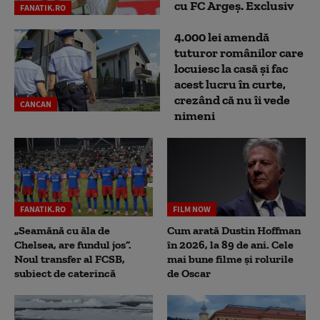
cu FC Argeş. Exclusiv
FANATIK.RO
4.000 lei amendă
tuturor românilor care
locuiesc la casă și fac
acest lucru în curte,
crezând că nu îi vede
CANCAN
nimeni
FANATIK.RO
FILM NOW
„Seamănă cu ăla de
Cum arată Dustin Hoffman
Chelsea, are fundul jos”.
în 2026, la 89 de ani. Cele
Noul transfer al FCSB,
mai bune filme și rolurile
subiect de caterincă
de Oscar