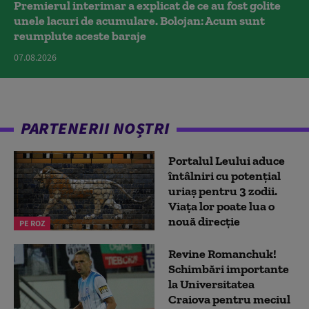
Premierul interimar a explicat de ce au fost golite
unele lacuri de acumulare. Bolojan: Acum sunt
reumplute aceste baraje
07.08.2026
PARTENERII NOȘTRI
Portalul Leului aduce
întâlniri cu potențial
uriaș pentru 3 zodii.
Viața lor poate lua o
nouă direcție
PE ROZ
Revine Romanchuk!
Schimbări importante
la Universitatea
Craiova pentru meciul