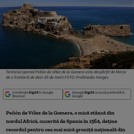
Teritoriul spaniol Peñón de Vélez de la Gomera este despărțit de Maroc
de o frontieră de doar 85 de metri FOTO: Profimedia Images
Urmărește
Digi24
în Google
Adaugă
Digi24
ca sursă preferată în
Discover
Google
Peñón de Vélez de la Gomera, o mică stâncă din
nordul Africii, cucerită de Spania în 1564, deține
recordul pentru cea mai mică graniță națională din