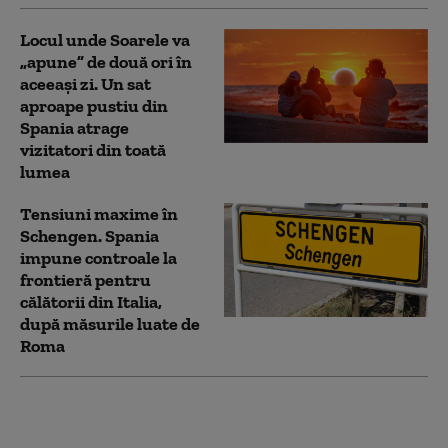
Locul unde Soarele va
„apune” de două ori în
aceeași zi. Un sat
aproape pustiu din
Spania atrage
vizitatori din toată
lumea
Tensiuni maxime în
Schengen. Spania
impune controale la
frontieră pentru
călătorii din Italia,
după măsurile luate de
Roma
Cel puţin 141 de
persoane au