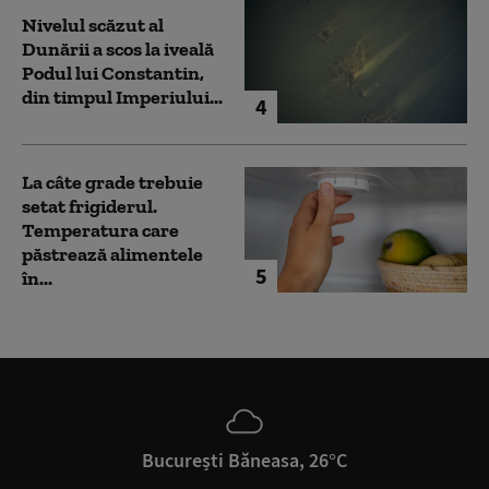
Nivelul scăzut al
Dunării a scos la iveală
Podul lui Constantin,
din timpul Imperiului...
4
La câte grade trebuie
setat frigiderul.
Temperatura care
păstrează alimentele
5
în...
București Băneasa, 26°C