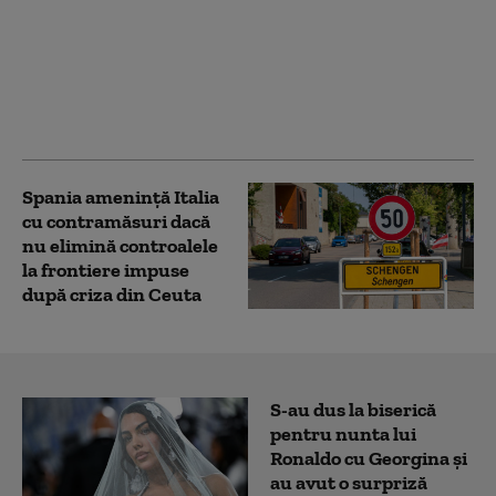
murit încercând să
ajungă în exclava
spaniolă Ceuta şi
bilanţul ar putea
creşte, anunță asociații
marocane
Spania ameninţă Italia
cu contramăsuri dacă
nu elimină controalele
la frontiere impuse
după criza din Ceuta
S-au dus la biserică
pentru nunta lui
Ronaldo cu Georgina și
au avut o surpriză