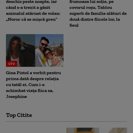
deschis peste noapte, iar
frumoasa lui soție, pe
când s-a trezit a găsit
covorul roșu. Tablou
animalul atârnat de volan:
superb de familie alături de
„Noroc că se mișcă greu”
două dintre fiicele lor, la
Seul
UTV
Gina Pistol a vorbit pentru
prima dată despre relația
cu tatăl ei. Cum i-a
schimbat viața fiica sa,
Josephine
Top Citite