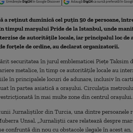
Urmărește
Digi24
în Google Discover
Adaugă
Digi24
ca sursă preferată în Googl
că a reţinut duminică cel puţin 50 de persoane, într
 în timpul marşului Pride de la Istanbul, unde manif
terzise de autorităţile locale, iar principalul loc de
 de forţele de ordine, au declarat organizatorii.
tărit securitatea în jurul emblematicei Pieţe Taksim d
riere metalice, în timp ce autorităţile locale au inter
le în principalele locuri de adunare, inclusiv în cart
uat în partea asiatică a oraşului. Circulaţia metroului
estricţionată în mai multe zone din centrul oraşului.
unii Jurnaliştilor din Turcia, una dintre persoanele r
Muberra Unsal. „Jurnaliştii care relatează despre mar
se confruntă din nou cu obstacole ilegale în acest an.