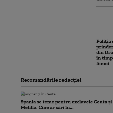
Alertă 
afectea
Mării M
Poliția
prinde
din Dro
în timp
femei
Recomandările redacţiei
Spania se teme pentru exclavele Ceuta și
Melilla. Cine ar sări în...