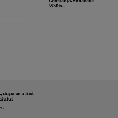
Constanța, Annabelle
Wallis...
 după ce a fost
ciului
ort