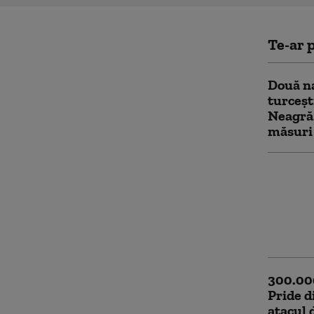
Te-ar p
Două na
turceșt
Neagră.
măsuri
Kaan, a
generaț
face un
înlocui
pistă
300.000
Pride 
atacul 