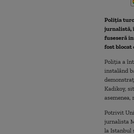
Poliţia tur
jurnalistă,
fuseseră in
fost blocat
Poliţia a în
instalând ba
demonstraţii
Kadikoy, sit
asemenea, r
Potrivit Uni
jurnalista 
la Istanbul 