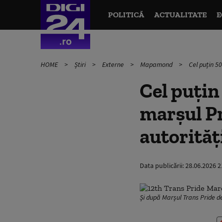
POLITICĂ
ACTUALITATE
E
HOME
Știri
Externe
Mapamond
Cel puțin 5
Cel puțin
marșul Pr
autorităț
Data publicării:
28.06.2026 2
Și după Marșul Trans Pride d