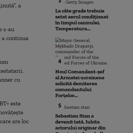
3
inută”, a
La câte grade trebuie
setat aerul condiționat
în timpul caniculei.
Temperatura...
e s-au
e a continua
4
 Vom
estatarii.
Noul Comandant-șef
al Armatei ucrainene
anner cu
solicită demiterea
comandantului
Forțelor...
BT+ este
5
novăţeşte
Sebastian Stan a
care are loc
devenit tată. Iubita
actorului originar din