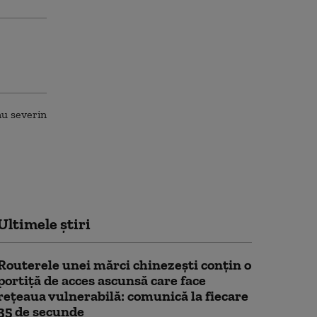
Ultimele știri
Routerele unei mărci chinezești conțin o
portiță de acces ascunsă care face
rețeaua vulnerabilă: comunică la fiecare
35 de secunde