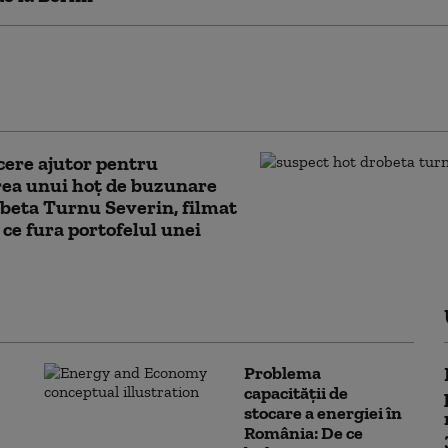
în Turcia: Incendii de vegetație
ză regiuni turistice de pe litoralul
editerane și al Mării Egee
 cere ajutor pentru
rea unui hoț de buzunare
beta Turnu Severin, filmat
 ce fura portofelul unei
Problema
capacității de
stocare a energiei în
România: De ce