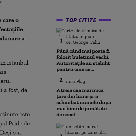
e
TOP CITITE
e care o
estaţiile
 adunare a
1
Până când mai poate fi
folosit buletinul vechi.
in Istanbul,
Autoritățile au stabilit
pentru cine se...
zis
2
ierul
 a fost, de
A treia cea mai mică
țară din lume și-a
schimbat numele după
mai bine de jumătate
eţinute este
de secol
şul Pride de
 Deşi s-a