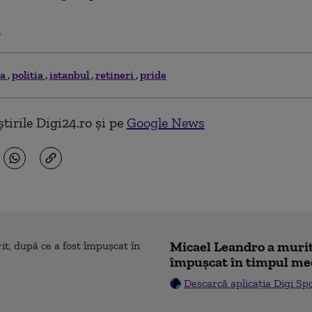
.
ia
politia
istanbul
retineri
pride
tirile Digi24.ro și pe
Google News
Micael Leandro a murit,
împușcat în timpul me
Descarcă aplicația Digi Sp