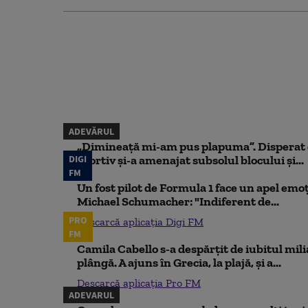
ADEVĂRUL
„Dimineață mi-am pus plapuma”. Disperat d
DIGI
sportiv și-a amenajat subsolul blocului și...
FM
Un fost pilot de Formula 1 face un apel emoț
Michael Schumacher: "Indiferent de...
PRO
Descarcă aplicația Digi FM
FM
Camila Cabello s-a despărțit de iubitul mili
plângă. A ajuns în Grecia, la plajă, și a...
Descarcă aplicația Pro FM
ADEVARUL