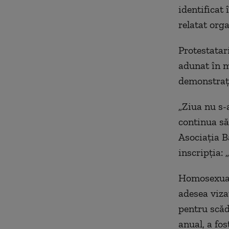
identificat 
relatat orga
Protestatar
adunat în m
demonstraţi
„Ziua nu s-
continua să
Asociaţia B
inscripţia:
Homosexuali
adesea viza
pentru scăde
anual, a fos