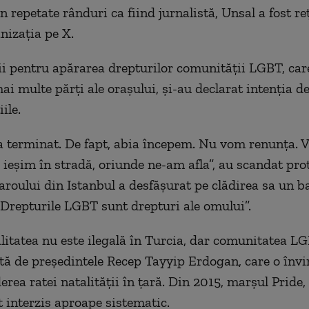
în repetate rânduri ca fiind jurnalistă, Unsal a fost reţ
nizația pe X.
ii pentru apărarea drepturilor comunităţii LGBT, car
ai multe părţi ale oraşului, şi-au declarat intenţia d
ile.
a terminat. De fapt, abia începem. Nu vom renunţa.
 ieşim în stradă, oriunde ne-am afla”, au scandat prot
aroului din Istanbul a desfăşurat pe clădirea sa un b
 „Drepturile LGBT sunt drepturi ale omului”.
tatea nu este ilegală în Turcia, dar comunitatea LG
tă de preşedintele Recep Tayyip Erdogan, care o învi
rea ratei natalităţii în ţară. Din 2015, marşul Pride, 
t interzis aproape sistematic.