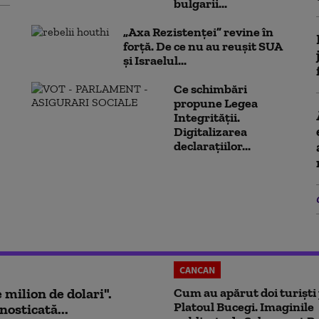
bulgarii...
„Axa Rezistenței” revine în
forță. De ce nu au reușit SUA
și Israelul...
Ce schimbări
propune Legea
Integrității.
Digitalizarea
declarațiilor...
CANCAN
milion de dolari".
Cum au apărut doi turiști
Platoul Bucegi. Imaginile
nosticată...