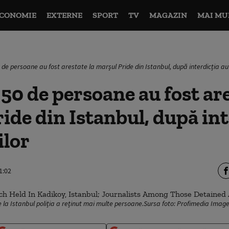
CONOMIE
EXTERNE
SPORT
TV
MAGAZIN
MAI MU
0 de persoane au fost arestate la marșul Pride din Istanbul, după interdicția aut
 50 de persoane au fost are
ide din Istanbul, după int
ilor
1:02
e la Istanbul poliția a reținut mai multe persoane.Sursa foto: Profimedia Imag