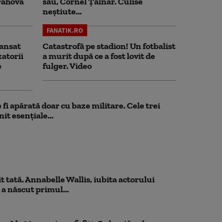
rahova
său, Cornel Țălnar. Culise
neștiute...
FANATIK.RO
ansat
Catastrofă pe stadion! Un fotbalist
zatorii
a murit după ce a fost lovit de
e
fulger. Video
fi apărată doar cu baze militare. Cele trei
it esențiale...
 tată. Annabelle Wallis, iubita actorului
 a născut primul...