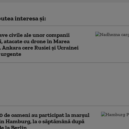
utea interesa și:
ve civile ale unor companii
i, atacate cu drone în Marea
 Ankara cere Rusiei și Ucrainei
 urgente
vionul de vânătoare de
ia a cincea al Turciei,
 pas-cheie spre
rea F-16: test reușit pe
 de oameni au participat la marşul
din Hamburg, la o săptămână după
de la Berlin