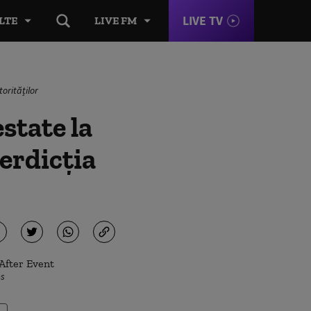
LIVE TV
LTE
LIVE FM
orităților
state la
erdicția
es