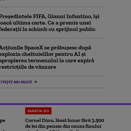
Președintele FIFA, Gianni Infantino, îşi
joacă ultima carte. Ce a promis unei
federații la schimb cu sprijinul public
Acţiunile SpaceX se prăbuşesc după
explozia cheltuielilor pentru AI şi
apropierea termenului la care expiră
restricţiile de vânzare
CITEȘTE MAI MULTE
FANATIK.RO
 pe
Cornel Dinu, lăsat lunar fără 3.500
de lei din pensie din cauza finului