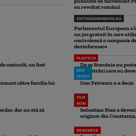
publicate de Salvamont P
au revoltat românii
EDITIADEDIMINEATA.RO
Parlamentul European a l
un joc gratuit în care utili
controlează o campanie d
dezinformare
PLAYTECH
e caniculă, un fost
De ce România nu poate 
DIGI
autostrăzi care au deven
SPORT
ionant către familia lui
Dan Petrescu s-a decis
FILM
NOW
ardar, dar nu stă să
Sebastian Stan a devenit
originar din Constanța,
NEWSWEEK