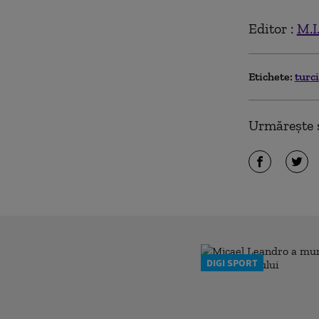
Editor :
M.I
Etichete:
turc
Urmărește ș
DIGI SPORT