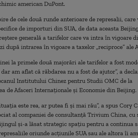
 chimic american DuPont.
ire de cele două runde anterioare de represalii, care
pecifice de importuri din SUA, de data aceasta Beijing
eștere generală a tarifelor care va intra în vigoare d
o zi după intrarea în vigoare a taxelor „reciproce” ale 
inei la primele două majorări ale tarifelor a fost mod
 dar am aflat că răbdarea nu a fost de ajutor”, a decl
canul Institutului Chinez pentru Studii OMC de la
ea de Afaceri Internaționale și Economie din Beijing.
ituația este rea, ar putea fi și mai rău”, a spus Cory
ociat al companiei de consultanță Trivium China, cu s
ijingul și-a lăsat strategic spațiu pentru a continua 
represaliile oriunde acțiunile SUA sau ale altora îi a