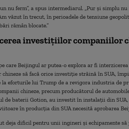
un nu ferm”, a spus intermediarul.
„
Pur și simplu nu
 Am văzut în trecut, în perioadele de tensiune geopolit
bări rămân blocate.”
cerea investițiilor companiilor 
pe care Beijingul ar putea-o explora ar fi interzicerea
 chineze să facă orice investiție străină în SUA, împ
e la eforturile lui Trump de a revigora industria de p
ompanii chineze, precum producătorul de automobil
 de baterii Gotion, au investit în instala
ții
din SUA,
e viitoare în producția din SUA necesită aprobarea Bei
ut deja dificil pentru unii ingineri și echipamente s