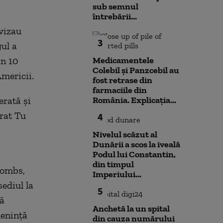
sub semnul
întrebării...
 vizau
3
ul a
in 10
Medicamentele
Colebil și Panzcebil au
Americii.
fost retrase din
farmaciile din
erată și
România. Explicația...
arat Tu
4
Nivelul scăzut al
Dunării a scos la iveală
Podul lui Constantin,
din timpul
 Combs,
Imperiului...
ediul la
5
să
Anchetă la un spital
menință
din cauza numărului