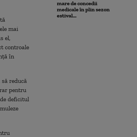
mare de concedii
medicale în plin sezon
estival...
stă
cele mai
 el,
t controale
nță în
i să reducă
rar pentru
de deficitul
imuleze
ntru