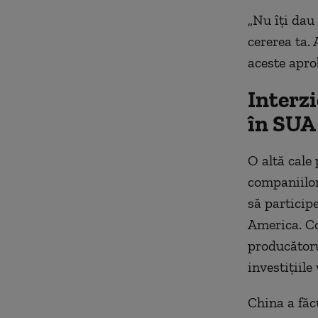
„Nu
îți
dau 
cererea
ta
.
aceste apro
Interzi
în SUA
O altă cale 
companiilor
să particip
America. C
producătorul
investițiil
China a făc