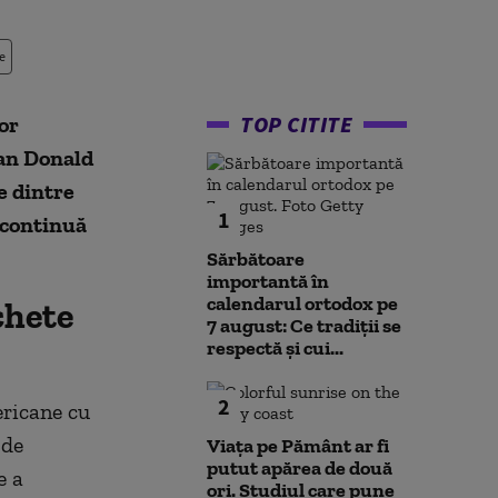
e
TOP CITITE
or
can Donald
e dintre
1
 continuă
Sărbătoare
importantă în
calendarul ortodox pe
chete
7 august: Ce tradiții se
respectă și cui...
2
ericane cu
 de
Viața pe Pământ ar fi
putut apărea de două
e a
ori. Studiul care pune