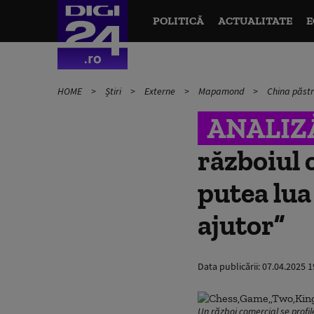
POLITICĂ
ACTUALITATE
E
HOME
Știri
Externe
Mapamond
China păstr
ANALIZ
războiul 
putea lua
ajutor”
Data publicării:
07.04.2025 1
Un război comercial se profil