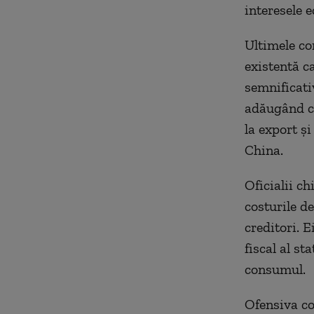
interesele 
Ultimele con
existentă c
semnificati
adăugând că
la export ș
China.
Oficialii ch
costurile d
creditori. 
fiscal al st
consumul.
Ofensiva co