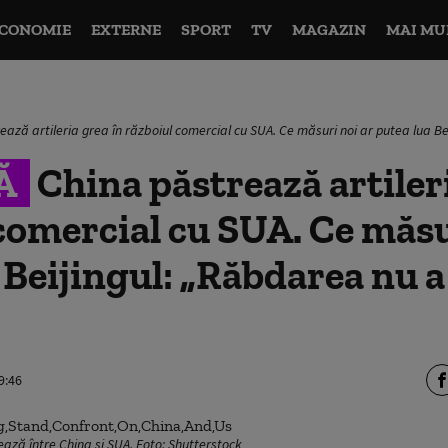
CONOMIE
EXTERNE
SPORT
TV
MAGAZIN
MAI MU
ează artileria grea în războiul comercial cu SUA. Ce măsuri noi ar putea lua Be
Ă
China păstrează artiler
comercial cu SUA. Ce măsu
 Beijingul: „Răbdarea nu a
9:46
ează între China și SUA. Foto: Shutterstock