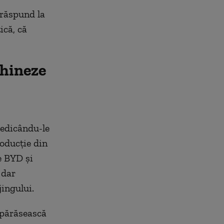
 răspund la
ică, că
chineze
iedicându-le
roducție din
e BYD și
 dar
jingului.
ă părăsească