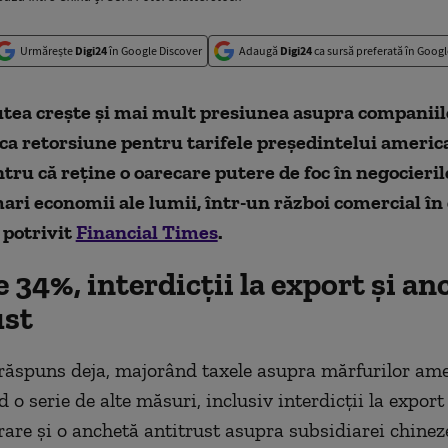
Urmărește
Digi24
în Google Discover
Adaugă
Digi24
ca sursă preferată în Googl
utea crește și mai mult presiunea asupra companiil
ca
retorsiune
pentru tarifele președintelui ameri
ntru că
reține o oarecare putere de foc în negocieril
mari
economii ale lumii, într-un război comercial în
,
potrivit
Financial Times
.
 34%, interdicții la export și an
ust
 răspuns deja, majorând taxele asupra mărfurilor am
 o serie de alte măsuri, inclusiv interdicții
la
export
are și o anchetă antitrust asupra subsidiarei chinez