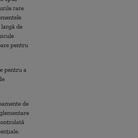
rile rare
ementele
 largă de
hicule
toare pentru
e pentru a
de
ipamente de
reglementare
controlată
ențiale.