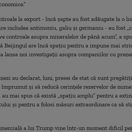
economice.”
troale la export - încă șapte au fost adăugate la o li
are includea antimoniu, galiu și germaniu - au fost „
ve controale asupra mineralelor de până acum”, a spus
 Beijingul are încă spațiu pentru a impune mai stric
i a lansa noi investigații asupra companiilor cu preze
inezi au declarat, luni, presei de stat că sunt pregătiț
e împrumut și să reducă cerințele rezervelor de nume
Ei au mai spus că există „spațiu amplu” pentru a extin
atului și pentru a folosi măsuri extraordinare
ca să st
mercială a lui Trump vine într-un moment dificil pe