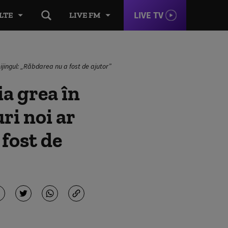
LIVE TV
LTE
LIVE FM
ijingul: „Răbdarea nu a fost de ajutor”
ia grea în
ri noi ar
 fost de