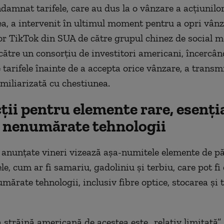
damnat tarifele, care au dus la o vânzare a
acțiunilo
, a intervenit în ultimul moment pentru a opri vân
or TikTok din SUA de către grupul chinez de social m
ătre un consorțiu de investitori americani, încercân
 tarifele înainte de a accepta orice vânzare, a
transm
miliarizată cu chestiunea.
ții pentru elemente rare, esenți
 nenumărate tehnologii
 anunțate vineri vizează așa-numitele elemente de p
le, cum ar fi samariu, gadoliniu și terbiu, care pot fi
mărate tehnologii, inclusiv fibre optice, stocarea și
străină americană de acestea este „relativ limitată”,