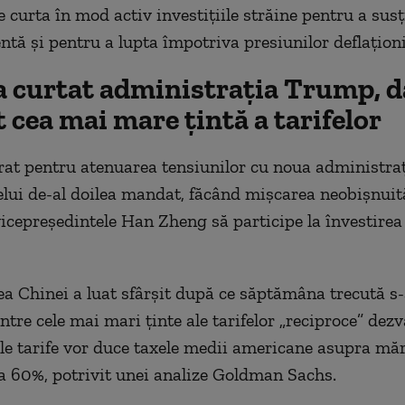
e curta în mod activ investițiile străine pentru a susț
entă
și
pentru
a lupta împotriva presiunilor deflaționi
a curtat administrația Trump, d
 cea mai mare țintă a tarifelor
rat pentru atenuarea tensiunilor cu noua administraț
elui de-al doilea mandat, făcând mișcarea neobișnuită
vicepreședintele Han Zheng să participe la
î
nvestirea
ea Chinei a luat sfârșit după ce săptămâna trecută s
ntre cele mai mari ținte ale tarifelor „reciproce” dezv
e tarife vor duce taxele medii americane asupra măr
la 60%, potrivit unei analize Goldman Sachs.