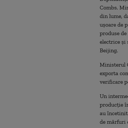
Combs. Min
din lume, d
ușoare de p
produse de 
electrice și
Beijing.
Ministerul 
exporta com
verificare p
Un intermed
producție î
au încetinit
de mărfuri c