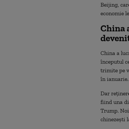
Beijing, car
economie
l
China 
devenit
China a luc
începutul c
trimite pe 
în ianuarie.
Dar reținer
fiind
una di
Trump. Noil
chinezești 