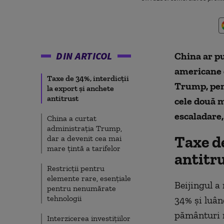
DIN ARTICOL
China ar p
americane 
Taxe de 34%, interdicții
Trump,
pe
la export și anchete
antitrust
cele
două 
escaladare
China a curtat
administrația Trump,
Taxe de
dar a devenit cea mai
mare țintă a tarifelor
antitr
Restricții pentru
elemente rare, esențiale
Beijingul a
pentru nenumărate
tehnologii
34% și luând
pământuri r
Interzicerea investițiilor