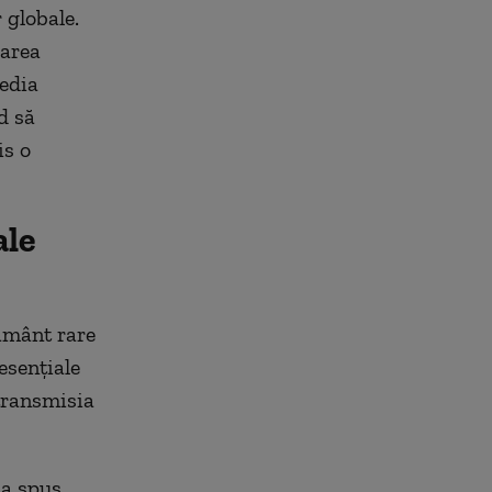
r
globale.
zarea
edia
d să
is
o
ale
ământ rare
 esențiale
 transmisia
 a spus