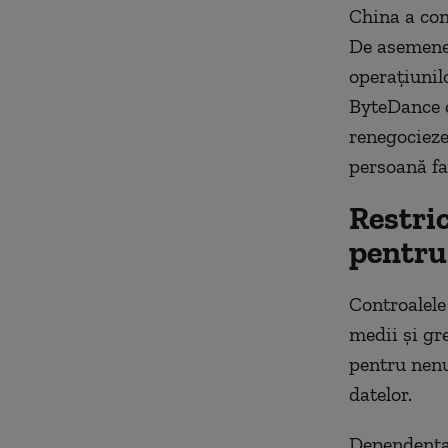
China a con
De asemenea
operațiunil
ByteDance c
renegocieze
persoană fa
Restric
pentru
Controalele
medii și gre
pentru nenu
datelor.
Dependența 