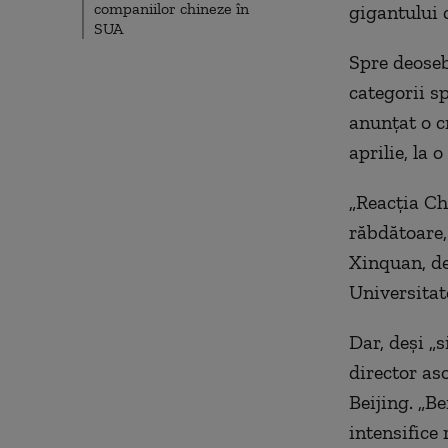
companiilor chineze în
gigantului
SUA
Spre deoseb
categorii s
anunțat o cr
aprilie, la 
„Reacția Ch
răbdătoare,
Xinquan, de
Universitat
Dar, deși „s
director as
Beijing. „Be
intensifice 