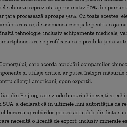
ele chineze reprezintă aproximativ 60% din pământu
ar țara procesează aproape 90%. Cu toate acestea, el
ământuri rare, de asemenea esențiale pentru o gamă
înaltă tehnologie, inclusiv echipamente medicale, ve
 smartphone-uri, se profilează ca o posibilă țintă vii
Comerțului, care acordă aprobări companiilor chinez
ponente și utilaje critice, ar putea înăspri măsurile 
entru clienții americani, spun experții.
iar din Beijing, care vinde bunuri chinezești și ech
n SUA, a declarat că în ultimele luni autoritățile de 
​​eliberarea aprobărilor pentru articolele din lista sa 
are necesită o licență de export, inclusiv minerale es