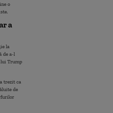
ine o
ste.
ar a
ie la
 de a-l
 lui Trump
-a
trezit ca
ăluite de
furilor