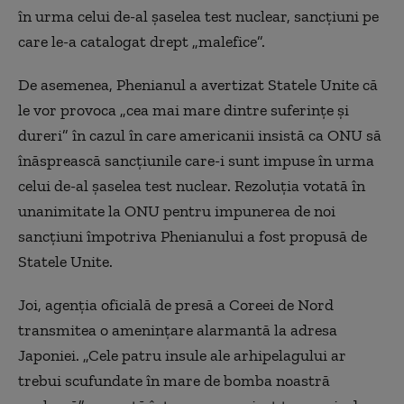
în urma celui de-al șaselea test nuclear, sancțiuni pe
care le-a catalogat drept „malefice”.
De asemenea, Phenianul a avertizat Statele Unite că
le vor provoca „cea mai mare dintre suferinţe şi
dureri” în cazul în care americanii insistă ca ONU să
înăsprească sancţiunile care-i sunt impuse în urma
celui de-al şaselea test nuclear. Rezoluția votată în
unanimitate la ONU pentru impunerea de noi
sancțiuni împotriva Phenianului a fost propusă de
Statele Unite.
Joi, agenția oficială de presă a Coreei de Nord
transmitea o amenințare alarmantă la adresa
Japoniei. „Cele patru insule ale arhipelagului ar
trebui scufundate în mare de bomba noastră