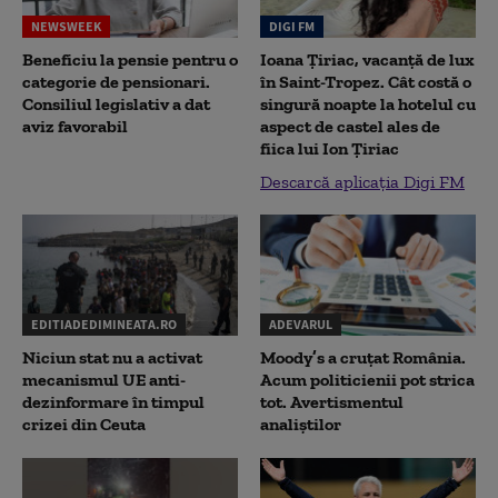
NEWSWEEK
DIGI FM
Beneficiu la pensie pentru o
Ioana Țiriac, vacanță de lux
categorie de pensionari.
în Saint-Tropez. Cât costă o
Consiliul legislativ a dat
singură noapte la hotelul cu
aviz favorabil
aspect de castel ales de
fiica lui Ion Țiriac
Descarcă aplicația Digi FM
EDITIADEDIMINEATA.RO
ADEVARUL
Niciun stat nu a activat
Moody’s a cruțat România.
mecanismul UE anti-
Acum politicienii pot strica
dezinformare în timpul
tot. Avertismentul
crizei din Ceuta
analiștilor