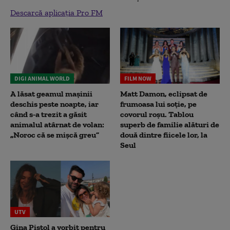
Descarcă aplicația Pro FM
DIGI ANIMAL WORLD
FILM NOW
A lăsat geamul mașinii
Matt Damon, eclipsat de
deschis peste noapte, iar
frumoasa lui soție, pe
când s-a trezit a găsit
covorul roșu. Tablou
animalul atârnat de volan:
superb de familie alături de
„Noroc că se mișcă greu”
două dintre fiicele lor, la
Seul
UTV
Gina Pistol a vorbit pentru