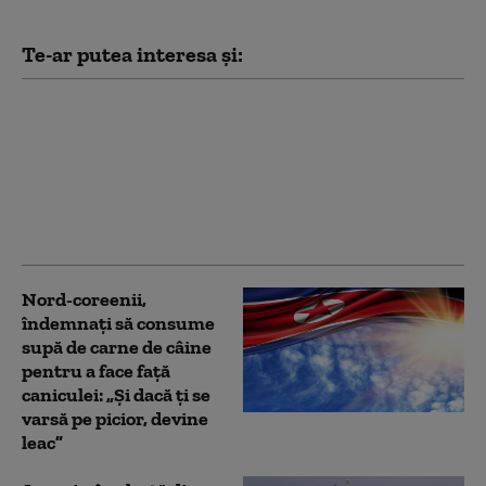
Te-ar putea interesa și:
Kim Jong Un are mai
mulți bani ca niciodată.
Cât a câștigat din
războiul Rusiei
împotriva Ucrainei
(Bloomberg)
Nord-coreenii,
îndemnaţi să consume
supă de carne de câine
pentru a face față
caniculei: „Și dacă ţi se
varsă pe picior, devine
leac”