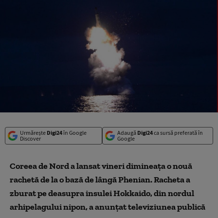
Urmărește
Digi24
în Google
Adaugă
Digi24
ca sursă preferată în
Discover
Google
Coreea de Nord a lansat vineri dimineața o nouă
rachetă de la o bază de lângă Phenian. Racheta a
zburat pe deasupra insulei Hokkaido, din nordul
arhipelagului nipon, a anunțat televiziunea publică