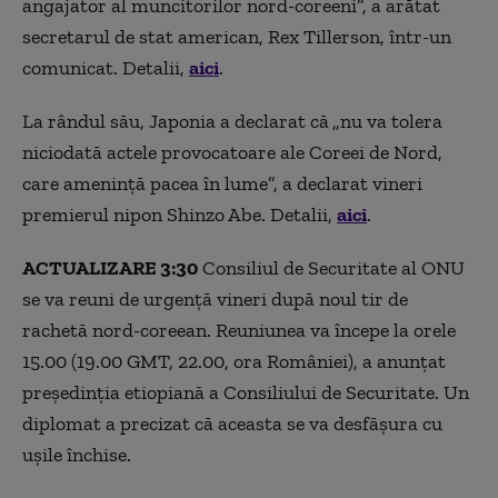
angajator al muncitorilor nord-coreeni”, a arătat
secretarul de stat american, Rex Tillerson, într-un
comunicat. Detalii,
aici
.
La rândul său, Japonia a declarat că
„nu va tolera
niciodată actele provocatoare ale Coreei de Nord,
care amenință pacea în lume”, a declarat vineri
premierul nipon Shinzo Abe. Detalii,
aici
.
ACTUALIZARE 3:30
Consiliul de Securitate al ONU
se va reuni de urgență vineri după noul tir de
rachetă nord-coreean. Reuniunea va începe la orele
15.00 (19.00 GMT, 22.00, ora României), a anunțat
președinția etiopiană a Consiliului de Securitate. Un
diplomat a precizat că aceasta se va desfășura cu
ușile închise.