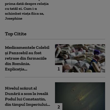
prima dată despre relația
cu tatăl ei. Cum i-a
schimbat viața fiica sa,
Josephine
Top Citite
Medicamentele Colebil
și Panzcebil au fost
retrase din farmaciile
din România.
1
Explicația...
Nivelul scăzut al
Dunării a scos la iveală
Podul lui Constantin,
din timpul Imperiului...
2