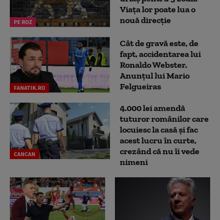
Viața lor poate lua o
nouă direcție
PE ROZ
Cât de gravă este, de
fapt, accidentarea lui
Ronaldo Webster.
Anunțul lui Mario
Felgueiras
FANATIK.RO
4.000 lei amendă
tuturor românilor care
locuiesc la casă și fac
acest lucru în curte,
crezând că nu îi vede
CANCAN
nimeni