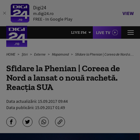
Digi24
VIEW
m.digi24.ro
FREE - In Google Play
LIVE TV
LIVE FM
HOME
Știri
Externe
Mapamond
Sfidare la Phenian | Coreea de Nord a lansat o nouă rachetă. Reacția SUA
Sfidare la Phenian | Coreea de
Nord a lansat o nouă rachetă.
Reacția SUA
Data actualizării:
15.09.2017 09:44
Data publicării:
15.09.2017 01:49