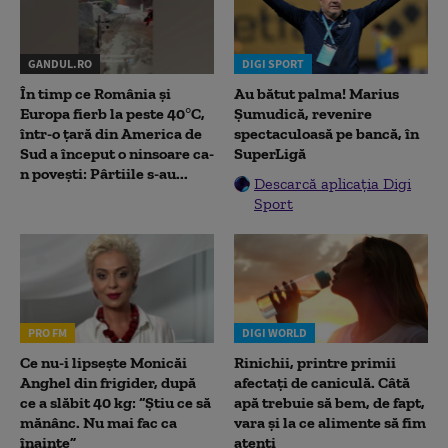
GANDUL.RO
DIGI SPORT
În timp ce România și
Au bătut palma! Marius
Europa fierb la peste 40°C,
Șumudică, revenire
într-o țară din America de
spectaculoasă pe bancă, în
Sud a început o ninsoare ca-
SuperLigă
n povești: Pârtiile s-au...
Descarcă aplicația Digi
Sport
PRO FM
DIGI WORLD
Ce nu-i lipsește Monicăi
Rinichii, printre primii
Anghel din frigider, după
afectați de caniculă. Câtă
ce a slăbit 40 kg: “Știu ce să
apă trebuie să bem, de fapt,
mănânc. Nu mai fac ca
vara și la ce alimente să fim
înainte”
atenți