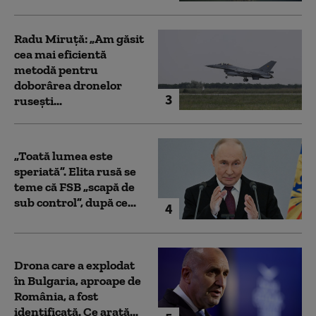
Radu Miruță: „Am găsit
cea mai eficientă
metodă pentru
doborârea dronelor
3
rusești...
„Toată lumea este
speriată”. Elita rusă se
teme că FSB „scapă de
sub control”, după ce...
4
Drona care a explodat
în Bulgaria, aproape de
România, a fost
identificată. Ce arată...