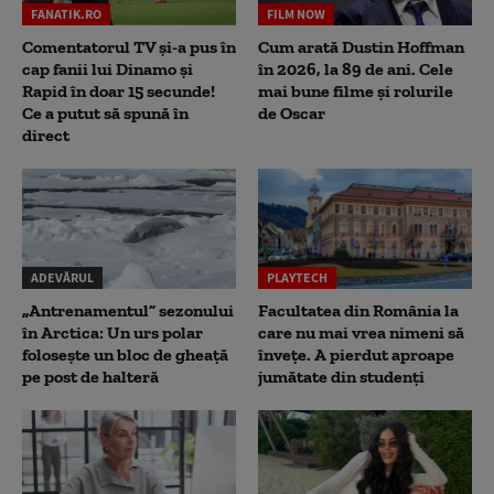
FANATIK.RO
FILM NOW
Comentatorul TV și-a pus în
Cum arată Dustin Hoffman
cap fanii lui Dinamo și
în 2026, la 89 de ani. Cele
Rapid în doar 15 secunde!
mai bune filme și rolurile
Ce a putut să spună în
de Oscar
direct
ADEVĂRUL
PLAYTECH
„Antrenamentul” sezonului
Facultatea din România la
în Arctica: Un urs polar
care nu mai vrea nimeni să
folosește un bloc de gheață
înveţe. A pierdut aproape
pe post de halteră
jumătate din studenţi