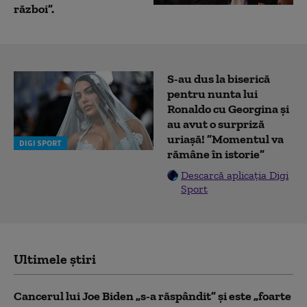
război”.
S-au dus la biserică
pentru nunta lui
Ronaldo cu Georgina și
au avut o surpriză
uriașă! ”Momentul va
DIGI SPORT
rămâne în istorie”
Descarcă aplicația Digi
Sport
Ultimele știri
Cancerul lui Joe Biden „s-a răspândit” şi este „foarte