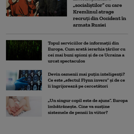
„socialiștilor” cu care
Kremlinul atrage
recruți din Occident în
armata Rusiei
Topul serviciilor de informații din
Europa. Cum arată ierarhia țărilor cu
cei mai buni spioni și de ce Ucraina a
urcat spectaculos
Devin oamenii mai puțin inteligenți?
Ce este „efectul Flynn invers” și de ce
îi îngrijorează pe cercetători
„Un singur copil este de ajuns”. Europa
îmbătrânește. Cine va susține
sistemele de pensii în viitor?