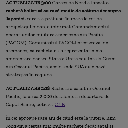
ACTUALIZARE 3:00
Coreea de Nord a lansat o
rachetă balistică cu rază medie de acțiune deasupra
Japoniei,
care s-a prăbușit în mare la est de
arhipelagul nipon, a informat Comandamentul
operațiunilor militare americane din Pacific
(PACOM). Comunicatul PACOM precizează, de
asemenea, că racheta nu a reprezentat nicio
amenințare pentru Statele Unite sau Insula Guam
din Oceanul Pacific, acolo unde SUA au o bază
strategică în regiune.
ACTUALIZARE 2:18
Racheta a căzut în Oceanul
Pacific, la circa 2.000 de kilometri depărtare de
Capul Erimo, potrivit
CNN
.
În cei aproape șase ani de când este la putere, Kim
Jong-un a testat mai multe rachete decât tatăl și