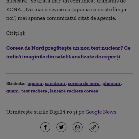
nucleară”, se arată într-un comunicat transmis de
KCNA. „Nu mai e nevoie ca Japonia să existe lângă
noi”, mai spunea comunicatul citat de agenție.
Citiți și:
Coreea de Nord pregătește un nou test nuclear? Ce
indică imaginile din satelit analizate de experți
Etichete:
japonia
sanctiuni
coreea de nord
phenian
guam
test racheta
lansare racheta coreea
Urmărește știrile Digi24.ro și pe
Google News