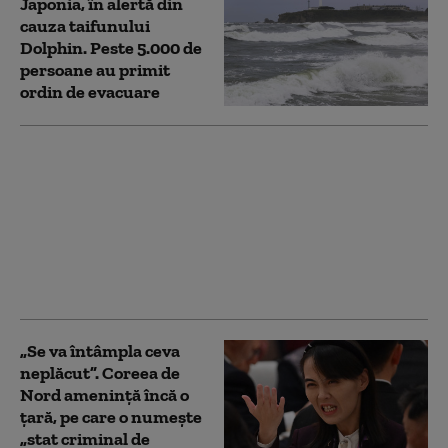
Japonia, în alertă din
cauza taifunului
Dolphin. Peste 5.000 de
persoane au primit
ordin de evacuare
Unitate de rachete
nord-coreeană
dislocată în Rusia
pentru războiul din
Ucraina. Ar putea fi
echipată cu 120 de
rachete balistice
„Se va întâmpla ceva
neplăcut”. Coreea de
Nord amenință încă o
țară, pe care o numește
„stat criminal de