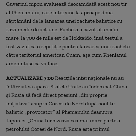
Guvernul nipon evaluează deocamdată acest nou tir
al Phenianului, care intervine la aproape două
săptămâni de la lansarea unei rachete balistice cu
rază medie de acțiune. Racheta a căzut atunci în
mare, la 700 de mile est de Hokkaido, însă testul a
fost văzut ca o repetiție pentru lansarea unei rachete
către teritoriul american Guam, așa cum Phenianul
amenințase că va face.
ACTUALIZARE 7:00
Reacțiile internaționale nu au
întârziat să apară. Statele Unite au îndemnat China
și Rusia să facă direct presiuni „din proprie
inițiativă” asupra Coreei de Nord după noul tir
balistic „provocator” al Phenianului deasupra
Japoniei. „China furnizează cea mai mare parte a
petrolului Coreei de Nord. Rusia este primul