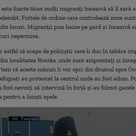
 este foarte tăios mulţi migranţi încearcă să îl sară 
edesubt. Forţele de ordine care controlează zona sunt
ulte locuri. Migranţii pun haine pe gard şi încearcă să
ocuri nepermise.
 astfel să scape de poliţiştii care îi duc în tabăra i
 din localitatea Roszke, unde sunt amprentaţi şi înregi
tem că aceste măsuri îi vor opri din drumul spre Oc
efugiaţi au protestat la centrul unde au fost aduşi. Pol
fost nevoiţi să intervină în forţă şi au folosit gazele
 pentru a linişti apele.