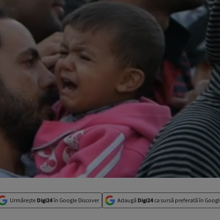
Urmărește
Digi24
în Google Discover
Adaugă
Digi24
ca sursă preferată în Googl