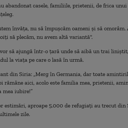
au abandonat casele, familiile, prietenii, de frica unui
nţeleg.
utem învăţa, nu să împuşcăm oameni şi să omorâm. 
iţi să plecăm, nu avem altă variantă".
vor să ajungă într-o ţară unde să aibă un trai linişti
dul la viaţa pe care o lasă în urmă.
ant din Siria: „Merg în Germania, dar toate amintiri
i rămâne aici, acolo este familia mea, prietenii, amint
a mea iubire!”
or estimări, aproape 5.000 de refugiaţi au trecut din 
ltimele zile.