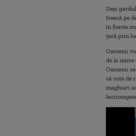
Deşi gardul
treacă pe d
în foarte m
ţară prin l
Oamenii vor
de la ieşire
Oamenii se 
că sute de r
maghiari au 
lacrimogene