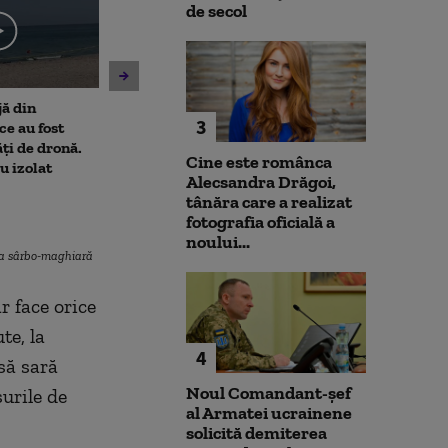
de secol
jă din
Amenzi pentru cei care
Un asistent me
3
e au fost
deranjează călătorii în
pune la pământ
ți de dronă.
mijloacele de transport ale
violent. Ce nu a
Cine este românca
au izolat
STB. Pentru ce se vor da
bărbatul agres
Alecsandra Drăgoi,
sancțiuni
l-a atacat
tânăra care a realizat
fotografia oficială a
noului...
niţa sârbo-maghiară
r face orice
te, la
4
să sară
Noul Comandant-șef
urile de
al Armatei ucrainene
solicită demiterea