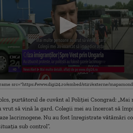
olcs, purtătorul de cuvânt al Poliţiei Csongrad: „Mai
 vrut să vină la gard. Colegii mei au încercat să împi
me
gaze lacrimogene. Nu au fost înregistrate vătămări co
situaţia sub control”.