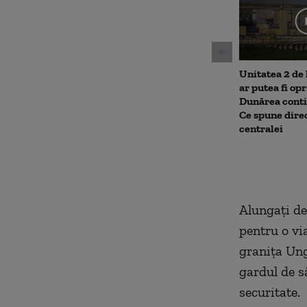
11
seconds
Volu
90%
Unitatea 2 de
ar putea fi op
Dunărea conti
Ce spune dire
centralei
Alungaţi de 
pentru o via
graniţa Ung
gardul de s
securitate.