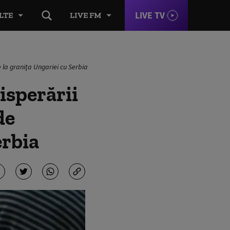
LIVE TV
LTE
LIVE FM
e la graniţa Ungariei cu Serbia
isperării
de
erbia