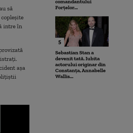
comandantului
Forțelor...
sau să
 copleşite
 intre în
5
mprovizată
Sebastian Stan a
straţi.
devenit tată. Iubita
actorului originar din
cident aşa
Constanța, Annabelle
iţiştii
Wallis...