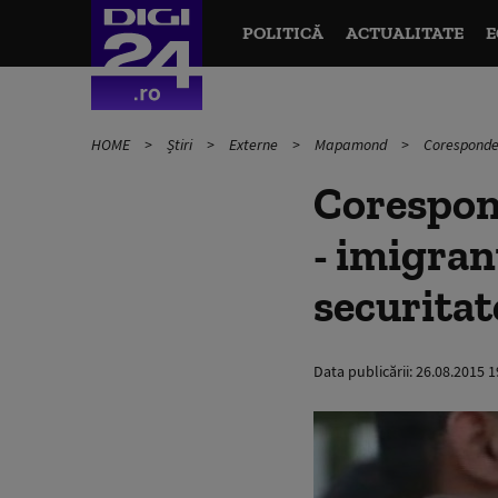
POLITICĂ
ACTUALITATE
E
HOME
Știri
Externe
Mapamond
Coresponden
Corespond
- imigran
securitat
Data publicării:
26.08.2015 1