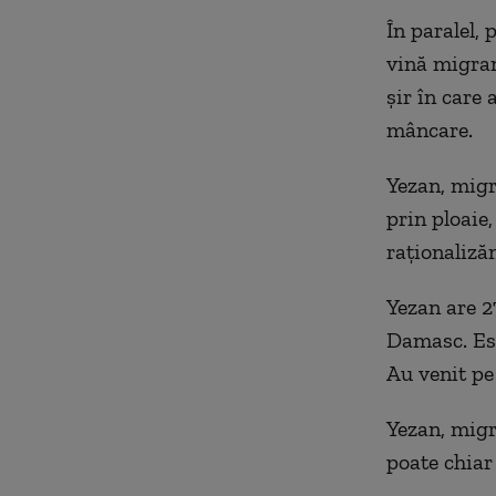
În paralel, 
vină migran
şir în care 
mâncare.
Yezan, migr
prin ploaie
raţionaliză
Yezan are 27
Damasc. Est
Au venit pe
Yezan, migr
poate chiar