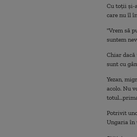
Cu toţii şi-
care nu îl î
"Vrem să p
suntem nevo
Chiar dacă 
sunt cu gân
Yezan, migr
acolo. Nu vo
totul...prim
Potrivit un
Ungaria în u