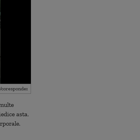
 multe
edice asta.
rporale.