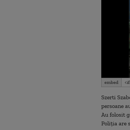
0
embed
seconds
of
2
Szerti Szab
minutes,
47
persoane au
seconds
Volu
90%
Au folosit 
Poliţia are 