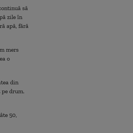
 continuă să
pă zile în
ără apă, fără
 Am mers
ea o
atea din
t pe drum.
âte 50,