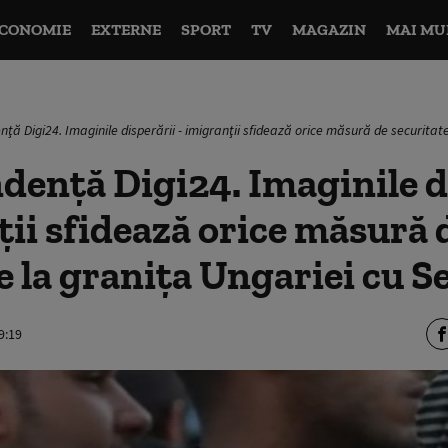
CONOMIE
EXTERNE
SPORT
TV
MAGAZIN
MAI MU
ţă Digi24. Imaginile disperării - imigranţii sfidează orice măsură de securitat
enţă Digi24. Imaginile d
ţii sfidează orice măsură 
e la graniţa Ungariei cu S
9:19