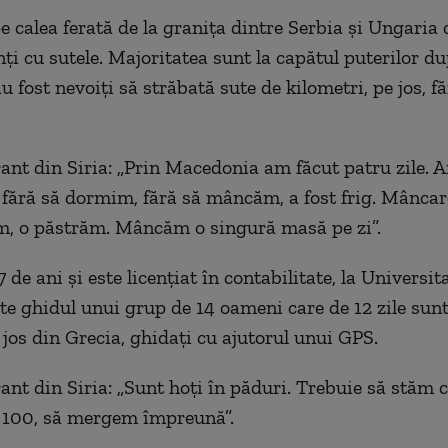
pe calea ferată de la graniţa dintre Serbia şi Ungaria
ţi cu sutele. Majoritatea sunt la capătul puterilor du
au fost nevoiţi să străbată sute de kilometri, pe jos, f
ant din Siria: „Prin Macedonia am făcut patru zile.
, fără să dormim, fără să mâncăm, a fost frig. Mâncar
m, o păstrăm. Mâncăm o singură masă pe zi”.
 de ani şi este licenţiat în contabilitate, la Universit
e ghidul unui grup de 14 oameni care de 12 zile sun
 jos din Grecia, ghidaţi cu ajutorul unui GPS.
ant din Siria: „Sunt hoţi în păduri. Trebuie să stăm c
 100, să mergem împreună”.