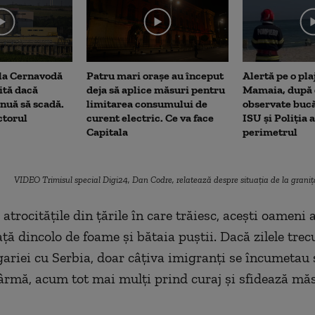
me
 la Cernavodă
Patru mari orașe au început
Alertă pe o pla
rită dacă
deja să aplice măsuri pentru
Mamaia, după c
nuă să scadă.
limitarea consumului de
observate bucă
ctorul
curent electric. Ce va face
ISU și Poliția 
Capitala
perimetrul
VIDEO Trimisul special Digi24, Dan Codre, relatează despre situaţia de la gra
atrocităţile din ţările în care trăiesc, aceşti oameni a
ţă dincolo de foame şi bătaia puştii. Dacă zilele trecu
ariei cu Serbia, doar câţiva imigranţi se încumetau 
ârmă, acum tot mai mulţi prind curaj şi sfidează măs