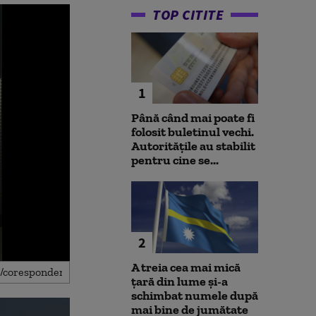
TOP CITITE
1
Până când mai poate fi
folosit buletinul vechi.
Autoritățile au stabilit
pentru cine se...
2
A treia cea mai mică
țară din lume și-a
schimbat numele după
mai bine de jumătate