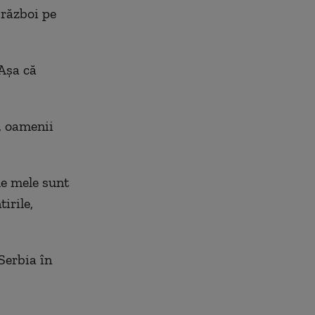
 război pe
Aşa că
t, oamenii
le mele sunt
irile,
Serbia în