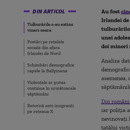
DIN ARTICOL
Au fost
cin
Irlandei de
Tulburările s-au extins
tulburăril
vineri seara
unei adolesc
Postări pe rețelele
doi minori
sociale din afara
Irlandei de Nord
Analiza dat
Schimbări demografice
demografice
rapide la Ballymena
asemenea, d
Violențele ar putea
săptămânile
continua în următoarele
săptămâni
Doi români 
Retorică anti-imigranți
iar poliţia 
pe rețeaua X
nevinovaţi î
tatălui vict