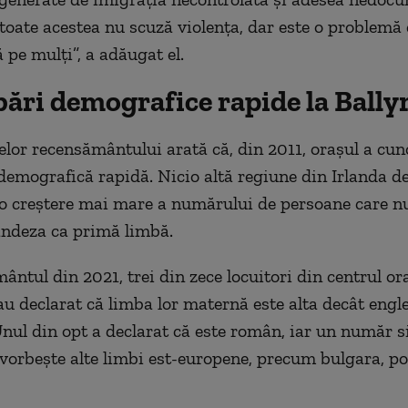
toate acestea nu scuză violenţa, dar este o problemă 
 pe mulţi”, a adăugat el.
ări demografice rapide la Ball
elor recensământului arată că, din 2011, oraşul a cun
emografică rapidă. Nicio altă regiune din Irlanda d
 o creştere mai mare a numărului de persoane care n
andeza ca primă limbă.
ântul din 2021, trei din zece locuitori din centrul or
u declarat că limba lor maternă este alta decât engl
Unul din opt a declarat că este român, iar un număr s
 vorbeşte alte limbi est-europene, precum bulgara, po