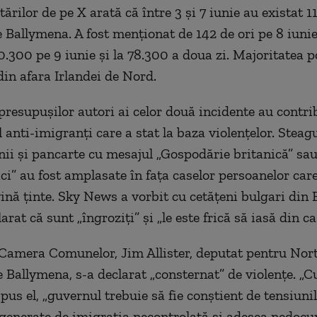
ărilor de pe X arată că între 3 şi 7 iunie au existat 
e Ballymena. A fost menţionat de 142 de ori pe 8 iunie
0.300 pe 9 iunie şi la 78.300 a doua zi. Majoritatea p
in afara Irlandei de Nord.
presupuşilor autori ai celor două incidente au contrib
anti-imigranţi care a stat la baza violenţelor. Steagu
nii şi pancarte cu mesajul „Gospodărie britanică” sa
ici” au fost amplasate în faţa caselor persoanelor car
vină ţinte. Sky News a vorbit cu cetăţeni bulgari din
arat că sunt „îngroziţi” şi „le este frică să iasă din ca
Camera Comunelor, Jim Allister, deputat pentru Nor
e Ballymena, s-a declarat „consternat” de violenţe. „C
spus el, „guvernul trebuie să fie conştient de tensiuni
generate de imigraţia necontrolată şi adesea nedocu