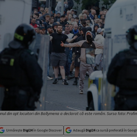
nul din opt locuitori din Ballymena a declarat că este român. Sursa foto: Prof
Urmărește
Digi24
în Google Discover
Adaugă
Digi24
ca sursă preferată în Googl