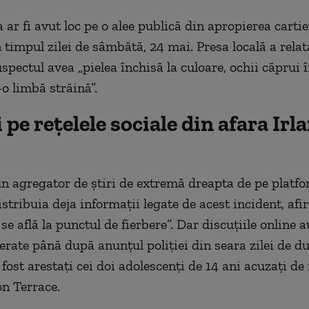
 ar fi avut loc pe o alee publică din apropierea cartie
n timpul zilei de sâmbătă, 24 mai. Presa locală a relat
pectul avea „pielea închisă la culoare, ochii căprui î
o limbă străină”.
 pe rețelele sociale din afara Irl
un agregator de ştiri de extremă dreapta de pe platf
stribuia deja informaţii legate de acest incident, af
se află la punctul de fierbere”. Dar discuţiile online 
erate până după anunţul poliţiei din seara zilei de d
 fost arestaţi cei doi adolescenţi de 14 ani acuzaţi de
n Terrace.