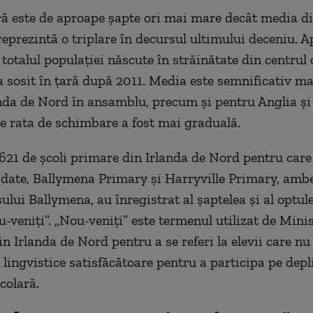
ră este de aproape şapte ori mai mare decât media di
reprezintă o triplare în decursul ultimului deceniu. A
 totalul populaţiei născute în străinătate din centrul
 sosit în ţară după 2011. Media este semnificativ m
nda de Nord în ansamblu, precum şi pentru Anglia şi
de rata de schimbare a fost mai graduală.
 621 de şcoli primare din Irlanda de Nord pentru care
 date, Ballymena Primary şi Harryville Primary, ambe
ului Ballymena, au înregistrat al şaptelea şi al optul
u-veniţi”. „Nou-veniţi” este termenul utilizat de Mini
n Irlanda de Nord pentru a se referi la elevii care nu
lingvistice satisfăcătoare pentru a participa pe depli
colară.