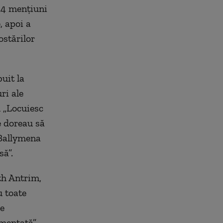
114 menţiuni
, apoi a
ostărilor
uit la
ri ale
u „Locuiesc
e doreau să
 Ballymena
să”.
th Antrim,
u toate
le
mentată”.