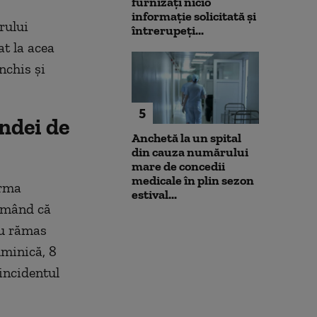
furnizați nicio
informație solicitată și
rului
întrerupeți...
at la acea
nchis şi
5
andei de
Anchetă la un spital
din cauza numărului
mare de concedii
medicale în plin sezon
orma
estival...
irmând că
au rămas
uminică, 8
 incidentul