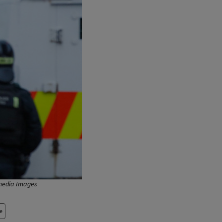
imedia Images
e