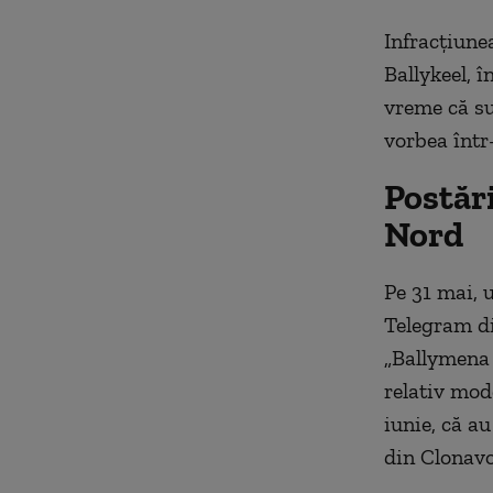
Infracţiunea
Ballykeel, î
vreme că sus
vorbea într-
Postări
Nord
Pe 31 mai, 
Telegram di
„Ballymena 
relativ mod
iunie, că au
din Clonavo