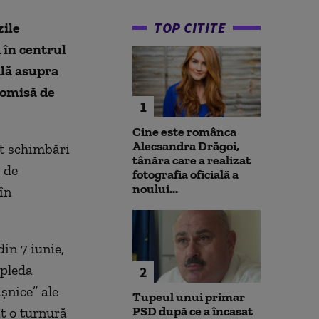
TOP CITITE
zile
 în centrul
lă asupra
 comisă de
1
Cine este românca
Alecsandra Drăgoi,
t schimbări
tânăra care a realizat
 de
fotografia oficială a
noului...
în
in 7 iunie,
 pleda
2
şnice” ale
Tupeul unui primar
PSD după ce a încasat
at o turnură