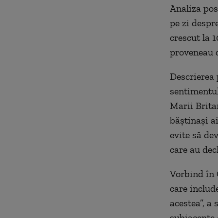
Analiza post
pe zi despr
crescut la 1
proveneau d
Descrierea 
sentimentul 
Marii Brita
băştinaşi a
evite să de
care au decl
Vorbind în 
care includ
acestea”, a 
subiacente 