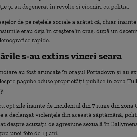
ie şi au degenerat în revolte şi ciocniri cu poliţia.
jelor de pe reţelele sociale a arătat că, chiar înainte
ensiunile erau deja în creştere în oraş, după un deceni
demografice rapide.
rile s-au extins vineri seara
diare au fost aruncate în oraşul Portadown şi au ex
despre pagube aduse proprietăţii publice în zona Tull
y.
cu opt zile înainte de incidentul din 7 iunie din zona
re a declanşat violenţele din această săptămână, poliţ
t despre acuzaţii de agresiune sexuală în Ballymena
pra unei fete de 13 ani.