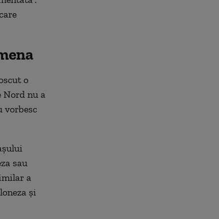
care
ymena
oscut o
e Nord nu a
u vorbesc
aşului
eza sau
imilar a
loneza şi