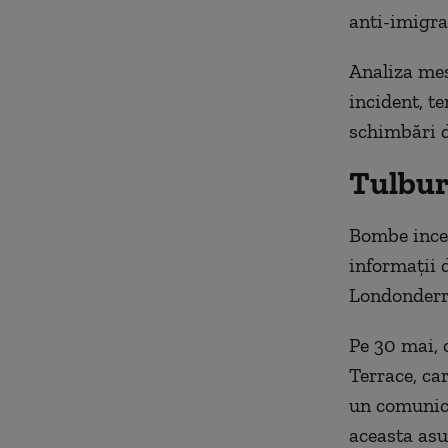
anti-imigraţ
Analiza mesa
incident, t
schimbări 
Tulbură
Bombe incen
informaţii 
Londonderr
Pe 30 mai, 
Terrace, ca
un comunica
aceasta asu