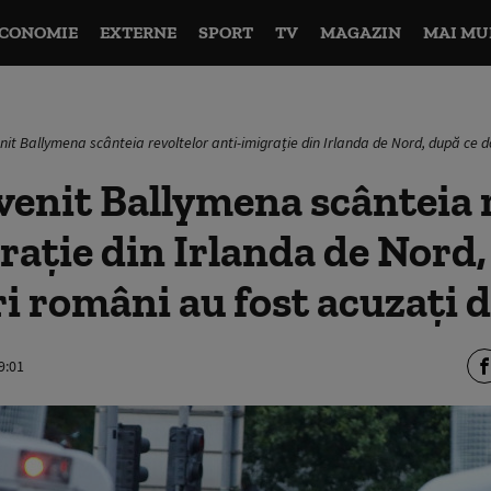
CONOMIE
EXTERNE
SPORT
TV
MAGAZIN
MAI MU
it Ballymena scânteia revoltelor anti-imigrație din Irlanda de Nord, după ce do
enit Ballymena scânteia r
rație din Irlanda de Nord,
i români au fost acuzați d
9:01