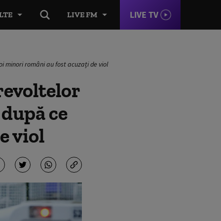
LIVE TV
LTE
LIVE FM
i minori români au fost acuzați de viol
evoltelor
 după ce
e viol