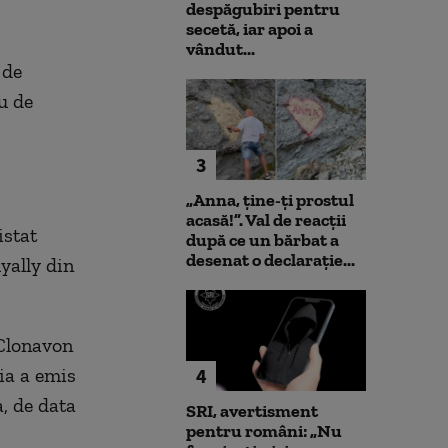
despăgubiri pentru
secetă, iar apoi a
vândut...
 de
u de
3
„Anna, ţine-ţi prostul
acasă!”. Val de reacții
istat
după ce un bărbat a
desenat o declarație...
yally din
 Clonavon
ia a emis
4
, de data
SRI, avertisment
pentru români: „Nu