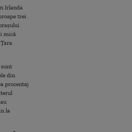
n Irlanda
proape trei
 oraşului
ai mică
 Ţara
 sunt
le din
ea procentaj
sterul
 au
n la