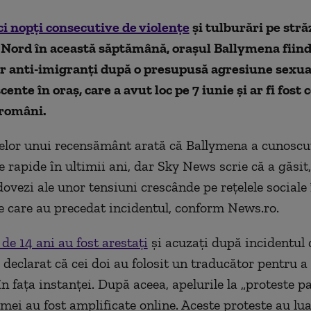
ci nopţi consecutive de violenţe
şi tulburări pe stră
 Nord în această săptămână, oraşul Ballymena fiind
or anti-imigranţi după o presupusă agresiune sexua
ente în oraş, care a avut loc pe 7 iunie şi ar fi fost
 români.
elor unui recensământ arată că Ballymena a cunoscu
 rapide în ultimii ani, dar Sky News scrie că a găsit,
ovezi ale unor tensiuni crescânde pe reţelele sociale 
 care au precedat incidentul, conform News.ro.
de 14 ani au fost arestaţi
şi acuzaţi după incidentul d
a declarat că cei doi au folosit un traducător pentru a
n faţa instanţei. După aceea, apelurile la „proteste pa
imei au fost amplificate online. Aceste proteste au lu