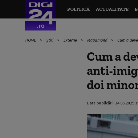
POLITICĂ
ACTUALITATE
E
HOME
Știri
Externe
Mapamond
Cum a deven
Cum a dev
anti-imig
doi minor
Data publicării:
14.06.2025 1