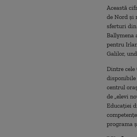
Această cif
de Nord şi 
sferturi din
Ballymena a
pentru Irla
Galilor, un
Dintre cele
disponibile
centrul oraş
de „elevi no
Educaţiei di
competenţe 
programa ş