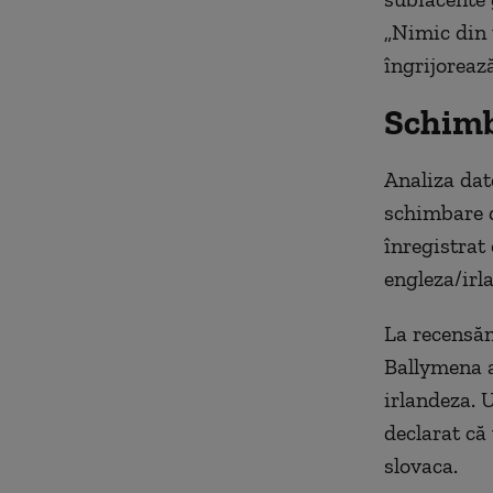
„Nimic din 
îngrijorează
Schimb
Analiza dat
schimbare d
înregistrat
engleza/irl
La recensăm
Ballymena a
irlandeza. 
declarat că
slovaca.