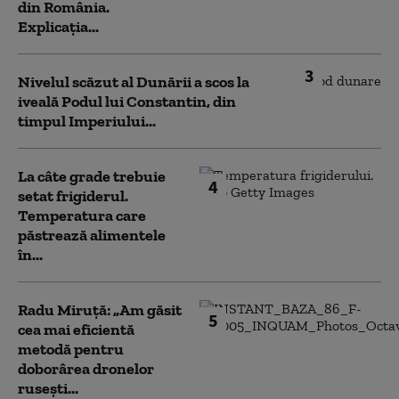
din România.
Explicația...
3
Nivelul scăzut al Dunării a scos la
iveală Podul lui Constantin, din
timpul Imperiului...
La câte grade trebuie
4
setat frigiderul.
Temperatura care
păstrează alimentele
în...
Radu Miruță: „Am găsit
5
cea mai eficientă
metodă pentru
doborârea dronelor
rusești...