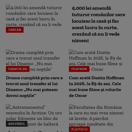
4.000 lei amendă
tuturor românilor care
locuiesc la casă și fac
acest lucru în curte,
CANCAN
crezând că nu îi vede
nimeni
FANATIK.RO
FILM NOW
Drama cumplită prin care a
Cum arată Dustin Hoffman
trecut noul transfer al lui
în 2026, la 89 de ani. Cele
Dinamo: „Nu mai puteam
mai bune filme și rolurile
dormi nopțile”
de Oscar
ADEVĂRUL
PLAYTECH