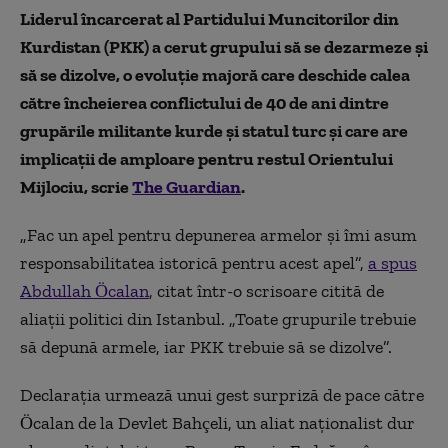
Liderul încarcerat al Partidului Muncitorilor din
Kurdistan (PKK) a cerut grupului să se dezarmeze și
să se dizolve, o evoluție majoră care deschide calea
către încheierea conflictului de 40 de ani dintre
grupările militante kurde și statul turc și care are
implicații de amploare pentru restul Orientului
Mijlociu, scrie
The Guardian
.
„Fac un apel pentru depunerea armelor și îmi asum
responsabilitatea istorică pentru acest apel”,
a spus
Abdullah Öcalan
, citat într-o scrisoare citită de
aliații politici din Istanbul. „Toate grupurile trebuie
să depună armele, iar PKK trebuie să se dizolve”.
Declarația urmează unui gest surpriză de pace către
Öcalan de la Devlet Bahçeli, un aliat naționalist dur