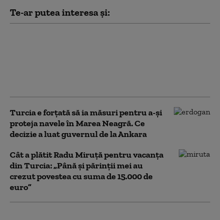
Te-ar putea interesa și:
Ce prevede „Acordul de
apărare comună de la
Mecca”, pe care Turcia îl
compară cu Articolul 5 al
NATO
Turcia e forțată să ia măsuri pentru a-și
proteja navele în Marea Neagră. Ce
decizie a luat guvernul de la Ankara
Cât a plătit Radu Miruță pentru vacanța
din Turcia: „Până și părinții mei au
crezut povestea cu suma de 15.000 de
euro”
Arabia Saudită, Turcia