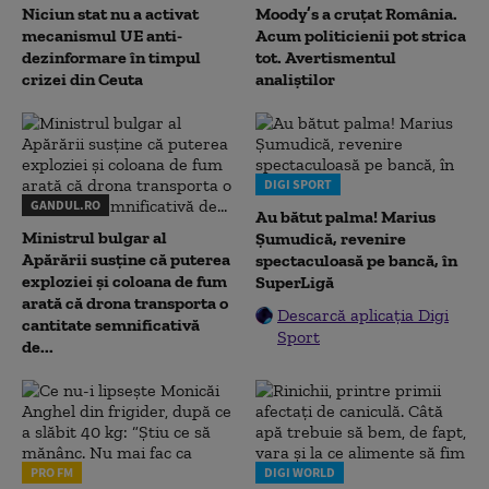
Niciun stat nu a activat
Moody’s a cruțat România.
mecanismul UE anti-
Acum politicienii pot strica
dezinformare în timpul
tot. Avertismentul
crizei din Ceuta
analiștilor
DIGI SPORT
GANDUL.RO
Au bătut palma! Marius
Ministrul bulgar al
Șumudică, revenire
Apărării susține că puterea
spectaculoasă pe bancă, în
exploziei și coloana de fum
SuperLigă
arată că drona transporta o
Descarcă aplicația Digi
cantitate semnificativă
Sport
de...
PRO FM
DIGI WORLD