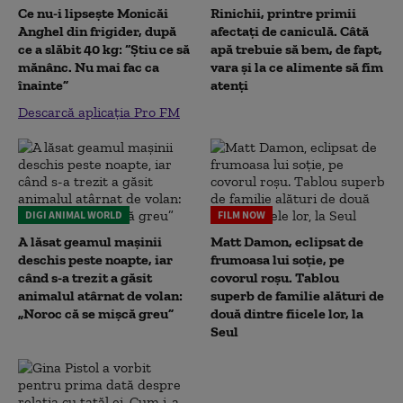
Ce nu-i lipsește Monicăi
Rinichii, printre primii
Anghel din frigider, după
afectați de caniculă. Câtă
ce a slăbit 40 kg: “Știu ce să
apă trebuie să bem, de fapt,
mănânc. Nu mai fac ca
vara și la ce alimente să fim
înainte”
atenți
Descarcă aplicația Pro FM
DIGI ANIMAL WORLD
FILM NOW
A lăsat geamul mașinii
Matt Damon, eclipsat de
deschis peste noapte, iar
frumoasa lui soție, pe
când s-a trezit a găsit
covorul roșu. Tablou
animalul atârnat de volan:
superb de familie alături de
„Noroc că se mișcă greu”
două dintre fiicele lor, la
Seul