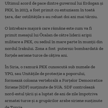
Ultimul acord de pace dintre guvernul lui Erdogan și
PKK, în 2013, a fost primit cu entuziasm în toată
țara, dar ostilitățile
s-au
reluat doi ani mai târziu.
O întrebare majoră care rămâne este cum va fi
primit mesajul lui Öcalan de către liderii aripii
militare a PKK, cu sediul în mare parte în munții din
nordul Irakului. Zona a fost puternic bombardată de
forțele aeriene turce de câțiva ani.
În Siria, o ramură PKK cunoscută sub numele de
YPG, sau Unitățile de protecție a poporului,
formează coloana vertebrală a Forțelor Democratice
Siriene (SDF) susținute de SUA. SDF controlează
nord-estul țării și a luptat de ani de zile împotriva
armatei turce și a grupărilor arabe siriene susținute
de Turcia.