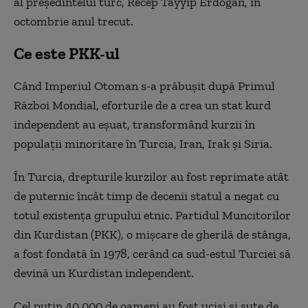
al președintelui turc, Recep Tayyip Erdoğan, în
octombrie anul trecut.
Ce este PKK-ul
Când Imperiul Otoman s-a prăbușit după
P
rimul
R
ăzboi
M
ondial, eforturile de a crea un stat kurd
independent au eșuat, transformând kurzii în
populații minoritare în Turcia, Iran, Irak și Siria.
În Turcia, drepturile kurzilor au fost reprimate atât
de puternic încât timp de decenii statul a negat cu
totul existența grupului etnic. Partidul Muncitorilor
din Kurdistan (PKK), o mișcare de gherilă de stânga,
a fost fondată în 1978, cerând ca sud-estul Turciei să
devină un Kurdistan independent.
Cel puțin 40.000 de oameni au fost uciși și sute de