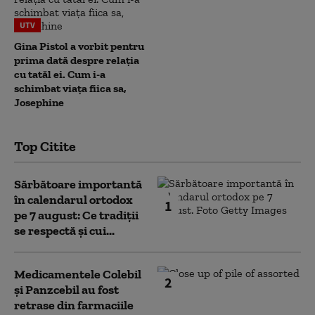
UTV
Gina Pistol a vorbit pentru
prima dată despre relația
cu tatăl ei. Cum i-a
schimbat viața fiica sa,
Josephine
Top Citite
Sărbătoare importantă
în calendarul ortodox
1
pe 7 august: Ce tradiții
se respectă și cui...
Medicamentele Colebil
2
și Panzcebil au fost
retrase din farmaciile