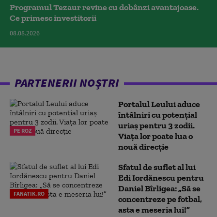
Programul Tezaur revine cu dobânzi avantajoase.
Ce primesc investitorii
08.08.2026
PARTENERII NOȘTRI
Portalul Leului aduce
întâlniri cu potențial
uriaș pentru 3 zodii.
PE ROZ
Viața lor poate lua o
nouă direcție
Sfatul de suflet al lui
Edi Iordănescu pentru
Daniel Bîrligea: „Să se
FANATIK.RO
concentreze pe fotbal,
asta e meseria lui!”