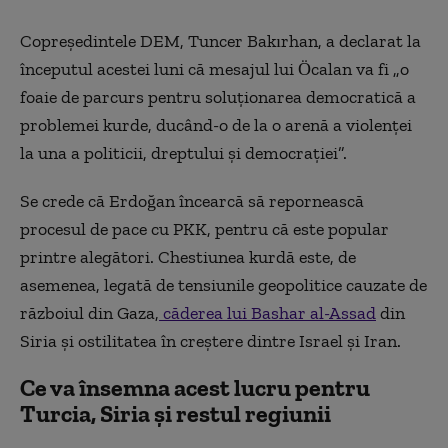
Copreședintele DEM, Tuncer Bakırhan, a declarat la
începutul acestei luni că mesajul lui Öcalan va fi „o
foaie de parcurs pentru soluționarea democratică a
problemei kurde, ducând-o de la o aren
ă
a violenței
la una a politicii, dreptului și democrației”.
Se crede că Erdoğan încearcă să repornească
procesul de pace cu PKK,
pentru că
este popular
printre alegători. Chestiunea kurdă este, de
asemenea, legată de tensiunile geopolitice cauzate de
războiul din Gaza,
căderea lui Bashar al-Assad
din
Siria și ostilitatea în creștere
di
ntre Israel și Iran.
Ce va însemna acest lucru pentru
Turcia, Siria și restul regiunii