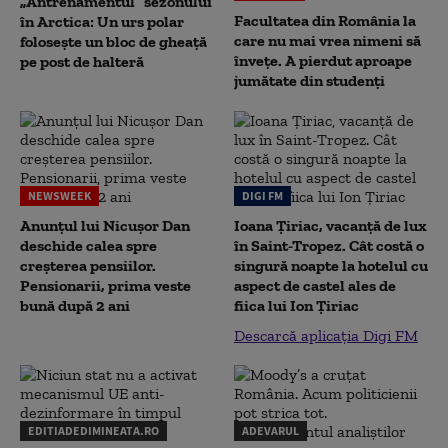
„Antrenamentul” sezonului
Facultatea din România la
în Arctica: Un urs polar
care nu mai vrea nimeni să
folosește un bloc de gheață
înveţe. A pierdut aproape
pe post de halteră
jumătate din studenţi
NEWSWEEK
DIGI FM
Anunțul lui Nicușor Dan
Ioana Țiriac, vacanță de lux
deschide calea spre
în Saint-Tropez. Cât costă o
creșterea pensiilor.
singură noapte la hotelul cu
Pensionarii, prima veste
aspect de castel ales de
bună după 2 ani
fiica lui Ion Țiriac
Descarcă aplicația Digi FM
EDITIADEDIMINEATA.RO
ADEVARUL