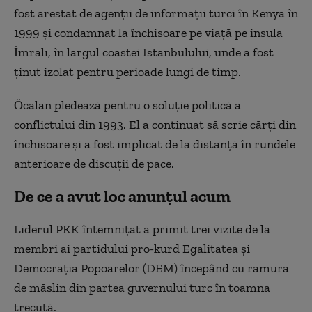
fost arestat de agenții de informații turci în Kenya în
1999 și condamnat la închisoare pe viață pe insula
İmralı, în largul coastei Istanbulului, unde a fost
ținut i
zolat
pentru perioade lungi de timp.
Öcalan pledează pentru o soluție politică a
conflictului din 1993. El a continuat să scrie cărți din
închisoare și a fost implicat de la distanță în rundele
anterioare de discuții de pace.
De ce a avut loc anunțul acum
Liderul PKK întemnițat a primit trei vizite de la
membri ai partidului pro-kurd Egalitatea și
Democrația Popoarelor (DEM) începând cu ramura
de măslin din partea guvernului turc în toamna
trecută.