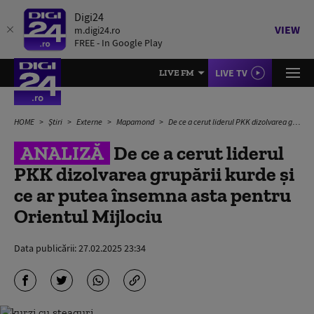
Digi24
VIEW
m.digi24.ro
FREE - In Google Play
LIVE TV
LIVE FM
HOME
Știri
Externe
Mapamond
De ce a cerut liderul PKK dizolvarea grupării kurde și ce ar putea însemna asta pentru Orientul Mijlociu
ANALIZĂ
De ce a cerut liderul
PKK dizolvarea grupării kurde și
ce ar putea însemna asta pentru
Orientul Mijlociu
Data publicării:
27.02.2025 23:34