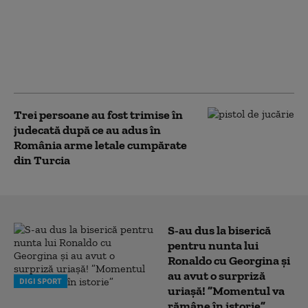
și Pakistanul au
parafat un acord de
apărare: „Va fi
considerat un atac
împotriva tuturor”
Trei persoane au fost trimise în
judecată după ce au adus în
România arme letale cumpărate
din Turcia
S-au dus la biserică
pentru nunta lui
Ronaldo cu Georgina și
au avut o surpriză
DIGI SPORT
uriașă! ”Momentul va
rămâne în istorie”