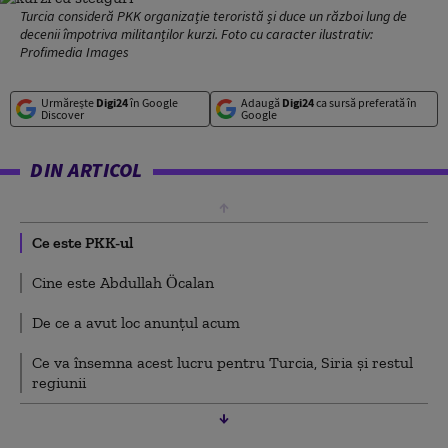
Turcia consideră PKK organizație teroristă și duce un război lung de
decenii împotriva militanților kurzi. Foto cu caracter ilustrativ:
Profimedia Images
Urmărește
Digi24
în Google
Adaugă
Digi24
ca sursă preferată în
Discover
Google
DIN ARTICOL
Ce este PKK-ul
Cine este Abdullah Öcalan
De ce a avut loc anunțul acum
Ce va însemna acest lucru pentru Turcia, Siria și restul
regiunii