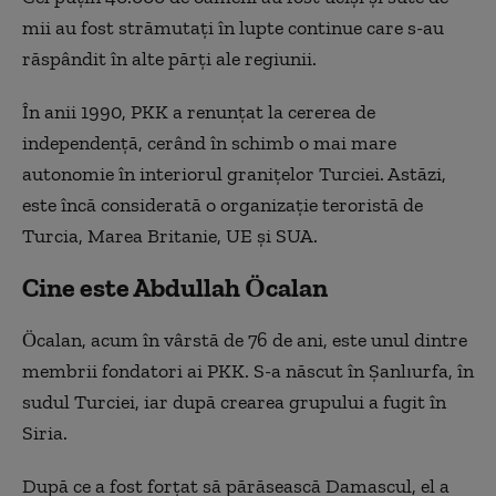
mii au fost
strămutați în
lupte continue care s-au
răspândit în alte părți ale regiunii.
În anii 1990, PKK a renunțat la cererea de
independență, cerând în schimb o mai mare
autonomie în interiorul granițelor Turciei. Astăzi,
este încă considerată o organizație teroristă de
Turcia, Marea Britanie, UE și SUA.
Cine este Abdullah Öcalan
Öcalan, acum în vârstă de 76 de ani, este unul dintre
membrii fondatori ai PKK. S-a născut în Şanlıurfa, în
sudul Turciei, iar după crearea grupului a fugit în
Siria.
După ce a fost forțat să părăsească Damascul, el a