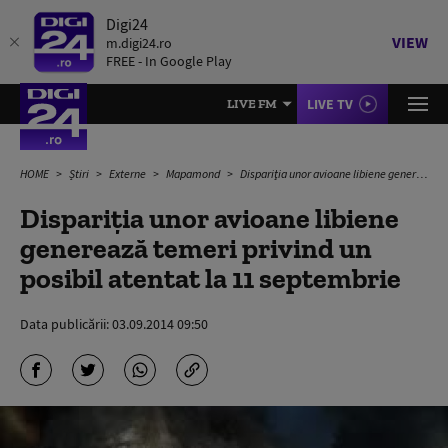
Digi24
VIEW
m.digi24.ro
FREE - In Google Play
LIVE TV
LIVE FM
HOME
Știri
Externe
Mapamond
Dispariţia unor avioane libiene generează temeri privind un posibil atentat la 11 septembrie
Dispariţia unor avioane libiene
generează temeri privind un
posibil atentat la 11 septembrie
Data publicării:
03.09.2014 09:50