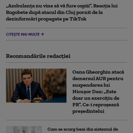
„Ambulanța nu vine să vă fure copiii”. Reacția lui
Rogobete după atacul din Cluj pornit de la
dezinformări propagate pe TikTok
CITEȘTE MAI MULTE
Recomandările redacţiei
Oana Gheorghiu atacă
demersul AUR pentru
suspendarea lui
Nicușor Dan: „Este
doar un exercițiu de
PR”. Ce-i reproșează
președintelui
Cum se scurg bani din sistemul de