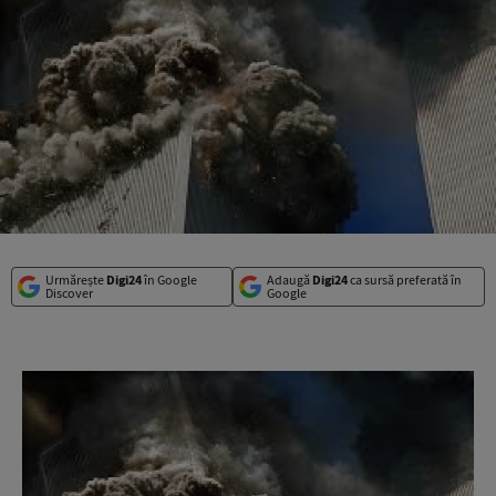
Urmărește
Digi24
în Google
Adaugă
Digi24
ca sursă preferată în
Discover
Google