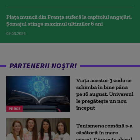
Piața muncii din Franța suferă la capitolul angajări.
Șomajul atinge maximul ultimilor 6 ani
09.08.2026
PARTENERII NOȘTRI
Viața acestor 3 zodii se
schimbă în bine până
pe 16 august. Universul
le pregătește un nou
început
PE ROZ
Tenismena română s-a
căsătorit în mare
secret. Cine este alesul