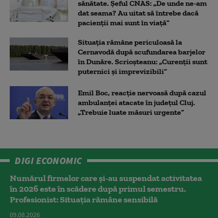
sănătate. Șeful CNAS: „De unde ne-am
dat seama? Au uitat să întrebe dacă
pacienții mai sunt în viață”
Situația rămâne periculoasă la
Cernavodă după scufundarea barjelor
în Dunăre. Scrioșteanu: „Curenții sunt
puternici și imprevizibili”
Emil Boc, reacție nervoasă după cazul
ambulanței atacate în județul Cluj.
„Trebuie luate măsuri urgente”
DIGI ECONOMIC
Numărul firmelor care și-au suspendat activitatea
în 2026 este în scădere după primul semestru.
Profesionist: Situația rămâne sensibilă
09.08.2026