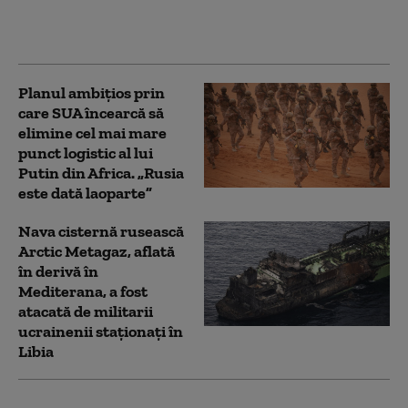
12 ani, spune Oana
Țoiu
Planul ambițios prin
care SUA încearcă să
elimine cel mai mare
punct logistic al lui
Putin din Africa. „Rusia
este dată laoparte”
Nava cisternă rusească
Arctic Metagaz, aflată
în derivă în
Mediterana, a fost
atacată de militarii
ucrainenii staționați în
Libia