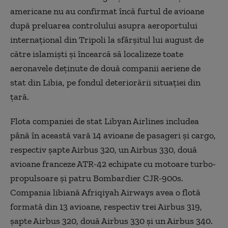
americane nu au confirmat încă furtul de avioane
după preluarea controlului asupra aeroportului
internaţional din Tripoli la sfârşitul lui august de
către islamişti şi încearcă să localizeze toate
aeronavele deţinute de două companii aeriene de
stat din Libia, pe fondul deteriorării situaţiei din
ţară.
Flota companiei de stat Libyan Airlines includea
până în această vară 14 avioane de pasageri şi cargo,
respectiv şapte Airbus 320, un Airbus 330, două
avioane franceze ATR-42 echipate cu motoare turbo-
propulsoare şi patru Bombardier CJR-900s.
Compania libiană Afriqiyah Airways avea o flotă
formată din 13 avioane, respectiv trei Airbus 319,
şapte Airbus 320, două Airbus 330 şi un Airbus 340.