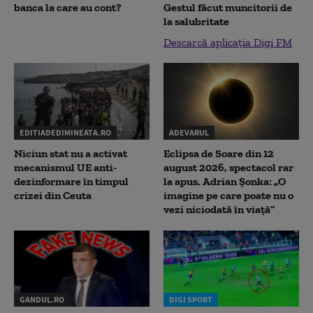
banca la care au cont?
Gestul făcut muncitorii de
la salubritate
Descarcă aplicația Digi FM
EDITIADEDIMINEATA.RO
ADEVARUL
Niciun stat nu a activat
Eclipsa de Soare din 12
mecanismul UE anti-
august 2026, spectacol rar
dezinformare în timpul
la apus. Adrian Șonka: „O
crizei din Ceuta
imagine pe care poate nu o
vezi niciodată în viață”
GANDUL.RO
DIGI SPORT