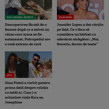
DIGI ANIMAL WORLD
FILM NOW
Descoperirea făcută de o
Jennifer Lopez a dat cărțile
femeie după ce a salvat un
pe față. Ce o face să
câine care urma sa fie
considere un bărbat cu
eutanasiat. Patrupedul are
adevărat atrăgător: „Noi,
o rasă extrem de rară
femeile, facem de toate”
UTV
Gina Pistol a vorbit pentru
prima dată despre relația
cu tatăl ei. Cum i-a
schimbat viața fiica sa,
Josephine