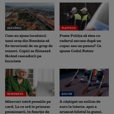
ADEVĂRUL
PLAYTECH
Cum au ajuns localnicii
Poate Poliția să stea cu
unui oraș din România să
radarul ascuns după un
fie terorizați de un grup de
copac sau un panou? Ce
minori. Copiii se filmează
spune Codul Rutier
făcând cascadorii pe
biciclete
NEWSWEEK
DIGI FM
Miercuri intră pensiile pe
A câștigat un milion de
card. La ce oră le primesc
euro la loterie, apoi a
pensionarii, în funcție de
aruncat biletul la gunoi.