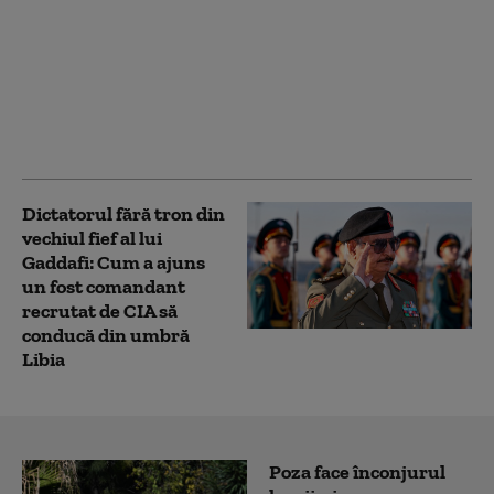
Tragedie în
Mediterană: 22 de
migranți, morți după
șase zile în derivă.
Supraviețuitorii spun
că victimele au fost
aruncate peste bord
Dictatorul fără tron din
vechiul fief al lui
Gaddafi: Cum a ajuns
un fost comandant
recrutat de CIA să
conducă din umbră
Libia
Poza face înconjurul