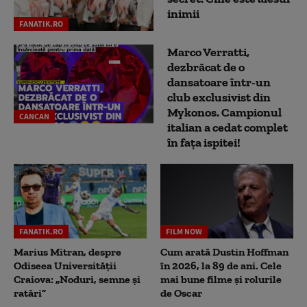
inimii
FANATIK.RO
Marco Verratti,
dezbrăcat de o
dansatoare într-un
club exclusivist din
Mykonos. Campionul
CANCAN
italian a cedat complet
în fața ispitei!
FANATIK.RO
FILM NOW
Marius Mitran, despre
Cum arată Dustin Hoffman
Odiseea Universității
în 2026, la 89 de ani. Cele
Craiova: „Noduri, semne și
mai bune filme și rolurile
ratări”
de Oscar