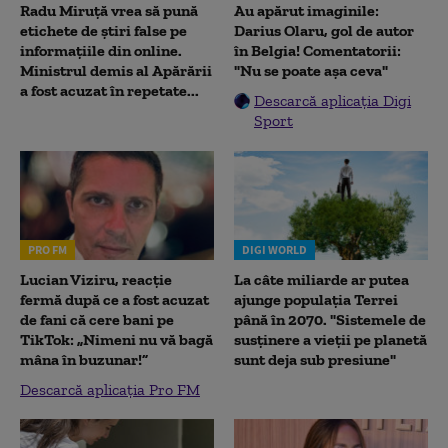
Radu Miruţă vrea să pună
Au apărut imaginile:
etichete de știri false pe
Darius Olaru, gol de autor
informațiile din online.
în Belgia! Comentatorii:
Ministrul demis al Apărării
"Nu se poate așa ceva"
a fost acuzat în repetate...
Descarcă aplicația Digi
Sport
PRO FM
DIGI WORLD
Lucian Viziru, reacție
La câte miliarde ar putea
fermă după ce a fost acuzat
ajunge populația Terrei
de fani că cere bani pe
până în 2070. "Sistemele de
TikTok: „Nimeni nu vă bagă
susținere a vieții pe planetă
mâna în buzunar!”
sunt deja sub presiune"
Descarcă aplicația Pro FM