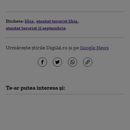
Etichete:
libia
atentat terorist libia
atentat terorist 11 septembrie
Urmărește știrile Digi24.ro și pe
Google News
Te-ar putea interesa și:
România a plătit peste
400.000 de dolari
pentru chiria
ambasadei din Libia,
care nu mai există de