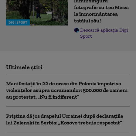
lumii: singura
fotografie cu Leo Messi
la înmormântarea
tatălui său!
DIGI SPORT
Descarcă aplicația Digi
Sport
Ultimele știri
Manifestații în 22 de orașe din Polonia împotriva
violențelor asupra ucrainenilor: 500.000 de oameni
au protestat. „Nu fi indiferent”
Priștina dă jos drapelul Ucrainei după declarațiile
lui Zelenski în Serbia: „Kosovo trebuie respectat”