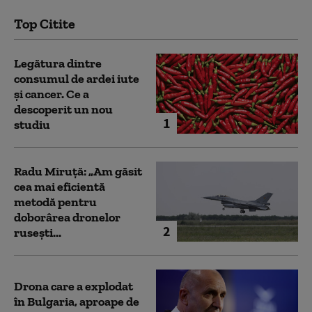
Top Citite
Legătura dintre
consumul de ardei iute
și cancer. Ce a
descoperit un nou
1
studiu
Radu Miruță: „Am găsit
cea mai eficientă
metodă pentru
doborârea dronelor
2
rusești...
Drona care a explodat
în Bulgaria, aproape de