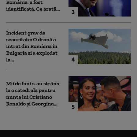
România, a fost
identificată. Ce arată...
3
Incident grav de
securitate: O dronă a
intrat din România în
Bulgaria şi a explodat
4
la...
Mii de fani s-au strâns
la o catedrală pentru
nunta lui Cristiano
Ronaldo şi Georgina...
5