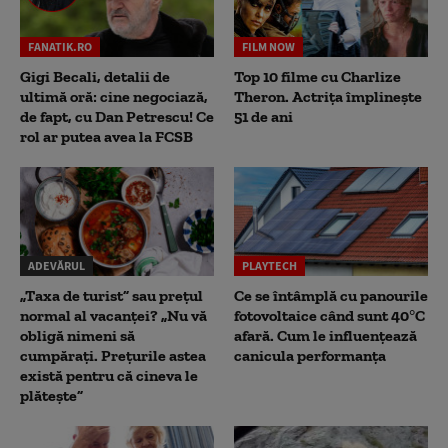
FANATIK.RO
FILM NOW
Gigi Becali, detalii de
Top 10 filme cu Charlize
ultimă oră: cine negociază,
Theron. Actrița împlinește
de fapt, cu Dan Petrescu! Ce
51 de ani
rol ar putea avea la FCSB
ADEVĂRUL
PLAYTECH
„Taxa de turist” sau prețul
Ce se întâmplă cu panourile
normal al vacanței? „Nu vă
fotovoltaice când sunt 40°C
obligă nimeni să
afară. Cum le influențează
cumpărați. Prețurile astea
canicula performanța
există pentru că cineva le
plătește”