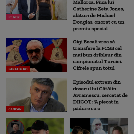
Mallorca. Fiica lui
Catherine Zeta Jones,
alături de Michael
PE ROZ
Douglas, onorat cu un
premiu special
Gigi Becali vrea să
transfere la FCSB cel
mai bun dribleur din
campionatul Turciei.
Cifrele spun totul
FANATIK.RO
Episodul extrem din
dosarul lui Cătălin
Avramescu, cercetat de
DIICOT: 'A plecat în
pădure cu o
CANCAN