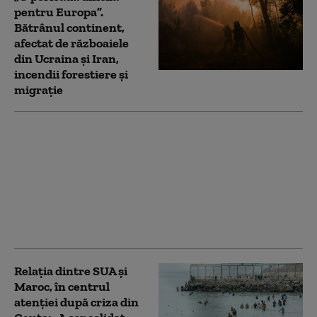
pentru Europa”.
Bătrânul continent,
afectat de războaiele
din Ucraina și Iran,
incendii forestiere și
migrație
„Trebuie să-l alegem”:
Trump dă indicii
despre succesiune
într-o întâlnire privată
cu donatorii.
Avertismentul unui
oficial american
Relația dintre SUA și
Maroc, în centrul
atenției după criza din