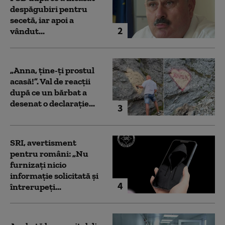
despăgubiri pentru
secetă, iar apoi a
2
vândut...
„Anna, ţine-ţi prostul
acasă!”. Val de reacții
după ce un bărbat a
desenat o declarație...
3
SRI, avertisment
pentru români: „Nu
furnizați nicio
informație solicitată și
4
întrerupeți...