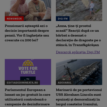
NEWSWEEK
DIGI FM
Pensionarii așteaptă azi o
„Anna, ţine-ţi prostul
decizie importantă despre
acasă!" Reacţii după ce un
pensii. Vor fi înghețate sau
bărbat a desenat o
crescute cu 200 lei?
declaraţie de dragoste pe o
stâncă, în Transfăgărăşan
Descarcă aplicația Digi FM
EDITIADEDIMINEATA.RO
ADEVARUL
Parlamentul European a
Marinarii de pe portavionul
lansat un joc gratuit în care
USS Abraham Lincoln sunt
utilizatorii controlează o
epuizați și demoralizați în
campanie de dezinformare
largul coastelor Iranului,