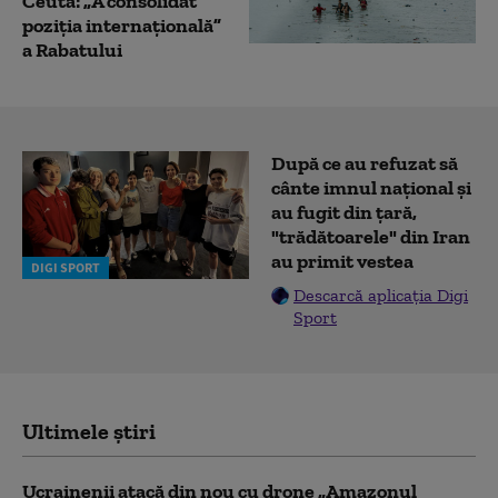
Ceuta: „A consolidat
poziția internațională”
a Rabatului
După ce au refuzat să
cânte imnul naţional şi
au fugit din ţară,
"trădătoarele" din Iran
au primit vestea
DIGI SPORT
Descarcă aplicația Digi
Sport
Ultimele știri
Ucrainenii atacă din nou cu drone „Amazonul