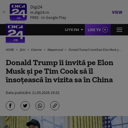
Digi24
VIEW
m.digi24.ro
FREE - In Google Play
LIVE TV
LIVE FM
HOME
Știri
Externe
Mapamond
Donald Trump îi invită pe Elon Musk şi pe Tim Cook să îl însoţească în vizita sa în China
Donald Trump îi invită pe Elon
Musk şi pe Tim Cook să îl
însoţească în vizita sa în China
Data publicării:
11.05.2026 19:32