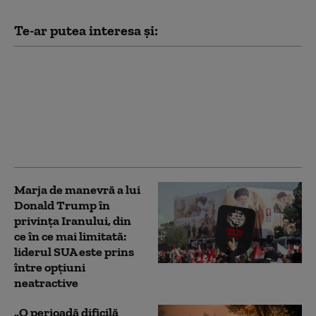
Te-ar putea interesa și:
Trump încearcă din
nou să limiteze
cetățenia prin naștere
în SUA, după ce Curtea
Supremă i-a blocat
prima tentativă
Marja de manevră a lui
Donald Trump în
privința Iranului, din
ce în ce mai limitată:
liderul SUA este prins
între opțiuni
neatractive
„O perioadă dificilă