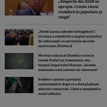
„Alegerile din 2028 se
apropie. Crește riscul
recăderii în populism și
risipă”
„Toată lumea iubește învingătorii”.
Ucraina a restabilit complet schimbul
de informații cu serviciile secrete
americane (Politico)
Nivelul scăzut al Dunării a scos la
iveală Podul lui Constantin, din
timpul Imperiului Roman: „Aceste
momente sunt extrem de valoroase”
Scădere ușoară a prețului
carburanților după ce a fost plafonat
adaosul comercial. Când e așteptată o
nouă ieftinire