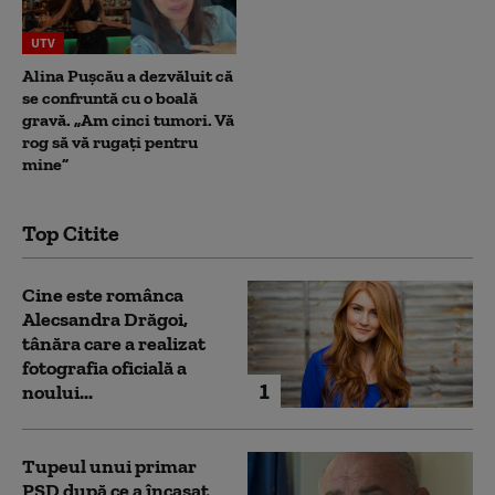
UTV
Alina Pușcău a dezvăluit că
se confruntă cu o boală
gravă. „Am cinci tumori. Vă
rog să vă rugați pentru
mine”
Top Citite
Cine este românca
Alecsandra Drăgoi,
tânăra care a realizat
fotografia oficială a
1
noului...
Tupeul unui primar
PSD după ce a încasat