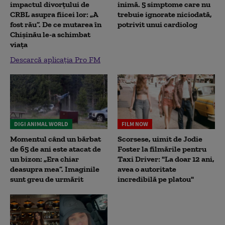
impactul divorțului de
inimă. 5 simptome care nu
CRBL asupra fiicei lor: „A
trebuie ignorate niciodată,
fost rău”. De ce mutarea în
potrivit unui cardiolog
Chișinău le-a schimbat
viața
Descarcă aplicația Pro FM
DIGI ANIMAL WORLD
FILM NOW
Momentul când un bărbat
Scorsese, uimit de Jodie
de 65 de ani este atacat de
Foster la filmările pentru
un bizon: „Era chiar
Taxi Driver: "La doar 12 ani,
deasupra mea”. Imaginile
avea o autoritate
sunt greu de urmărit
incredibilă pe platou"