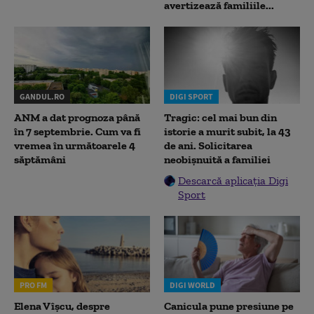
avertizează familiile...
GANDUL.RO
DIGI SPORT
ANM a dat prognoza până
Tragic: cel mai bun din
în 7 septembrie. Cum va fi
istorie a murit subit, la 43
vremea în următoarele 4
de ani. Solicitarea
săptămâni
neobișnuită a familiei
Descarcă aplicația Digi
Sport
PRO FM
DIGI WORLD
Elena Vîșcu, despre
Canicula pune presiune pe