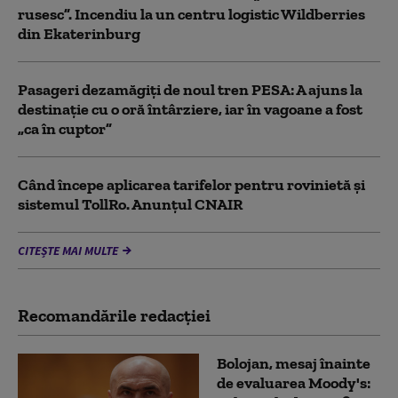
rusesc”. Incendiu la un centru logistic Wildberries
din Ekaterinburg
Pasageri dezamăgiți de noul tren PESA: A ajuns la
destinație cu o oră întârziere, iar în vagoane a fost
„ca în cuptor”
Când începe aplicarea tarifelor pentru rovinietă şi
sistemul TollRo. Anunțul CNAIR
CITEȘTE MAI MULTE
Recomandările redacţiei
Bolojan, mesaj înainte
de evaluarea Moody's: