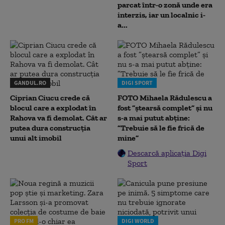
parcat într-o zonă unde era
interzis, iar un localnic i-
a...
GANDUL.RO
DIGI SPORT
Ciprian Ciucu crede că
FOTO Mihaela Rădulescu a
blocul care a explodat în
fost ”ștearsă complet” și nu
Rahova va fi demolat. Cât ar
s-a mai putut abține:
putea dura construcția
”Trebuie să le fie frică de
unui alt imobil
mine”
Descarcă aplicația Digi
Sport
PRO FM
DIGI WORLD