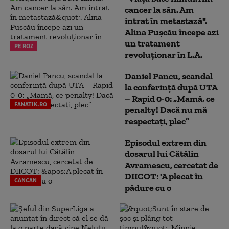
cancer la sân. Am
intrat în metastază".
Alina Pușcău începe azi
un tratament
PE ROZ
revoluționar în L.A.
Daniel Pancu, scandal
la conferință după UTA
– Rapid 0-0: „Mamă, ce
FANATIK.RO
penalty! Dacă nu mă
respectați, plec”
Episodul extrem din
dosarul lui Cătălin
Avramescu, cercetat de
DIICOT: 'A plecat în
CANCAN
pădure cu o