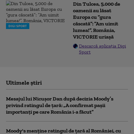
Din Tulcea, 5.000 de
oamenii au lăsat
Europa cu ”gura
căscată”: ”Am uimit
DIGI SPORT
lumea!”. România,
VICTORIE uriașă
Descarcă aplicația Digi
Sport
Ultimele știri
Mesajul lui Nicușor Dan după decizia Moody’s
privind ratingul de țară: „A confirmat pașii
importanți pe care România i-a făcut”
Moody's menține ratingul de țară al României, cu