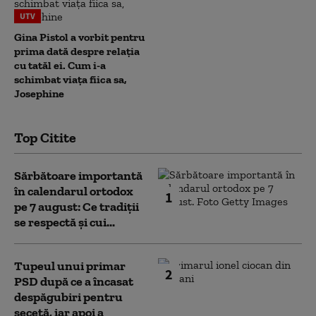
UTV
Gina Pistol a vorbit pentru
prima dată despre relația
cu tatăl ei. Cum i-a
schimbat viața fiica sa,
Josephine
Top Citite
Sărbătoare importantă
în calendarul ortodox
1
pe 7 august: Ce tradiții
se respectă și cui...
Tupeul unui primar
2
PSD după ce a încasat
despăgubiri pentru
secetă, iar apoi a