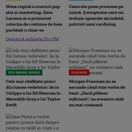
Noua regină a muzicii pop
Canicula pune presiune pe
știe și marketing. Zara
inimă. 5 simptome care nu
Larsson și-a promovat
trebuie ignorate niciodată,
colecția de costume de baie
potrivit unui cardiolog
purtând-o chiar ea
Descarcă aplicația Pro FM
DIGI ANIMAL WORLD
FILM NOW
Cele mai răsfățate pisici
Morgan Freeman nu se
din lumea vedetelor: de la
ascunde când vine vorba de
Calippo a lui Ed Sheeran la
bani: „Dacă plătesc
Meredith Grey a lui Taylor
suficient”, un scenariu slab
Swift
nu mai contează