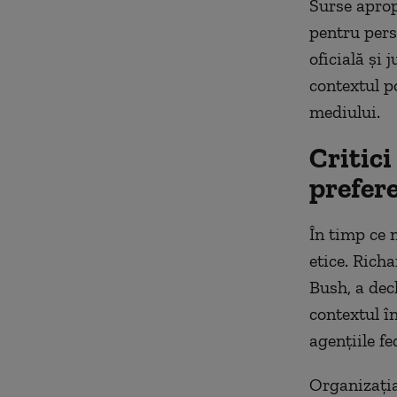
Surse aprop
pentru per
oficială și 
contextul p
mediului.
Critici
prefere
În timp ce n
etice. Rich
Bush, a decl
contextul î
agențiile fe
Organizația