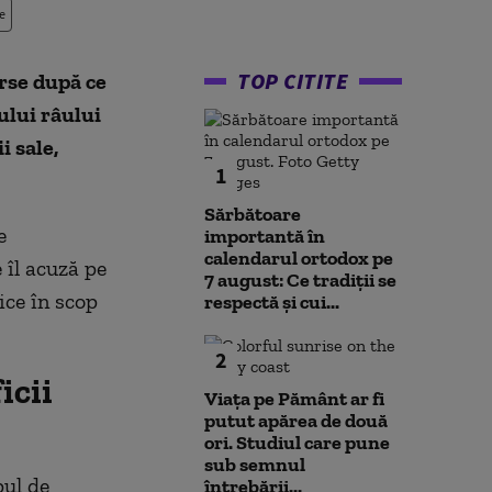
e
TOP CITITE
rse după ce
ului râului
i sale,
1
Sărbătoare
e
importantă în
calendarul ortodox pe
 îl acuză pe
7 august: Ce tradiții se
ice în scop
respectă și cui...
2
icii
Viața pe Pământ ar fi
putut apărea de două
ori. Studiul care pune
sub semnul
pul de
întrebării...