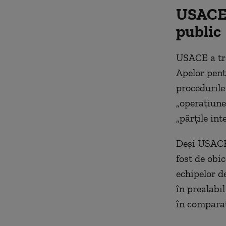
USACE: 
public
USACE a tra
Apelor pent
procedurile
„operațiune
„părțile int
Deși USACE 
fost de obi
echipelor d
în prealabi
în comparaț