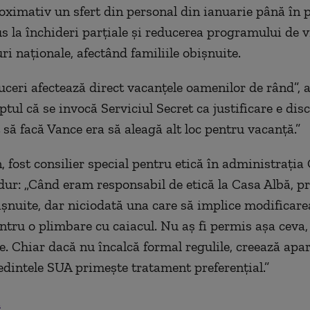
oximativ un sfert din personal din ianuarie până în p
us la închideri parțiale și reducerea programului de v
ri naționale, afectând familiile obișnuite.
uceri afectează direct vacanțele oamenilor de rând”, 
ptul că se invocă Serviciul Secret ca justificare e dis
t să facă Vance era să aleagă alt loc pentru vacanță.”
 fost consilier special pentru etică în administrați
 dur: „Când eram responsabil de etică la Casa Albă, 
ișnuite, dar niciodată una care să implice modificare
ntru o plimbare cu caiacul. Nu aș fi permis așa ceva,
e. Chiar dacă nu încalcă formal regulile, creează apa
edintele SUA primește tratament preferențial.”
.