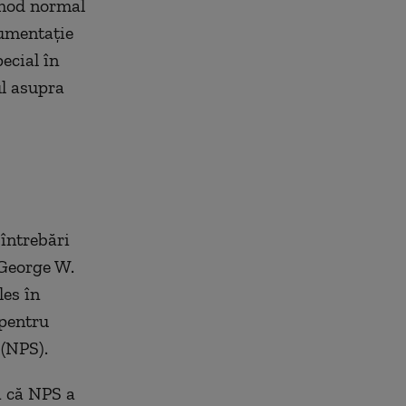
n mod normal
umentație
pecial în
ul asupra
 întrebări
 George W.
les în
 pentru
 (NPS).
ă că NPS a