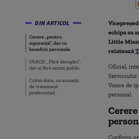
DIN ARTICOL
Vicepreședi
echipa sa a
Cerere „pentru
Little Miam
siguranță”, dar cu
beneficii personale
relatează
T
USACE: „Fără derogări”,
Oficial, int
dar și fără anunț public
Serviciului 
Critici dure, cu acuzații
Vance de ipo
de tratament
preferențial
personal.
Cerere 
person
Conform unu