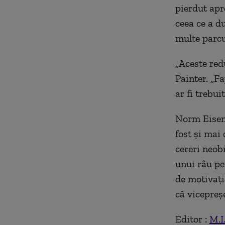
pierdut apr
ceea ce a d
multe parcu
„Aceste red
Painter. „Fa
ar fi trebui
Norm Eisen,
fost și mai
cereri neob
unui râu pe
de motivați
că vicepreș
Editor :
M.I