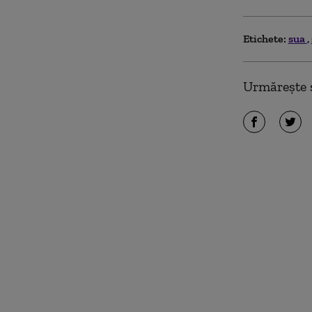
Etichete:
sua
Urmărește ș