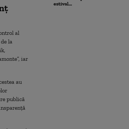
estival...
nț
ntrol al
 de la
ik,
amonte”, iar
acestea au
lor
are publică
ransparență