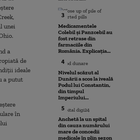
eștere
3
Creek,
l unei
Medicamentele
Colebil și Panzcebil au
 Ohio.
fost retrase din
farmaciile din
nd a
România. Explicația...
ropiată de
4
ndiții ideale
Nivelul scăzut al
Dunării a scos la iveală
u a putut
Podul lui Constantin,
din timpul
Imperiului...
eștere
5
ulare în
Anchetă la un spital
lui
din cauza numărului
mare de concedii
medicale în plin sezon