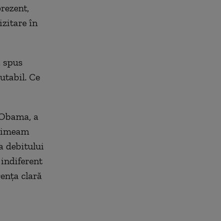
rezent,
izitare în
a spus
cutabil. Ce
a Obama, a
primeam
a debitului
 indiferent
rența clară