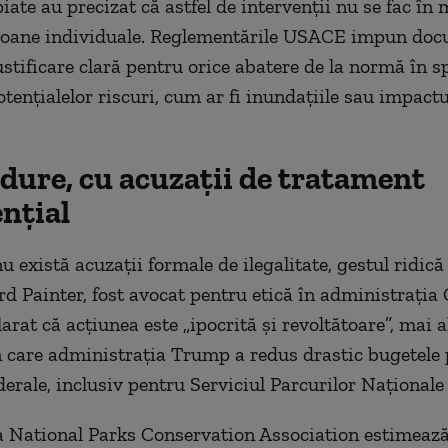
iate au precizat că astfel de intervenții nu se fac î
soane individuale. Reglementările USACE impun doc
justificare clară pentru orice abatere de la normă în s
otențialelor riscuri, cum ar fi inundațiile sau impact
 dure, cu acuzații de tratament
nțial
u există acuzații formale de ilegalitate, gestul ridică
ard Painter, fost avocat pentru etică în administrația
arat că acțiunea este „ipocrită și revoltătoare”, mai a
n care administrația Trump a redus drastic bugetele
derale, inclusiv pentru Serviciul Parcurilor Naționale
 National Parks Conservation Association estimeaz