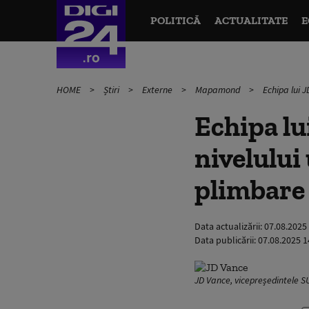
POLITICĂ
ACTUALITATE
E
HOME
Știri
Externe
Mapamond
Echipa lui J
Echipa lu
nivelului
plimbare 
Data actualizării:
07.08.2025
Data publicării:
07.08.2025 1
JD Vance, vicepreședintele S