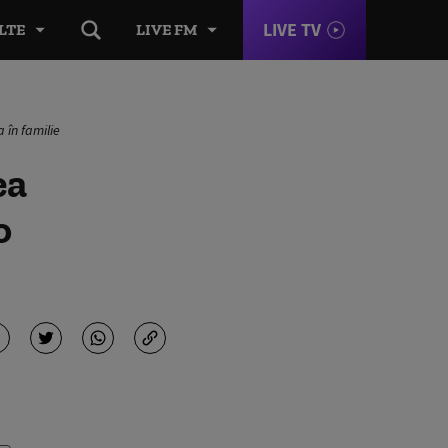
LIVE TV
LTE
LIVE FM
 în familie
ea
o