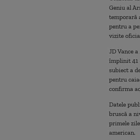
Geniu al Ar
temporară a
pentru a pe
vizite ofici
JD Vance a 
împlinit 41
subiect a de
pentru caia
confirma ac
Datele publ
bruscă a niv
primele zile
american.