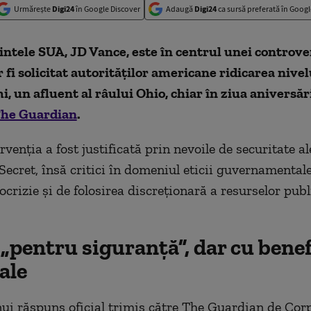
Urmărește
Digi24
în Google Discover
Adaugă
Digi24
ca sursă preferată în Googl
ntele SUA, JD Vance, este în centrul unei controve
r fi solicitat autorităților americane ridicarea nivel
i, un afluent al râului Ohio, chiar în ziua aniversări
he Guardian
.
ervenția a fost justificată prin nevoile de securitate al
Secret, însă critici în domeniul eticii guvernamentale
crizie și de folosirea discreționară a resurselor publ
„pentru siguranță”, dar cu benef
ale
i răspuns oficial trimis către The Guardian de Cor