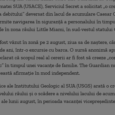
matei SUA (USACE), Serviciul Secret a solicitat „o cr
 debitului” deversat din lacul de acumulare Caesar 
rmite navigarea în siguranță a personalului în timpu
ale în zona râului Little Miami, în sud-vestul statului
fost văzut în zonă pe 2 august, ziua sa de naștere, câ
 de ani, într-o excursie cu barca. O sursă anonimă ap
clarat că scopul real al cererii ar fi fost să creeze „co
c” în timpul unei vacanțe de familie. The Guardian n
eastă afirmație în mod independent.
ice ale Institutului Geologic al SUA (USGS) arată o cr
elului râului și o scădere a nivelului lacului de acum
 ale lunii august, în perioada vacanței vicepreședinte