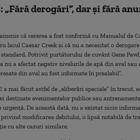
„Fără derogări”, dar și fără anu
nsmis că cererea a fost conformă cu Manualul de Co
ru lacul Caesar Creek și că nu a necesitat o derogare
 standard. Potrivit purtătorului de cuvânt Gene Pawl
a nu a afectat negativ nivelurile de apă din aval sau 
eresate din aval au fost informate în prealabil”.
a mai făcut astfel de „eliberări speciale” în trecut, 
cei destinate evenimentelor publice sau antrenamente
e urgență. De această dată, nu a existat nicio inform
l privind modificarea debitului, o lipsă notabilă de t
ie cu alte cazuri similare.