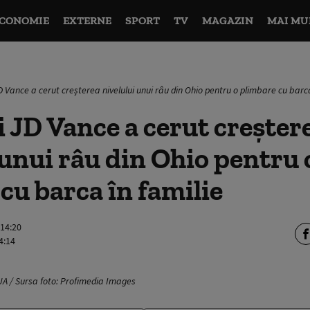
CONOMIE
EXTERNE
SPORT
TV
MAGAZIN
MAI MU
D Vance a cerut creșterea nivelului unui râu din Ohio pentru o plimbare cu barca
i JD Vance a cerut creșter
 unui râu din Ohio pentru 
cu barca în familie
 14:20
4:14
UA / Sursa foto: Profimedia Images