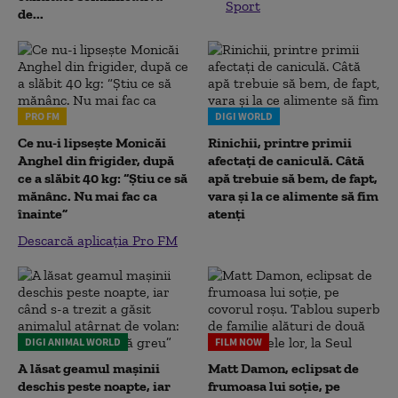
Sport
de...
PRO FM
DIGI WORLD
Ce nu-i lipsește Monicăi
Rinichii, printre primii
Anghel din frigider, după
afectați de caniculă. Câtă
ce a slăbit 40 kg: “Știu ce să
apă trebuie să bem, de fapt,
mănânc. Nu mai fac ca
vara și la ce alimente să fim
înainte”
atenți
Descarcă aplicația Pro FM
DIGI ANIMAL WORLD
FILM NOW
A lăsat geamul mașinii
Matt Damon, eclipsat de
deschis peste noapte, iar
frumoasa lui soție, pe