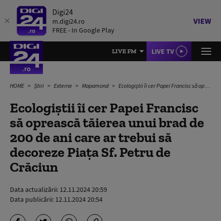
Digi24
VIEW
m.digi24.ro
FREE - In Google Play
LIVE TV
LIVE FM
HOME
Știri
Externe
Mapamond
Ecologiștii îi cer Papei Francisc să oprească tăierea unui brad de 200 de ani care ar trebui să decoreze Piața Sf. Petru de Crăciun
Ecologiștii îi cer Papei Francisc
să oprească tăierea unui brad de
200 de ani care ar trebui să
decoreze Piața Sf. Petru de
Crăciun
Data actualizării:
12.11.2024 20:59
Data publicării:
12.11.2024 20:54