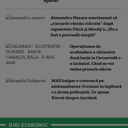
epavei
Alexandru Nazare avertizează că
„riscurile rămân ridicate” după
rapoartele Fitch și Moody’s: „Nu a
fost o perioadă simplă”
Operațiunea de
scufundare a ultimelor
două barje la Cernavodă s-
a încheiat. Când se vor
vedea primele efecte
MAE bulgar o convoacă pe
ambasadoarea Ucrainei în legătură
cu drona prăbuşită. Ce spune
Kievul despre incident
DIGI ECONOMIC