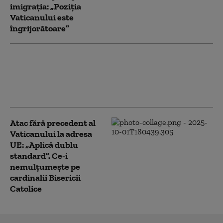
imigrația: „Poziția
Vaticanului este
îngrijorătoare”
Papa Leon al XIV-lea a numit a
treia femeie la conducerea
unui departament de la
Vatican
Atac fără precedent al
Vaticanului la adresa
UE: „Aplică dublu
standard”. Ce-i
nemulțumește pe
cardinalii Bisericii
Catolice