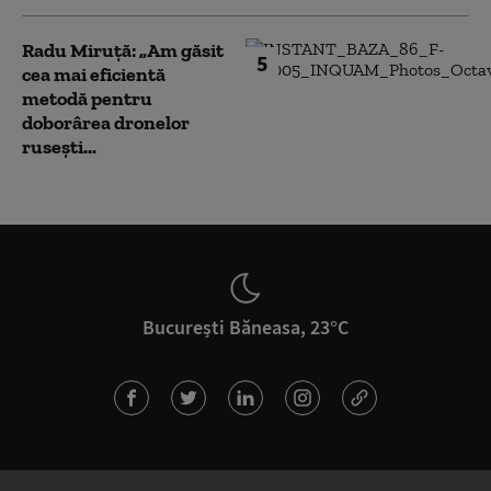
Radu Miruță: „Am găsit
5
cea mai eficientă
metodă pentru
doborârea dronelor
rusești...
București Băneasa, 23°C