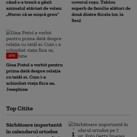
când s-a trezit a găsit
covorul roșu. Tablou
animalul atârnat de volan:
superb de familie alături de
„Noroc că se mișcă greu”
două dintre fiicele lor, la
Seul
UTV
Gina Pistol a vorbit pentru
prima dată despre relația
cu tatăl ei. Cum i-a
schimbat viața fiica sa,
Josephine
Top Citite
Sărbătoare importantă
în calendarul ortodox
1