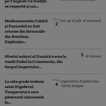
pe 7 august: Ce tradiții
se respectă și cui...
Medicamentele Colebil
2
și Panzcebil au fost
retrase din farmaciile
din România.
Explicația...
3
Nivelul scăzut al Dunării a scos la
iveală Podul lui Constantin, din
timpul Imperiului...
La câte grade trebuie
4
setat frigiderul.
Temperatura care
păstrează alimentele
în...