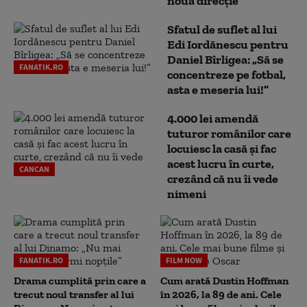
nouă direcție
Sfatul de suflet al lui
Edi Iordănescu pentru
Daniel Bîrligea: „Să se
FANATIK.RO
concentreze pe fotbal,
asta e meseria lui!”
4.000 lei amendă
tuturor românilor care
locuiesc la casă și fac
acest lucru în curte,
CANCAN
crezând că nu îi vede
nimeni
FANATIK.RO
FILM NOW
Drama cumplită prin care a
Cum arată Dustin Hoffman
trecut noul transfer al lui
în 2026, la 89 de ani. Cele