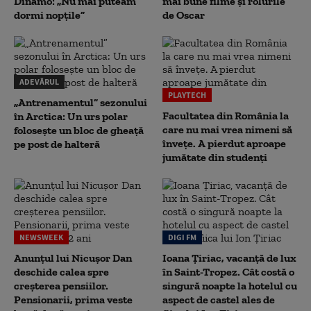
Dinamo: „Nu mai puteam
mai bune filme și rolurile
dormi nopțile”
de Oscar
ADEVĂRUL
PLAYTECH
„Antrenamentul” sezonului
Facultatea din România la
în Arctica: Un urs polar
care nu mai vrea nimeni să
folosește un bloc de gheață
înveţe. A pierdut aproape
pe post de halteră
jumătate din studenţi
NEWSWEEK
DIGI FM
Anunțul lui Nicușor Dan
Ioana Țiriac, vacanță de lux
deschide calea spre
în Saint-Tropez. Cât costă o
creșterea pensiilor.
singură noapte la hotelul cu
Pensionarii, prima veste
aspect de castel ales de