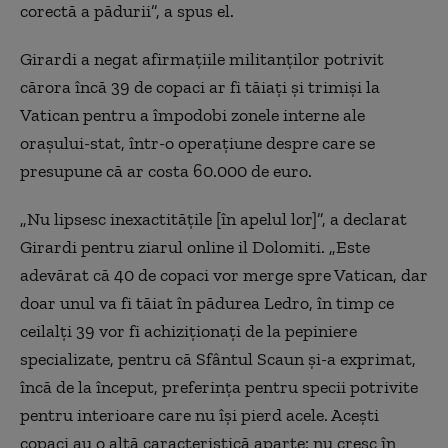
corectă a pădurii”, a spus el.
Girardi a negat afirmațiile militanților potrivit
cărora încă 39 de copaci ar fi tăiați și trimiși la
Vatican pentru a împodobi zonele interne ale
orașului-stat, într-o operațiune despre care se
presupune că ar costa 60.000 de euro.
„Nu lipsesc inexactitățile [în apelul lor]”, a declarat
Girardi pentru ziarul online il Dolomiti. „Este
adevărat că 40 de copaci vor merge spre Vatican, dar
doar unul va fi tăiat în pădurea Ledro, în timp ce
ceilalți 39 vor fi achiziționați de la pepiniere
specializate, pentru că Sfântul Scaun și-a exprimat,
încă de la început, preferința pentru specii potrivite
pentru interioare care nu își pierd acele. Acești
copaci au o altă caracteristică aparte: nu cresc în