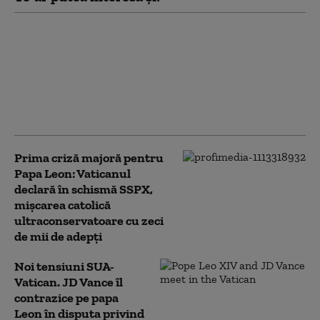
Papa Leon al XIV-lea
schimbă Constituția
Vaticanului. O funcție-
cheie nu va mai fi
rezervată exclusiv
cardinalilor
Prima criză majoră pentru
Papa Leon: Vaticanul
declară în schismă SSPX,
mișcarea catolică
ultraconservatoare cu zeci
de mii de adepți
Noi tensiuni SUA-
Vatican. JD Vance îl
contrazice pe papa
Leon în disputa privind