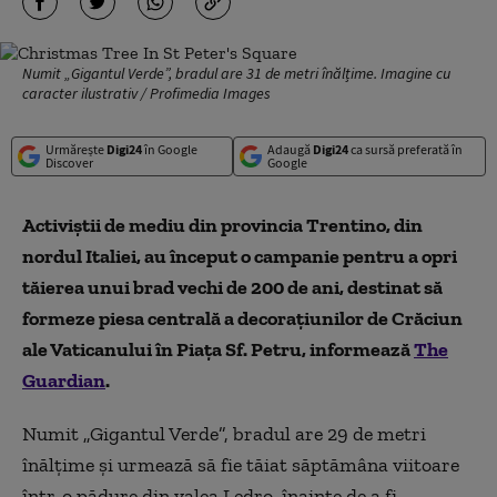
Numit „Gigantul Verde”, bradul are 31 de metri înălțime. Imagine cu
caracter ilustrativ / Profimedia Images
Urmărește
Digi24
în Google
Adaugă
Digi24
ca sursă preferată în
Discover
Google
Activiștii de mediu din provincia Trentino, din
nordul Italiei, au început o campanie pentru a opri
tăierea unui brad vechi de 200 de ani, destinat să
formeze piesa centrală a decorațiunilor de Crăciun
ale Vaticanului în Piața Sf. Petru, informează
The
Guardian
.
Numit „Gigantul Verde”, bradul are 29 de metri
înălțime și urmează să fie tăiat săptămâna viitoare
într-o pădure din valea Ledro, înainte de a fi