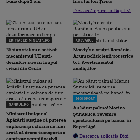
bună după 2 ani
fiica lui Ion Țiriac
Descarcă aplicația Digi FM
EDITIADEDIMINEATA.RO
ADEVARUL
Niciun stat nu a activat
Moody’s a cruțat România.
mecanismul UE anti-
Acum politicienii pot strica
dezinformare în timpul
tot. Avertismentul
crizei din Ceuta
analiștilor
DIGI SPORT
GANDUL.RO
Au bătut palma! Marius
Ministrul bulgar al
Șumudică, revenire
Apărării susține că puterea
spectaculoasă pe bancă, în
exploziei și coloana de fum
SuperLigă
arată că drona transporta o
Descarcă aplicația Digi
cantitate semnificativă