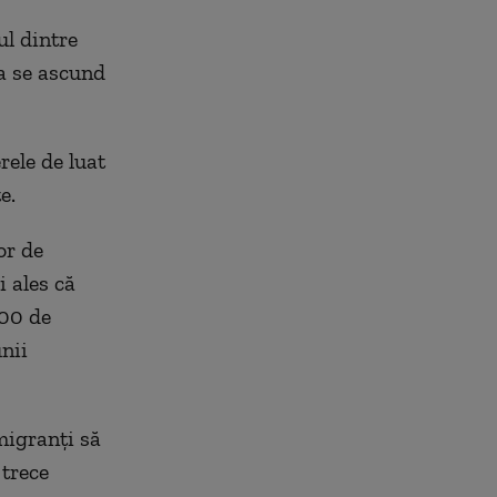
ul dintre
la se ascund
rele de luat
e.
or de
 ales că
000 de
unii
migranţi să
 trece