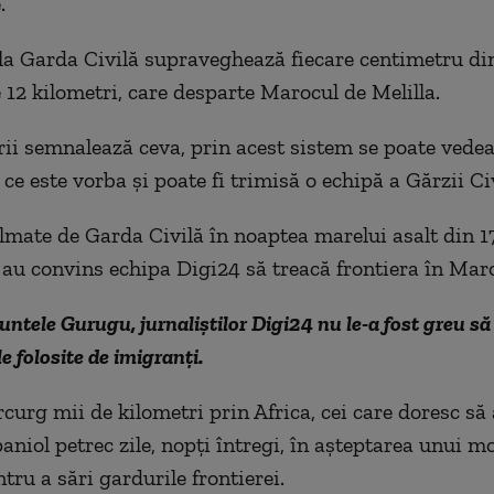
e.
 la Garda Civilă supraveghează fiecare centimetru di
e 12 kilometri, care desparte Marocul de Melilla.
ii semnalează ceva, prin acest sistem se poate vedea
 ce este vorba și poate fi trimisă o echipă a Gărzii Civ
ilmate de Garda Civilă în noaptea marelui asalt din 1
au convins echipa Digi24 să treacă frontiera în Mar
ntele Gurugu, jurnaliștilor Digi24 nu le-a fost greu s
le folosite de imigranţi.
curg mii de kilometri prin Africa, cei care doresc să
paniol petrec zile, nopţi întregi, în aşteptarea unui 
ntru a sări gardurile frontierei.