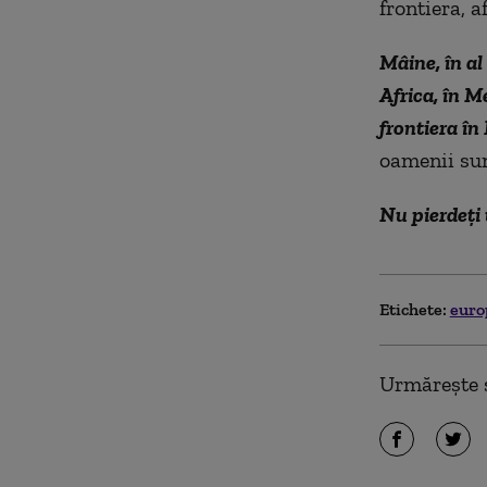
frontiera, a
Mâine, în al 
Africa, în M
frontiera în
oamenii sun
Nu pierdeţi 
Etichete:
eur
Urmărește ș