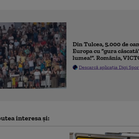
Din Tulcea, 5.000 de oam
Europa cu ”gura căscată
lumea!”. România, VICT
Descarcă aplicația Digi Spor
utea interesa și: