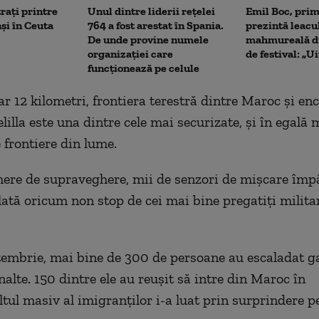
trați printre
Unul dintre liderii rețelei
Emil Boc, prim
și în Ceuta
764 a fost arestat în Spania.
prezintă leacu
De unde provine numele
mahmureală d
organizației care
de festival: „U
funcționează pe celule
ar 12 kilometri, frontiera terestră dintre Maroc şi en
illa este una dintre cele mai securizate, şi în egală 
 frontiere din lume.
ere de supraveghere, mii de senzori de mişcare împ
lată oricum non stop de cei mai bine pregatiţi militar
tembrie, mai bine de 300 de persoane au escaladat g
alte. 150 dintre ele au reușit să intre din Maroc în
ltul masiv al imigranţilor i-a luat prin surprindere pe