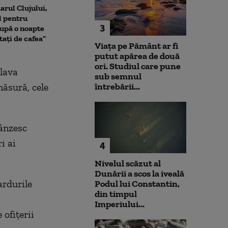
arul Clujului,
Nuclearelectrica: „Mai
Cristian Păun,
l pentru
putem câștiga două-trei
scăderea cons
3
upă o noapte
zile”. Ce se va întâmpla cu
„Poporul plăteș
itați de cafea”
reactorul 2 de la Cernavodă
plată, fie prin 
Viața pe Pământ ar fi
inflație”
putut apărea de două
ori. Studiul care pune
clava
sub semnul
măsură, cele
întrebării...
ânzesc
i ai
4
Nivelul scăzut al
Dunării a scos la iveală
ardurile
Podul lui Constantin,
din timpul
Imperiului...
 ofiţerii