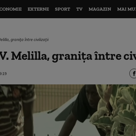
CONOMIE
EXTERNE
SPORT
TV
MAGAZIN
MAI MU
lilla, granița între civilizații
 Melilla, granița între civ
9:19