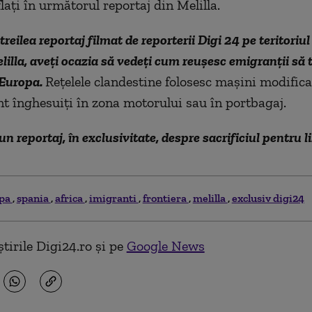
flaţi în următorul reportaj din Melilla.
treilea reportaj filmat de reporterii Digi 24 pe teritoriu
elilla, aveți ocazia să vedeţi cum reuşesc emigranţii să 
 Europa.
Reţelele clandestine folosesc maşini modificat
t înghesuiţi în zona motorului sau în portbagaj.
un reportaj, în exclusivitate, despre sacrificiul pentru l
opa
spania
africa
imigranti
frontiera
melilla
exclusiv digi24
tirile Digi24.ro și pe
Google News