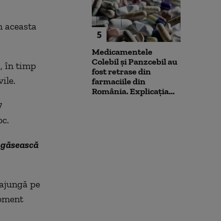
n aceasta
5
Medicamentele
Colebil și Panzcebil au
, în timp
fost retrase din
ile.
farmaciile din
România. Explicația...
7
oc.
ă găsească
 ajungă pe
moment