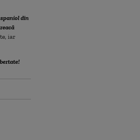
l spaniol din
treacă
e, iar
ibertate!