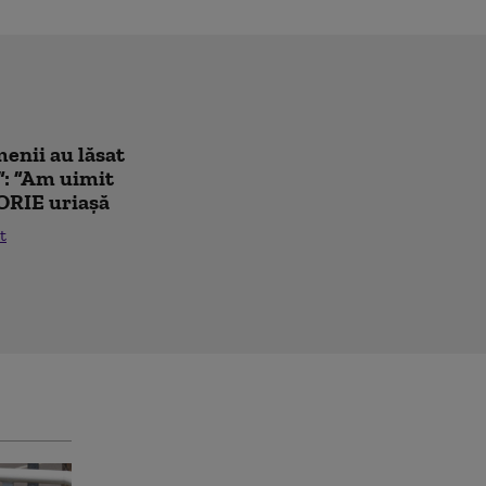
enii au lăsat
”: ”Am uimit
ORIE uriașă
t