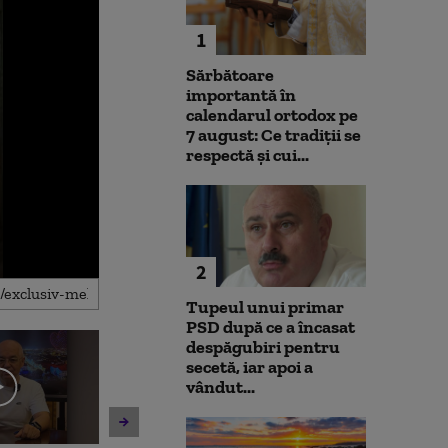
1
Sărbătoare
importantă în
calendarul ortodox pe
7 august: Ce tradiții se
respectă și cui...
2
Tupeul unui primar
PSD după ce a încasat
despăgubiri pentru
secetă, iar apoi a
vândut...