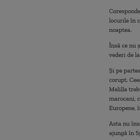
Coresponden
locurile în 
noaptea.
Însă ce nu ș
vederi de la
Şi pe parte
corupt. Cee
Melilla tre
marocani, ca
Europene, î
Asta nu îns
ajungă în S