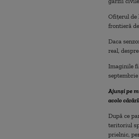
gărzii civil
Ofițerul de
frontieră d
Daca senzor
real, despre
Imaginile f
septembrie 
Ajunşi pe mu
acolo cărări
După ce par
teritoriul s
prielnic, pe