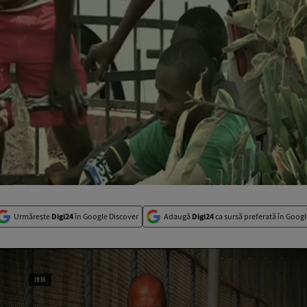
Urmărește
Digi24
în Google Discover
Adaugă
Digi24
ca sursă preferată în Googl