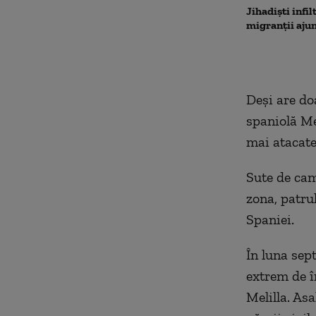
Jihadiști infil
migranții ajun
Deşi are do
spaniolă Mel
mai atacate
Sute de cam
zona, patru
Spaniei.
În luna sep
extrem de în
Melilla. Asa