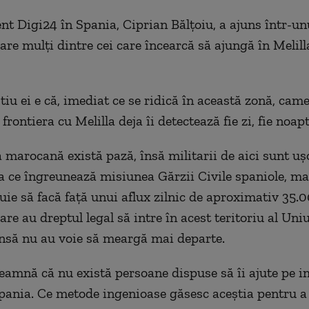
t Digi24 în Spania, Ciprian Bălțoiu, a ajuns într-un
care mulți dintre cei care încearcă să ajungă în Melil
tiu ei e că, imediat ce se ridică în această zonă, came
 frontiera cu Melilla deja îi detectează fie zi, fie noapt
a marocană există pază, însă militarii de aici sunt uş
a ce îngreunează misiunea Gărzii Civile spaniole, mai
buie să facă faţă unui aflux zilnic de aproximativ 35.
re au dreptul legal să intre în acest teritoriu al Uni
nsă nu au voie să meargă mai departe.
eamnă că nu există persoane dispuse să îi ajute pe i
pania. Ce metode ingenioase găsesc aceştia pentru a