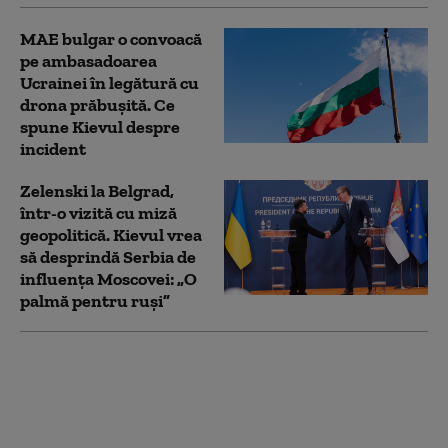
MAE bulgar o convoacă
pe ambasadoarea
Ucrainei în legătură cu
drona prăbuşită. Ce
spune Kievul despre
incident
Zelenski la Belgrad,
într-o vizită cu miză
geopolitică. Kievul vrea
să desprindă Serbia de
influența Moscovei: „O
palmă pentru ruși”
Zelenski dezvăluie
înțelegerea cu SUA:
rachete Patriot lunar,
dar Kievul vrea mai