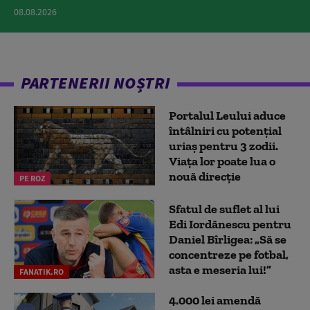
08.08.2026
PARTENERII NOȘTRI
Portalul Leului aduce
întâlniri cu potențial
uriaș pentru 3 zodii.
Viața lor poate lua o
nouă direcție
PE ROZ
Sfatul de suflet al lui
Edi Iordănescu pentru
Daniel Bîrligea: „Să se
concentreze pe fotbal,
asta e meseria lui!”
FANATIK.RO
4.000 lei amendă