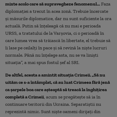
mixte acolo care să supravegheze fenomenul...
Faza
diplomaţiei a trecut în acea zonă. Trebuie încercate
și măsurile diplomatice, dar nu sunt suficiente la ora
actuală. Putin să înţeleagă că nu mai e perioada
URSS, a tratatului de la Varşovia, ci o perioadă în
care lumea vrea să trăiască în libertate, el trebuie să
îi lase pe ceilalţi în pace şi să revină la nişte lucruri
normale. Până nu înţelege asta, nu se va linişti
situaţia”, a mai spus fostul șef al SRI.
De altfel, acesta a amintit situația Crimeii. „Să nu
uităm ce s-a întâmplat, că au luat Crimeea fără jenă
ca şarpele boa care aşteaptă să treacă la înghiţirea
completă a Crimeii
, acum se pregătește să ia în
continuare teritorii din Ucraina. Separatiştii nu
reprezintă nimic. Sunt nişte oameni dirijaţi din