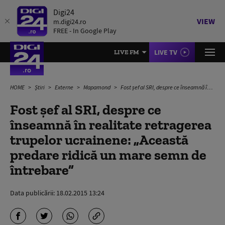
Digi24
VIEW
m.digi24.ro
FREE - In Google Play
LIVE TV
LIVE FM
HOME
Știri
Externe
Mapamond
Fost şef al SRI, despre ce înseamnă în realitate retragerea trupelor ucrainene: „Această predare ridică un mare semn de întrebare”
Fost şef al SRI, despre ce
înseamnă în realitate retragerea
trupelor ucrainene: „Această
predare ridică un mare semn de
întrebare”
Data publicării:
18.02.2015 13:24