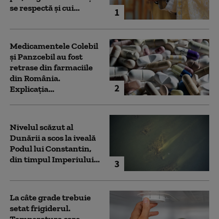
se respectă și cui...
1
Medicamentele Colebil
și Panzcebil au fost
retrase din farmaciile
din România.
2
Explicația...
Nivelul scăzut al
Dunării a scos la iveală
Podul lui Constantin,
din timpul Imperiului...
3
La câte grade trebuie
setat frigiderul.
Temperatura care