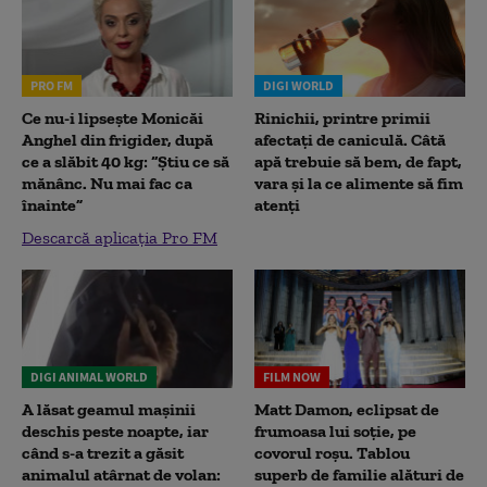
PRO FM
DIGI WORLD
Ce nu-i lipsește Monicăi
Rinichii, printre primii
Anghel din frigider, după
afectați de caniculă. Câtă
ce a slăbit 40 kg: “Știu ce să
apă trebuie să bem, de fapt,
mănânc. Nu mai fac ca
vara și la ce alimente să fim
înainte”
atenți
Descarcă aplicația Pro FM
DIGI ANIMAL WORLD
FILM NOW
A lăsat geamul mașinii
Matt Damon, eclipsat de
deschis peste noapte, iar
frumoasa lui soție, pe
când s-a trezit a găsit
covorul roșu. Tablou
animalul atârnat de volan:
superb de familie alături de