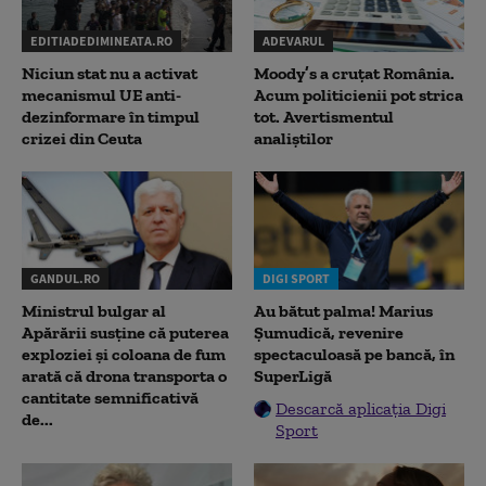
EDITIADEDIMINEATA.RO
ADEVARUL
Niciun stat nu a activat
Moody’s a cruțat România.
mecanismul UE anti-
Acum politicienii pot strica
dezinformare în timpul
tot. Avertismentul
crizei din Ceuta
analiștilor
GANDUL.RO
DIGI SPORT
Ministrul bulgar al
Au bătut palma! Marius
Apărării susține că puterea
Șumudică, revenire
exploziei și coloana de fum
spectaculoasă pe bancă, în
arată că drona transporta o
SuperLigă
cantitate semnificativă
Descarcă aplicația Digi
de...
Sport