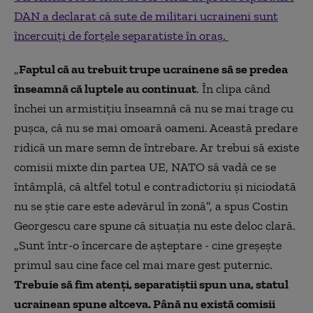
DAN a declarat că sute de militari ucraineni sunt
încercuiţi de forţele separatiste în oraş.
„
Faptul că au trebuit trupe ucrainene să se predea
înseamnă că luptele au continuat
. În clipa când
închei un armistiţiu înseamnă că nu se mai trage cu
puşca, că nu se mai omoară oameni. Această predare
ridică un mare semn de întrebare. Ar trebui să existe
comisii mixte din partea UE, NATO să vadă ce se
întâmplă, că altfel totul e contradictoriu şi niciodată
nu se ştie care este adevărul în zonă”, a spus Costin
Georgescu care spune că situația nu este deloc clară.
„Sunt într-o încercare de aşteptare - cine greşeşte
primul sau cine face cel mai mare gest puternic.
Trebuie să fim atenţi, separatiştii spun una, statul
ucrainean spune altceva. Până nu există comisii