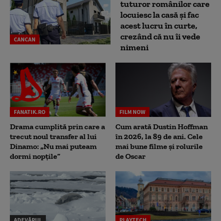
tuturor românilor care
locuiesc la casă și fac
acest lucru în curte,
crezând că nu îi vede
CANCAN
nimeni
FANATIK.RO
FILM NOW
Drama cumplită prin care a
Cum arată Dustin Hoffman
trecut noul transfer al lui
în 2026, la 89 de ani. Cele
Dinamo: „Nu mai puteam
mai bune filme și rolurile
dormi nopțile”
de Oscar
ADEVĂRUL
PLAYTECH