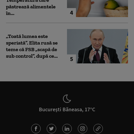
păstrează alimentele
4
în...
„Toată lumea este
speriată”. Elita rusă se
teme că FSB „scapă de
sub control”, după ce...
5
București Băneasa, 17°C