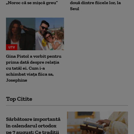
„Noroc că se mișcă greu”
două dintre fiicele lor, la
Seul
UTV
Gina Pistol a vorbit pentru
prima dată despre relația
cu tatăl ei. Cum i-a
schimbat viața fiica sa,
Josephine
Top Citite
Sărbătoare importantă
în calendarul ortodox
pe 7 august: Ce tradiții