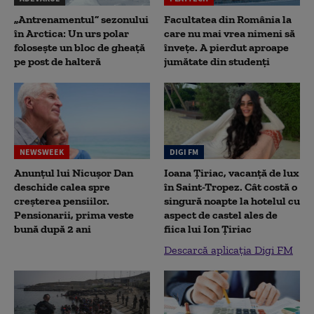
„Antrenamentul” sezonului
Facultatea din România la
în Arctica: Un urs polar
care nu mai vrea nimeni să
folosește un bloc de gheață
înveţe. A pierdut aproape
pe post de halteră
jumătate din studenţi
NEWSWEEK
DIGI FM
Anunțul lui Nicușor Dan
Ioana Țiriac, vacanță de lux
deschide calea spre
în Saint-Tropez. Cât costă o
creșterea pensiilor.
singură noapte la hotelul cu
Pensionarii, prima veste
aspect de castel ales de
bună după 2 ani
fiica lui Ion Țiriac
Descarcă aplicația Digi FM