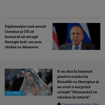
mult. „Nu e suficient
pentru apărarea
noastră”
Diplomaţia rusă acuză
Ucraina şi UE că
încearcă să atragă
Georgia într-un nou
război cu Moscova
S-au dus la biserică
pentru nunta lui
Ronaldo cu Georgina și
au avut o surpriză
uriașă! ”Momentul va
DIGI SPORT
rămâne în istorie”
Descarcă aplicația Digi