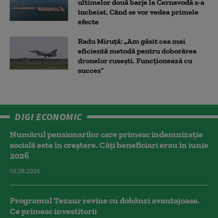
ultimelor două barje la Cernavodă s-a
încheiat. Când se vor vedea primele
efecte
Radu Miruță: „Am găsit cea mai
eficientă metodă pentru doborârea
dronelor rusești. Funcționează cu
succes”
DIGI ECONOMIC
Numărul pensionarilor care primesc indemnizaţie
socială este în creștere. Câți beneficiari erau în iunie
2026
08.08.2026
Programul Tezaur revine cu dobânzi avantajoase.
Ce primesc investitorii