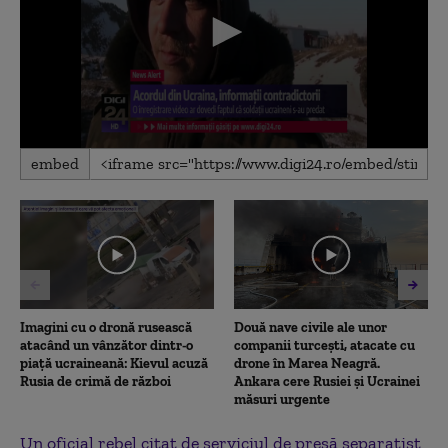
0
embed
seconds
of
6
minutes,
51
seconds
Imagini cu o dronă rusească
Două nave civile ale unor
atacând un vânzător dintr-o
companii turcești, atacate cu
piață ucraineană: Kievul acuză
drone în Marea Neagră.
Rusia de crimă de război
Ankara cere Rusiei și Ucrainei
măsuri urgente
Un oficial rebel citat de serviciul de presă separatist