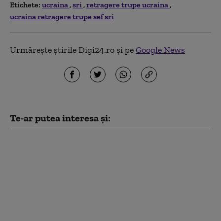
Etichete:
ucraina
sri
retragere trupe ucraina
ucraina retragere trupe sef sri
Urmărește știrile Digi24.ro și pe
Google News
Te-ar putea interesa și:
„Am fugit pentru că
știam că o să mor”. Cum
au ajuns medicii,
spitalele și
ambulanțele din
Ucraina ținte ale
dronelor rusești