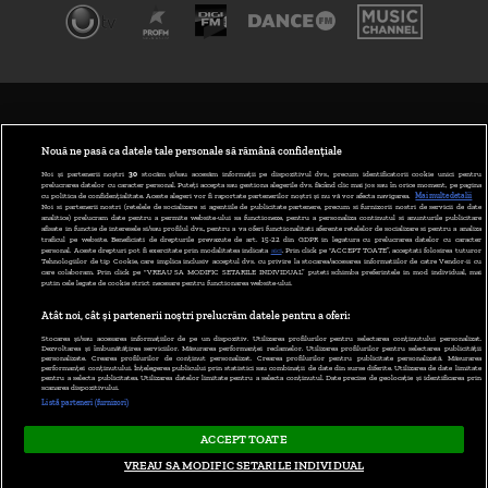
TERMENI ȘI CONDIȚII
POLITICA DE CONFIDENȚIALITATE
Nouă ne pasă ca datele tale personale să rămână confidențiale
Noi și partenerii noștri
30
stocăm și/sau accesăm informații pe dispozitivul dvs., precum identificatorii cookie unici pentru
prelucrarea datelor cu caracter personal. Puteți accepta sau gestiona alegerile dvs. făcând clic mai jos sau în orice moment, pe pagina
ABONARE DIGI TV
cu politica de confidențialitate. Aceste alegeri vor fi raportate partenerilor noștri și nu vă vor afecta navigarea.
Mai multe detalii
Noi si partenerii nostri (retelele de socializare si agentiile de publicitate partenere, precum si furnizorii nostri de servicii de date
analitice) prelucram date pentru a permite website-ului sa functioneze, pentru a personaliza continutul si anunturile publicitare
GESTIONAȚI PREFERINȚELE
afisate in functie de interesele si/sau profilul dvs., pentru a va oferi functionalitati aferente retelelor de socializare si pentru a analiza
traficul pe website. Beneficiati de drepturile prevazute de art. 15-22 din GDPR in legatura cu prelucrarea datelor cu caracter
personal. Aceste drepturi pot fi exercitate prin modalitatea indicata
aici
. Prin click pe “ACCEPT TOATE”, acceptati folosirea tuturor
CODUL DIGI24
Tehnologiilor de tip Cookie, care implica inclusiv acceptul dvs. cu privire la stocarea/accesarea informatiilor de catre Vendor-ii cu
care colaboram. Prin click pe “VREAU SA MODIFIC SETARILE INDIVIDUAL” puteti schimba preferintele in mod individual, mai
putin cele legate de cookie strict necesare pentru functionarea website-ului.
CAMERE WEB
Atât noi, cât și partenerii noștri prelucrăm datele pentru a oferi:
CONTACT/INFO
Stocarea și/sau accesarea informațiilor de pe un dispozitiv. Utilizarea profilurilor pentru selectarea conținutului personalizat.
Dezvoltarea și îmbunătățirea serviciilor. Măsurarea performanței reclamelor. Utilizarea profilurilor pentru selectarea publicității
personalizate. Crearea profilurilor de conținut personalizat. Crearea profilurilor pentru publicitate personalizată. Măsurarea
performanței conținutului. Înțelegerea publicului prin statistici sau combinații de date din surse diferite. Utilizarea de date limitate
pentru a selecta publicitatea. Utilizarea datelor limitate pentru a selecta conținutul. Date precise de geolocație și identificarea prin
VERSIUNE DESKTOP
scanarea dispozitivului.
Listă parteneri (furnizori)
ACCEPT TOATE
Copyright © 2026
VREAU SA MODIFIC SETARILE INDIVIDUAL