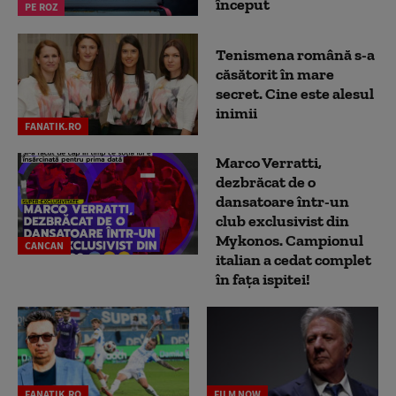
început
PE ROZ
Tenismena română s-a
căsătorit în mare
secret. Cine este alesul
inimii
FANATIK.RO
Marco Verratti,
dezbrăcat de o
dansatoare într-un
club exclusivist din
Mykonos. Campionul
CANCAN
italian a cedat complet
în fața ispitei!
FANATIK.RO
FILM NOW