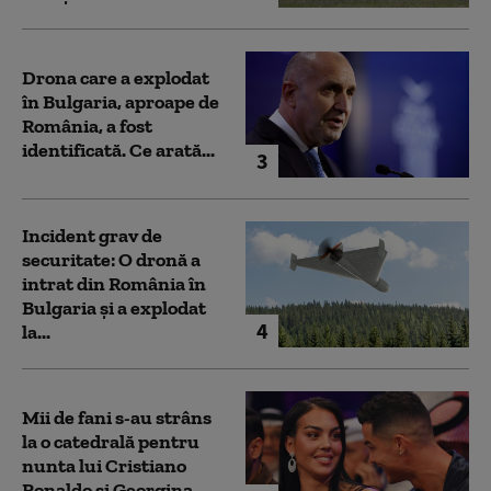
Drona care a explodat
în Bulgaria, aproape de
România, a fost
identificată. Ce arată...
3
Incident grav de
securitate: O dronă a
intrat din România în
Bulgaria şi a explodat
4
la...
Mii de fani s-au strâns
la o catedrală pentru
nunta lui Cristiano
Ronaldo şi Georgina...