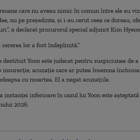
rsoane care nu aveau nimic în comun între ele au viz
e, nu pe preşedinte, şi i-au cerut ceea ce doreau, of
uri”, a declarat procurorul special adjunct Kim Hyeo
cererea lor a fost îndeplinită.”
e destituit Yoon este judecat pentru suspiciunea de a 
o insurecţie, acuzaţie care ar putea însemna închisoa
edeapsa cu moartea. El a negat acuzaţiile.
 instanţei inferioare în cazul lui Yoon este aşteptată
nului 2026.