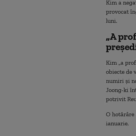
Kim a negat
provocat în
luni.
„A prof
preşed
Kim „a prof
obiecte de 
numiri şi n
Joong-ki în
potrivit Re
O hotărâre a
ianuarie.