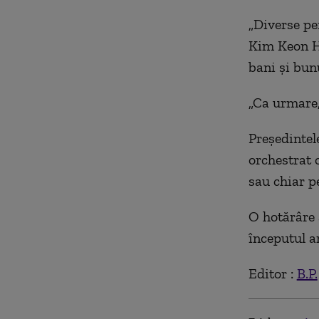
„Diverse pe
Kim Keon He
bani şi bun
„Ca urmare, 
Preşedintel
orchestrat 
sau chiar p
O hotărâre a
începutul a
Editor :
B.P.