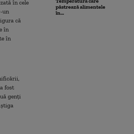
Temperatura care
zată în cele
păstrează alimentele
r-un
în...
sigura că
e în
te în
ficării,
a fost
ouă genţi
âştiga