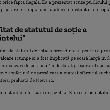
 orice faptă ilegală. Ea a prezentat scuze publicului 
grijorare în timpul unei audieri în instanţă la începu
itat de statutul de soţie a
intelui”
itat de statutul de soţie a preşedintelui pentru a prim
valoare scumpe şi a fost implicată pe scară largă în d
ominalizări de personal”, a declarat procurorul speci
tr-o conferinţă de presă care a marcat sfârşitul anche
uters, preluată de News.ro.
 instanţei inferioare în cazul lui Kim este aşteptată 