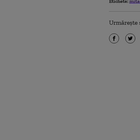
Etichete:
mit
Urmărește ș