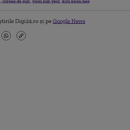
a
coreea de sud
yoon suk-yeol
kim keon-hee
tirile Digi24.ro și pe
Google News