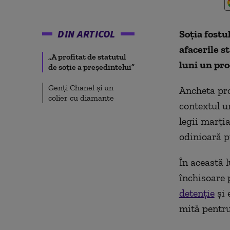
DIN ARTICOL
Soţia fostu
afacerile s
„A profitat de statutul
luni un pro
de soţie a preşedintelui”
Genţi Chanel şi un
Ancheta pro
colier cu diamante
contextul u
legii marţia
odinioară p
În această 
închisoare
detenţie
şi 
mită pentru