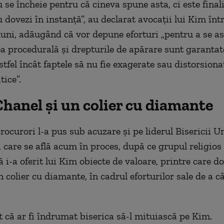
se încheie pentru că cineva spune asta, ci este finali
 dovezi în instanţă”, au declarat avocaţii lui Kim înt
uni, adăugând că vor depune eforturi „pentru a se a
ea procedurală şi drepturile de apărare sunt garantat
astfel încât faptele să nu fie exagerate sau distorsiona
tice”.
hanel şi un colier cu diamante
ocurori l-a pus sub acuzare şi pe liderul Bisericii Uni
 care se află acum în proces, după ce grupul religios 
 i-a oferit lui Kim obiecte de valoare, printre care d
 colier cu diamante, în cadrul eforturilor sale de a c
 că ar fi îndrumat biserica să-l mituiască pe Kim.