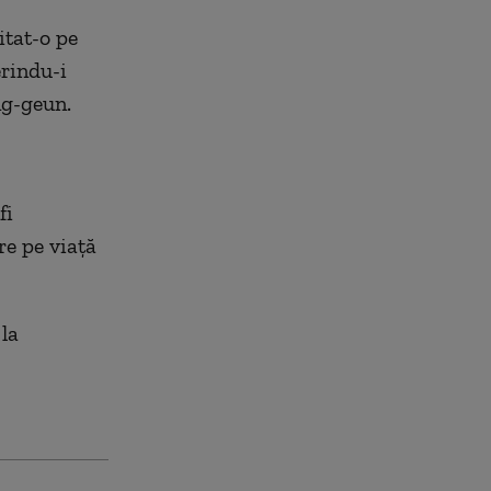
itat-o pe
erindu-i
ng-geun.
fi
re pe viaţă
 la