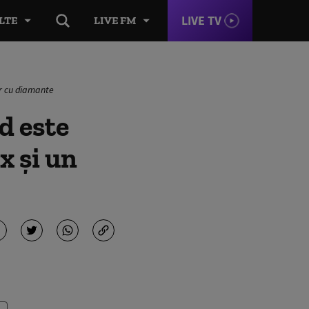
LIVE TV
LTE
LIVE FM
er cu diamante
d este
x și un