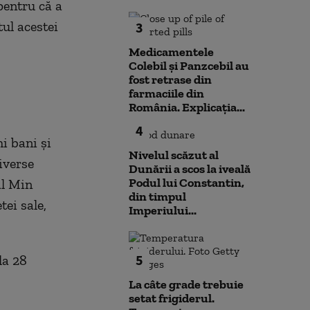
pentru că a
tul acestei
3
Medicamentele
Colebil și Panzcebil au
fost retrase din
farmaciile din
România. Explicația...
4
i bani şi
Nivelul scăzut al
iverse
Dunării a scos la iveală
Podul lui Constantin,
al Min
din timpul
tei sale,
Imperiului...
5
la 28
La câte grade trebuie
setat frigiderul.