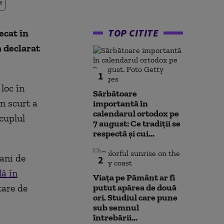
e
TOP CITITE
ecat în
a declarat
1
loc în
Sărbătoare
n scurt a
importantă în
calendarul ortodox pe
 cuplul
7 august: Ce tradiții se
respectă și cui...
 ani de
2
lă în
Viața pe Pământ ar fi
tare de
putut apărea de două
ori. Studiul care pune
sub semnul
întrebării...