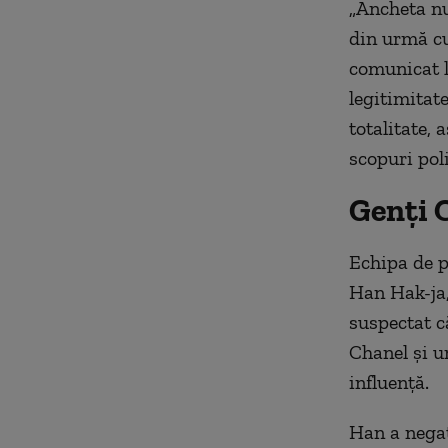
„Ancheta nu 
din urmă cu
comunicat l
legitimitat
totalitate, 
scopuri poli
Genţi C
Echipa de pr
Han Hak-ja,
suspectat că
Chanel şi un
influenţă.
Han a negat