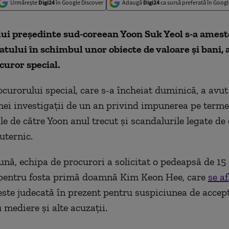
Urmărește
Digi24
în Google Discover
Adaugă
Digi24
ca sursă preferată în Googl
lui preşedinte sud-coreean Yoon Suk Yeol s-a amest
tatului în schimbul unor obiecte de valoare şi bani, 
curor special.
curorului special, care s-a încheiat duminică, a avut 
nei investigații de un an privind impunerea pe terme
le de către Yoon anul trecut şi scandalurile legate de
uternic.
lună, echipa de procurori a solicitat o pedeapsă de 15
 pentru fosta primă doamnă Kim Keon Hee, care
se af
este judecată în prezent pentru suspiciunea de accep
 mediere şi alte acuzaţii.