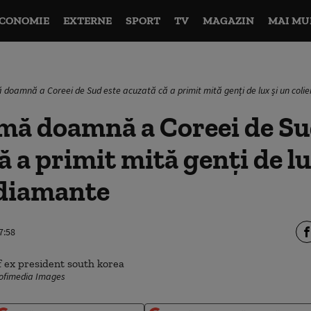
CONOMIE
EXTERNE
SPORT
TV
MAGAZIN
MAI MU
 doamnă a Coreei de Sud este acuzată că a primit mită genți de lux și un coli
mă doamnă a Coreei de Su
ă a primit mită genți de lu
 diamante
7:58
rofimedia Images