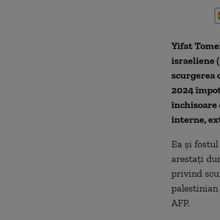
Yifat Tomer
israeliene 
scurgerea c
2024 împotr
închisoare 
interne, ex
Ea şi fostu
arestaţi du
privind scu
palestinian
AFP.