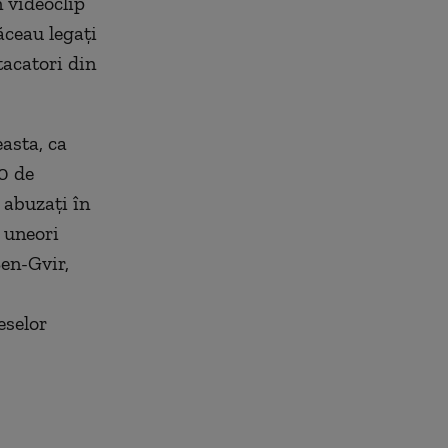
n videoclip
ăceau legaţi
tacatori din
asta, ca
0 de
i abuzaţi în
ă uneori
Ben-Gvir,
eselor