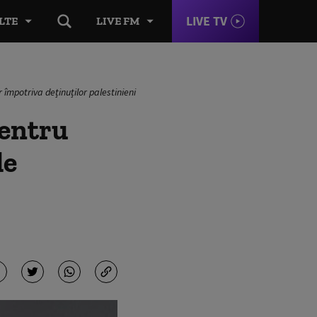
LIVE TV
LTE
LIVE FM
r împotriva deținuților palestinieni
pentru
le