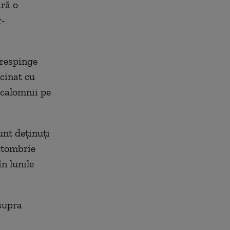
ară o
r-
 respinge
cinat cu
r calomnii pe
unt deţinuţi
octombrie
în lunile
supra