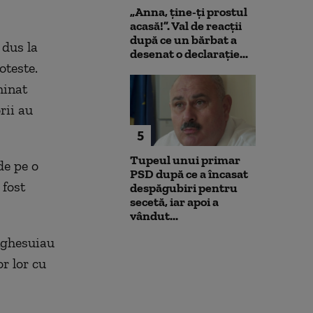
„Anna, ţine-ţi prostul
acasă!”. Val de reacții
după ce un bărbat a
 dus la
desenat o declarație...
oteste.
minat
rii au
5
Tupeul unui primar
de pe o
PSD după ce a încasat
 fost
despăgubiri pentru
secetă, iar apoi a
vândut...
înghesuiau
or lor cu