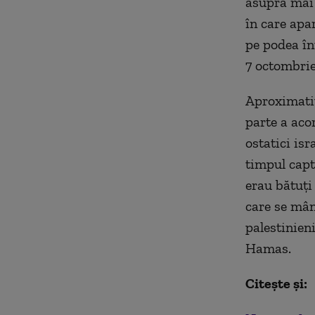
asupra mai 
în care apa
pe podea în
7 octombrie
Aproximativ
parte a aco
ostatici isr
timpul capti
erau bătuţi
care se mân
palestinien
Hamas.
Citește și: