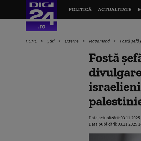
POLITICĂ
ACTUALITATE
E
HOME
Știri
Externe
Mapamond
Fostă șefă j
Fostă șef
divulgare
israelien
palestini
Data actualizării:
03.11.2025
Data publicării:
03.11.2025 1