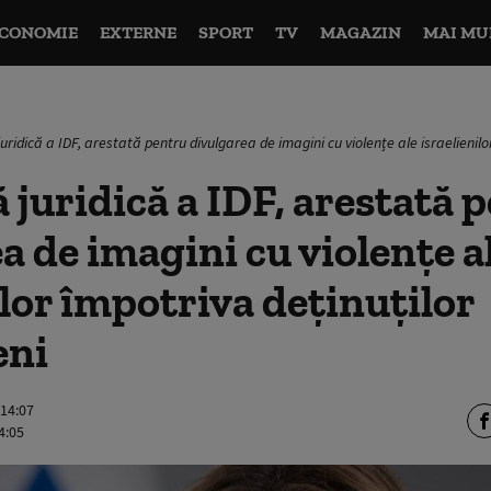
CONOMIE
EXTERNE
SPORT
TV
MAGAZIN
MAI MU
uridică a IDF, arestată pentru divulgarea de imagini cu violențe ale israelienilo
ă juridică a IDF, arestată 
a de imagini cu violențe a
ilor împotriva deținuților
eni
 14:07
4:05