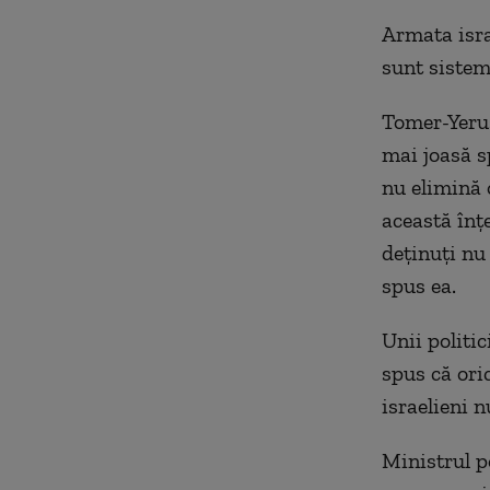
Armata isra
sunt sistem
Tomer-Yerus
mai joasă s
nu elimină 
această înţe
deţinuţi nu
spus ea.
Unii politi
spus că ori
israelieni 
Ministrul p