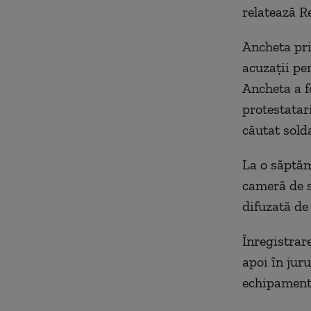
relatează R
Ancheta pri
acuzaţii pen
Ancheta a f
protestatar
căutat solda
La o săptăm
cameră de s
difuzată de 
Înregistrar
apoi în juru
echipamentu