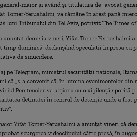
general-maior şi având şi titulatura de „avocat gener
fat Tomer-Yerushalmi, va rămâne în arest până mierc
is luni Tribunalul din Tel Aviv, potrivit The Times of 
a anunţat demisia vineri, Yifat Tomer-Yeroushalmi a
t timp duminică, declanşând speculaţii în presă cu pr
tativă de sinucidere.
aj pe Telegram, ministrul securităţii naţionale, Itam
uni că „s-a convenit că, în lumina evenimentelor din 
viciul Penitenciar va acţiona cu o vigilenţă sporită p
uritatea deţinutei în centrul de detenţie unde a fost p
tiv”.
aior Yifat Tomer-Yerushalmi a anunţat vineri că de
aprobat scurgerea videoclipului către presă, în augu