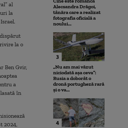
Cine este românca
al” al
Alecsandra Drăgoi,
tânăra care a realizat
uri la
fotografia oficială a
Israel.
noului...
 dispărut
ivire la o
3
ar Ben Gvir,
„Nu am mai văzut
niciodată așa ceva”:
noaptea
Rusia a doborât o
entru a
dronă portugheză rară
și o va...
lasată în
misionează
4
st 2024,