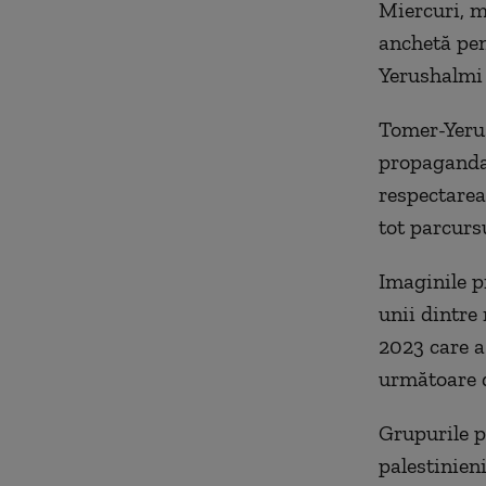
Miercuri, m
anchetă pen
Yerushalmi 
Tomer-Yerus
propaganda 
respectarea 
tot parcurs
Imaginile p
unii dintre
2023 care a 
următoare d
Grupurile p
palestinieni