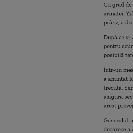
Cu grad de 
armatei, Yi
prânz, a dec
După ce şi-
pentru scur
posibilă ten
Într-un mes
a anunţat l
trecută, Ser
asigura sec
arest preven
Generalul-m
deoarece a 