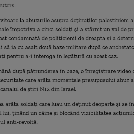
euters.
vitoare la abuzurile asupra deţinuţilor palestinieni a
ale împotriva a cinci soldaţi şi a stârnit un val de pr
ost condamnată de politicienii de dreapta şi a deter
ii să ia cu asalt două baze militare după ce anchetato
ţi pentru a-i interoga în legătură cu acest caz.
ână după pătrunderea în baze, o înregistrare video 
ecuritate care arăta momentele presupusului abuz a
canalul de ştiri N12 din Israel.
ea arăta soldaţi care luau un deţinut deoparte şi se 
l lui, ţinând un câine şi blocând vizibilitatea acţiunil
l anti-revoltă.