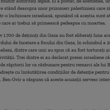
multor autorităţi legale. El a postat, de asemenea, u
re stând deasupra unor prizonieri palestinieni care z
tr-o închisoare israeliană, spunând că aceştia sunt a
 care ar trebui să primească pedeapsa cu moartea.
 1.700 de deţinuţi din Gaza au fost eliberaţi luna ace
rdului de încetare a focului din Gaza, în schimbul a 2
aelieni, dintre care unii au spus că au fost torturaţi ş
vităţii. Trei dintre ei au declarat presei israeliene c
 de răpitorii lor ca răzbunare pentru remarci ale lui 
dreşte cu înrăutăţirea condiţiilor de detenţie pentru
i. Ben-Gvir a răspuns că aceste acuzaţii servesc inter