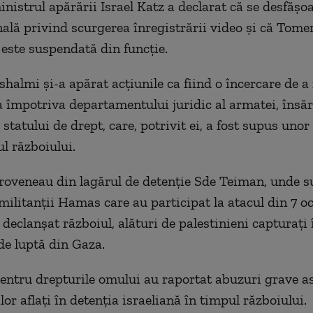
inistrul apărării Israel Katz a declarat că se desfăşo
ală privind scurgerea înregistrării video şi că Tome
este suspendată din funcţie.
halmi şi-a apărat acţiunile ca fiind o încercare de a
împotriva departamentului juridic al armatei, însăr
statului de drept, care, potrivit ei, a fost supus uno
ul războiului.
roveneau din lagărul de detenţie Sde Teiman, unde s
 militanţii Hamas care au participat la atacul din 7 
declanşat războiul, alături de palestinieni capturaţi 
e luptă din Gaza.
entru drepturile omului au raportat abuzuri grave a
lor aflaţi în detenţia israeliană în timpul războiului.