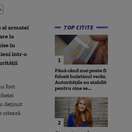
e
TOP CITITE
 al armatei
are la
ise în
ieni într-o
1
rităţii
Până când mai poate fi
folosit buletinul vechi.
Autoritățile au stabilit
au fost
pentru cine se...
chetei
i deţinut
e citează
2