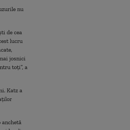
uzurile nu
ti de cea
cest lucru
cate,
mai josnici
tru toţi”, a
mi. Katz a
ţilor
o anchetă