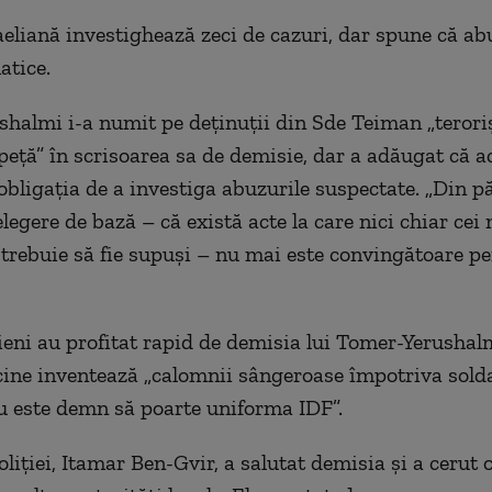
eliană investighează zeci de cazuri, dar spune că ab
atice.
halmi i-a numit pe deţinuţii din Sde Teiman „teroriş
peţă” în scrisoarea sa de demisie, dar a adăugat că a
obligaţia de a investiga abuzurile suspectate. „Din pă
legere de bază – că există acte la care nici chiar cei 
 trebuie să fie supuşi – nu mai este convingătoare pen
cieni au profitat rapid de demisia lui Tomer-Yerushal
cine inventează „calomnii sângeroase împotriva solda
nu este demn să poarte uniforma IDF”.
oliţiei, Itamar Ben-Gvir, a salutat demisia şi a cerut 