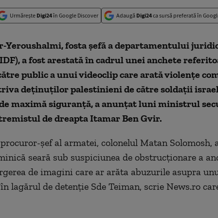
Urmărește
Digi24
în Google Discover
Adaugă
Digi24
ca sursă preferată în Googl
-Yeroushalmi, fosta şefă a departamentului juridic
(IDF), a fost arestată în cadrul unei anchete referito
ătre public a unui videoclip care arată violenţe com
iva deţinuţilor palestinieni de către soldaţii israel
de maximă siguranţă, a anunţat luni ministrul secu
tremistul de dreapta Itamar Ben Gvir.
l procuror-şef al armatei, colonelul Matan Solomosh, 
minică seară sub suspiciunea de obstrucţionare a an
rgerea de imagini care ar arăta abuzurile asupra unu
 în lagărul de detenţie Sde Teiman, scrie News.ro car